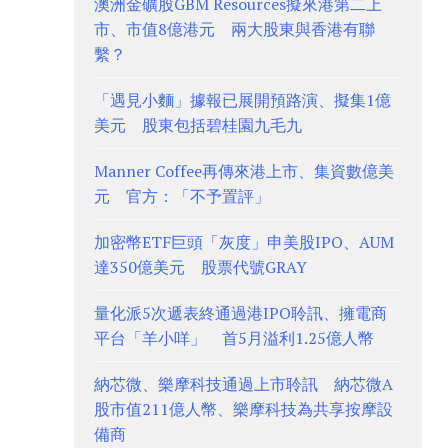
澳洲金礦股GBM Resources擬來港第二上
市、市值8億港元 兩大股東與香港有聯
繫？
「遇見小麵」據報已展開預路演、擬集1億
美元 股東包括碧桂園九毛九
Manner Coffee再傳來港上市、集資數億美
元 官方：「不予置評」
加密幣ETF巨頭「灰度」申美股IPO、AUM
達350億美元 股票代號GRAY
量化派5次遞表終通過港IPO聆訊、擁電商
平台「羊小咩」 首5月溢利1.25億人幣
納芯微、樂摩科技通過上市聆訊 納芯微A
股市值211億人幣、樂摩科技為共享按摩設
備商