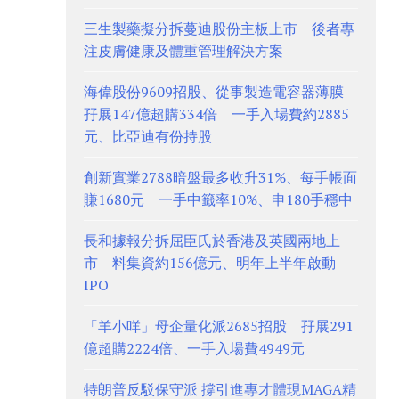
三生製藥擬分拆蔓迪股份主板上市 後者專
注皮膚健康及體重管理解決方案
海偉股份9609招股、從事製造電容器薄膜
孖展147億超購334倍 一手入場費約2885
元、比亞迪有份持股
創新實業2788暗盤最多收升31%、每手帳面
賺1680元 一手中籤率10%、申180手穩中
長和據報分拆屈臣氏於香港及英國兩地上
市 料集資約156億元、明年上半年啟動
IPO
「羊小咩」母企量化派2685招股 孖展291
億超購2224倍、一手入場費4949元
特朗普反駁保守派 撐引進專才體現MAGA精