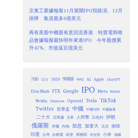
京東工業據報擬11月展開IPO預路演、12月
掛牌 集資最多6億美元
再有美股中概股有意回流香港 特賣電商唯
品會據報擬最快明年來港IPO 今年股價累
升47%、市值逼百億美元
9988
700
1810
AI
Apple
1211
9992
ChatGPT
IPO
Google
FTX
Meta
Elon Musk
Netflix
TikTok
Tesla
OpenAI
Nvidia
Omicron
Twitter
中國
世界盃
中國GDP
中國旅客
二十大
伊朗
人民幣
以色列
亞馬遜
京東
俄羅斯
加息
加拿大
南韓
內地
停擺
北京
印度
小米
台灣
台積電
哈里
商務部
外交部
德國