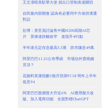
王文濤晤美駐華大使 就出口管制表達關切
自民黨內部開會 認為有必要同中方保持溝通
對話
彭博：美官員討論售中國H200高階AI芯
片 英偉達跌幅收窄 道指升493點
半年港元定存息最高3.3厘 跌市賺息49萬
阿里巴巴11.25公布季績 市場估外賣燒錢
見頂？
花旗料美滙指數3個月預測97.58 明年上半年
低見94
阿里巴巴股價曾大升近6% AI應用擬大改
版、加入電商功能 全面對標ChatGPT