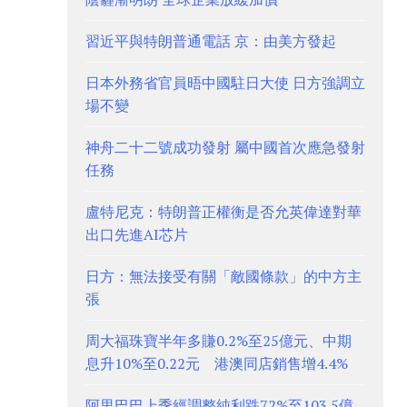
習近平與特朗普通電話 京：由美方發起
日本外務省官員晤中國駐日大使 日方強調立
場不變
神舟二十二號成功發射 屬中國首次應急發射
任務
盧特尼克：特朗普正權衡是否允英偉達對華
出口先進AI芯片
日方：無法接受有關「敵國條款」的中方主
張
周大福珠寶半年多賺0.2%至25億元、中期
息升10%至0.22元 港澳同店銷售增4.4%
阿里巴巴上季經調整純利跌72%至103.5億