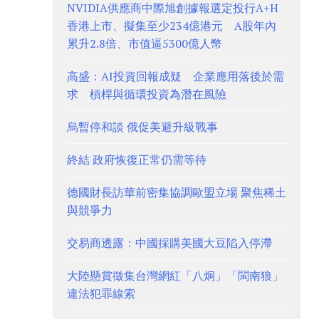
NVIDIA供應商中際旭創據報選定投行A+H
香港上市、擬集至少234億港元 A股年內
累升2.8倍、市值逼5300億人幣
高盛：AI投資回報成疑 企業應用落後於需
求 槓桿與循環投資為潛在風險
烏暫停和談 俄促美避升級戰事
終結 政府恢復正常仍需等待
德國財長訪華前密集協調歐盟立場 聚焦稀土
與競爭力
交易商透露：中國採購美國大豆陷入停滯
大陸懸賞徵集台灣網紅「八炯」「閩南狼」
違法犯罪線索