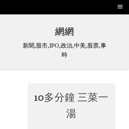
Skip
to
網網
content
新聞,股市,IPO,政治,中美,股票,事
時
10多分鐘 三菜一
湯