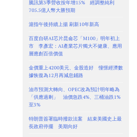
騰訊第3季營收按年增15% 經調整純利
705.5億人幣大勝預期
滬指午後持續上揚 刷新10年新高
百度自研AI芯片昆侖芯「M100」明年初上
市 李彥宏：AI產業芯片獨大不健康、應用
層應創百倍價值
金價重上4200美元、金股造好 憧憬經濟數
據恢復為12月再減息鋪路
油市預測大轉向、OPEC改為預計明年略為
「供應過剩」 油價急跌4%、三桶油跌1%
至3%
特朗普簽署臨時撥款法案 結束美國史上最
長政府停擺 美期向好