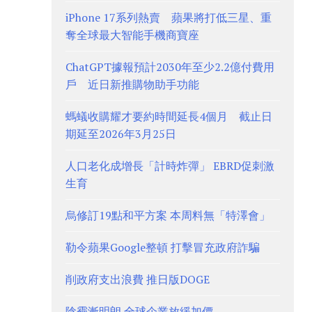
iPhone 17系列熱賣 蘋果將打低三星、重
奪全球最大智能手機商寶座
ChatGPT據報預計2030年至少2.2億付費用
戶 近日新推購物助手功能
螞蟻收購耀才要約時間延長4個月 截止日
期延至2026年3月25日
人口老化成增長「計時炸彈」 EBRD促刺激
生育
烏修訂19點和平方案 本周料無「特澤會」
勒令蘋果Google整頓 打擊冒充政府詐騙
削政府支出浪費 推日版DOGE
陰霾漸明朗 全球企業放緩加價