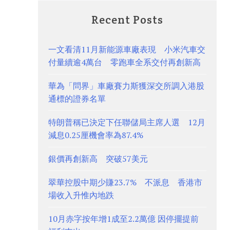
Recent Posts
一文看清11月新能源車廠表現 小米汽車交
付量續逾4萬台 零跑車全系交付再創新高
華為「問界」車廠賽力斯獲深交所調入港股
通標的證券名單
特朗普稱已決定下任聯儲局主席人選 12月
減息0.25厘機會率為87.4%
銀價再創新高 突破57美元
翠華控股中期少賺23.7% 不派息 香港市
場收入升惟內地跌
10月赤字按年增1成至2.2萬億 因停擺提前