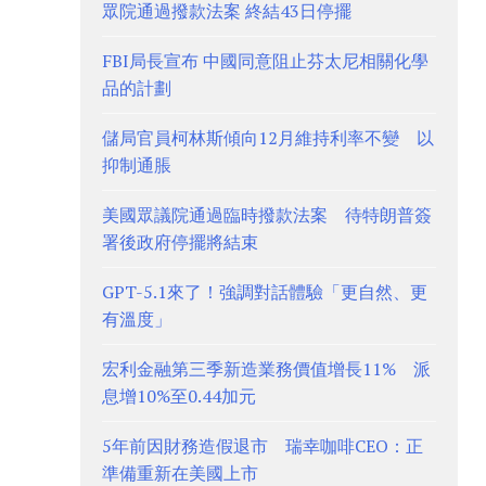
眾院通過撥款法案 終結43日停擺
FBI局長宣布 中國同意阻止芬太尼相關化學
品的計劃
儲局官員柯林斯傾向12月維持利率不變 以
抑制通脹
美國眾議院通過臨時撥款法案 待特朗普簽
署後政府停擺將結束
GPT-5.1來了！強調對話體驗「更自然、更
有溫度」
宏利金融第三季新造業務價值增長11% 派
息增10%至0.44加元
5年前因財務造假退市 瑞幸咖啡CEO：正
準備重新在美國上市