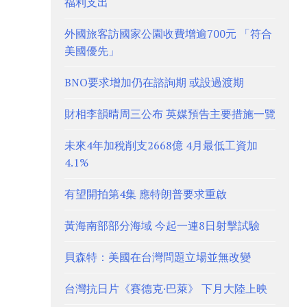
福利支出
外國旅客訪國家公園收費增逾700元 「符合
美國優先」
BNO要求增加仍在諮詢期 或設過渡期
財相李韻晴周三公布 英媒預告主要措施一覽
未來4年加稅削支2668億 4月最低工資加
4.1%
有望開拍第4集 應特朗普要求重啟
黃海南部部分海域 今起一連8日射擊試驗
貝森特：美國在台灣問題立場並無改變
台灣抗日片《賽德克·巴萊》 下月大陸上映