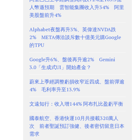
人幣遜預期 雲智能集團收入升34% 阿里
美股盤前升4%
Alphabet夜盤再升3%、英偉達NVDA跌
2% META傳洽談斥數十億美元購Google
的TPU
Google升6%、盤後再升逾2% Gemini
3.0「生成式UI」開始產金？
蔚來上季經調整虧損收窄近四成、盤前彈逾
4% 毛利率升至13.9%
文遠知行：收入增144% 阿布扎比盈虧平衡
國泰航空、香港快運10月共接載320萬人
次 前者聖誕預訂強健、後者密切留意日本
需求