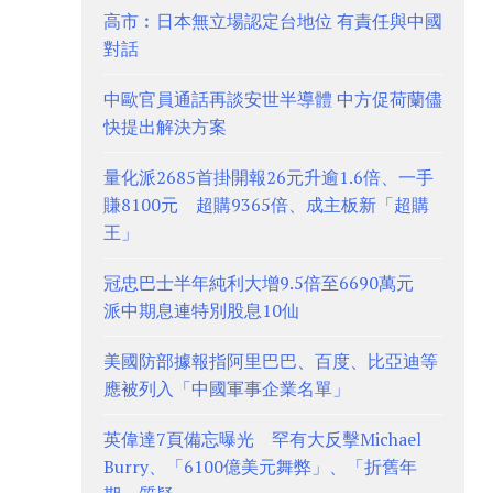
高市︰日本無立場認定台地位 有責任與中國
對話
中歐官員通話再談安世半導體 中方促荷蘭儘
快提出解決方案
量化派2685首掛開報26元升逾1.6倍、一手
賺8100元 超購9365倍、成主板新「超購
王」
冠忠巴士半年純利大增9.5倍至6690萬元
派中期息連特別股息10仙
美國防部據報指阿里巴巴、百度、比亞迪等
應被列入「中國軍事企業名單」
英偉達7頁備忘曝光 罕有大反擊Michael
Burry、「6100億美元舞弊」、「折舊年