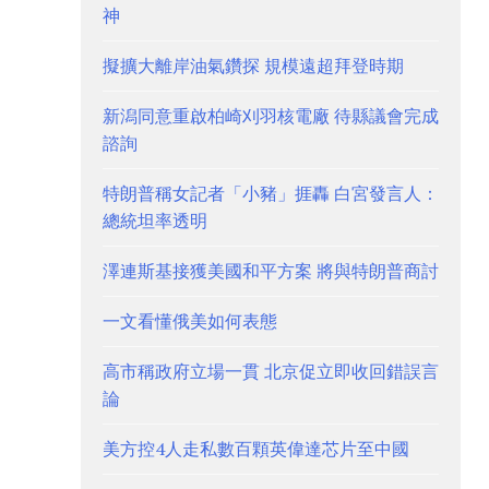
神
擬擴大離岸油氣鑽探 規模遠超拜登時期
新潟同意重啟柏崎刈羽核電廠 待縣議會完成
諮詢
特朗普稱女記者「小豬」捱轟 白宮發言人：
總統坦率透明
澤連斯基接獲美國和平方案 將與特朗普商討
一文看懂俄美如何表態
高市稱政府立場一貫 北京促立即收回錯誤言
論
美方控4人走私數百顆英偉達芯片至中國