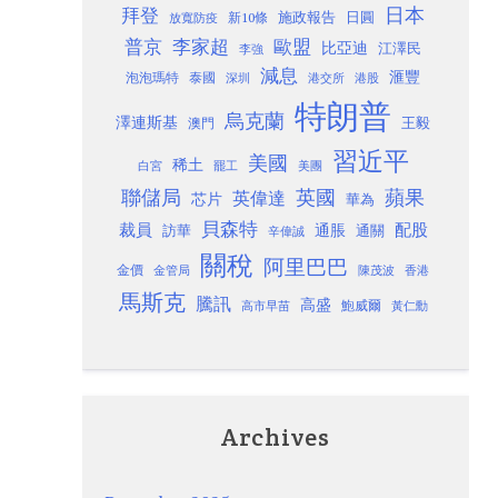
日本
拜登
施政報告
日圓
新10條
放寬防疫
歐盟
普京
李家超
比亞迪
江澤民
李強
減息
滙豐
泡泡瑪特
泰國
深圳
港股
港交所
特朗普
烏克蘭
澤連斯基
澳門
王毅
習近平
美國
稀土
白宮
罷工
美團
聯儲局
蘋果
英國
英偉達
芯片
華為
貝森特
裁員
配股
通脹
訪華
通關
辛偉誠
關稅
阿里巴巴
金價
金管局
香港
陳茂波
馬斯克
騰訊
高盛
高市早苗
鮑威爾
黃仁勳
Archives