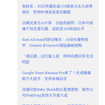
美財長：43日停擺造成110億美元永久經濟
損失 對明年增長前景仍樂觀
日圓兌港元4.97算 日政府顧問：日本可積
極干預支撐日圓、或跌至160前就出手
Sam Altman內部信曝光：AI領先優勢收
窄 Gemini 令OpenAI面臨嚴峻挑戰
「港話通」試行版上架 即時回應日常生活
問題
Google Nano Banana Pro來了！生成圖像
能力大提升 支持多種語言
洗腦兒歌Baby Shark歌紅股價更勁 製作公
司Pinkfong首掛大升逾六成