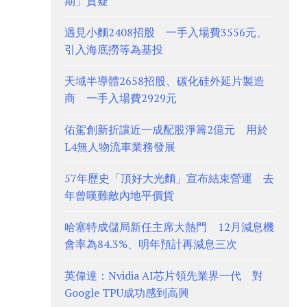
期」質疑
遇見小麵2408招股 一手入場費3556元、
引入海底撈等為基投
天域半導體2658招股、碳化硅外延片製造
商 一手入場費2929元
佑駕創新折讓近一成配股淨籌2億元 用於
L4無人物流車業務發展
57年歷史「頂好大光麵」宣布結束營運 去
年曾嘆難敵內地平價貨
哈塞特成儲局新任主席大熱門 12月減息機
會率為84.3%、明年預計再減息三次
英偉達：Nvidia AI芯片領先業界一代 對
Google TPU成功感到高興