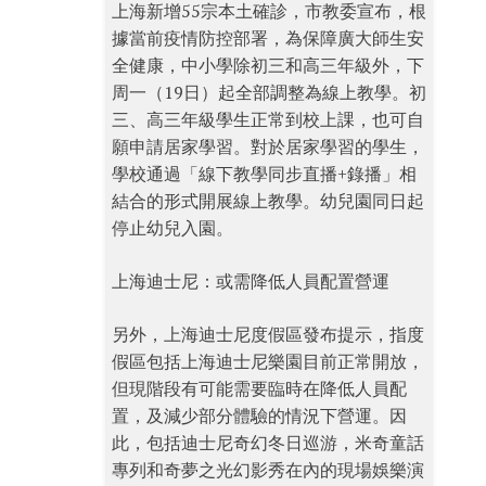
上海新增55宗本土確診，市教委宣布，根
據當前疫情防控部署，為保障廣大師生安
全健康，中小學除初三和高三年級外，下
周一（19日）起全部調整為線上教學。初
三、高三年級學生正常到校上課，也可自
願申請居家學習。對於居家學習的學生，
學校通過「線下教學同步直播+錄播」相
結合的形式開展線上教學。幼兒園同日起
停止幼兒入園。
上海迪士尼：或需降低人員配置營運
另外，上海迪士尼度假區發布提示，指度
假區包括上海迪士尼樂園目前正常開放，
但現階段有可能需要臨時在降低人員配
置，及減少部分體驗的情況下營運。因
此，包括迪士尼奇幻冬日巡游，米奇童話
專列和奇夢之光幻影秀在內的現場娛樂演