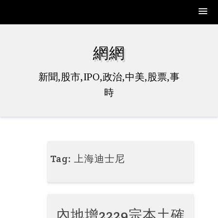
Skip
to
網網
content
新聞,股市,IPO,政治,中美,股票,事
時
Tag:
上海迪士尼
內地增2229宗本土確