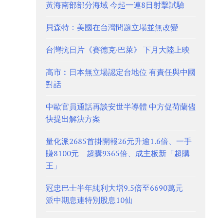
黃海南部部分海域 今起一連8日射擊試驗
貝森特：美國在台灣問題立場並無改變
台灣抗日片《賽德克·巴萊》 下月大陸上映
高市︰日本無立場認定台地位 有責任與中國
對話
中歐官員通話再談安世半導體 中方促荷蘭儘
快提出解決方案
量化派2685首掛開報26元升逾1.6倍、一手
賺8100元 超購9365倍、成主板新「超購
王」
冠忠巴士半年純利大增9.5倍至6690萬元
派中期息連特別股息10仙