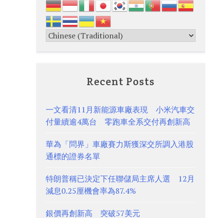
Recent Posts
一文看清11月新能源車廠表現 小米汽車交
付量續逾4萬台 零跑車全系交付再創新高
華為「問界」車廠賽力斯獲深交所調入港股
通標的證券名單
特朗普稱已決定下任聯儲局主席人選 12月
減息0.25厘機會率為87.4%
銀價再創新高 突破57美元