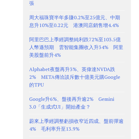
張
周大福珠寶半年多賺0.2%至25億元、中期
息升10%至0.22元 港澳同店銷售增4.4%
阿里巴巴上季經調整純利跌72%至103.5億
人幣遜預期 雲智能集團收入升34% 阿里
美股盤前升4%
Alphabet夜盤再升3%、英偉達NVDA跌
2% META傳洽談斥數十億美元購Google
的TPU
Google升6%、盤後再升逾2% Gemini
3.0「生成式UI」開始產金？
蔚來上季經調整虧損收窄近四成、盤前彈逾
4% 毛利率升至13.9%