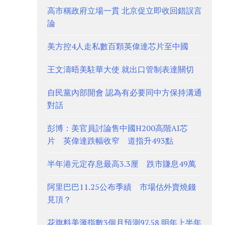
高市稱政府立場一貫 北京促立即收回錯誤言
論
美方控4人走私數百顆英偉達芯片至中國
王文濤晤美駐華大使 就出口管制表達關切
自民黨內部開會 認為有必要同中方保持溝通
對話
彭博：美官員討論售中國H200高階AI芯
片 英偉達跌幅收窄 道指升493點
半年港元定存息最高3.3厘 跌市賺息49萬
阿里巴巴11.25公布季績 市場估外賣燒錢
見頂？
花旗料美滙指數3個月預測97.58 明年上半年