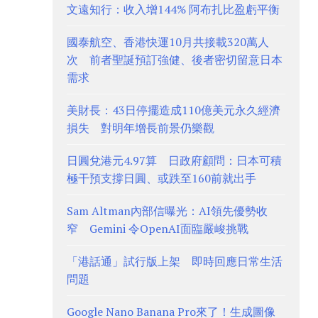
文遠知行：收入增144% 阿布扎比盈虧平衡
國泰航空、香港快運10月共接載320萬人
次 前者聖誕預訂強健、後者密切留意日本
需求
美財長：43日停擺造成110億美元永久經濟
損失 對明年增長前景仍樂觀
日圓兌港元4.97算 日政府顧問：日本可積
極干預支撐日圓、或跌至160前就出手
Sam Altman內部信曝光：AI領先優勢收
窄 Gemini 令OpenAI面臨嚴峻挑戰
「港話通」試行版上架 即時回應日常生活
問題
Google Nano Banana Pro來了！生成圖像