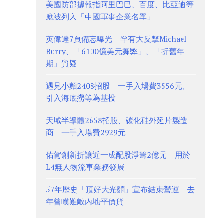
美國防部據報指阿里巴巴、百度、比亞迪等
應被列入「中國軍事企業名單」
英偉達7頁備忘曝光 罕有大反擊Michael
Burry、「6100億美元舞弊」、「折舊年
期」質疑
遇見小麵2408招股 一手入場費3556元、
引入海底撈等為基投
天域半導體2658招股、碳化硅外延片製造
商 一手入場費2929元
佑駕創新折讓近一成配股淨籌2億元 用於
L4無人物流車業務發展
57年歷史「頂好大光麵」宣布結束營運 去
年曾嘆難敵內地平價貨