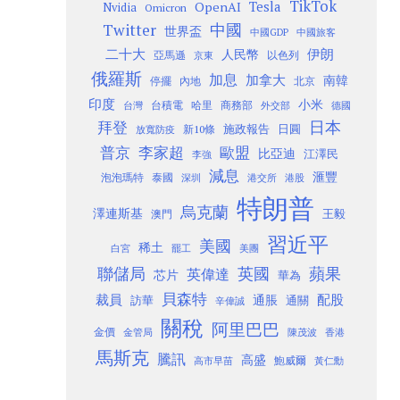
TikTok
Tesla
OpenAI
Nvidia
Omicron
Twitter
中國
世界盃
中國GDP
中國旅客
二十大
伊朗
人民幣
以色列
亞馬遜
京東
俄羅斯
加息
加拿大
南韓
內地
停擺
北京
印度
小米
台灣
台積電
哈里
商務部
外交部
德國
日本
拜登
施政報告
日圓
新10條
放寬防疫
歐盟
普京
李家超
比亞迪
江澤民
李強
減息
滙豐
泡泡瑪特
泰國
深圳
港股
港交所
特朗普
烏克蘭
澤連斯基
澳門
王毅
習近平
美國
稀土
白宮
罷工
美團
聯儲局
蘋果
英國
英偉達
芯片
華為
貝森特
裁員
配股
通脹
訪華
通關
辛偉誠
關稅
阿里巴巴
金價
金管局
香港
陳茂波
馬斯克
騰訊
高盛
高市早苗
鮑威爾
黃仁勳