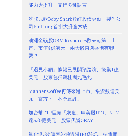
能力大提升 支持多種語言
洗腦兒歌Baby Shark歌紅股價更勁 製作公
司Pinkfong首掛大升逾六成
澳洲金礦股GBM Resources擬來港第二上
市、市值8億港元 兩大股東與香港有聯
繫？
「遇見小麵」據報已展開預路演、擬集1億
美元 股東包括碧桂園九毛九
Manner Coffee再傳來港上市、集資數億美
元 官方：「不予置評」
加密幣ETF巨頭「灰度」申美股IPO、AUM
達350億美元 股票代號GRAY
量化派5次遞表終通過港IPO聆訊、擁電商