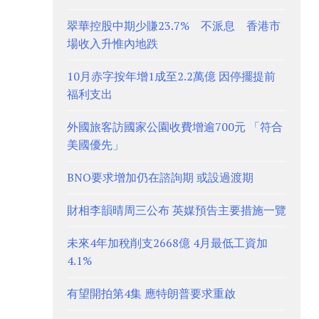
翠華控股中期少賺23.7% 不派息 香港市
場收入升惟內地跌
10月赤字按年增1成至2.2萬億 因停擺提前
福利支出
外國旅客訪國家公園收費增逾700元 「符合
美國優先」
BNO要求增加仍在諮詢期 或設過渡期
財相李韻晴周三公布 英媒預告主要措施一覽
未來4年加稅削支2668億 4月最低工資加
4.1%
有望開拍第4集 應特朗普要求重啟