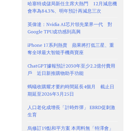
哈塞特成儲局新任主席大熱門 12月減息機
會率為84.3%、明年預計再減息三次
英偉達：Nvidia AI芯片領先業界一代 對
Google TPU成功感到高興
iPhone 17系列熱賣 蘋果將打低三星、重
奪全球最大智能手機商寶座
ChatGPT據報預計2030年至少2.2億付費用
戶 近日新推購物助手功能
螞蟻收購耀才要約時間延長4個月 截止日
期延至2026年3月25日
人口老化成增長「計時炸彈」 EBRD促刺激
生育
烏修訂19點和平方案 本周料無「特澤會」