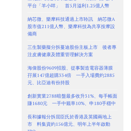
平台「羊小咩」 首5月溢利1.25億人幣
納芯微、樂摩科技通過上市聆訊 納芯微A
股市值211億人幣、樂摩科技為共享按摩設
備商
三生製藥擬分拆蔓迪股份主板上市 後者專
注皮膚健康及體重管理解決方案
海偉股份9609招股、從事製造電容器薄膜
孖展147億超購334倍 一手入場費約2885
元、比亞迪有份持股
創新實業2788暗盤最多收升31%、每手帳面
賺1680元 一手中籤率10%、申180手穩中
長和據報分拆屈臣氏於香港及英國兩地上
市 料集資約156億元、明年上半年啟動