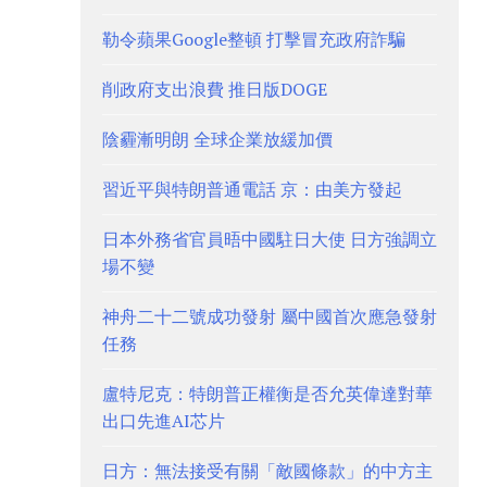
勒令蘋果Google整頓 打擊冒充政府詐騙
削政府支出浪費 推日版DOGE
陰霾漸明朗 全球企業放緩加價
習近平與特朗普通電話 京：由美方發起
日本外務省官員晤中國駐日大使 日方強調立
場不變
神舟二十二號成功發射 屬中國首次應急發射
任務
盧特尼克：特朗普正權衡是否允英偉達對華
出口先進AI芯片
日方：無法接受有關「敵國條款」的中方主