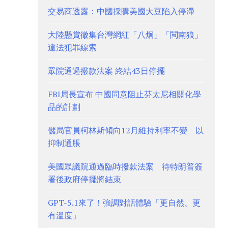
交易商透露：中國採購美國大豆陷入停滯
大陸懸賞徵集台灣網紅「八炯」「閩南狼」
違法犯罪線索
眾院通過撥款法案 終結43日停擺
FBI局長宣布 中國同意阻止芬太尼相關化學
品的計劃
儲局官員柯林斯傾向12月維持利率不變 以
抑制通脹
美國眾議院通過臨時撥款法案 待特朗普簽
署後政府停擺將結束
GPT-5.1來了！強調對話體驗「更自然、更
有溫度」