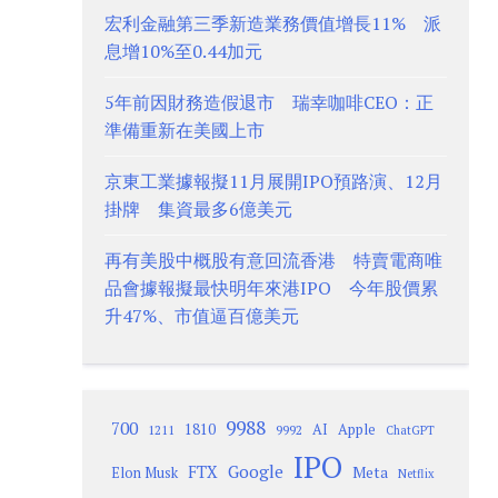
宏利金融第三季新造業務價值增長11% 派
息增10%至0.44加元
5年前因財務造假退市 瑞幸咖啡CEO：正
準備重新在美國上市
京東工業據報擬11月展開IPO預路演、12月
掛牌 集資最多6億美元
再有美股中概股有意回流香港 特賣電商唯
品會據報擬最快明年來港IPO 今年股價累
升47%、市值逼百億美元
9988
700
1810
AI
Apple
1211
9992
ChatGPT
IPO
Google
FTX
Meta
Elon Musk
Netflix