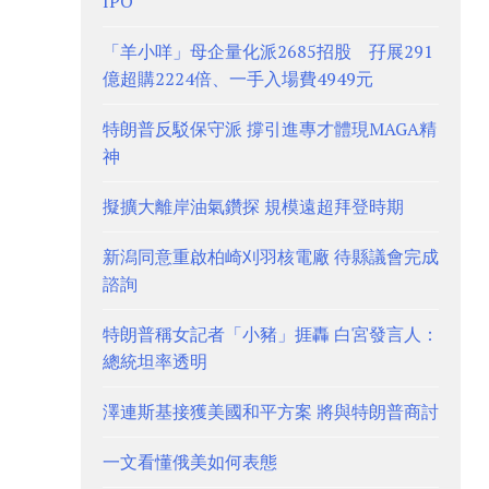
IPO
「羊小咩」母企量化派2685招股 孖展291
億超購2224倍、一手入場費4949元
特朗普反駁保守派 撐引進專才體現MAGA精
神
擬擴大離岸油氣鑽探 規模遠超拜登時期
新潟同意重啟柏崎刈羽核電廠 待縣議會完成
諮詢
特朗普稱女記者「小豬」捱轟 白宮發言人：
總統坦率透明
澤連斯基接獲美國和平方案 將與特朗普商討
一文看懂俄美如何表態