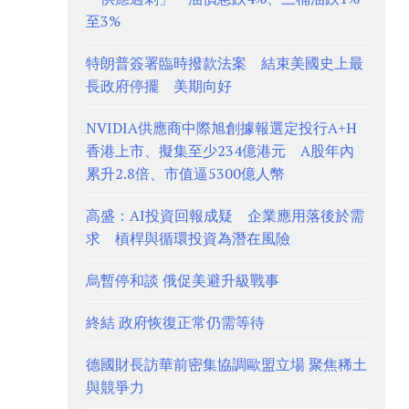
至3%
特朗普簽署臨時撥款法案 結束美國史上最
長政府停擺 美期向好
NVIDIA供應商中際旭創據報選定投行A+H
香港上市、擬集至少234億港元 A股年內
累升2.8倍、市值逼5300億人幣
高盛：AI投資回報成疑 企業應用落後於需
求 槓桿與循環投資為潛在風險
烏暫停和談 俄促美避升級戰事
終結 政府恢復正常仍需等待
德國財長訪華前密集協調歐盟立場 聚焦稀土
與競爭力