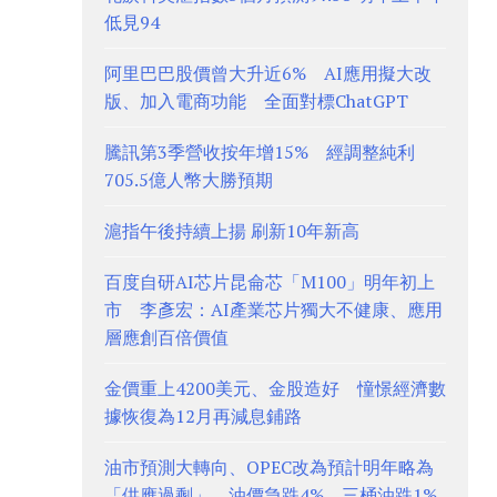
低見94
阿里巴巴股價曾大升近6% AI應用擬大改
版、加入電商功能 全面對標ChatGPT
騰訊第3季營收按年增15% 經調整純利
705.5億人幣大勝預期
滬指午後持續上揚 刷新10年新高
百度自研AI芯片昆侖芯「M100」明年初上
市 李彥宏：AI產業芯片獨大不健康、應用
層應創百倍價值
金價重上4200美元、金股造好 憧憬經濟數
據恢復為12月再減息鋪路
油市預測大轉向、OPEC改為預計明年略為
「供應過剩」 油價急跌4%、三桶油跌1%