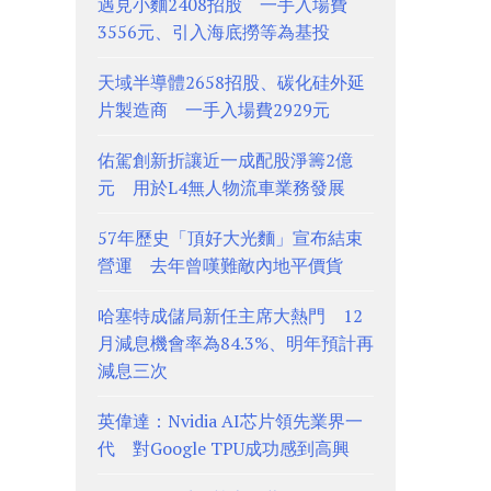
遇見小麵2408招股 一手入場費
3556元、引入海底撈等為基投
天域半導體2658招股、碳化硅外延
片製造商 一手入場費2929元
佑駕創新折讓近一成配股淨籌2億
元 用於L4無人物流車業務發展
57年歷史「頂好大光麵」宣布結束
營運 去年曾嘆難敵內地平價貨
哈塞特成儲局新任主席大熱門 12
月減息機會率為84.3%、明年預計再
減息三次
英偉達：Nvidia AI芯片領先業界一
代 對Google TPU成功感到高興