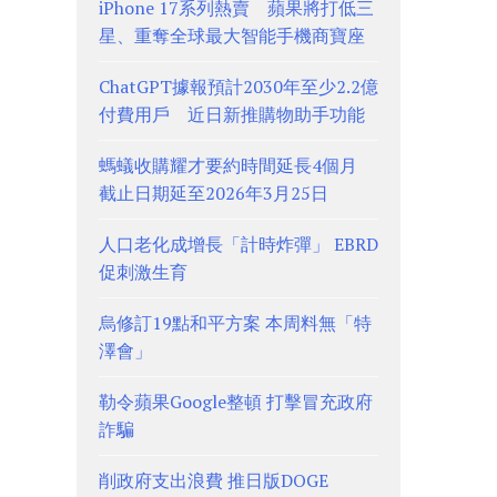
iPhone 17系列熱賣 蘋果將打低三
星、重奪全球最大智能手機商寶座
ChatGPT據報預計2030年至少2.2億
付費用戶 近日新推購物助手功能
螞蟻收購耀才要約時間延長4個月
截止日期延至2026年3月25日
人口老化成增長「計時炸彈」 EBRD
促刺激生育
烏修訂19點和平方案 本周料無「特
澤會」
勒令蘋果Google整頓 打擊冒充政府
詐騙
削政府支出浪費 推日版DOGE