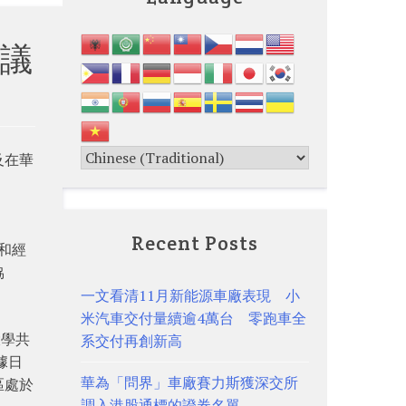
議
及在華
Recent Posts
商和經
協
一文看清11月新能源車廠表現 小
米汽車交付量續逾4萬台 零跑車全
大學共
系交付再創新高
據日
華為「問界」車廠賽力斯獲深交所
區處於
調入港股通標的證券名單