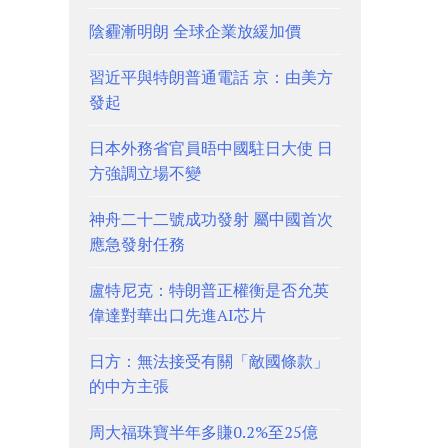
陰霾漸明朗 全球企業放緩加價
習近平與特朗普通電話 京：由美方
發起
日本外務省官員晤中國駐日大使 日
方強調立場不變
神舟二十二號成功發射 屬中國首次
應急發射任務
盧特尼克：特朗普正權衡是否允英
偉達對華出口先進AI芯片
日方：無法接受有關「敵國條款」
的中方主張
周大福珠寶半年多賺0.2%至25億