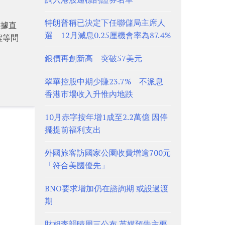
特朗普稱已決定下任聯儲局主席人
數據直
選 12月減息0.25厘機會率為87.4%
程等問
銀價再創新高 突破57美元
翠華控股中期少賺23.7% 不派息
香港市場收入升惟內地跌
10月赤字按年增1成至2.2萬億 因停
擺提前福利支出
外國旅客訪國家公園收費增逾700元
「符合美國優先」
BNO要求增加仍在諮詢期 或設過渡
期
財相李韻晴周三公布 英媒預告主要