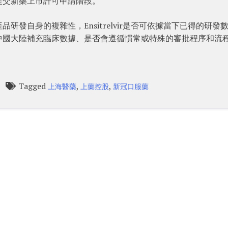
提交新藥上市許可申請階段。
發自身的複雜性，Ensitrelvir是否可依據當下已得的研發
中國大陸補充臨床數據、是否會遵循慣常或特殊的審批程序和流
Tagged
,
,
上海醫藥
上藥控股
新冠口服藥