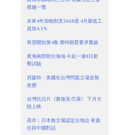
措施一覽
未來4年加稅削支2668億 4月最低工
資加4.1%
有望開拍第4集 應特朗普要求重啟
黃海南部部分海域 今起一連8日射
擊試驗
貝森特：美國在台灣問題立場並無
改變
台灣抗日片《賽德克·巴萊》 下月大
陸上映
高市︰日本無立場認定台地位 有責
任與中國對話