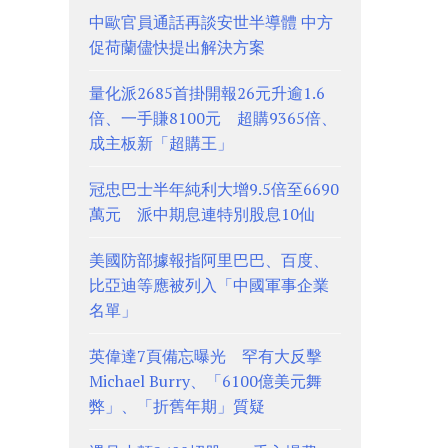
中歐官員通話再談安世半導體 中方
促荷蘭儘快提出解決方案
量化派2685首掛開報26元升逾1.6
倍、一手賺8100元 超購9365倍、
成主板新「超購王」
冠忠巴士半年純利大增9.5倍至6690
萬元 派中期息連特別股息10仙
美國防部據報指阿里巴巴、百度、
比亞迪等應被列入「中國軍事企業
名單」
英偉達7頁備忘曝光 罕有大反擊
Michael Burry、「6100億美元舞
弊」、「折舊年期」質疑