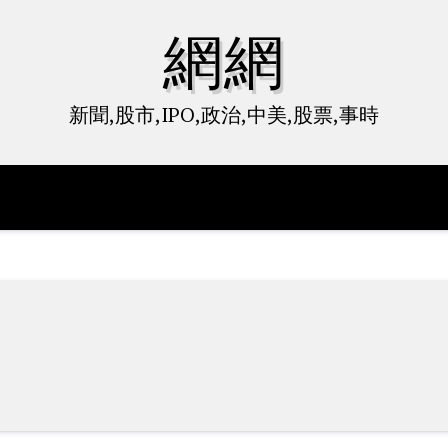
網網
新聞,股市,IPO,政治,中美,股票,事時