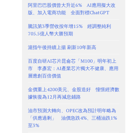
阿里巴巴股價曾大升近6% AI應用擬大改
版、加入電商功能 全面對標ChatGPT
騰訊第3季營收按年增15% 經調整純利
705.5億人幣大勝預期
滬指午後持續上揚 刷新10年新高
百度自研AI芯片昆侖芯「M100」明年初上
市 李彥宏：AI產業芯片獨大不健康、應用
層應創百倍價值
金價重上4200美元、金股造好 憧憬經濟數
據恢復為12月再減息鋪路
油市預測大轉向、OPEC改為預計明年略為
「供應過剩」 油價急跌4%、三桶油跌1%
至3%