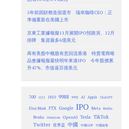
5年前因財務造假退市 瑞幸咖啡CEO：正
準備重新在美國上市
京東工業據報擬11月展開IPO預路演、12月
掛牌 集資最多6億美元
再有美股中概股有意回流香港 特賣電商唯
品會據報擬最快明年來港IPO 今年股價累
升47%、市值逼百億美元
9988
700
1810
AI
Apple
1211
9992
ChatGPT
IPO
Google
FTX
Meta
Elon Musk
Netflix
TikTok
Tesla
OpenAI
Nvidia
Omicron
Twitter
中國
世界盃
中國GDP
中國旅客