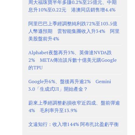
周大福珠寶半年多賺0.2%至25億元、中期
息升10%至0.22元 港澳同店銷售增4.4%
阿里巴巴上季經調整純利跌72%至103.5億
人幣遜預期 雲智能集團收入升34% 阿里
美股盤前升4%
Alphabet夜盤再升3%、英偉達NVDA跌
2% META傳洽談斥數十億美元購Google
的TPU
Google升6%、盤後再升逾2% Gemini
3.0「生成式UI」開始產金？
蔚來上季經調整虧損收窄近四成、盤前彈逾
4% 毛利率升至13.9%
文遠知行：收入增144% 阿布扎比盈虧平衡