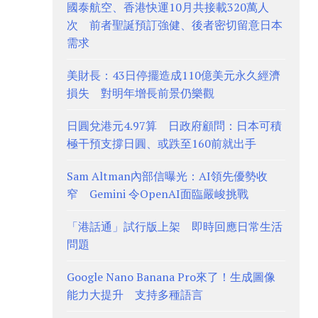
國泰航空、香港快運10月共接載320萬人
次 前者聖誕預訂強健、後者密切留意日本
需求
美財長：43日停擺造成110億美元永久經濟
損失 對明年增長前景仍樂觀
日圓兌港元4.97算 日政府顧問：日本可積
極干預支撐日圓、或跌至160前就出手
Sam Altman內部信曝光：AI領先優勢收
窄 Gemini 令OpenAI面臨嚴峻挑戰
「港話通」試行版上架 即時回應日常生活
問題
Google Nano Banana Pro來了！生成圖像
能力大提升 支持多種語言