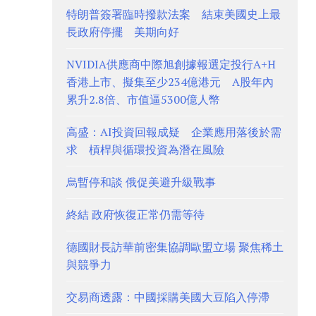
特朗普簽署臨時撥款法案 結束美國史上最
長政府停擺 美期向好
NVIDIA供應商中際旭創據報選定投行A+H
香港上市、擬集至少234億港元 A股年內
累升2.8倍、市值逼5300億人幣
高盛：AI投資回報成疑 企業應用落後於需
求 槓桿與循環投資為潛在風險
烏暫停和談 俄促美避升級戰事
終結 政府恢復正常仍需等待
德國財長訪華前密集協調歐盟立場 聚焦稀土
與競爭力
交易商透露：中國採購美國大豆陷入停滯