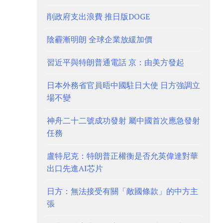
削政府支出浪費 推日版DOGE
陰霾漸明朗 全球企業放緩加價
習近平與特朗普通電話 京：由美方發起
日本外務省官員晤中國駐日大使 日方強調立
場不變
神舟二十二號成功發射 屬中國首次應急發射
任務
盧特尼克：特朗普正權衡是否允英偉達對華
出口先進AI芯片
日方：無法接受有關「敵國條款」的中方主
張