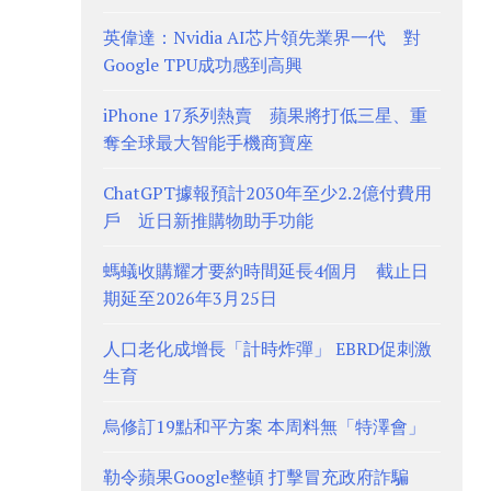
英偉達：Nvidia AI芯片領先業界一代 對
Google TPU成功感到高興
iPhone 17系列熱賣 蘋果將打低三星、重
奪全球最大智能手機商寶座
ChatGPT據報預計2030年至少2.2億付費用
戶 近日新推購物助手功能
螞蟻收購耀才要約時間延長4個月 截止日
期延至2026年3月25日
人口老化成增長「計時炸彈」 EBRD促刺激
生育
烏修訂19點和平方案 本周料無「特澤會」
勒令蘋果Google整頓 打擊冒充政府詐騙