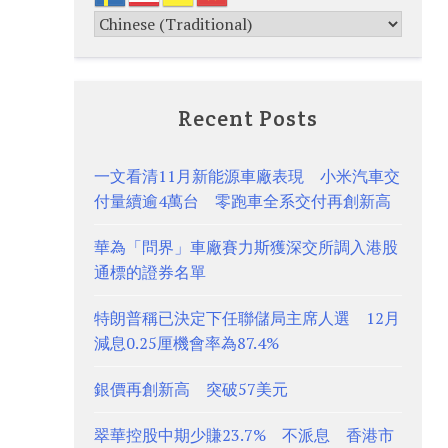
Recent Posts
一文看清11月新能源車廠表現 小米汽車交
付量續逾4萬台 零跑車全系交付再創新高
華為「問界」車廠賽力斯獲深交所調入港股
通標的證券名單
特朗普稱已決定下任聯儲局主席人選 12月
減息0.25厘機會率為87.4%
銀價再創新高 突破57美元
翠華控股中期少賺23.7% 不派息 香港市