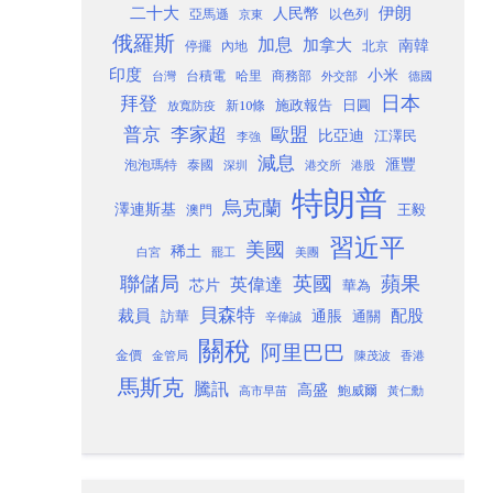
二十大
伊朗
人民幣
以色列
亞馬遜
京東
俄羅斯
加息
加拿大
南韓
內地
停擺
北京
印度
小米
台灣
台積電
哈里
商務部
外交部
德國
日本
拜登
施政報告
日圓
新10條
放寬防疫
歐盟
普京
李家超
比亞迪
江澤民
李強
減息
滙豐
泡泡瑪特
泰國
深圳
港股
港交所
特朗普
烏克蘭
澤連斯基
澳門
王毅
習近平
美國
稀土
白宮
罷工
美團
聯儲局
蘋果
英國
英偉達
芯片
華為
貝森特
裁員
配股
通脹
訪華
通關
辛偉誠
關稅
阿里巴巴
金價
金管局
香港
陳茂波
馬斯克
騰訊
高盛
高市早苗
鮑威爾
黃仁勳