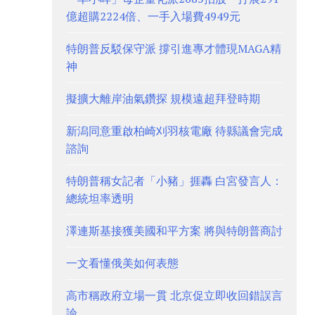
億超購2224倍、一手入場費4949元
特朗普反駁保守派 撐引進專才體現MAGA精
神
擬擴大離岸油氣鑽探 規模遠超拜登時期
新潟同意重啟柏崎刈羽核電廠 待縣議會完成
諮詢
特朗普稱女記者「小豬」捱轟 白宮發言人：
總統坦率透明
澤連斯基接獲美國和平方案 將與特朗普商討
一文看懂俄美如何表態
高市稱政府立場一貫 北京促立即收回錯誤言
論