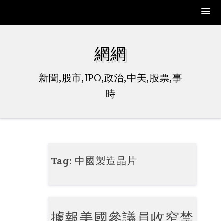
Skip
to
網網
content
新聞,股市,IPO,政治,中美,股票,事
時
Tag:
中國製造晶片
據報美國參議員收窄禁