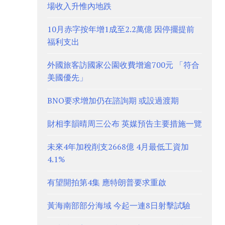
場收入升惟內地跌
10月赤字按年增1成至2.2萬億 因停擺提前
福利支出
外國旅客訪國家公園收費增逾700元 「符合
美國優先」
BNO要求增加仍在諮詢期 或設過渡期
財相李韻晴周三公布 英媒預告主要措施一覽
未來4年加稅削支2668億 4月最低工資加
4.1%
有望開拍第4集 應特朗普要求重啟
黃海南部部分海域 今起一連8日射擊試驗