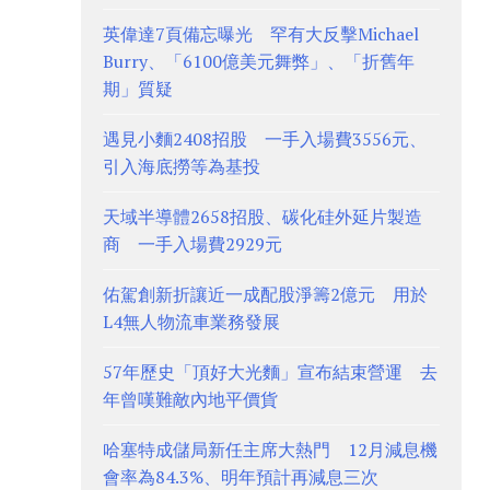
英偉達7頁備忘曝光 罕有大反擊Michael
Burry、「6100億美元舞弊」、「折舊年
期」質疑
遇見小麵2408招股 一手入場費3556元、
引入海底撈等為基投
天域半導體2658招股、碳化硅外延片製造
商 一手入場費2929元
佑駕創新折讓近一成配股淨籌2億元 用於
L4無人物流車業務發展
57年歷史「頂好大光麵」宣布結束營運 去
年曾嘆難敵內地平價貨
哈塞特成儲局新任主席大熱門 12月減息機
會率為84.3%、明年預計再減息三次