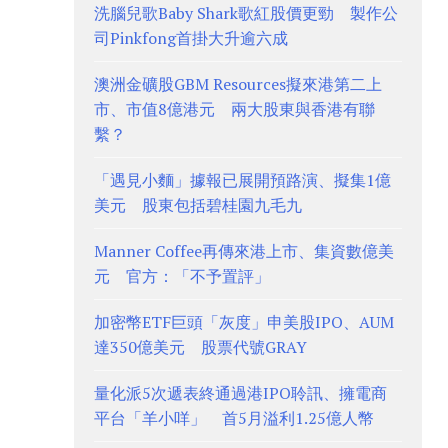
洗腦兒歌Baby Shark歌紅股價更勁 製作公
司Pinkfong首掛大升逾六成
澳洲金礦股GBM Resources擬來港第二上
市、市值8億港元 兩大股東與香港有聯
繫？
「遇見小麵」據報已展開預路演、擬集1億
美元 股東包括碧桂園九毛九
Manner Coffee再傳來港上市、集資數億美
元 官方：「不予置評」
加密幣ETF巨頭「灰度」申美股IPO、AUM
達350億美元 股票代號GRAY
量化派5次遞表終通過港IPO聆訊、擁電商
平台「羊小咩」 首5月溢利1.25億人幣