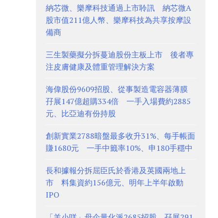
納芯微、樂摩科技通過上市聆訊 納芯微A
股市值211億人幣、樂摩科技為共享按摩設
備商
三生製藥擬分拆蔓迪股份主板上市 後者專
注皮膚健康及體重管理解決方案
海偉股份9609招股、從事製造電容器薄膜
孖展147億超購334倍 一手入場費約2885
元、比亞迪有份持股
創新實業2788暗盤最多收升31%、每手帳面
賺1680元 一手中籤率10%、申180手穩中
長和據報分拆屈臣氏於香港及英國兩地上
市 料集資約156億元、明年上半年啟動
IPO
「羊小咩」母企量化派2685招股 孖展291