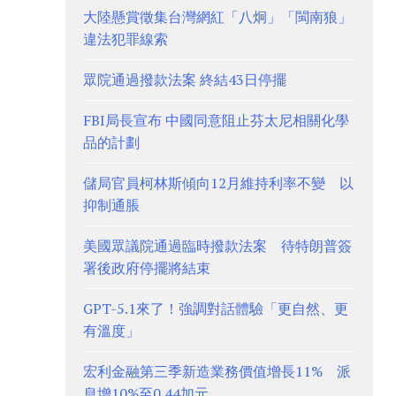
大陸懸賞徵集台灣網紅「八炯」「閩南狼」
違法犯罪線索
眾院通過撥款法案 終結43日停擺
FBI局長宣布 中國同意阻止芬太尼相關化學
品的計劃
儲局官員柯林斯傾向12月維持利率不變 以
抑制通脹
美國眾議院通過臨時撥款法案 待特朗普簽
署後政府停擺將結束
GPT-5.1來了！強調對話體驗「更自然、更
有溫度」
宏利金融第三季新造業務價值增長11% 派
息增10%至0.44加元