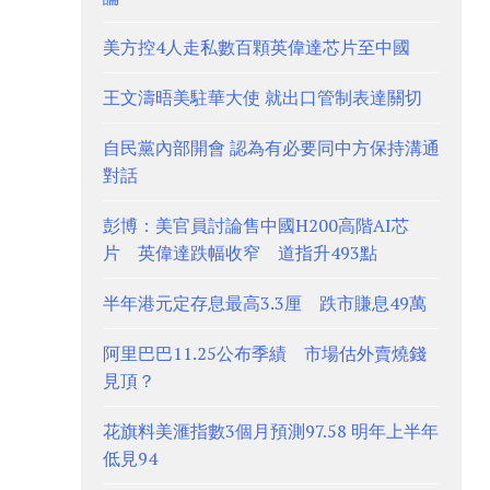
美方控4人走私數百顆英偉達芯片至中國
王文濤晤美駐華大使 就出口管制表達關切
自民黨內部開會 認為有必要同中方保持溝通
對話
彭博：美官員討論售中國H200高階AI芯
片 英偉達跌幅收窄 道指升493點
半年港元定存息最高3.3厘 跌市賺息49萬
阿里巴巴11.25公布季績 市場估外賣燒錢
見頂？
花旗料美滙指數3個月預測97.58 明年上半年
低見94