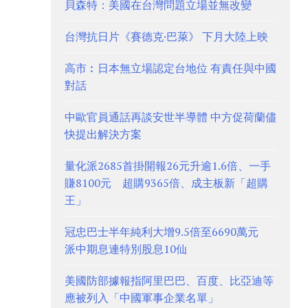
貝森特：美國在台灣問題立場並無改變
台灣抗日片《賽德克·巴萊》 下月大陸上映
高市︰日本無立場認定台地位 有責任與中國
對話
中歐官員通話再談安世半導體 中方促荷蘭儘
快提出解決方案
量化派2685首掛開報26元升逾1.6倍、一手
賺8100元 超購9365倍、成主板新「超購
王」
冠忠巴士半年純利大增9.5倍至6690萬元
派中期息連特別股息10仙
美國防部據報指阿里巴巴、百度、比亞迪等
應被列入「中國軍事企業名單」