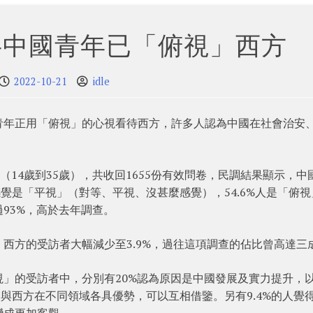
半中國青年已「俯視」西方
2022-10-21
idle
青年正用「俯視」的心視看待西方，許多人認為中國在社會治安
（14歲到35歲），共收回1655份有效問卷，民調結果顯示，中
感覺是「平視」（對等、平視、沒甚麼感覺），54.6%人是「俯視
93%，高於去年調查。
西方的受訪者大幅減少至3.9%，過往這項調查的佔比曾高達三
」的受訪者中，分別有20%認為原因是中國發展及實力提升，
國與西方在不同領域各具優勢，可以互相借鑒。另有9.4%的人覺
變成更加客觀。