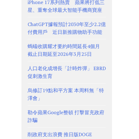
iPhone 17系列熱賣 蘋果將打低三
星、重奪全球最大智能手機商寶座
ChatGPT據報預計2030年至少2.2億
付費用戶 近日新推購物助手功能
螞蟻收購耀才要約時間延長4個月
截止日期延至2026年3月25日
人口老化成增長「計時炸彈」 EBRD
促刺激生育
烏修訂19點和平方案 本周料無「特
澤會」
勒令蘋果Google整頓 打擊冒充政府
詐騙
削政府支出浪費 推日版DOGE