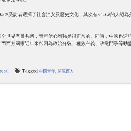
0.5%受訪者選擇了社會治安及歷史文化，其次有34.3%的人認為
強全世界有目共睹，青年信心增強是很正常的。同時，中國迅速
，而西方國家近年來卻因為政治分裂、種族主義、政黨鬥爭等動
。
Tagged
,
eral
中國青年
俯視西方