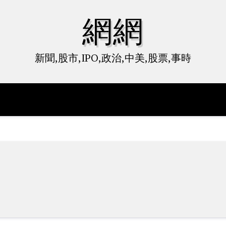
網網
新聞,股市,IPO,政治,中美,股票,事時