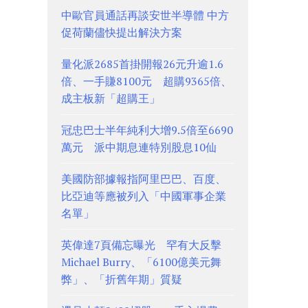
中歐官員通話再談安世半導體 中方
促荷蘭儘快提出解決方案
量化派2685首掛開報26元升逾1.6
倍、一手賺8100元 超購9365倍、
成主板新「超購王」
冠忠巴士半年純利大增9.5倍至6690
萬元 派中期息連特別股息10仙
美國防部據報指阿里巴巴、百度、
比亞迪等應被列入「中國軍事企業
名單」
英偉達7頁備忘曝光 罕有大反擊
Michael Burry、「6100億美元舞
弊」、「折舊年期」質疑