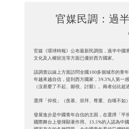
官媒民調：過
官媒《環球時報》公布最新民調指，過半中國
文化及人權狀況等方面已優於西方國家。
該調查以線上方面訪問全國100多個城市的青年
年越來越自信，提到西方國家，39.3%人第一
（沒甚麼了不起、鄙視、討厭）。兩者佔比超過
選擇「仰視」（羨慕、崇拜、尊重、自嘆不如）
發展進步是中國青年自信的主因，在選擇「平視
國際舞台上發揮顯著作用。13.5%的人認為中
國家存在的各種問題，令中國青年看待它們時