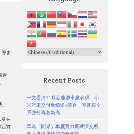
、歷史
國青
Recent Posts
」
一文看清11月新能源車廠表現 小
成。
米汽車交付量續逾4萬台 零跑車全
系交付再創新高
以及在
華為「問界」車廠賽力斯獲深交所
得西方
調入港股通標的證券名單