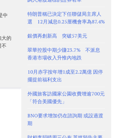
特朗普稱已決定下任聯儲局主席人
是中
選 12月減息0.25厘機會率為87.4%
銀價再創新高 突破57美元
強大的
盪不
翠華控股中期少賺23.7% 不派息
香港市場收入升惟內地跌
10月赤字按年增1成至2.2萬億 因停
擺提前福利支出
外國旅客訪國家公園收費增逾700元
「符合美國優先」
BNO要求增加仍在諮詢期 或設過渡
期
財相李韻晴周三公布 英媒預告主要