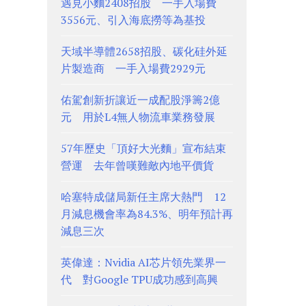
遇見小麵2408招股 一手入場費
3556元、引入海底撈等為基投
天域半導體2658招股、碳化硅外延
片製造商 一手入場費2929元
佑駕創新折讓近一成配股淨籌2億
元 用於L4無人物流車業務發展
57年歷史「頂好大光麵」宣布結束
營運 去年曾嘆難敵內地平價貨
哈塞特成儲局新任主席大熱門 12
月減息機會率為84.3%、明年預計再
減息三次
英偉達：Nvidia AI芯片領先業界一
代 對Google TPU成功感到高興