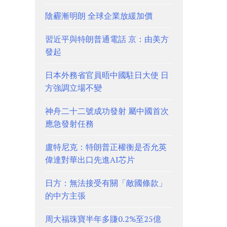
陰霾漸明朗 全球企業放緩加價
習近平與特朗普通電話 京：由美方
發起
日本外務省官員晤中國駐日大使 日
方強調立場不變
神舟二十二號成功發射 屬中國首次
應急發射任務
盧特尼克：特朗普正權衡是否允英
偉達對華出口先進AI芯片
日方：無法接受有關「敵國條款」
的中方主張
周大福珠寶半年多賺0.2%至25億