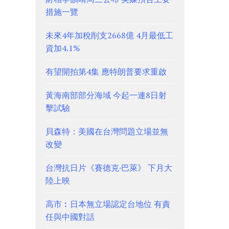
措施一覽
未來4年加稅削支2668億 4月最低工
資加4.1%
有望開拍第4集 應特朗普要求重啟
黃海南部部分海域 今起一連8日射
擊試驗
貝森特：美國在台灣問題立場並無
改變
台灣抗日片《賽德克·巴萊》 下月大
陸上映
高市︰日本無立場認定台地位 有責
任與中國對話