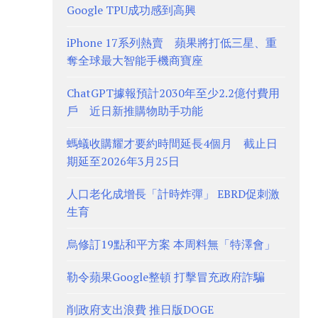
Google TPU成功感到高興
iPhone 17系列熱賣 蘋果將打低三星、重
奪全球最大智能手機商寶座
ChatGPT據報預計2030年至少2.2億付費用
戶 近日新推購物助手功能
螞蟻收購耀才要約時間延長4個月 截止日
期延至2026年3月25日
人口老化成增長「計時炸彈」 EBRD促刺激
生育
烏修訂19點和平方案 本周料無「特澤會」
勒令蘋果Google整頓 打擊冒充政府詐騙
削政府支出浪費 推日版DOGE