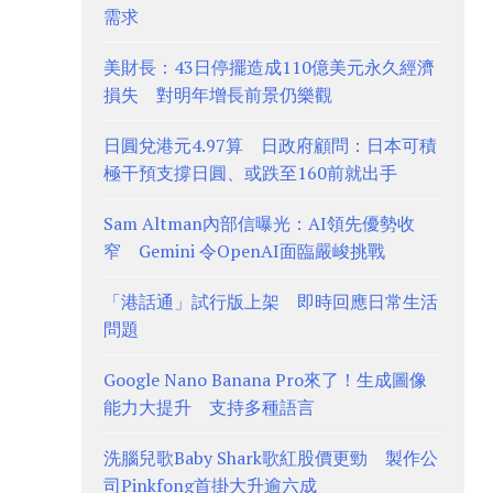
需求
美財長：43日停擺造成110億美元永久經濟
損失 對明年增長前景仍樂觀
日圓兌港元4.97算 日政府顧問：日本可積
極干預支撐日圓、或跌至160前就出手
Sam Altman內部信曝光：AI領先優勢收
窄 Gemini 令OpenAI面臨嚴峻挑戰
「港話通」試行版上架 即時回應日常生活
問題
Google Nano Banana Pro來了！生成圖像
能力大提升 支持多種語言
洗腦兒歌Baby Shark歌紅股價更勁 製作公
司Pinkfong首掛大升逾六成