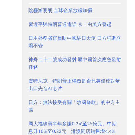
陰霾漸明朗 全球企業放緩加價
習近平與特朗普通電話 京：由美方發起
日本外務省官員晤中國駐日大使 日方強調立
場不變
神舟二十二號成功發射 屬中國首次應急發射
任務
盧特尼克：特朗普正權衡是否允英偉達對華
出口先進AI芯片
日方：無法接受有關「敵國條款」的中方主
張
周大福珠寶半年多賺0.2%至25億元、中期
息升10%至0.22元 港澳同店銷售增4.4%