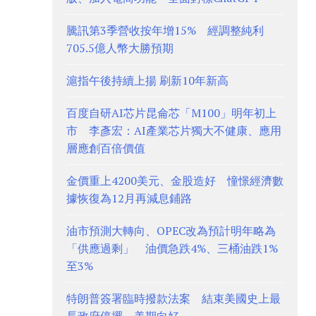
騰訊第3季營收按年增15% 經調整純利
705.5億人幣大勝預期
滬指午後持續上揚 刷新10年新高
百度自研AI芯片昆侖芯「M100」明年初上
市 李彥宏：AI產業芯片獨大不健康、應用
層應創百倍價值
金價重上4200美元、金股造好 憧憬經濟數
據恢復為12月再減息鋪路
油市預測大轉向、OPEC改為預計明年略為
「供應過剩」 油價急跌4%、三桶油跌1%
至3%
特朗普簽署臨時撥款法案 結束美國史上最