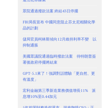
眾院通過撥款法案 終結43日停擺
FBI局長宣布 中國同意阻止芬太尼相關化學
品的計劃
儲局官員柯林斯傾向12月維持利率不變 以
抑制通脹
美國眾議院通過臨時撥款法案 待特朗普簽
署後政府停擺將結束
GPT-5.1來了！強調對話體驗「更自然、更
有溫度」
宏利金融第三季新造業務價值增長11% 派
息增10%至0.44加元
5年前因財務造假退市 瑞幸咖啡CEO：正