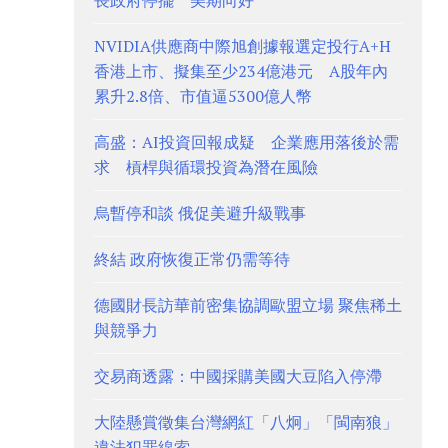
長政府停擺 美期向好
NVIDIA供應商中際旭創據報選定投行A+H
香港上市、擬集至少234億港元 A股年內
累升2.8倍、市值逼5300億人幣
高盛：AI投資回報成疑 企業應用落後於需
求 槓桿與循環投資為潛在風險
烏暫停和談 俄促美避升級戰事
終結 政府恢復正常仍需等待
德國財長訪華前密集協調歐盟立場 聚焦稀土
與競爭力
交易商透露：中國採購美國大豆陷入停滯
大陸懸賞徵集台灣網紅「八炯」「閩南狼」
違法犯罪線索