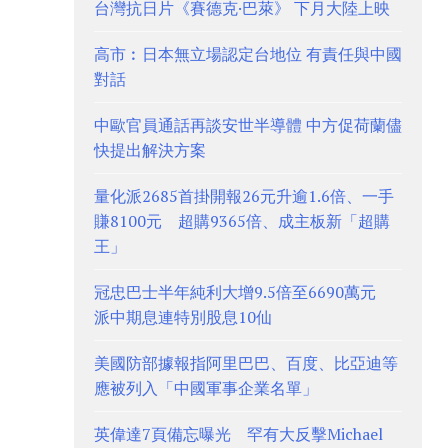
台灣抗日片《賽德克·巴萊》 下月大陸上映
高市︰日本無立場認定台地位 有責任與中國
對話
中歐官員通話再談安世半導體 中方促荷蘭儘
快提出解決方案
量化派2685首掛開報26元升逾1.6倍、一手
賺8100元 超購9365倍、成主板新「超購
王」
冠忠巴士半年純利大增9.5倍至6690萬元
派中期息連特別股息10仙
美國防部據報指阿里巴巴、百度、比亞迪等
應被列入「中國軍事企業名單」
英偉達7頁備忘曝光 罕有大反擊Michael