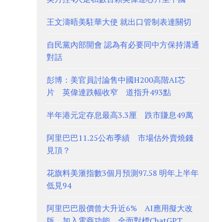
王文濤晤美駐華大使 就出口管制表達關切
自民黨內部開會 認為有必要同中方保持溝通
對話
彭博：美官員討論售中國H200高階AI芯
片 英偉達跌幅收窄 道指升493點
半年港元定存息最高3.3厘 跌市賺息49萬
阿里巴巴11.25公布季績 市場估外賣燒錢
見頂？
花旗料美滙指數3個月預測97.58 明年上半年
低見94
阿里巴巴股價曾大升近6% AI應用擬大改
版、加入電商功能 全面對標ChatGPT