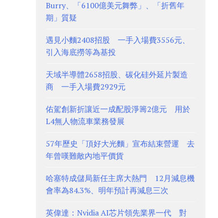
Burry、「6100億美元舞弊」、「折舊年
期」質疑
遇見小麵2408招股 一手入場費3556元、
引入海底撈等為基投
天域半導體2658招股、碳化硅外延片製造
商 一手入場費2929元
佑駕創新折讓近一成配股淨籌2億元 用於
L4無人物流車業務發展
57年歷史「頂好大光麵」宣布結束營運 去
年曾嘆難敵內地平價貨
哈塞特成儲局新任主席大熱門 12月減息機
會率為84.3%、明年預計再減息三次
英偉達：Nvidia AI芯片領先業界一代 對