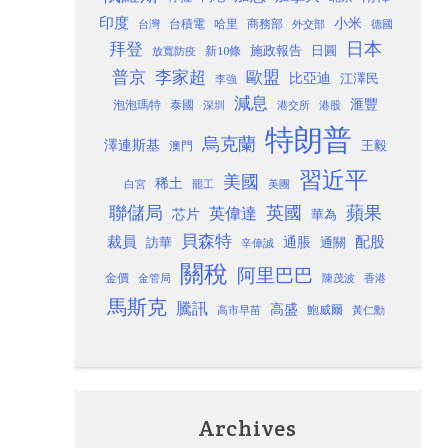
印度
小米
台灣
台積電
哈里
商務部
外交部
德國
日本
拜登
施政報告
日圓
新10條
放寬防疫
歐盟
普京
李家超
比亞迪
江澤民
李強
減息
滙豐
泡泡瑪特
泰國
深圳
港股
港交所
特朗普
烏克蘭
澤連斯基
澳門
王毅
習近平
美國
稀土
白宮
罷工
美團
聯儲局
蘋果
英國
英偉達
芯片
華為
貝森特
裁員
配股
通脹
訪華
通關
辛偉誠
關稅
阿里巴巴
金價
金管局
香港
陳茂波
馬斯克
騰訊
高盛
高市早苗
鮑威爾
黃仁勳
Archives