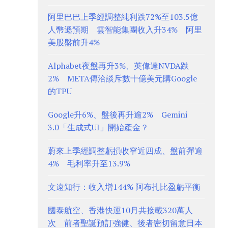
阿里巴巴上季經調整純利跌72%至103.5億
人幣遜預期 雲智能集團收入升34% 阿里
美股盤前升4%
Alphabet夜盤再升3%、英偉達NVDA跌
2% META傳洽談斥數十億美元購Google
的TPU
Google升6%、盤後再升逾2% Gemini
3.0「生成式UI」開始產金？
蔚來上季經調整虧損收窄近四成、盤前彈逾
4% 毛利率升至13.9%
文遠知行：收入增144% 阿布扎比盈虧平衡
國泰航空、香港快運10月共接載320萬人
次 前者聖誕預訂強健、後者密切留意日本