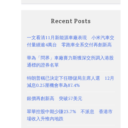
Recent Posts
一文看清11月新能源車廠表現 小米汽車交
付量續逾4萬台 零跑車全系交付再創新高
華為「問界」車廠賽力斯獲深交所調入港股
通標的證券名單
特朗普稱已決定下任聯儲局主席人選 12月
減息0.25厘機會率為87.4%
銀價再創新高 突破57美元
翠華控股中期少賺23.7% 不派息 香港市
場收入升惟內地跌