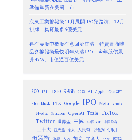
準備重新在美國上市
京東工業據報擬11月展開IPO預路演、12月
掛牌 集資最多6億美元
再有美股中概股有意回流香港 特賣電商唯
品會據報擬最快明年來港IPO 今年股價累
升47%、市值逼百億美元
9988
700
1810
AI
Apple
1211
9992
ChatGPT
IPO
Google
FTX
Meta
Elon Musk
Netflix
TikTok
Tesla
OpenAI
Nvidia
Omicron
Twitter
中國
世界盃
中國GDP
中國旅客
二十大
伊朗
人民幣
以色列
亞馬遜
京東
俄羅斯
加息
加拿大
南韓
內地
停擺
北京