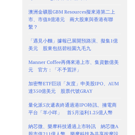
澳洲金礦股GBM Resources擬來港第二上
市、市值8億港元 兩大股東與香港有聯
繫？
「遇見小麵」據報已展開預路演、擬集1億
美元 股東包括碧桂園九毛九
Manner Coffee再傳來港上市、集資數億美
元 官方：「不予置評」
加密幣ETF巨頭「灰度」申美股IPO、AUM
達350億美元 股票代號GRAY
量化派5次遞表終通過港IPO聆訊、擁電商
平台「羊小咩」 首5月溢利1.25億人幣
納芯微、樂摩科技通過上市聆訊 納芯微A
股市值211億人幣、樂摩科技為共享按摩設