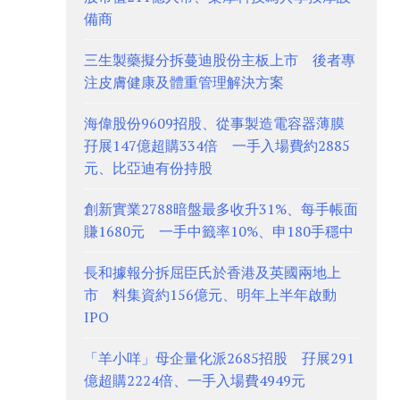
備商
三生製藥擬分拆蔓迪股份主板上市 後者專
注皮膚健康及體重管理解決方案
海偉股份9609招股、從事製造電容器薄膜
孖展147億超購334倍 一手入場費約2885
元、比亞迪有份持股
創新實業2788暗盤最多收升31%、每手帳面
賺1680元 一手中籤率10%、申180手穩中
長和據報分拆屈臣氏於香港及英國兩地上
市 料集資約156億元、明年上半年啟動
IPO
「羊小咩」母企量化派2685招股 孖展291
億超購2224倍、一手入場費4949元