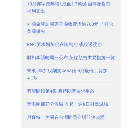
10月赤字按年增1成至2.2萬億 因停擺提前
福利支出
外國旅客訪國家公園收費增逾700元 「符合
美國優先」
BNO要求增加仍在諮詢期 或設過渡期
財相李韻晴周三公布 英媒預告主要措施一覽
未來4年加稅削支2668億 4月最低工資加
4.1%
有望開拍第4集 應特朗普要求重啟
黃海南部部分海域 今起一連8日射擊試驗
貝森特：美國在台灣問題立場並無改變