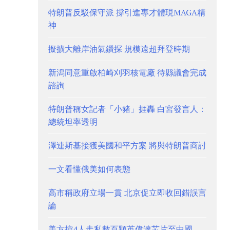
特朗普反駁保守派 撐引進專才體現MAGA精
神
擬擴大離岸油氣鑽探 規模遠超拜登時期
新潟同意重啟柏崎刈羽核電廠 待縣議會完成
諮詢
特朗普稱女記者「小豬」捱轟 白宮發言人：
總統坦率透明
澤連斯基接獲美國和平方案 將與特朗普商討
一文看懂俄美如何表態
高市稱政府立場一貫 北京促立即收回錯誤言
論
美方控4人走私數百顆英偉達芯片至中國