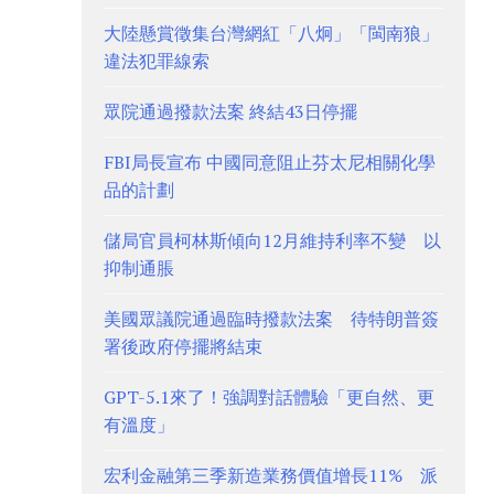
大陸懸賞徵集台灣網紅「八炯」「閩南狼」
違法犯罪線索
眾院通過撥款法案 終結43日停擺
FBI局長宣布 中國同意阻止芬太尼相關化學
品的計劃
儲局官員柯林斯傾向12月維持利率不變 以
抑制通脹
美國眾議院通過臨時撥款法案 待特朗普簽
署後政府停擺將結束
GPT-5.1來了！強調對話體驗「更自然、更
有溫度」
宏利金融第三季新造業務價值增長11% 派