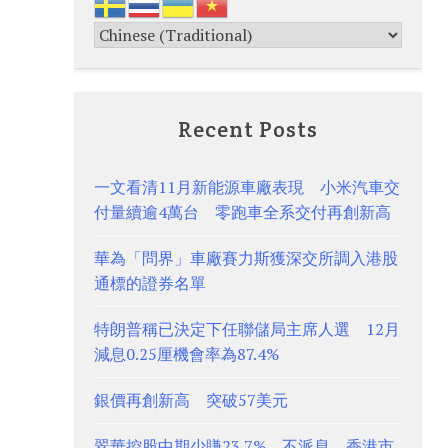
Recent Posts
一文看清11月新能源車廠表現 小米汽車交
付量續逾4萬台 零跑車全系交付再創新高
華為「問界」車廠賽力斯獲深交所調入港股
通標的證券名單
特朗普稱已決定下任聯儲局主席人選 12月
減息0.25厘機會率為87.4%
銀價再創新高 突破57美元
翠華控股中期少賺23.7% 不派息 香港市