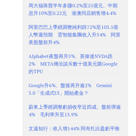
周大福珠寶半年多賺0.2%至25億元、中期
息升10%至0.22元 港澳同店銷售增4.4%
阿里巴巴上季經調整純利跌72%至103.5億
人幣遜預期 雲智能集團收入升34% 阿里
美股盤前升4%
Alphabet夜盤再升3%、英偉達NVDA跌
2% META傳洽談斥數十億美元購Google
的TPU
Google升6%、盤後再升逾2% Gemini
3.0「生成式UI」開始產金？
蔚來上季經調整虧損收窄近四成、盤前彈逾
4% 毛利率升至13.9%
文遠知行：收入增144% 阿布扎比盈虧平衡