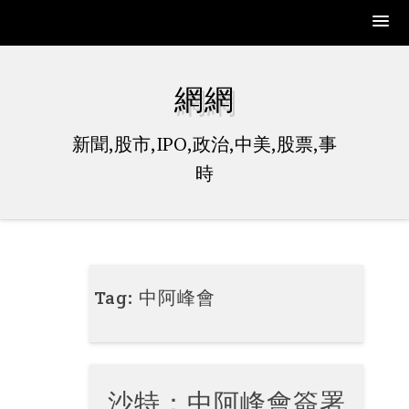
Skip
to
網網
content
新聞,股市,IPO,政治,中美,股票,事
時
Tag:
中阿峰會
沙特：中阿峰會簽署