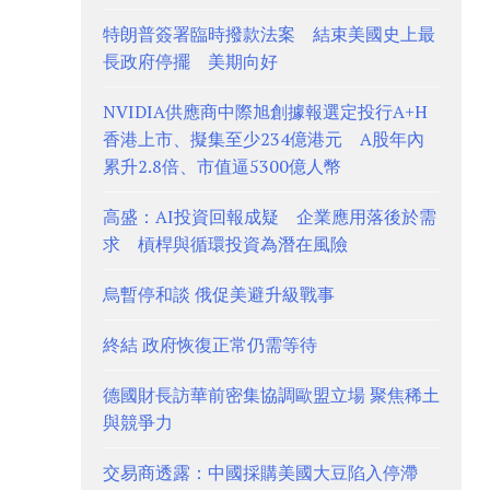
特朗普簽署臨時撥款法案 結束美國史上最
長政府停擺 美期向好
NVIDIA供應商中際旭創據報選定投行A+H
香港上市、擬集至少234億港元 A股年內
累升2.8倍、市值逼5300億人幣
高盛：AI投資回報成疑 企業應用落後於需
求 槓桿與循環投資為潛在風險
烏暫停和談 俄促美避升級戰事
終結 政府恢復正常仍需等待
德國財長訪華前密集協調歐盟立場 聚焦稀土
與競爭力
交易商透露：中國採購美國大豆陷入停滯