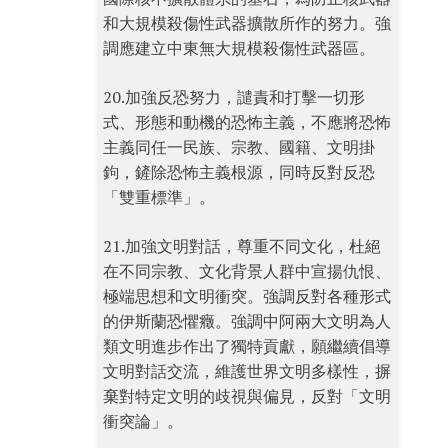
和大規模殺傷性武器擴散所作的努力。強
調應建立中東無大規模殺傷性武器區。
20.加強反恐努力，譴責和打擊一切形
式、形態和動機的恐怖主義，不應將恐怖
主義同任一民族、宗教、國籍、文明掛
鉤，鏟除恐怖主義根源，同時反對反恐
「雙重標準」。
21.加強文明對話，尊重不同文化，杜絕
在不同宗教、文化背景人群中宣揚仇恨、
極端思想和文明衝突。強調反對各種形式
的伊斯蘭恐懼癥。強調中阿兩大文明為人
類文明進步作出了獨特貢獻，願繼續倡導
文明對話交流，維護世界文明多樣性，摒
棄對特定文明的歧視與偏見，反對「文明
衝突論」。