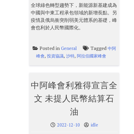
全球綠色轉型趨勢下，新能源新基建成為
中國與中東工程承包領域的新增長點。另
疫情及俄烏衝突削弱美元體系的基礎，峰
會也利於人民幣國際化。
Posted in
Tagged
General
中阿
,
,
,
峰會
投資協議
沙特
阿拉伯國家峰會
中阿峰會利雅得宣言全
文 未提人民幣結算石
油
2022-12-10
idle