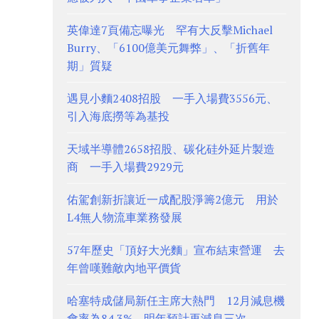
英偉達7頁備忘曝光 罕有大反擊Michael
Burry、「6100億美元舞弊」、「折舊年
期」質疑
遇見小麵2408招股 一手入場費3556元、
引入海底撈等為基投
天域半導體2658招股、碳化硅外延片製造
商 一手入場費2929元
佑駕創新折讓近一成配股淨籌2億元 用於
L4無人物流車業務發展
57年歷史「頂好大光麵」宣布結束營運 去
年曾嘆難敵內地平價貨
哈塞特成儲局新任主席大熱門 12月減息機
會率為84.3%、明年預計再減息三次