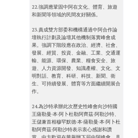
22.強調應鞏固中阿在文化、體育、旅遊
和新聞等領域的民間友好關係。
23.責成雙方部委和機構通過中阿合作論
壇執行計劃及論壇其他機制落實峰會成
果。強調下階段應在政治、經濟、社會、
發展、經貿、投資、金融、工業、交通運
輸、能源、環保、農業、糧食安全、旅
遊、人力資源開發、知識產權、文化、文
明對話、教育、科研、科技、新聞、衛
生、可持續發展、體育等方面繼續開展合
作。
24.為沙特承辦此次歷史性峰會向沙特國
王薩勒曼·本·阿卜杜勒阿齊茲·阿勒沙特、
王儲兼首相穆罕默德·本·薩勒曼·本·阿卜杜
勒阿齊茲·阿勒沙特表示衷心感謝和讚
賞。中方歡迎在華舉辦下屆中阿峰會，具