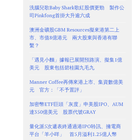
洗腦兒歌Baby Shark歌紅股價更勁 製作公
司Pinkfong首掛大升逾六成
澳洲金礦股GBM Resources擬來港第二上
市、市值8億港元 兩大股東與香港有聯
繫？
「遇見小麵」據報已展開預路演、擬集1億
美元 股東包括碧桂園九毛九
Manner Coffee再傳來港上市、集資數億美
元 官方：「不予置評」
加密幣ETF巨頭「灰度」申美股IPO、AUM
達350億美元 股票代號GRAY
量化派5次遞表終通過港IPO聆訊、擁電商
平台「羊小咩」 首5月溢利1.25億人幣