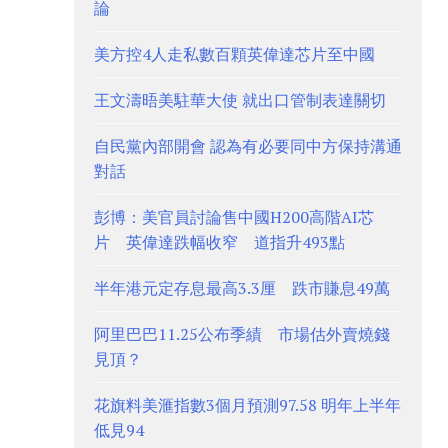
論
美方控4人走私數百顆英偉達芯片至中國
王文濤晤美駐華大使 就出口管制表達關切
自民黨內部開會 認為有必要同中方保持溝通
對話
彭博：美官員討論售中國H200高階AI芯
片 英偉達跌幅收窄 道指升493點
半年港元定存息最高3.3厘 跌市賺息49萬
阿里巴巴11.25公布季績 市場估外賣燒錢
見頂？
花旗料美滙指數3個月預測97.58 明年上半年
低見94