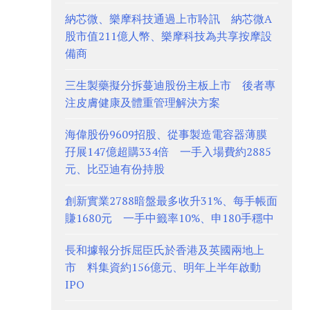
納芯微、樂摩科技通過上市聆訊 納芯微A
股市值211億人幣、樂摩科技為共享按摩設
備商
三生製藥擬分拆蔓迪股份主板上市 後者專
注皮膚健康及體重管理解決方案
海偉股份9609招股、從事製造電容器薄膜
孖展147億超購334倍 一手入場費約2885
元、比亞迪有份持股
創新實業2788暗盤最多收升31%、每手帳面
賺1680元 一手中籤率10%、申180手穩中
長和據報分拆屈臣氏於香港及英國兩地上
市 料集資約156億元、明年上半年啟動
IPO