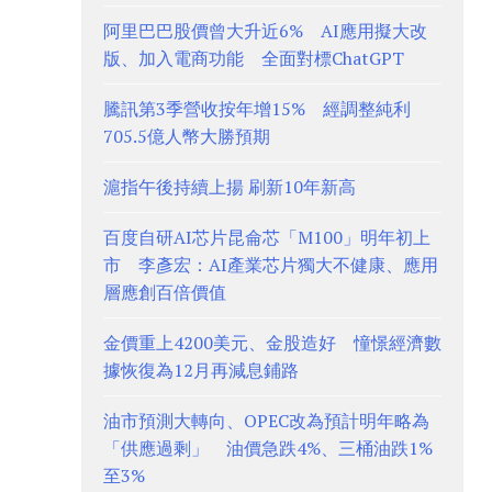
阿里巴巴股價曾大升近6% AI應用擬大改
版、加入電商功能 全面對標ChatGPT
騰訊第3季營收按年增15% 經調整純利
705.5億人幣大勝預期
滬指午後持續上揚 刷新10年新高
百度自研AI芯片昆侖芯「M100」明年初上
市 李彥宏：AI產業芯片獨大不健康、應用
層應創百倍價值
金價重上4200美元、金股造好 憧憬經濟數
據恢復為12月再減息鋪路
油市預測大轉向、OPEC改為預計明年略為
「供應過剩」 油價急跌4%、三桶油跌1%
至3%