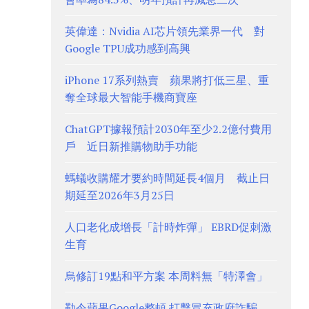
英偉達：Nvidia AI芯片領先業界一代 對
Google TPU成功感到高興
iPhone 17系列熱賣 蘋果將打低三星、重
奪全球最大智能手機商寶座
ChatGPT據報預計2030年至少2.2億付費用
戶 近日新推購物助手功能
螞蟻收購耀才要約時間延長4個月 截止日
期延至2026年3月25日
人口老化成增長「計時炸彈」 EBRD促刺激
生育
烏修訂19點和平方案 本周料無「特澤會」
勒令蘋果Google整頓 打擊冒充政府詐騙