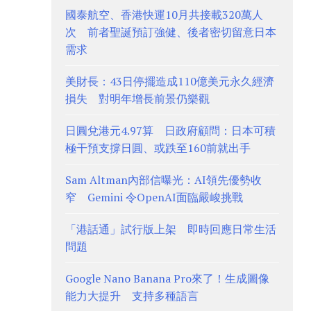
國泰航空、香港快運10月共接載320萬人
次 前者聖誕預訂強健、後者密切留意日本
需求
美財長：43日停擺造成110億美元永久經濟
損失 對明年增長前景仍樂觀
日圓兌港元4.97算 日政府顧問：日本可積
極干預支撐日圓、或跌至160前就出手
Sam Altman內部信曝光：AI領先優勢收
窄 Gemini 令OpenAI面臨嚴峻挑戰
「港話通」試行版上架 即時回應日常生活
問題
Google Nano Banana Pro來了！生成圖像
能力大提升 支持多種語言