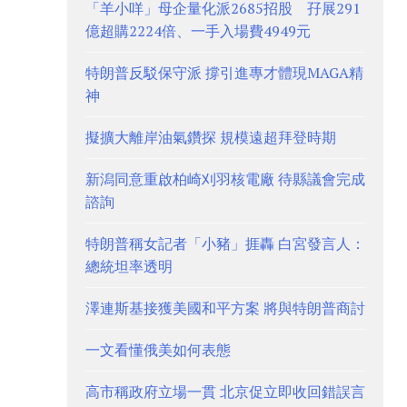
「羊小咩」母企量化派2685招股 孖展291
億超購2224倍、一手入場費4949元
特朗普反駁保守派 撐引進專才體現MAGA精
神
擬擴大離岸油氣鑽探 規模遠超拜登時期
新潟同意重啟柏崎刈羽核電廠 待縣議會完成
諮詢
特朗普稱女記者「小豬」捱轟 白宮發言人：
總統坦率透明
澤連斯基接獲美國和平方案 將與特朗普商討
一文看懂俄美如何表態
高市稱政府立場一貫 北京促立即收回錯誤言