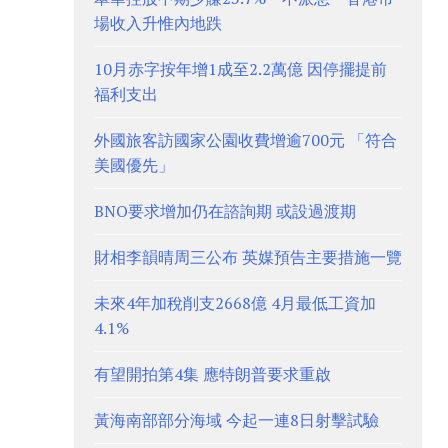
場收入升惟內地跌
10月赤字按年增1成至2.2萬億 因停擺提前
福利支出
外國旅客訪國家公園收費增逾700元 「符合
美國優先」
BNO要求增加仍在諮詢期 或設過渡期
財相李韻晴周三公布 英媒預告主要措施一覽
未來4年加稅削支2668億 4月最低工資加
4.1%
有望開拍第4集 應特朗普要求重啟
黃海南部部分海域 今起一連8日射擊試驗