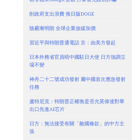
削政府支出浪費 推日版DOGE
陰霾漸明朗 全球企業放緩加價
習近平與特朗普通電話 京：由美方發起
日本外務省官員晤中國駐日大使 日方強調立
場不變
神舟二十二號成功發射 屬中國首次應急發射
任務
盧特尼克：特朗普正權衡是否允英偉達對華
出口先進AI芯片
日方：無法接受有關「敵國條款」的中方主
張