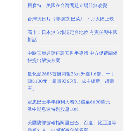
貝森特：美國在台灣問題立場並無改變
台灣抗日片《賽德克·巴萊》 下月大陸上映
高市︰日本無立場認定台地位 有責任與中國
對話
中歐官員通話再談安世半導體 中方促荷蘭儘
快提出解決方案
量化派2685首掛開報26元升逾1.6倍、一手
賺8100元 超購9365倍、成主板新「超購
王」
冠忠巴士半年純利大增9.5倍至6690萬元
派中期息連特別股息10仙
美國防部據報指阿里巴巴、百度、比亞迪等
應被列入「中國軍事企業名單」