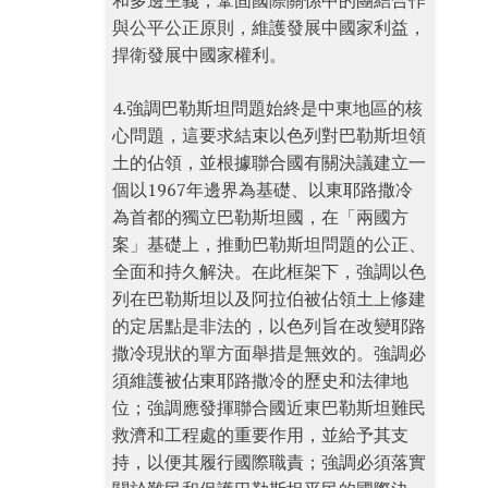
和多邊主義，鞏固國際關係中的團結合作
與公平公正原則，維護發展中國家利益，
捍衛發展中國家權利。
4.強調巴勒斯坦問題始終是中東地區的核
心問題，這要求結束以色列對巴勒斯坦領
土的佔領，並根據聯合國有關決議建立一
個以1967年邊界為基礎、以東耶路撒冷
為首都的獨立巴勒斯坦國，在「兩國方
案」基礎上，推動巴勒斯坦問題的公正、
全面和持久解決。在此框架下，強調以色
列在巴勒斯坦以及阿拉伯被佔領土上修建
的定居點是非法的，以色列旨在改變耶路
撒冷現狀的單方面舉措是無效的。強調必
須維護被佔東耶路撒冷的歷史和法律地
位；強調應發揮聯合國近東巴勒斯坦難民
救濟和工程處的重要作用，並給予其支
持，以便其履行國際職責；強調必須落實