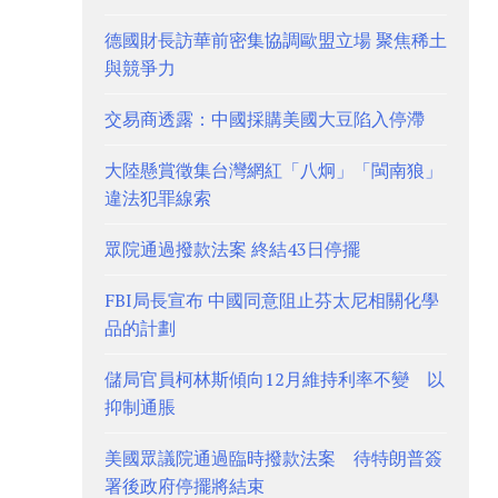
德國財長訪華前密集協調歐盟立場 聚焦稀土
與競爭力
交易商透露：中國採購美國大豆陷入停滯
大陸懸賞徵集台灣網紅「八炯」「閩南狼」
違法犯罪線索
眾院通過撥款法案 終結43日停擺
FBI局長宣布 中國同意阻止芬太尼相關化學
品的計劃
儲局官員柯林斯傾向12月維持利率不變 以
抑制通脹
美國眾議院通過臨時撥款法案 待特朗普簽
署後政府停擺將結束