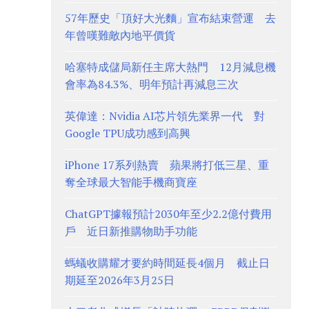
57年歷史「頂好大光麵」宣布結束營運 去
年曾嘆難敵內地平價貨
哈塞特成儲局新任主席大熱門 12月減息機
會率為84.3%、明年預計再減息三次
英偉達：Nvidia AI芯片領先業界一代 對
Google TPU成功感到高興
iPhone 17系列熱賣 蘋果將打低三星、重
奪全球最大智能手機商寶座
ChatGPT據報預計2030年至少2.2億付費用
戶 近日新推購物助手功能
螞蟻收購耀才要約時間延長4個月 截止日
期延至2026年3月25日