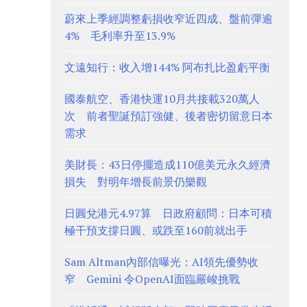
蔚來上季經調整虧損收窄近四成、盤前彈逾
4% 毛利率升至13.9%
文遠知行：收入增144% 阿布扎比盈虧平衡
國泰航空、香港快運10月共接載320萬人
次 前者聖誕預訂強健、後者密切留意日本
需求
美財長：43日停擺造成110億美元永久經濟
損失 對明年增長前景仍樂觀
日圓兌港元4.97算 日政府顧問：日本可積
極干預支撐日圓、或跌至160前就出手
Sam Altman內部信曝光：AI領先優勢收
窄 Gemini 令OpenAI面臨嚴峻挑戰