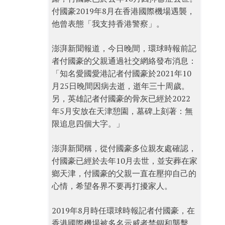
付國豪2019年8月在香港國際機場遇襲，
他曾表態「我支持香港警察」。
澎湃新聞報道，今日晚間，環球時報前記
者付國豪的父親通過社交網絡發布消息：
「知名愛國愛港記者付國豪於2021年10
月25日晚間因病去逝，逝年三十周歲。
另，英雄記者付國豪的骨灰已經於2022
年5月安放在天津憩園，墓碑上刻著：無
限追息四個大字。」
澎湃新聞稱，從付國豪多位親友處確認，
付國豪已經於去年10月去世，並安葬在家
鄉天津，付國豪的父親一直在壓抑自己的
心情，希望各界不要再打擾家人。
2019年8月時任環球時報記者付國豪，在
香港國際機場被多名示威者禁錮和襲擊。