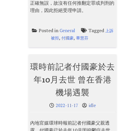
正確無誤，故沒有任何推翻定罪或判刑的
理由，因此拒絕受理申請。
Posted in
Tagged
General
上訴
,
,
被拒
付國豪
畢慧芬
環時前記者付國豪於去
年10月去世 曾在香港
機場遇襲
2022-11-17
idle
內地官媒環球時報前記者付國豪父親透
露，付國豪已於去年10月因抑鬱症去世。