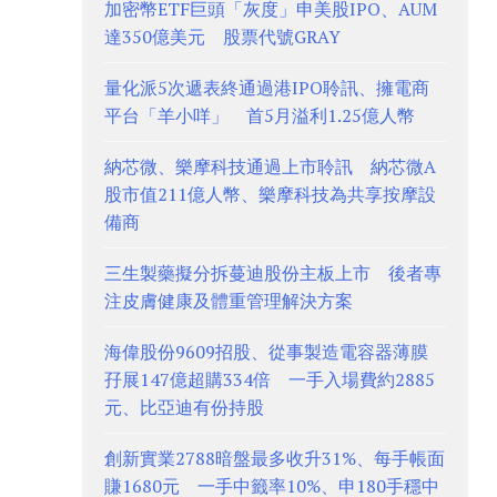
加密幣ETF巨頭「灰度」申美股IPO、AUM
達350億美元 股票代號GRAY
量化派5次遞表終通過港IPO聆訊、擁電商
平台「羊小咩」 首5月溢利1.25億人幣
納芯微、樂摩科技通過上市聆訊 納芯微A
股市值211億人幣、樂摩科技為共享按摩設
備商
三生製藥擬分拆蔓迪股份主板上市 後者專
注皮膚健康及體重管理解決方案
海偉股份9609招股、從事製造電容器薄膜
孖展147億超購334倍 一手入場費約2885
元、比亞迪有份持股
創新實業2788暗盤最多收升31%、每手帳面
賺1680元 一手中籤率10%、申180手穩中