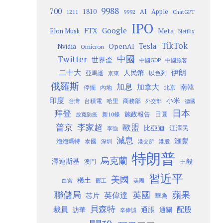
9988
700
1810
AI
Apple
1211
9992
ChatGPT
IPO
Google
FTX
Meta
Elon Musk
Netflix
TikTok
Tesla
OpenAI
Nvidia
Omicron
Twitter
中國
世界盃
中國GDP
中國旅客
二十大
伊朗
人民幣
以色列
亞馬遜
京東
俄羅斯
加息
加拿大
南韓
內地
停擺
北京
印度
小米
台灣
台積電
哈里
商務部
外交部
德國
日本
拜登
施政報告
日圓
新10條
放寬防疫
歐盟
普京
李家超
比亞迪
江澤民
李強
減息
滙豐
泡泡瑪特
泰國
深圳
港股
港交所
特朗普
烏克蘭
澤連斯基
澳門
王毅
習近平
美國
稀土
白宮
罷工
美團
聯儲局
蘋果
英國
英偉達
芯片
華為
貝森特
裁員
配股
通脹
訪華
通關
辛偉誠