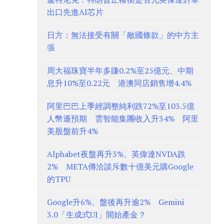
出口先進AI芯片
日方：無法接受有關「敵國條款」的中方主
張
周大福珠寶半年多賺0.2%至25億元、中期
息升10%至0.22元 港澳同店銷售增4.4%
阿里巴巴上季經調整純利跌72%至103.5億
人幣遜預期 雲智能集團收入升34% 阿里
美股盤前升4%
Alphabet夜盤再升3%、英偉達NVDA跌
2% META傳洽談斥數十億美元購Google
的TPU
Google升6%、盤後再升逾2% Gemini
3.0「生成式UI」開始產金？