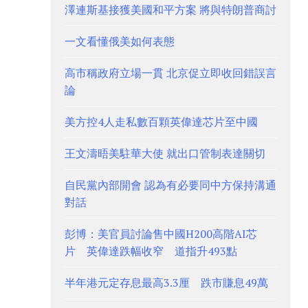
澤連斯基接獲美國和平方案 將與特朗普商討
一文看懂俄美如何表態
高市稱政府立場一貫 北京促立即收回錯誤言
論
美方控4人走私數百顆英偉達芯片至中國
王文濤晤美駐華大使 就出口管制表達關切
自民黨內部開會 認為有必要同中方保持溝通
對話
彭博：美官員討論售中國H200高階AI芯
片 英偉達跌幅收窄 道指升493點
半年港元定存息最高3.3厘 跌市賺息49萬