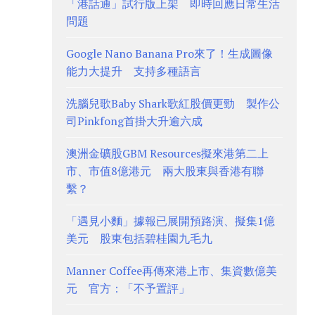
「港話通」試行版上架 即時回應日常生活
問題
Google Nano Banana Pro來了！生成圖像
能力大提升 支持多種語言
洗腦兒歌Baby Shark歌紅股價更勁 製作公
司Pinkfong首掛大升逾六成
澳洲金礦股GBM Resources擬來港第二上
市、市值8億港元 兩大股東與香港有聯
繫？
「遇見小麵」據報已展開預路演、擬集1億
美元 股東包括碧桂園九毛九
Manner Coffee再傳來港上市、集資數億美
元 官方：「不予置評」