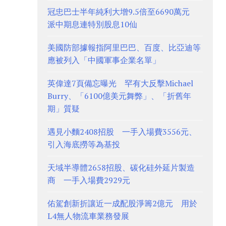
冠忠巴士半年純利大增9.5倍至6690萬元
派中期息連特別股息10仙
美國防部據報指阿里巴巴、百度、比亞迪等
應被列入「中國軍事企業名單」
英偉達7頁備忘曝光 罕有大反擊Michael
Burry、「6100億美元舞弊」、「折舊年
期」質疑
遇見小麵2408招股 一手入場費3556元、
引入海底撈等為基投
天域半導體2658招股、碳化硅外延片製造
商 一手入場費2929元
佑駕創新折讓近一成配股淨籌2億元 用於
L4無人物流車業務發展