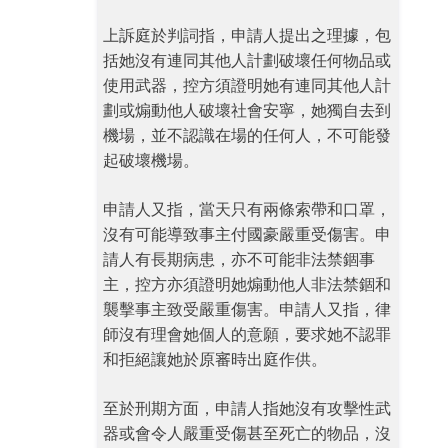
上訴庭於判詞指，申請人提出之理據，包
括她沒有連同其他人計劃破壞任何物品或
使用武器，控方須證明她有連同其他人計
劃或煽動他人破壞社會安寧，她獨自去到
機場，並不認識在場的任何人，不可能發
起破壞機場。
申請人又指，當天只有兩條索帶和口罩，
沒有可能導致事主付國豪嚴重受傷害。申
請人有長期病患，亦不可能非法禁錮事
主，控方亦須證明她煽動他人非法禁錮和
襲擊事主致受嚴重傷害。申請人又指，律
師沒有理會她個人的意願，要求她不認罪
和拒絕讓她於原審時出庭作供。
至於刑期方面，申請人指她沒有攻擊性武
器或會令人嚴重受傷甚至死亡的物品，沒