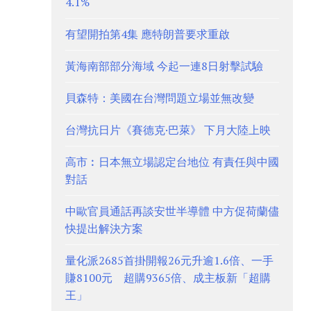
4.1%
有望開拍第4集 應特朗普要求重啟
黃海南部部分海域 今起一連8日射擊試驗
貝森特：美國在台灣問題立場並無改變
台灣抗日片《賽德克·巴萊》 下月大陸上映
高市︰日本無立場認定台地位 有責任與中國
對話
中歐官員通話再談安世半導體 中方促荷蘭儘
快提出解決方案
量化派2685首掛開報26元升逾1.6倍、一手
賺8100元 超購9365倍、成主板新「超購
王」