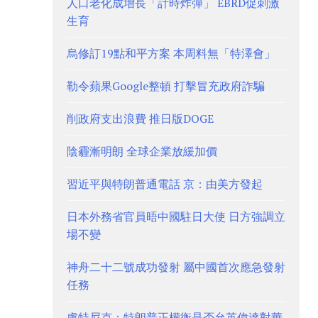
人口老化成增長「計時炸彈」 EBRD促刺激
生育
烏修訂19點和平方案 本周料無「特澤會」
勒令蘋果Google整頓 打擊冒充政府詐騙
削政府支出浪費 推日版DOGE
陰霾漸明朗 全球企業放緩加價
習近平與特朗普通電話 京：由美方發起
日本外務省官員晤中國駐日大使 日方強調立
場不變
神舟二十二號成功發射 屬中國首次應急發射
任務
盧特尼克：特朗普正權衡是否允英偉達對華