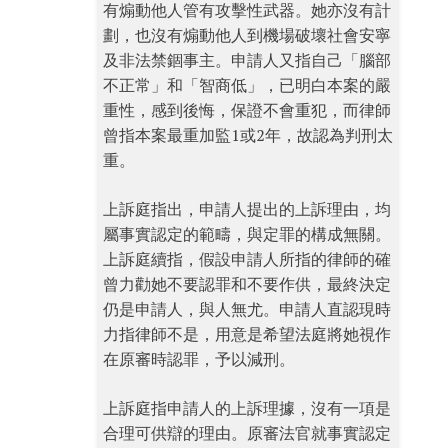
有煽動他人管有攻擊性武器。她亦沒有計
劃，也沒有煽動他人到機場破壞社會安寧
及非法禁錮事主。申請人又指自己「腦部
不正常」和「智商低」，已明白本案的嚴
重性，感到後悔，保證不會重犯，而律師
曾指本案最重加監1或2年，故認為判刑太
重。
上訴庭指出，申請人提出的上訴理由，均
屬事實認定的範疇，與定罪的構成無關。
上訴庭續指，假設申請人所指的律師的確
曾力勸她不要認罪和不要作供，最終決定
仍是申請人，與人無尤。申請人直認現時
力指律師不是，用意是希望法庭將她視作
在原審時認罪，予以減刑。
上訴庭指申請人的上訴理據，沒有一項是
合理可供辯的理由。原審法官就事實認定