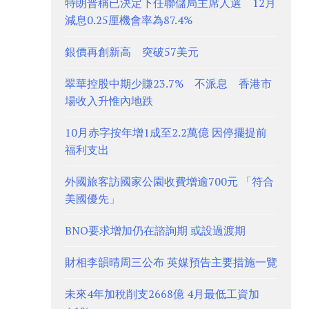
特朗普稱已決定下任聯儲局主席人選 12月
減息0.25厘機會率為87.4%
銀價再創新高 突破57美元
翠華控股中期少賺23.7% 不派息 香港市
場收入升惟內地跌
10月赤字按年增1成至2.2萬億 因停擺提前
福利支出
外國旅客訪國家公園收費增逾700元 「符合
美國優先」
BNO要求增加仍在諮詢期 或設過渡期
財相李韻晴周三公布 英媒預告主要措施一覽
未來4年加稅削支2668億 4月最低工資加