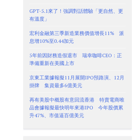
GPT-5.1來了！強調對話體驗「更自然、更
有溫度」
宏利金融第三季新造業務價值增長11% 派
息增10%至0.44加元
5年前因財務造假退市 瑞幸咖啡CEO：正
準備重新在美國上市
京東工業據報擬11月展開IPO預路演、12月
掛牌 集資最多6億美元
再有美股中概股有意回流香港 特賣電商唯
品會據報擬最快明年來港IPO 今年股價累
升47%、市值逼百億美元