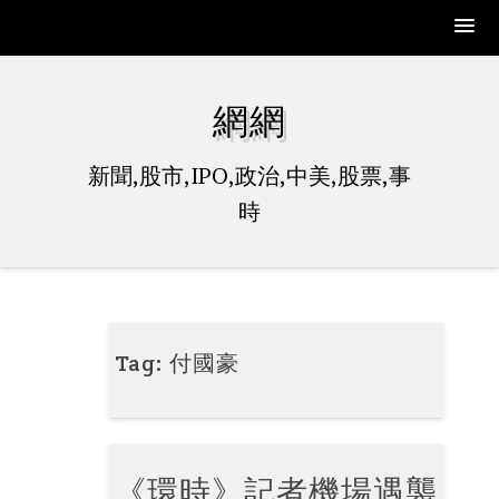
Skip
to
網網
content
新聞,股市,IPO,政治,中美,股票,事
時
Tag:
付國豪
《環時》記者機場遇襲