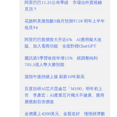
阿里巴巴11.25公布季績 市場估外賣燒錢
見頂？
花旗料美滙指數3個月預測97.58 明年上半年
低見94
阿里巴巴股價曾大升近6% AI應用擬大改
版、加入電商功能 全面對標ChatGPT
騰訊第3季營收按年增15% 經調整純利
705.5億人幣大勝預期
滬指午後持續上揚 刷新10年新高
百度自研AI芯片昆侖芯「M100」明年初上
市 李彥宏：AI產業芯片獨大不健康、應用
層應創百倍價值
金價重上4200美元、金股造好 憧憬經濟數