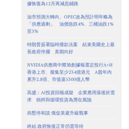
據恢復為12月再減息鋪路
油市預測大轉向、OPEC改為預計明年略為
「供應過剩」 油價急跌4%、三桶油跌1%
至3%
特朗普簽署臨時撥款法案 結束美國史上最
長政府停擺 美期向好
NVIDIA供應商中際旭創據報選定投行A+H
香港上市、擬集至少234億港元 A股年內
累升2.8倍、市值逼5300億人幣
高盛：AI投資回報成疑 企業應用落後於需
求 槓桿與循環投資為潛在風險
烏暫停和談 俄促美避升級戰事
終結 政府恢復正常仍需等待