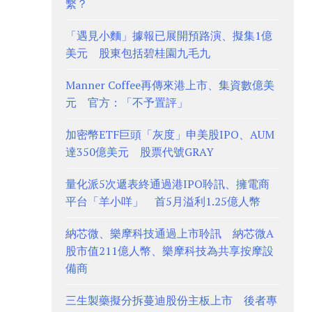
繫？
「遇見小麵」據報已展開預路演、擬集1億
美元 股東包括碧桂園九毛九
Manner Coffee再傳來港上市、集資數億美
元 官方：「不予置評」
加密幣ETF巨頭「灰度」申美股IPO、AUM
達350億美元 股票代號GRAY
量化派5次遞表終通過港IPO聆訊、擁電商
平台「羊小咩」 首5月溢利1.25億人幣
納芯微、樂摩科技通過上市聆訊 納芯微A
股市值211億人幣、樂摩科技為共享按摩設
備商
三生製藥擬分拆蔓迪股份主板上市 後者專