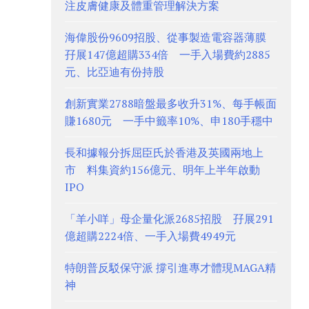
注皮膚健康及體重管理解決方案
海偉股份9609招股、從事製造電容器薄膜
孖展147億超購334倍 一手入場費約2885
元、比亞迪有份持股
創新實業2788暗盤最多收升31%、每手帳面
賺1680元 一手中籤率10%、申180手穩中
長和據報分拆屈臣氏於香港及英國兩地上
市 料集資約156億元、明年上半年啟動
IPO
「羊小咩」母企量化派2685招股 孖展291
億超購2224倍、一手入場費4949元
特朗普反駁保守派 撐引進專才體現MAGA精
神