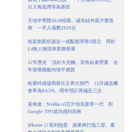
引入海底撈等為基投
天域半導體2658招股、碳化硅外延片製造
商 一手入場費2929元
佑駕創新折讓近一成配股淨籌2億元 用於
L4無人物流車業務發展
57年歷史「頂好大光麵」宣布結束營運 去
年曾嘆難敵內地平價貨
哈塞特成儲局新任主席大熱門 12月減息機
會率為84.3%、明年預計再減息三次
英偉達：Nvidia AI芯片領先業界一代 對
Google TPU成功感到高興
iPhone 17系列熱賣 蘋果將打低三星、重