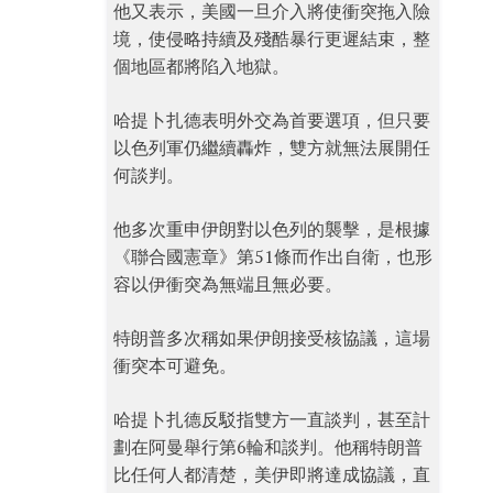
他又表示，美國一旦介入將使衝突拖入險
境，使侵略持續及殘酷暴行更遲結束，整
個地區都將陷入地獄。
哈提卜扎德表明外交為首要選項，但只要
以色列軍仍繼續轟炸，雙方就無法展開任
何談判。
他多次重申伊朗對以色列的襲擊，是根據
《聯合國憲章》第51條而作出自衛，也形
容以伊衝突為無端且無必要。
特朗普多次稱如果伊朗接受核協議，這場
衝突本可避免。
哈提卜扎德反駁指雙方一直談判，甚至計
劃在阿曼舉行第6輪和談判。他稱特朗普
比任何人都清楚，美伊即將達成協議，直