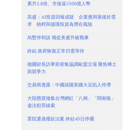
累升2.8倍、市值逼5300億人幣
高盛：AI投資回報成疑 企業應用落後於需
求 槓桿與循環投資為潛在風險
烏暫停和談 俄促美避升級戰事
終結 政府恢復正常仍需等待
德國財長訪華前密集協調歐盟立場 聚焦稀土
與競爭力
交易商透露：中國採購美國大豆陷入停滯
大陸懸賞徵集台灣網紅「八炯」「閩南狼」
違法犯罪線索
眾院通過撥款法案 終結43日停擺