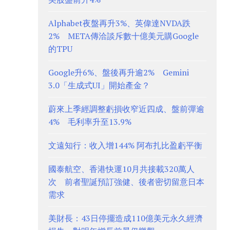
Alphabet夜盤再升3%、英偉達NVDA跌
2% META傳洽談斥數十億美元購Google
的TPU
Google升6%、盤後再升逾2% Gemini
3.0「生成式UI」開始產金？
蔚來上季經調整虧損收窄近四成、盤前彈逾
4% 毛利率升至13.9%
文遠知行：收入增144% 阿布扎比盈虧平衡
國泰航空、香港快運10月共接載320萬人
次 前者聖誕預訂強健、後者密切留意日本
需求
美財長：43日停擺造成110億美元永久經濟