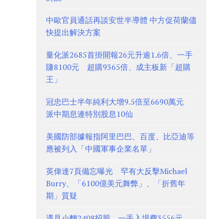
中歐官員通話再談安世半導體 中方促荷蘭儘
快提出解決方案
量化派2685首掛開報26元升逾1.6倍、一手
賺8100元 超購9365倍、成主板新「超購
王」
冠忠巴士半年純利大增9.5倍至6690萬元
派中期息連特別股息10仙
美國防部據報指阿里巴巴、百度、比亞迪等
應被列入「中國軍事企業名單」
英偉達7頁備忘曝光 罕有大反擊Michael
Burry、「6100億美元舞弊」、「折舊年
期」質疑
遇見小麵2408招股 一手入場費3556元、