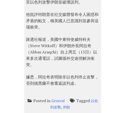
至以色列攻擊伊朗並破壞談判。
他批評特朗普在社交媒體發布令人困惑和
矛盾的帖文，稱美國人已意識到並參與這
場衝突。
路透社報道，美國中東特使威特科夫
（Steve Witkoff）和伊朗外長阿拉奇
（Abbas Araqchi）自上周五（13日）以
來多次通電話，試圖循外交途徑解決衝
突。
據悉，阿拉奇表明除非以色列停止攻擊，
否則德黑蘭不會重返談判桌。
Posted in
Tagged
General
以色
,
列攻擊
伊朗