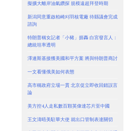
擬擴大離岸油氣鑽探 規模遠超拜登時期
新潟同意重啟柏崎刈羽核電廠 待縣議會完成
諮詢
特朗普稱女記者「小豬」捱轟 白宮發言人：
總統坦率透明
澤連斯基接獲美國和平方案 將與特朗普商討
一文看懂俄美如何表態
高市稱政府立場一貫 北京促立即收回錯誤言
論
美方控4人走私數百顆英偉達芯片至中國
王文濤晤美駐華大使 就出口管制表達關切