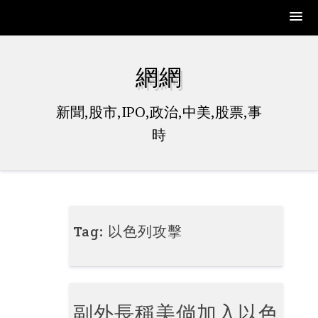
Skip
to
網網
content
新聞,股市,IPO,政治,中美,股票,事
時
Tag:
以色列攻擊
副外長稱美倘加入以色