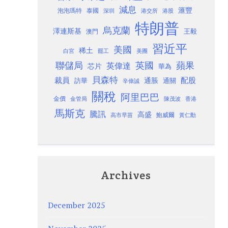
減息
滙豐
泡泡瑪特
泰國
深圳
港股
港交所
特朗普
烏克蘭
澤連斯基
澳門
王毅
習近平
美國
稀土
白宮
罷工
美團
聯儲局
蘋果
英國
英偉達
芯片
華為
貝森特
裁員
配股
通脹
訪華
通關
辛偉誠
關稅
阿里巴巴
金價
金管局
香港
陳茂波
馬斯克
騰訊
高盛
高市早苗
鮑威爾
黃仁勳
Archives
December 2025