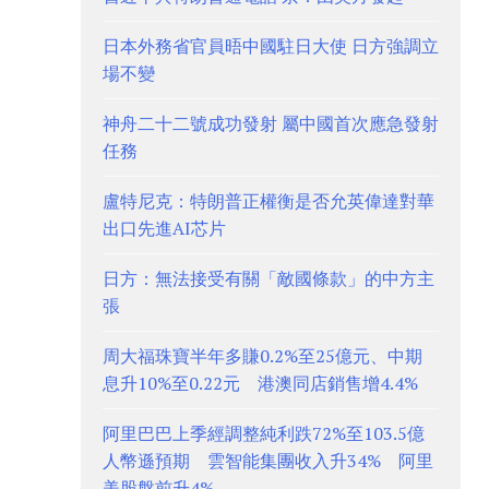
日本外務省官員晤中國駐日大使 日方強調立
場不變
神舟二十二號成功發射 屬中國首次應急發射
任務
盧特尼克：特朗普正權衡是否允英偉達對華
出口先進AI芯片
日方：無法接受有關「敵國條款」的中方主
張
周大福珠寶半年多賺0.2%至25億元、中期
息升10%至0.22元 港澳同店銷售增4.4%
阿里巴巴上季經調整純利跌72%至103.5億
人幣遜預期 雲智能集團收入升34% 阿里
美股盤前升4%