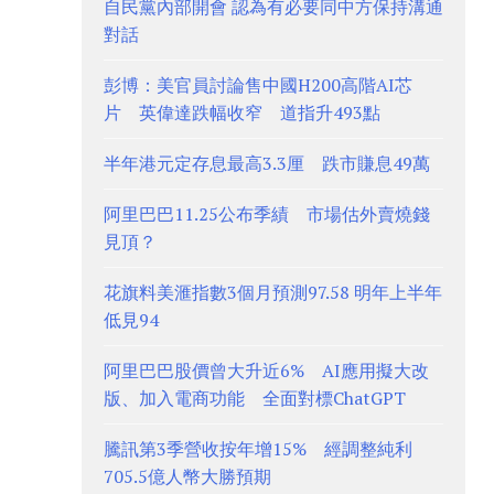
自民黨內部開會 認為有必要同中方保持溝通
對話
彭博：美官員討論售中國H200高階AI芯
片 英偉達跌幅收窄 道指升493點
半年港元定存息最高3.3厘 跌市賺息49萬
阿里巴巴11.25公布季績 市場估外賣燒錢
見頂？
花旗料美滙指數3個月預測97.58 明年上半年
低見94
阿里巴巴股價曾大升近6% AI應用擬大改
版、加入電商功能 全面對標ChatGPT
騰訊第3季營收按年增15% 經調整純利
705.5億人幣大勝預期