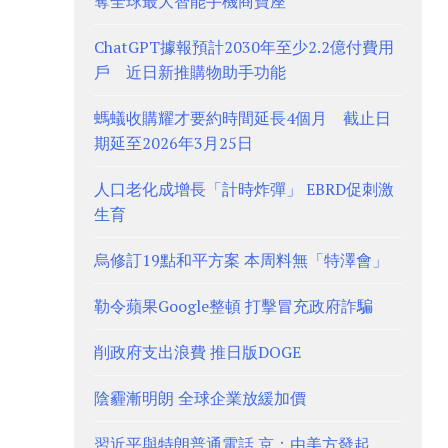
奪全球最大智能手機商寶座
ChatGPT據報預計2030年至少2.2億付費用
戶 近日新推購物助手功能
螞蟻收購耀才要約時間延長4個月 截止日
期延至2026年3月25日
人口老化成增長「計時炸彈」 EBRD促刺激
生育
烏修訂19點和平方案 本周料無「特澤會」
勒令蘋果Google整頓 打擊冒充政府詐騙
削政府支出浪費 推日版DOGE
陰霾漸明朗 全球企業放緩加價
習近平與特朗普通電話 京：由美方發起