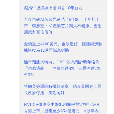
滬指午後持續上揚 刷新10年新高
百度自研AI芯片昆侖芯「M100」明年初上
市 李彥宏：AI產業芯片獨大不健康、應用
層應創百倍價值
金價重上4200美元、金股造好 憧憬經濟數
據恢復為12月再減息鋪路
油市預測大轉向、OPEC改為預計明年略為
「供應過剩」 油價急跌4%、三桶油跌1%
至3%
特朗普簽署臨時撥款法案 結束美國史上最
長政府停擺 美期向好
NVIDIA供應商中際旭創據報選定投行A+H
香港上市、擬集至少234億港元 A股年內