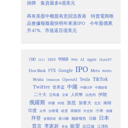
掛牌 集資最多6億美元
再有美股中概股有意回流香港 特賣電商唯
品會據報擬最快明年來港IPO 今年股價累
升47%、市值逼百億美元
9988
700
1810
AI
Apple
1211
9992
ChatGPT
IPO
Google
FTX
Meta
Elon Musk
Netflix
TikTok
Tesla
OpenAI
Nvidia
Omicron
Twitter
中國
世界盃
中國GDP
中國旅客
二十大
伊朗
人民幣
以色列
亞馬遜
京東
俄羅斯
加息
加拿大
南韓
內地
停擺
北京
印度
小米
台灣
台積電
哈里
商務部
外交部
德國
日本
拜登
施政報告
日圓
新10條
放寬防疫
歐盟
普京
李家超
比亞迪
江澤民
李強