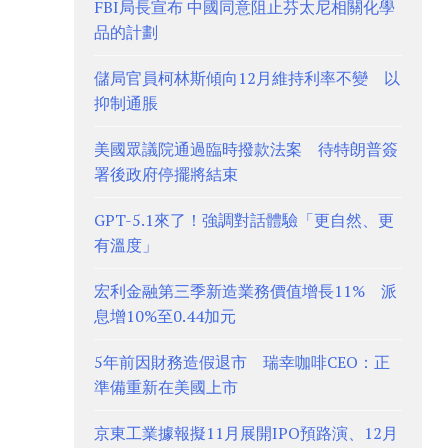
FBI局長宣布 中國同意阻止芬太尼相關化學
品的計劃
儲局官員柯林斯傾向12月維持利率不變 以
抑制通脹
美國眾議院通過臨時撥款法案 待特朗普簽
署後政府停擺將結束
GPT-5.1來了！強調對話體驗「更自然、更
有溫度」
宏利金融第三季新造業務價值增長11% 派
息增10%至0.44加元
5年前因財務造假退市 瑞幸咖啡CEO：正
準備重新在美國上市
京東工業據報擬11月展開IPO預路演、12月