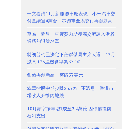
一文看清11月新能源車廠表現 小米汽車交
付量續逾4萬台 零跑車全系交付再創新高
華為「問界」車廠賽力斯獲深交所調入港股
通標的證券名單
特朗普稱已決定下任聯儲局主席人選 12月
減息0.25厘機會率為87.4%
銀價再創新高 突破57美元
翠華控股中期少賺23.7% 不派息 香港市
場收入升惟內地跌
10月赤字按年增1成至2.2萬億 因停擺提前
福利支出