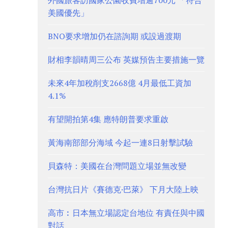
外國旅客訪國家公園收費增逾700元 「符合
美國優先」
BNO要求增加仍在諮詢期 或設過渡期
財相李韻晴周三公布 英媒預告主要措施一覽
未來4年加稅削支2668億 4月最低工資加
4.1%
有望開拍第4集 應特朗普要求重啟
黃海南部部分海域 今起一連8日射擊試驗
貝森特：美國在台灣問題立場並無改變
台灣抗日片《賽德克·巴萊》 下月大陸上映
高市︰日本無立場認定台地位 有責任與中國
對話