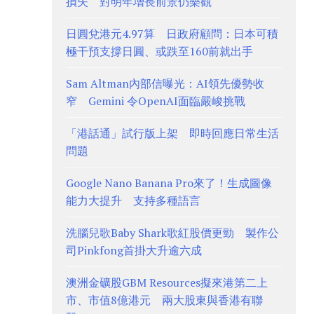
損失 對明年增長前景仍樂觀
日圓兌港元4.97算 日政府顧問：日本可積
極干預支撐日圓、或跌至160前就出手
Sam Altman內部信曝光：AI領先優勢收
窄 Gemini 令OpenAI面臨嚴峻挑戰
「港話通」試行版上架 即時回應日常生活
問題
Google Nano Banana Pro來了！生成圖像
能力大提升 支持多種語言
洗腦兒歌Baby Shark歌紅股價更勁 製作公
司Pinkfong首掛大升逾六成
澳洲金礦股GBM Resources擬來港第二上
市、市值8億港元 兩大股東與香港有聯