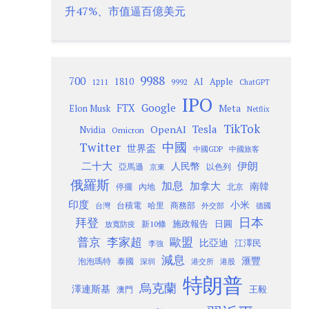
升47%、市值逼百億美元
9988
700
1810
AI
Apple
1211
9992
ChatGPT
IPO
Google
FTX
Meta
Elon Musk
Netflix
TikTok
Tesla
OpenAI
Nvidia
Omicron
Twitter
中國
世界盃
中國GDP
中國旅客
二十大
伊朗
人民幣
以色列
亞馬遜
京東
俄羅斯
加息
加拿大
南韓
內地
停擺
北京
印度
小米
台灣
台積電
哈里
商務部
外交部
德國
日本
拜登
施政報告
日圓
新10條
放寬防疫
歐盟
普京
李家超
比亞迪
江澤民
李強
減息
滙豐
泡泡瑪特
泰國
深圳
港股
港交所
特朗普
烏克蘭
澤連斯基
澳門
王毅