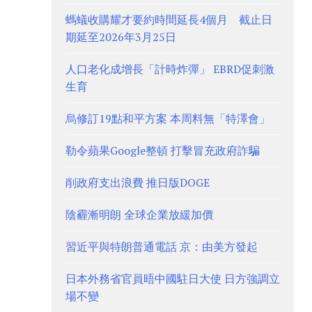
螞蟻收購耀才要約時間延長4個月 截止日
期延至2026年3月25日
人口老化成增長「計時炸彈」 EBRD促刺激
生育
烏修訂19點和平方案 本周料無「特澤會」
勒令蘋果Google整頓 打擊冒充政府詐騙
削政府支出浪費 推日版DOGE
陰霾漸明朗 全球企業放緩加價
習近平與特朗普通電話 京：由美方發起
日本外務省官員晤中國駐日大使 日方強調立
場不變