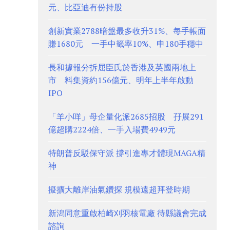
元、比亞迪有份持股
創新實業2788暗盤最多收升31%、每手帳面
賺1680元 一手中籤率10%、申180手穩中
長和據報分拆屈臣氏於香港及英國兩地上
市 料集資約156億元、明年上半年啟動
IPO
「羊小咩」母企量化派2685招股 孖展291
億超購2224倍、一手入場費4949元
特朗普反駁保守派 撐引進專才體現MAGA精
神
擬擴大離岸油氣鑽探 規模遠超拜登時期
新潟同意重啟柏崎刈羽核電廠 待縣議會完成
諮詢