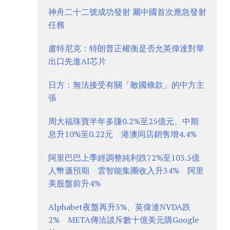
神舟二十二號成功發射 屬中國首次應急發射
任務
盧特尼克：特朗普正權衡是否允英偉達對華
出口先進AI芯片
日方：無法接受有關「敵國條款」的中方主
張
周大福珠寶半年多賺0.2%至25億元、中期
息升10%至0.22元 港澳同店銷售增4.4%
阿里巴巴上季經調整純利跌72%至103.5億
人幣遜預期 雲智能集團收入升34% 阿里
美股盤前升4%
Alphabet夜盤再升3%、英偉達NVDA跌
2% META傳洽談斥數十億美元購Google