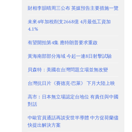
財相李韻晴周三公布 英媒預告主要措施一覽
未來4年加稅削支2668億 4月最低工資加
4.1%
有望開拍第4集 應特朗普要求重啟
黃海南部部分海域 今起一連8日射擊試驗
貝森特：美國在台灣問題立場並無改變
台灣抗日片《賽德克·巴萊》 下月大陸上映
高市︰日本無立場認定台地位 有責任與中國
對話
中歐官員通話再談安世半導體 中方促荷蘭儘
快提出解決方案