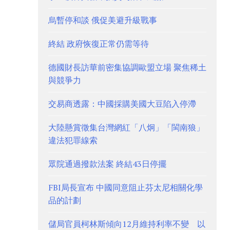
烏暫停和談 俄促美避升級戰事
終結 政府恢復正常仍需等待
德國財長訪華前密集協調歐盟立場 聚焦稀土
與競爭力
交易商透露：中國採購美國大豆陷入停滯
大陸懸賞徵集台灣網紅「八炯」「閩南狼」
違法犯罪線索
眾院通過撥款法案 終結43日停擺
FBI局長宣布 中國同意阻止芬太尼相關化學
品的計劃
儲局官員柯林斯傾向12月維持利率不變 以