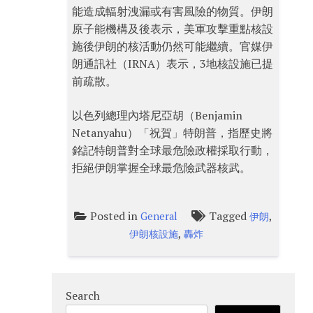
能造成輻射洩漏或有害風險的物質。伊朗
原子能機構及後表示，美軍攻擊重點核設
施後伊朗的核活動仍然可能繼續。官媒伊
朗通訊社（IRNA）表示，3地核設施已提
前疏散。
以色列總理內塔尼亞胡（Benjamin
Netanyahu）「祝賀」特朗普，指歷史將
銘記特朗普對全球最危險政權採取行動，
拒絕伊朗掌握全球最危險武器核武。
Posted in
Tagged
,
General
伊朗
,
伊朗核設施
轟炸
Search