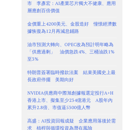
市 李彥宏：AI產業芯片獨大不健康、應用
層應創百倍價值
金價重上4200美元、金股造好 憧憬經濟數
據恢復為12月再減息鋪路
油市預測大轉向、OPEC改為預計明年略為
「供應過剩」 油價急跌4%、三桶油跌1%
至3%
特朗普簽署臨時撥款法案 結束美國史上最
長政府停擺 美期向好
NVIDIA供應商中際旭創據報選定投行A+H
香港上市、擬集至少234億港元 A股年內
累升2.8倍、市值逼5300億人幣
高盛：AI投資回報成疑 企業應用落後於需
求 槓桿與循環投資為潛在風險