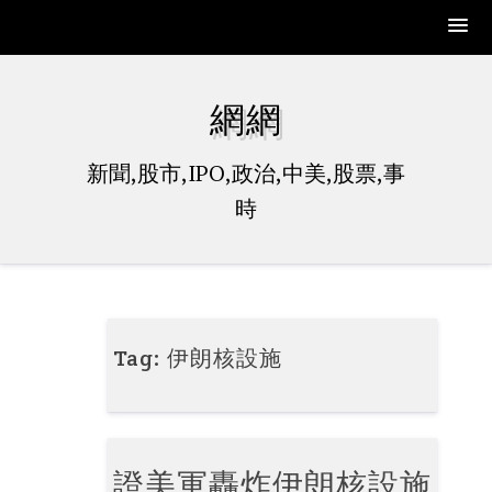
Skip
to
網網
content
新聞,股市,IPO,政治,中美,股票,事
時
Tag:
伊朗核設施
證美軍轟炸伊朗核設施