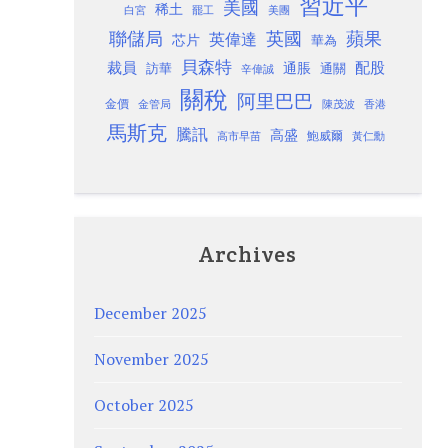
習近平
美國
稀土
白宮
罷工
美團
聯儲局
蘋果
英國
英偉達
芯片
華為
貝森特
裁員
配股
通脹
訪華
通關
辛偉誠
關稅
阿里巴巴
金價
金管局
香港
陳茂波
馬斯克
騰訊
高盛
高市早苗
鮑威爾
黃仁勳
Archives
December 2025
November 2025
October 2025