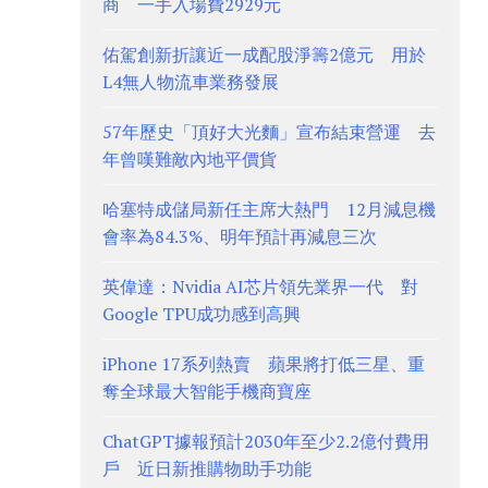
商 一手入場費2929元
佑駕創新折讓近一成配股淨籌2億元 用於
L4無人物流車業務發展
57年歷史「頂好大光麵」宣布結束營運 去
年曾嘆難敵內地平價貨
哈塞特成儲局新任主席大熱門 12月減息機
會率為84.3%、明年預計再減息三次
英偉達：Nvidia AI芯片領先業界一代 對
Google TPU成功感到高興
iPhone 17系列熱賣 蘋果將打低三星、重
奪全球最大智能手機商寶座
ChatGPT據報預計2030年至少2.2億付費用
戶 近日新推購物助手功能