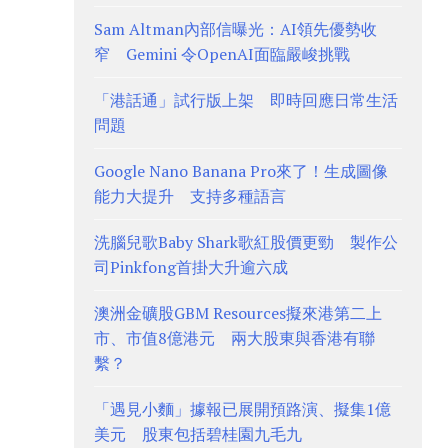
Sam Altman內部信曝光：AI領先優勢收
窄 Gemini 令OpenAI面臨嚴峻挑戰
「港話通」試行版上架 即時回應日常生活
問題
Google Nano Banana Pro來了！生成圖像
能力大提升 支持多種語言
洗腦兒歌Baby Shark歌紅股價更勁 製作公
司Pinkfong首掛大升逾六成
澳洲金礦股GBM Resources擬來港第二上
市、市值8億港元 兩大股東與香港有聯
繫？
「遇見小麵」據報已展開預路演、擬集1億
美元 股東包括碧桂園九毛九