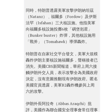
同時，特朗普透露美軍攻擊伊朗納坦茲
（Natanz）﹑福爾多（Fordow）及伊斯
法罕（Isfahan）三大核設施。他指美軍
向福爾多核設施投擲6枚「碉堡剋星」
（Bunker buster）炸彈，其他核設施用
「戰斧」（Tomahawk）導彈轟炸。
特朗普在自家社交平台發文，美軍大規模
轟炸伊朗主要核設施福爾多，聲稱後者已
消失。美國CBS新聞報道，華府上周六接
觸伊朗外交人員，表示攻擊全為美國政府
決定，沒有意圖推翻現有伊朗政府。匿名
美國官員透露，美軍B2轟炸機參與上周
六的攻擊。
伊朗外長阿拉奇（Abbas Araqchi）批
評，美國作為聯合國安全理事會常任理事