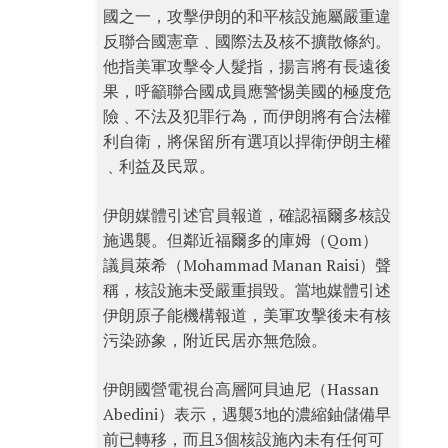
國之一，攻擊伊朗的和平核設施屬嚴重違
反聯合國憲章﹑國際法及核不擴散條約。
他指美軍攻擊令人髮指，揚言將有長遠後
果，呼籲聯合國成員應警惕美國的極度危
險﹑不法及犯罪行為，而伊朗將有合法權
利自衛，將保留所有選項以捍衛伊朗主權
﹑利益及民眾。
伊朗媒體引述官員報道，確認福爾多核設
施遇襲。但鄰近福爾多的庫姆（Qom）
議員萊希（Mohammad Manan Raisi）聲
稱，核設施未受嚴重損毀。當地媒體引述
伊朗原子能機構報道，美軍攻擊後未有核
污染跡象，附近民居亦無危險。
伊朗國營電視台高層阿貝迪尼（Hassan
Abedini）表示，遇襲3地的濃縮鈾儲備早
前已轉移，而且3個核設施內未有任何可