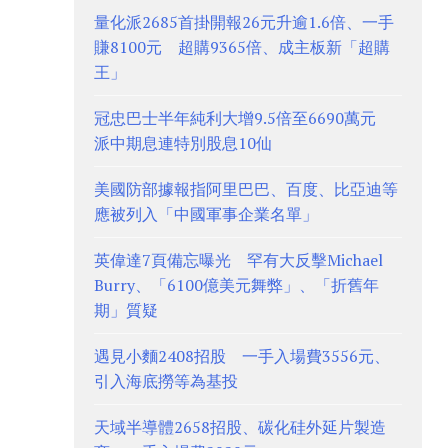
量化派2685首掛開報26元升逾1.6倍、一手
賺8100元 超購9365倍、成主板新「超購
王」
冠忠巴士半年純利大增9.5倍至6690萬元
派中期息連特別股息10仙
美國防部據報指阿里巴巴、百度、比亞迪等
應被列入「中國軍事企業名單」
英偉達7頁備忘曝光 罕有大反擊Michael
Burry、「6100億美元舞弊」、「折舊年
期」質疑
遇見小麵2408招股 一手入場費3556元、
引入海底撈等為基投
天域半導體2658招股、碳化硅外延片製造