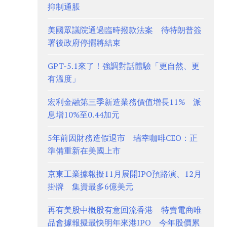
抑制通脹
美國眾議院通過臨時撥款法案 待特朗普簽
署後政府停擺將結束
GPT-5.1來了！強調對話體驗「更自然、更
有溫度」
宏利金融第三季新造業務價值增長11% 派
息增10%至0.44加元
5年前因財務造假退市 瑞幸咖啡CEO：正
準備重新在美國上市
京東工業據報擬11月展開IPO預路演、12月
掛牌 集資最多6億美元
再有美股中概股有意回流香港 特賣電商唯
品會據報擬最快明年來港IPO 今年股價累