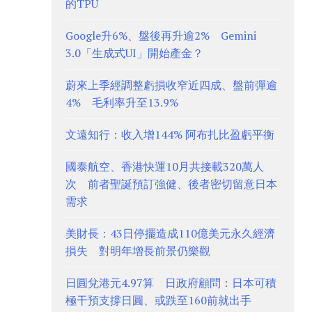
的TPU
Google升6%、盤後再升逾2% Gemini
3.0「生成式UI」開始產金？
蔚來上季經調整虧損收窄近四成、盤前彈逾
4% 毛利率升至13.9%
文遠知行：收入增144% 阿布扎比盈虧平衡
國泰航空、香港快運10月共接載320萬人
次 前者聖誕預訂強健、後者密切留意日本
需求
美財長：43日停擺造成110億美元永久經濟
損失 對明年增長前景仍樂觀
日圓兌港元4.97算 日政府顧問：日本可積
極干預支撐日圓、或跌至160前就出手