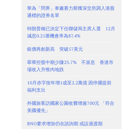
華為「問界」車廠賽力斯獲深交所調入港股
通標的證券名單
特朗普稱已決定下任聯儲局主席人選 12月
減息0.25厘機會率為87.4%
銀價再創新高 突破57美元
翠華控股中期少賺23.7% 不派息 香港市
場收入升惟內地跌
10月赤字按年增1成至2.2萬億 因停擺提前
福利支出
外國旅客訪國家公園收費增逾700元 「符合
美國優先」
BNO要求增加仍在諮詢期 或設過渡期