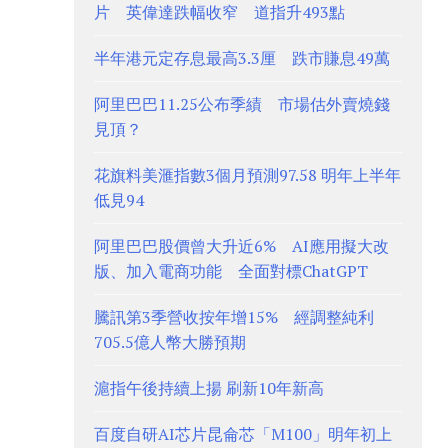
片 英偉達跌幅收窄 道指升493點
半年港元定存息最高3.3厘 跌市賺息49萬
阿里巴巴11.25公布季績 市場估外賣燒錢
見頂？
花旗料美滙指數3個月預測97.58 明年上半年
低見94
阿里巴巴股價曾大升近6% AI應用擬大改
版、加入電商功能 全面對標ChatGPT
騰訊第3季營收按年增15% 經調整純利
705.5億人幣大勝預期
滬指午後持續上揚 刷新10年新高
百度自研AI芯片昆侖芯「M100」明年初上