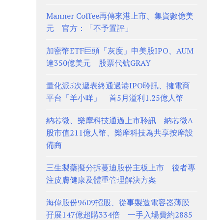
Manner Coffee再傳來港上市、集資數億美
元 官方：「不予置評」
加密幣ETF巨頭「灰度」申美股IPO、AUM
達350億美元 股票代號GRAY
量化派5次遞表終通過港IPO聆訊、擁電商
平台「羊小咩」 首5月溢利1.25億人幣
納芯微、樂摩科技通過上市聆訊 納芯微A
股市值211億人幣、樂摩科技為共享按摩設
備商
三生製藥擬分拆蔓迪股份主板上市 後者專
注皮膚健康及體重管理解決方案
海偉股份9609招股、從事製造電容器薄膜
孖展147億超購334倍 一手入場費約2885