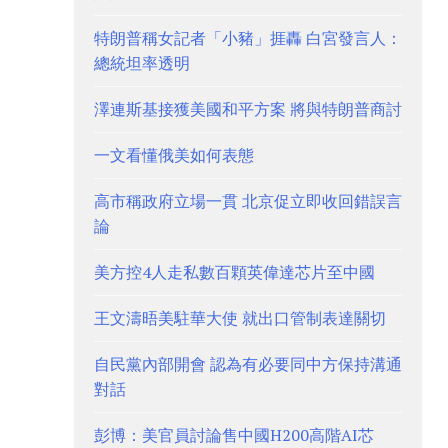
特朗普稱女記者「小豬」捱轟 白宮發言人：
總統坦率透明
澤連斯基接獲美國和平方案 將與特朗普商討
一文看懂俄美如何表態
高市稱政府立場一貫 北京促立即收回錯誤言
論
美方控4人走私數百顆英偉達芯片至中國
王文濤晤美駐華大使 就出口管制表達關切
自民黨內部開會 認為有必要同中方保持溝通
對話
彭博：美官員討論售中國H200高階AI芯