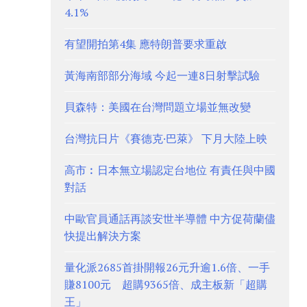
4.1%
有望開拍第4集 應特朗普要求重啟
黃海南部部分海域 今起一連8日射擊試驗
貝森特：美國在台灣問題立場並無改變
台灣抗日片《賽德克·巴萊》 下月大陸上映
高市︰日本無立場認定台地位 有責任與中國
對話
中歐官員通話再談安世半導體 中方促荷蘭儘
快提出解決方案
量化派2685首掛開報26元升逾1.6倍、一手
賺8100元 超購9365倍、成主板新「超購
王」