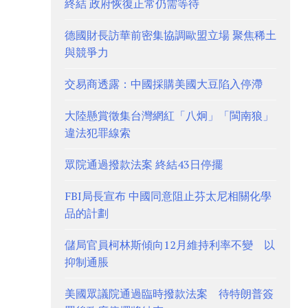
終結 政府恢復正常仍需等待
德國財長訪華前密集協調歐盟立場 聚焦稀土
與競爭力
交易商透露：中國採購美國大豆陷入停滯
大陸懸賞徵集台灣網紅「八炯」「閩南狼」
違法犯罪線索
眾院通過撥款法案 終結43日停擺
FBI局長宣布 中國同意阻止芬太尼相關化學
品的計劃
儲局官員柯林斯傾向12月維持利率不變 以
抑制通脹
美國眾議院通過臨時撥款法案 待特朗普簽