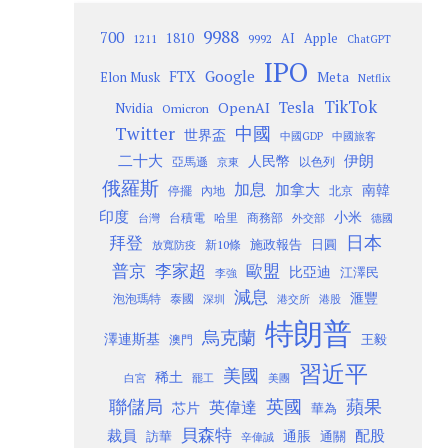
9988
700
1810
AI
Apple
1211
9992
ChatGPT
IPO
Google
FTX
Meta
Elon Musk
Netflix
TikTok
Tesla
OpenAI
Nvidia
Omicron
Twitter
中國
世界盃
中國GDP
中國旅客
二十大
伊朗
人民幣
以色列
亞馬遜
京東
俄羅斯
加息
加拿大
南韓
內地
停擺
北京
印度
小米
台灣
台積電
哈里
商務部
外交部
德國
日本
拜登
施政報告
日圓
新10條
放寬防疫
歐盟
普京
李家超
比亞迪
江澤民
李強
減息
滙豐
泡泡瑪特
泰國
深圳
港股
港交所
特朗普
烏克蘭
澤連斯基
澳門
王毅
習近平
美國
稀土
白宮
罷工
美團
聯儲局
蘋果
英國
英偉達
芯片
華為
貝森特
裁員
配股
通脹
訪華
通關
辛偉誠