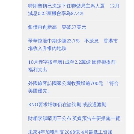
特朗普稱已決定下任聯儲局主席人選 12月
減息0.25厘機會率為87.4%
銀價再創新高 突破57美元
翠華控股中期少賺23.7% 不派息 香港市
場收入升惟內地跌
10月赤字按年增1成至2.2萬億 因停擺提前
福利支出
外國旅客訪國家公園收費增逾700元 「符合
美國優先」
BNO要求增加仍在諮詢期 或設過渡期
財相李韻晴周三公布 英媒預告主要措施一覽
未來4年加稅削支2668億 4月最低工資加