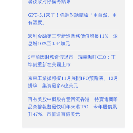
署後政府停擺將結束
GPT-5.1來了！強調對話體驗「更自然、更
有溫度」
宏利金融第三季新造業務價值增長11% 派
息增10%至0.44加元
5年前因財務造假退市 瑞幸咖啡CEO：正
準備重新在美國上市
京東工業據報擬11月展開IPO預路演、12月
掛牌 集資最多6億美元
再有美股中概股有意回流香港 特賣電商唯
品會據報擬最快明年來港IPO 今年股價累
升47%、市值逼百億美元