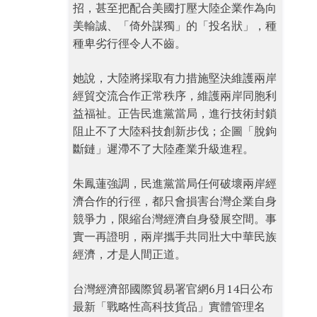
招，甚至把配合美國打壓大陸企業作為向
美輸誠、「倚外謀獨」的「投名狀」，種
種卑劣行徑令人不齒。
她說，大陸將採取有力措施堅決維護兩岸
經貿交流合作正常秩序，維護兩岸同胞利
益福祉。正告民進黨當局，進行技術封鎖
阻止不了大陸科技創新步伐；企圖「脫鉤
斷鏈」遲滯不了大陸產業升級進程。
朱鳳蓮強調，民進黨當局任何破壞兩岸經
濟合作的行徑，都只會損害台灣企業自身
競爭力，限縮台灣經濟自身發展空間。事
實一再證明，兩岸攜手共同壯大中華民族
經濟，才是人間正道。
台灣經濟部國際貿易署官網6月14日公布
最新「戰略性高科技貨品」實體管理名