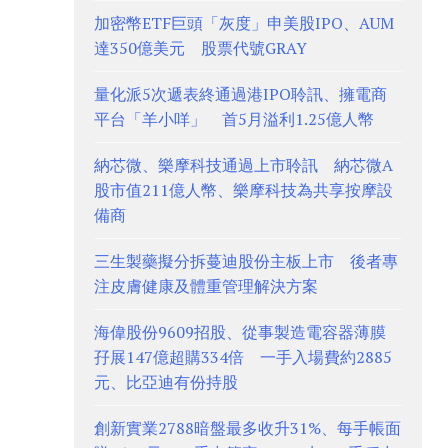
加密幣ETF巨頭「灰度」申美股IPO、AUM
達350億美元 股票代號GRAY
量化派5次遞表終通過港IPO聆訊、擁電商
平台「羊小咩」 首5月溢利1.25億人幣
納芯微、樂摩科技通過上市聆訊 納芯微A
股市值211億人幣、樂摩科技為共享按摩設
備商
三生製藥擬分拆蔓迪股份主板上市 後者專
注皮膚健康及體重管理解決方案
海偉股份9609招股、從事製造電容器薄膜
孖展147億超購334倍 一手入場費約2885
元、比亞迪有份持股
創新實業2788暗盤最多收升31%、每手帳面