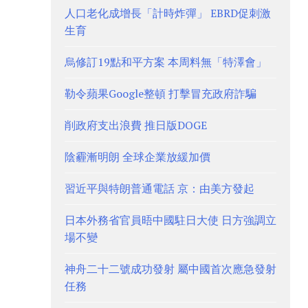
人口老化成增長「計時炸彈」 EBRD促刺激
生育
烏修訂19點和平方案 本周料無「特澤會」
勒令蘋果Google整頓 打擊冒充政府詐騙
削政府支出浪費 推日版DOGE
陰霾漸明朗 全球企業放緩加價
習近平與特朗普通電話 京：由美方發起
日本外務省官員晤中國駐日大使 日方強調立
場不變
神舟二十二號成功發射 屬中國首次應急發射
任務