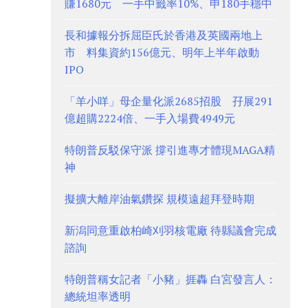
賺1680元 一手中籤率10%、申180手穩中
長和據報分拆屈臣氏於香港及英國兩地上
市 料集資約156億元、明年上半年啟動
IPO
「羊小咩」母企量化派2685招股 孖展291
億超購2224倍、一手入場費4949元
特朗普反駁保守派 撐引進專才體現MAGA精
神
擬擴大離岸油氣鑽探 規模遠超拜登時期
新潟同意重啟柏崎刈羽核電廠 待縣議會完成
諮詢
特朗普稱女記者「小豬」捱轟 白宮發言人：
總統坦率透明