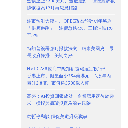
金價重上4200美元、金股造好 憧憬經濟數
據恢復為12月再減息鋪路
油市預測大轉向、OPEC改為預計明年略為
「供應過剩」 油價急跌4%、三桶油跌1%
至3%
特朗普簽署臨時撥款法案 結束美國史上最
長政府停擺 美期向好
NVIDIA供應商中際旭創據報選定投行A+H
香港上市、擬集至少234億港元 A股年內
累升2.8倍、市值逼5300億人幣
高盛：AI投資回報成疑 企業應用落後於需
求 槓桿與循環投資為潛在風險
烏暫停和談 俄促美避升級戰事