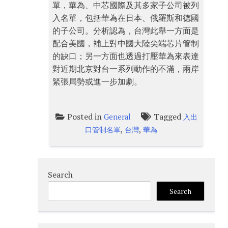
單，華為、中芯國際及其多家子公司被列
入名單，包括華為在日本、俄羅斯和德國
的子公司。分析認為，台灣此舉一方面是
配合美國，補上對中國大陸尖端芯片管制
的缺口；另一方面也透過打壓華為來表達
對近期北京對台一系列動作的不滿，兩岸
緊張局勢或進一步加劇。
Posted in
Tagged
General
入出
,
,
口管制名單
台灣
華為
Search
Search