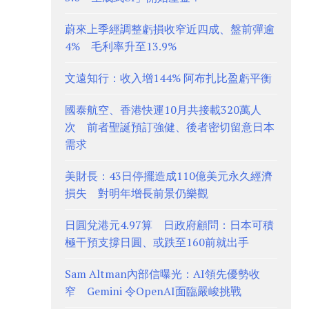
蔚來上季經調整虧損收窄近四成、盤前彈逾
4% 毛利率升至13.9%
文遠知行：收入增144% 阿布扎比盈虧平衡
國泰航空、香港快運10月共接載320萬人
次 前者聖誕預訂強健、後者密切留意日本
需求
美財長：43日停擺造成110億美元永久經濟
損失 對明年增長前景仍樂觀
日圓兌港元4.97算 日政府顧問：日本可積
極干預支撐日圓、或跌至160前就出手
Sam Altman內部信曝光：AI領先優勢收
窄 Gemini 令OpenAI面臨嚴峻挑戰