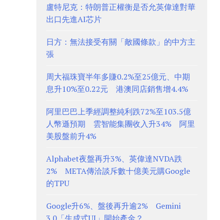
盧特尼克：特朗普正權衡是否允英偉達對華
出口先進AI芯片
日方：無法接受有關「敵國條款」的中方主
張
周大福珠寶半年多賺0.2%至25億元、中期
息升10%至0.22元 港澳同店銷售增4.4%
阿里巴巴上季經調整純利跌72%至103.5億
人幣遜預期 雲智能集團收入升34% 阿里
美股盤前升4%
Alphabet夜盤再升3%、英偉達NVDA跌
2% META傳洽談斥數十億美元購Google
的TPU
Google升6%、盤後再升逾2% Gemini
3.0「生成式UI」開始產金？