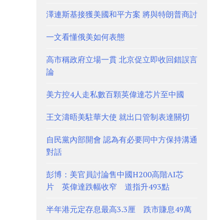
澤連斯基接獲美國和平方案 將與特朗普商討
一文看懂俄美如何表態
高市稱政府立場一貫 北京促立即收回錯誤言
論
美方控4人走私數百顆英偉達芯片至中國
王文濤晤美駐華大使 就出口管制表達關切
自民黨內部開會 認為有必要同中方保持溝通
對話
彭博：美官員討論售中國H200高階AI芯
片 英偉達跌幅收窄 道指升493點
半年港元定存息最高3.3厘 跌市賺息49萬