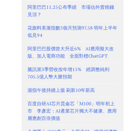
阿里巴巴11.25公布季績 市場估外賣燒錢
見頂？
花旗料美滙指數3個月預測97.58 明年上半年
低見94
阿里巴巴股價曾大升近6% AI應用擬大改
版、加入電商功能 全面對標ChatGPT
騰訊第3季營收按年增15% 經調整純利
705.5億人幣大勝預期
滬指午後持續上揚 刷新10年新高
百度自研AI芯片昆侖芯「M100」明年初上
市 李彥宏：AI產業芯片獨大不健康、應用
層應創百倍價值