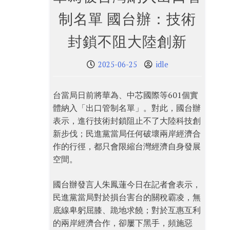
制名單 國台辦：技術
封鎖不阻大陸創新
2025-06-25
idle
台當局日前將華為、中芯國際等601個實
體納入「出口管制名單」。對此，國台辦
表示，進行技術封鎖阻止不了大陸科技創
新步伐；民進黨當局任何破壞兩岸經濟合
作的行徑，都只會限縮台灣經濟自身發展
空間。
國台辦發言人朱鳳蓮今日在記者會表示，
民進黨當局對於損台害台的關稅霸凌，無
底線卑躬屈膝、跪地求饒；對於互惠互利
的兩岸經濟合作，卻屢下黑手，頻施惡