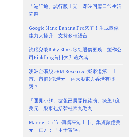
「港話通」試行版上架 即時回應日常生活
問題
Google Nano Banana Pro來了！生成圖像
能力大提升 支持多種語言
洗腦兒歌Baby Shark歌紅股價更勁 製作公
司Pinkfong首掛大升逾六成
澳洲金礦股GBM Resources擬來港第二上
市、市值8億港元 兩大股東與香港有聯
繫？
「遇見小麵」據報已展開預路演、擬集1億
美元 股東包括碧桂園九毛九
Manner Coffee再傳來港上市、集資數億美
元 官方：「不予置評」