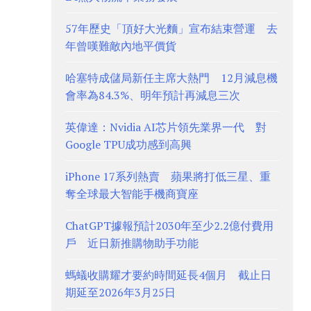
57年歷史「頂好大光麵」宣布結束營運 去
年曾嘆難敵內地平價貨
哈塞特成儲局新任主席大熱門 12月減息機
會率為84.3%、明年預計再減息三次
英偉達：Nvidia AI芯片領先業界一代 對
Google TPU成功感到高興
iPhone 17系列熱賣 蘋果將打低三星、重
奪全球最大智能手機商寶座
ChatGPT據報預計2030年至少2.2億付費用
戶 近日新推購物助手功能
螞蟻收購耀才要約時間延長4個月 截止日
期延至2026年3月25日