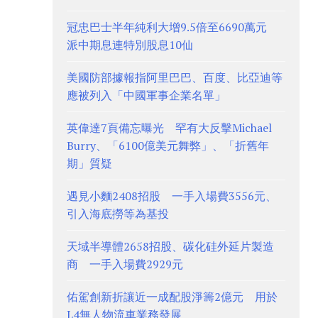
冠忠巴士半年純利大增9.5倍至6690萬元
派中期息連特別股息10仙
美國防部據報指阿里巴巴、百度、比亞迪等
應被列入「中國軍事企業名單」
英偉達7頁備忘曝光 罕有大反擊Michael
Burry、「6100億美元舞弊」、「折舊年
期」質疑
遇見小麵2408招股 一手入場費3556元、
引入海底撈等為基投
天域半導體2658招股、碳化硅外延片製造
商 一手入場費2929元
佑駕創新折讓近一成配股淨籌2億元 用於
L4無人物流車業務發展