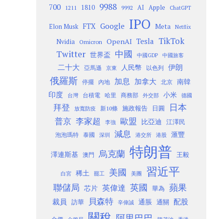
9988
700
1810
AI
Apple
1211
9992
ChatGPT
IPO
Google
FTX
Meta
Elon Musk
Netflix
TikTok
Tesla
OpenAI
Nvidia
Omicron
Twitter
中國
世界盃
中國GDP
中國旅客
二十大
伊朗
人民幣
以色列
亞馬遜
京東
俄羅斯
加息
加拿大
南韓
內地
停擺
北京
印度
小米
台灣
台積電
哈里
商務部
外交部
德國
日本
拜登
施政報告
日圓
新10條
放寬防疫
歐盟
普京
李家超
比亞迪
江澤民
李強
減息
滙豐
泡泡瑪特
泰國
深圳
港股
港交所
特朗普
烏克蘭
澤連斯基
澳門
王毅
習近平
美國
稀土
白宮
罷工
美團
聯儲局
蘋果
英國
英偉達
芯片
華為
貝森特
裁員
配股
通脹
訪華
通關
辛偉誠
關稅
阿里巴巴