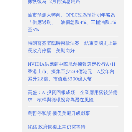
據恢復為12月再減息鋪路
油市預測大轉向、OPEC改為預計明年略為
「供應過剩」 油價急跌4%、三桶油跌1%
至3%
特朗普簽署臨時撥款法案 結束美國史上最
長政府停擺 美期向好
NVIDIA供應商中際旭創據報選定投行A+H
香港上市、擬集至少234億港元 A股年內
累升2.8倍、市值逼5300億人幣
高盛：AI投資回報成疑 企業應用落後於需
求 槓桿與循環投資為潛在風險
烏暫停和談 俄促美避升級戰事
終結 政府恢復正常仍需等待