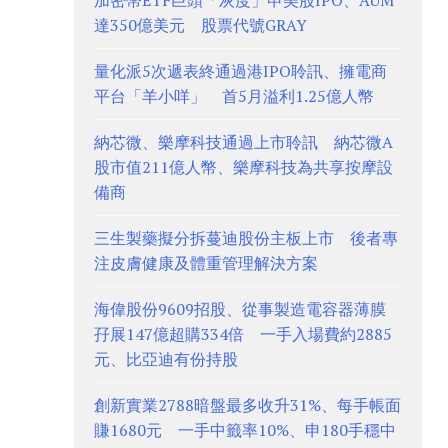
加密幣ETF巨頭「灰度」申美股IPO、AUM
達350億美元 股票代號GRAY
量化派5次遞表終通過港IPO聆訊、擁電商
平台「羊小咩」 首5月溢利1.25億人幣
納芯微、樂摩科技通過上市聆訊 納芯微A
股市值211億人幣、樂摩科技為共享按摩設
備商
三生製藥擬分拆蔓迪股份主板上市 後者專
注皮膚健康及體重管理解決方案
海偉股份9609招股、從事製造電容器薄膜
孖展147億超購334倍 一手入場費約2885
元、比亞迪有份持股
創新實業2788暗盤最多收升31%、每手帳面
賺1680元 一手中籤率10%、申180手穩中