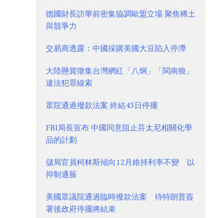
德國財長訪華前密集協調歐盟立場 聚焦稀土
與競爭力
交易商透露：中國採購美國大豆陷入停滯
大陸懸賞徵集台灣網紅「八炯」「閩南狼」
違法犯罪線索
眾院通過撥款法案 終結43日停擺
FBI局長宣布 中國同意阻止芬太尼相關化學
品的計劃
儲局官員柯林斯傾向12月維持利率不變 以
抑制通脹
美國眾議院通過臨時撥款法案 待特朗普簽
署後政府停擺將結束