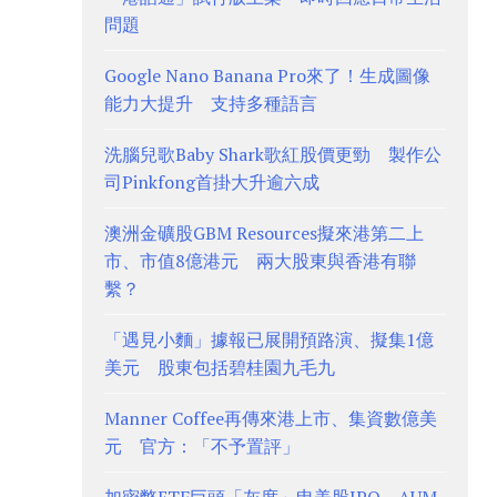
問題
Google Nano Banana Pro來了！生成圖像
能力大提升 支持多種語言
洗腦兒歌Baby Shark歌紅股價更勁 製作公
司Pinkfong首掛大升逾六成
澳洲金礦股GBM Resources擬來港第二上
市、市值8億港元 兩大股東與香港有聯
繫？
「遇見小麵」據報已展開預路演、擬集1億
美元 股東包括碧桂園九毛九
Manner Coffee再傳來港上市、集資數億美
元 官方：「不予置評」