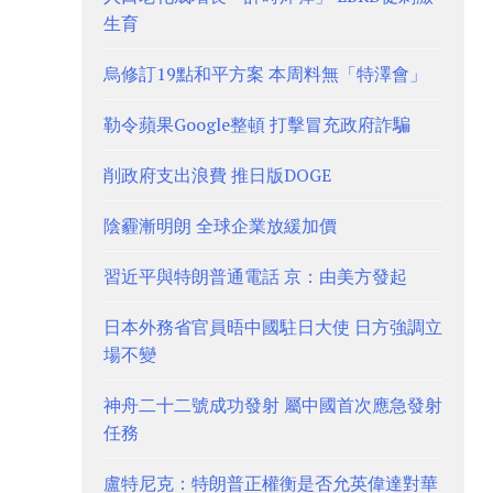
生育
烏修訂19點和平方案 本周料無「特澤會」
勒令蘋果Google整頓 打擊冒充政府詐騙
削政府支出浪費 推日版DOGE
陰霾漸明朗 全球企業放緩加價
習近平與特朗普通電話 京：由美方發起
日本外務省官員晤中國駐日大使 日方強調立
場不變
神舟二十二號成功發射 屬中國首次應急發射
任務
盧特尼克：特朗普正權衡是否允英偉達對華