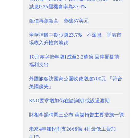
減息0.25厘機會率為87.4%
銀價再創新高 突破57美元
翠華控股中期少賺23.7% 不派息 香港市
場收入升惟內地跌
10月赤字按年增1成至2.2萬億 因停擺提前
福利支出
外國旅客訪國家公園收費增逾700元 「符合
美國優先」
BNO要求增加仍在諮詢期 或設過渡期
財相李韻晴周三公布 英媒預告主要措施一覽
未來4年加稅削支2668億 4月最低工資加
4.1%