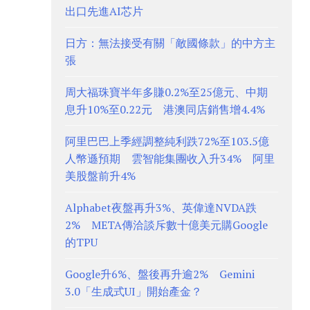
出口先進AI芯片
日方：無法接受有關「敵國條款」的中方主
張
周大福珠寶半年多賺0.2%至25億元、中期
息升10%至0.22元 港澳同店銷售增4.4%
阿里巴巴上季經調整純利跌72%至103.5億
人幣遜預期 雲智能集團收入升34% 阿里
美股盤前升4%
Alphabet夜盤再升3%、英偉達NVDA跌
2% META傳洽談斥數十億美元購Google
的TPU
Google升6%、盤後再升逾2% Gemini
3.0「生成式UI」開始產金？