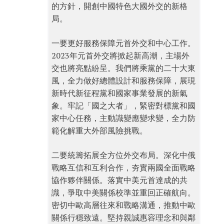
的方針，開創中國特色大國外交的新格
局。
一要更好服務保障元首外交和中心工作。
2023年元首外交將掀起新高潮，主場外
交也將亮點紛呈。我們將乘黨的二十大東
風，全力做好總體設計和服務保障，展現
新時代新征程黨和國家事業發展的新氣
象。牢記「國之大者」，緊密對標黨和國
家中心任務，主動識變應變求變，全力防
範化解重大外部風險挑戰。
二要統籌拓展全方位外交布局。深化中俄
戰略互信和互利合作，夯實兩國全面戰略
協作夥伴關係。落實中美元首達成的共
識，爭取中美關係校準並重回正確航向。
密切中歐高層往來和戰略溝通，推動中歐
關係行穩致遠。堅持親誠惠容理念和與鄰