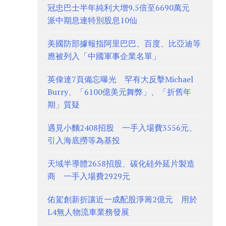
冠忠巴士半年純利大增9.5倍至6690萬元
派中期息連特別股息10仙
美國防部據報指阿里巴巴、百度、比亞迪等
應被列入「中國軍事企業名單」
英偉達7頁備忘曝光 罕有大反擊Michael
Burry、「6100億美元舞弊」、「折舊年
期」質疑
遇見小麵2408招股 一手入場費3556元、
引入海底撈等為基投
天域半導體2658招股、碳化硅外延片製造
商 一手入場費2929元
佑駕創新折讓近一成配股淨籌2億元 用於
L4無人物流車業務發展