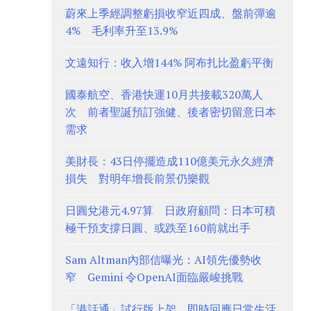
蔚來上季經調整虧損收窄近四成、盤前彈逾
4% 毛利率升至13.9%
文遠知行：收入增144% 阿布扎比盈虧平衡
國泰航空、香港快運10月共接載320萬人
次 前者聖誕預訂強健、後者密切留意日本
需求
美財長：43日停擺造成110億美元永久經濟
損失 對明年增長前景仍樂觀
日圓兌港元4.97算 日政府顧問：日本可積
極干預支撐日圓、或跌至160前就出手
Sam Altman內部信曝光：AI領先優勢收
窄 Gemini 令OpenAI面臨嚴峻挑戰
「港話通」試行版上架 即時回應日常生活