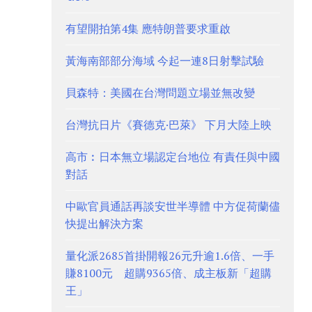
有望開拍第4集 應特朗普要求重啟
黃海南部部分海域 今起一連8日射擊試驗
貝森特：美國在台灣問題立場並無改變
台灣抗日片《賽德克·巴萊》 下月大陸上映
高市︰日本無立場認定台地位 有責任與中國
對話
中歐官員通話再談安世半導體 中方促荷蘭儘
快提出解決方案
量化派2685首掛開報26元升逾1.6倍、一手
賺8100元 超購9365倍、成主板新「超購
王」