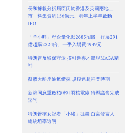
長和據報分拆屈臣氏於香港及英國兩地上
市 料集資約156億元、明年上半年啟動
IPO
「羊小咩」母企量化派2685招股 孖展291
億超購2224倍、一手入場費4949元
特朗普反駁保守派 撐引進專才體現MAGA精
神
擬擴大離岸油氣鑽探 規模遠超拜登時期
新潟同意重啟柏崎刈羽核電廠 待縣議會完成
諮詢
特朗普稱女記者「小豬」捱轟 白宮發言人：
總統坦率透明