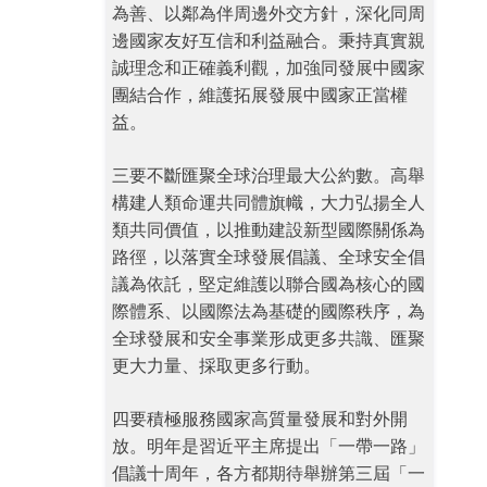
為善、以鄰為伴周邊外交方針，深化同周
邊國家友好互信和利益融合。秉持真實親
誠理念和正確義利觀，加強同發展中國家
團結合作，維護拓展發展中國家正當權
益。
三要不斷匯聚全球治理最大公約數。高舉
構建人類命運共同體旗幟，大力弘揚全人
類共同價值，以推動建設新型國際關係為
路徑，以落實全球發展倡議、全球安全倡
議為依託，堅定維護以聯合國為核心的國
際體系、以國際法為基礎的國際秩序，為
全球發展和安全事業形成更多共識、匯聚
更大力量、採取更多行動。
四要積極服務國家高質量發展和對外開
放。明年是習近平主席提出「一帶一路」
倡議十周年，各方都期待舉辦第三屆「一