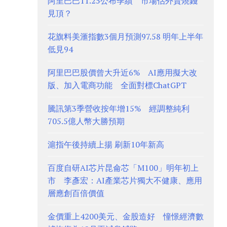
阿里巴巴11.25公布季績 市場估外賣燒錢
見頂？
花旗料美滙指數3個月預測97.58 明年上半年
低見94
阿里巴巴股價曾大升近6% AI應用擬大改
版、加入電商功能 全面對標ChatGPT
騰訊第3季營收按年增15% 經調整純利
705.5億人幣大勝預期
滬指午後持續上揚 刷新10年新高
百度自研AI芯片昆侖芯「M100」明年初上
市 李彥宏：AI產業芯片獨大不健康、應用
層應創百倍價值
金價重上4200美元、金股造好 憧憬經濟數