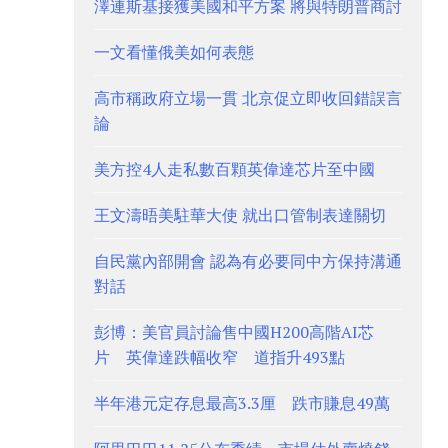
澤連斯基接獲美國和平方案 將與特朗普商討
一文看懂俄美如何表態
高市稱政府立場一貫 北京促立即收回錯誤言
論
美方控4人走私數百顆英偉達芯片至中國
王文濤晤美駐華大使 就出口管制表達關切
自民黨內部開會 認為有必要同中方保持溝通
對話
彭博：美官員討論售中國H200高階AI芯
片 英偉達跌幅收窄 道指升493點
半年港元定存息最高3.3厘 跌市賺息49萬