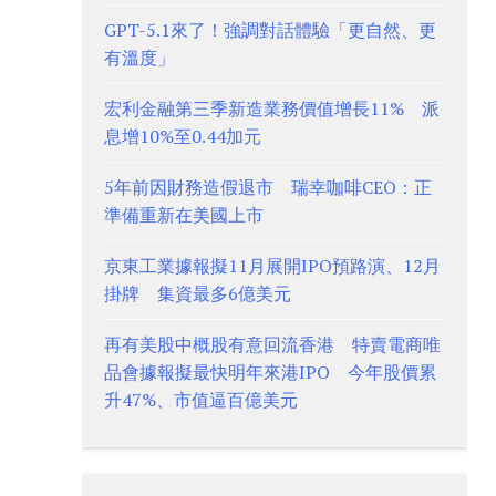
GPT-5.1來了！強調對話體驗「更自然、更
有溫度」
宏利金融第三季新造業務價值增長11% 派
息增10%至0.44加元
5年前因財務造假退市 瑞幸咖啡CEO：正
準備重新在美國上市
京東工業據報擬11月展開IPO預路演、12月
掛牌 集資最多6億美元
再有美股中概股有意回流香港 特賣電商唯
品會據報擬最快明年來港IPO 今年股價累
升47%、市值逼百億美元