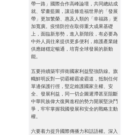
帶一路」國際合作高峰論壇，共同總結成
就、擘畫藍圖，讓這條造福世界的「發展
帶」更加繁榮、惠及人類的「幸福路」更
加寬廣。疫情防控在取得重大成果基礎
上，面臨新形勢，進入新階段，有必要為
中外人員往來提供更多便利，維護產業鏈
供應鏈穩定暢通，培育全球發展的新動
能。
五要持續築牢捍衛國家利益堅強防線。旗
幟鮮明反對一切霸權霸凌霸道，抵制任何
單邊保護行徑，堅定維護國家主權、安
全、發展利益，同一切企圖遲滯甚至阻斷
中華民族偉大復興進程的勢力開展堅決鬥
爭，牢牢掌握我國發展和安全的戰略主動
權。
六要着力提升國際傳播力和話語權。深入