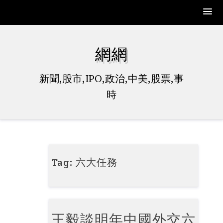
Skip
to
網網
content
新聞,股市,IPO,政治,中美,股票,事
時
Tag:
六大任務
王毅談明年中國外交六