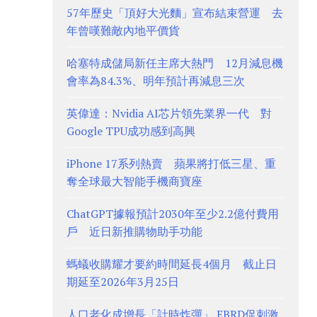
57年歷史「頂好大光麵」宣布結束營運 去
年曾嘆難敵內地平價貨
哈塞特成儲局新任主席大熱門 12月減息機
會率為84.3%、明年預計再減息三次
英偉達：Nvidia AI芯片領先業界一代 對
Google TPU成功感到高興
iPhone 17系列熱賣 蘋果將打低三星、重
奪全球最大智能手機商寶座
ChatGPT據報預計2030年至少2.2億付費用
戶 近日新推購物助手功能
螞蟻收購耀才要約時間延長4個月 截止日
期延至2026年3月25日
人口老化成增長「計時炸彈」 EBRD促刺激