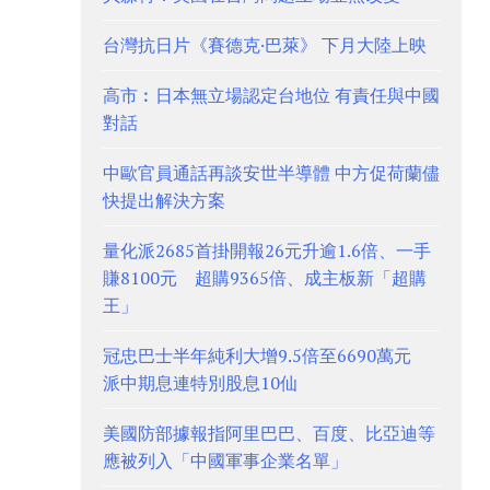
台灣抗日片《賽德克·巴萊》 下月大陸上映
高市︰日本無立場認定台地位 有責任與中國
對話
中歐官員通話再談安世半導體 中方促荷蘭儘
快提出解決方案
量化派2685首掛開報26元升逾1.6倍、一手
賺8100元 超購9365倍、成主板新「超購
王」
冠忠巴士半年純利大增9.5倍至6690萬元
派中期息連特別股息10仙
美國防部據報指阿里巴巴、百度、比亞迪等
應被列入「中國軍事企業名單」