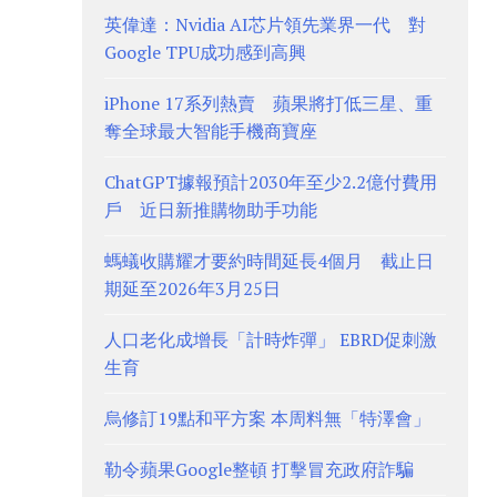
英偉達：Nvidia AI芯片領先業界一代 對
Google TPU成功感到高興
iPhone 17系列熱賣 蘋果將打低三星、重
奪全球最大智能手機商寶座
ChatGPT據報預計2030年至少2.2億付費用
戶 近日新推購物助手功能
螞蟻收購耀才要約時間延長4個月 截止日
期延至2026年3月25日
人口老化成增長「計時炸彈」 EBRD促刺激
生育
烏修訂19點和平方案 本周料無「特澤會」
勒令蘋果Google整頓 打擊冒充政府詐騙