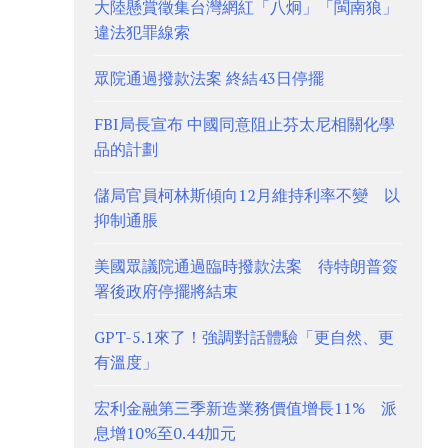
大陸懸賞徵集台灣網紅「八炯」「閩南狼」
違法犯罪線索
眾院通過撥款法案 終結43日停擺
FBI局長宣布 中國同意阻止芬太尼相關化學
品的計劃
儲局官員柯林斯傾向12月維持利率不變 以
抑制通脹
美國眾議院通過臨時撥款法案 待特朗普簽
署後政府停擺將結束
GPT-5.1來了！強調對話體驗「更自然、更
有溫度」
宏利金融第三季新造業務價值增長11% 派
息增10%至0.44加元