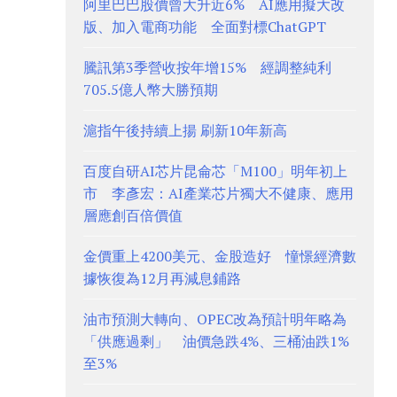
阿里巴巴股價曾大升近6% AI應用擬大改
版、加入電商功能 全面對標ChatGPT
騰訊第3季營收按年增15% 經調整純利
705.5億人幣大勝預期
滬指午後持續上揚 刷新10年新高
百度自研AI芯片昆侖芯「M100」明年初上
市 李彥宏：AI產業芯片獨大不健康、應用
層應創百倍價值
金價重上4200美元、金股造好 憧憬經濟數
據恢復為12月再減息鋪路
油市預測大轉向、OPEC改為預計明年略為
「供應過剩」 油價急跌4%、三桶油跌1%
至3%