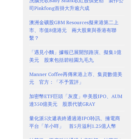
洗腦兒歌Baby Shark歌紅股價更勁 製作公
司Pinkfong首掛大升逾六成
澳洲金礦股GBM Resources擬來港第二上
市、市值8億港元 兩大股東與香港有聯
繫？
「遇見小麵」據報已展開預路演、擬集1億
美元 股東包括碧桂園九毛九
Manner Coffee再傳來港上市、集資數億美
元 官方：「不予置評」
加密幣ETF巨頭「灰度」申美股IPO、AUM
達350億美元 股票代號GRAY
量化派5次遞表終通過港IPO聆訊、擁電商
平台「羊小咩」 首5月溢利1.25億人幣