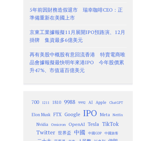
5年前因財務造假退市 瑞幸咖啡CEO：正
準備重新在美國上市
京東工業據報擬11月展開IPO預路演、12月
掛牌 集資最多6億美元
再有美股中概股有意回流香港 特賣電商唯
品會據報擬最快明年來港IPO 今年股價累
升47%、市值逼百億美元
9988
700
1810
AI
Apple
1211
9992
ChatGPT
IPO
Google
FTX
Meta
Elon Musk
Netflix
TikTok
Tesla
OpenAI
Nvidia
Omicron
Twitter
中國
世界盃
中國GDP
中國旅客
二十大
伊朗
人民幣