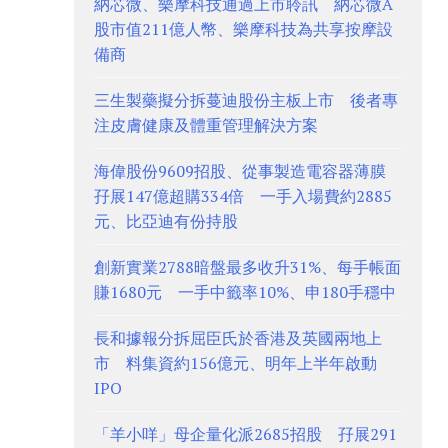
納芯微、樂摩科技通過上市聆訊 納芯微A
股市值211億人幣、樂摩科技為共享按摩設
備商
三生製藥擬分拆蔓迪股份主板上市 後者專
注皮膚健康及體重管理解決方案
海偉股份9609招股、從事製造電容器薄膜
孖展147億超購334倍 一手入場費約2885
元、比亞迪有份持股
創新實業2788暗盤最多收升31%、每手帳面
賺1680元 一手中籤率10%、申180手穩中
長和據報分拆屈臣氏於香港及英國兩地上
市 料集資約156億元、明年上半年啟動
IPO
「羊小咩」母企量化派2685招股 孖展291