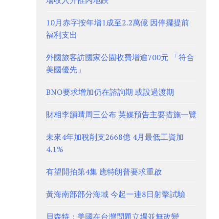
場收入升惟內地跌
10月赤字按年增1成至2.2萬億 因停擺提前
福利支出
外國旅客訪國家公園收費增逾700元 「符合
美國優先」
BNO要求增加仍在諮詢期 或設過渡期
財相李韻晴周三公布 英媒預告主要措施一覽
未來4年加稅削支2668億 4月最低工資加
4.1%
有望開拍第4集 應特朗普要求重啟
黃海南部部分海域 今起一連8日射擊試驗
貝森特：美國在台灣問題立場並無改變