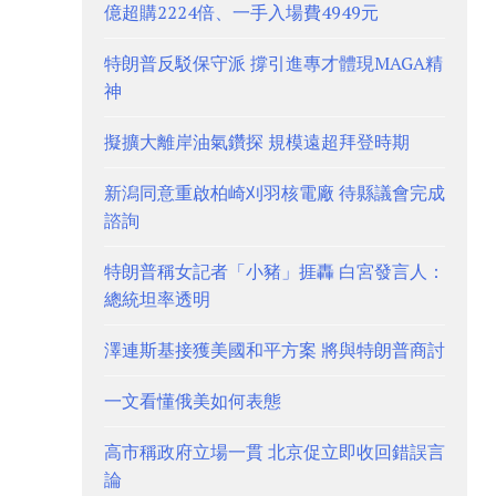
億超購2224倍、一手入場費4949元
特朗普反駁保守派 撐引進專才體現MAGA精
神
擬擴大離岸油氣鑽探 規模遠超拜登時期
新潟同意重啟柏崎刈羽核電廠 待縣議會完成
諮詢
特朗普稱女記者「小豬」捱轟 白宮發言人：
總統坦率透明
澤連斯基接獲美國和平方案 將與特朗普商討
一文看懂俄美如何表態
高市稱政府立場一貫 北京促立即收回錯誤言
論