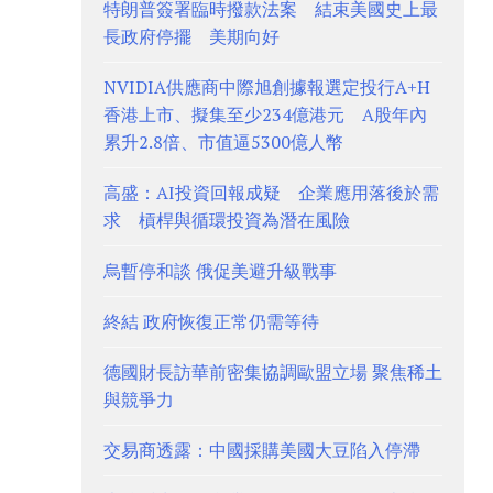
特朗普簽署臨時撥款法案 結束美國史上最
長政府停擺 美期向好
NVIDIA供應商中際旭創據報選定投行A+H
香港上市、擬集至少234億港元 A股年內
累升2.8倍、市值逼5300億人幣
高盛：AI投資回報成疑 企業應用落後於需
求 槓桿與循環投資為潛在風險
烏暫停和談 俄促美避升級戰事
終結 政府恢復正常仍需等待
德國財長訪華前密集協調歐盟立場 聚焦稀土
與競爭力
交易商透露：中國採購美國大豆陷入停滯