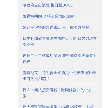
削政府支出浪費 推日版DOGE
陰霾漸明朗 全球企業放緩加價
習近平與特朗普通電話 京：由美方發起
日本外務省官員晤中國駐日大使 日方強調立
場不變
神舟二十二號成功發射 屬中國首次應急發射
任務
盧特尼克：特朗普正權衡是否允英偉達對華
出口先進AI芯片
日方：無法接受有關「敵國條款」的中方主
張
周大福珠寶半年多賺0.2%至25億元、中期