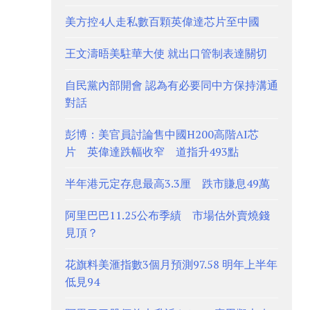
美方控4人走私數百顆英偉達芯片至中國
王文濤晤美駐華大使 就出口管制表達關切
自民黨內部開會 認為有必要同中方保持溝通
對話
彭博：美官員討論售中國H200高階AI芯
片 英偉達跌幅收窄 道指升493點
半年港元定存息最高3.3厘 跌市賺息49萬
阿里巴巴11.25公布季績 市場估外賣燒錢
見頂？
花旗料美滙指數3個月預測97.58 明年上半年
低見94