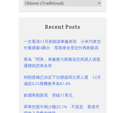
Recent Posts
一文看清11月新能源車廠表現 小米汽車交
付量續逾4萬台 零跑車全系交付再創新高
華為「問界」車廠賽力斯獲深交所調入港股
通標的證券名單
特朗普稱已決定下任聯儲局主席人選 12月
減息0.25厘機會率為87.4%
銀價再創新高 突破57美元
翠華控股中期少賺23.7% 不派息 香港市