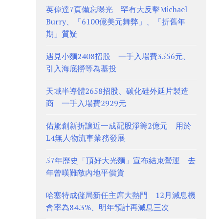
英偉達7頁備忘曝光 罕有大反擊Michael
Burry、「6100億美元舞弊」、「折舊年
期」質疑
遇見小麵2408招股 一手入場費3556元、
引入海底撈等為基投
天域半導體2658招股、碳化硅外延片製造
商 一手入場費2929元
佑駕創新折讓近一成配股淨籌2億元 用於
L4無人物流車業務發展
57年歷史「頂好大光麵」宣布結束營運 去
年曾嘆難敵內地平價貨
哈塞特成儲局新任主席大熱門 12月減息機
會率為84.3%、明年預計再減息三次