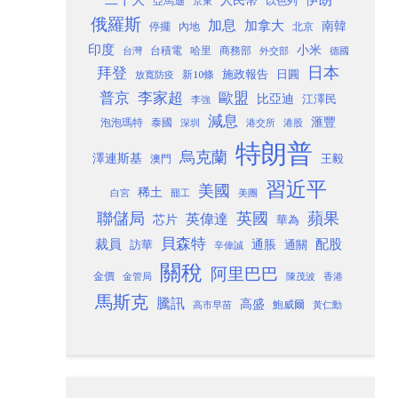
以色列
亞馬遜
京東
俄羅斯
加息
加拿大
南韓
內地
停擺
北京
印度
小米
台灣
台積電
哈里
商務部
外交部
德國
日本
拜登
施政報告
日圓
新10條
放寬防疫
歐盟
普京
李家超
比亞迪
江澤民
李強
減息
滙豐
泡泡瑪特
泰國
深圳
港股
港交所
特朗普
烏克蘭
澤連斯基
澳門
王毅
習近平
美國
稀土
白宮
罷工
美團
聯儲局
蘋果
英國
英偉達
芯片
華為
貝森特
裁員
配股
通脹
訪華
通關
辛偉誠
關稅
阿里巴巴
金價
金管局
香港
陳茂波
馬斯克
騰訊
高盛
高市早苗
鮑威爾
黃仁勳