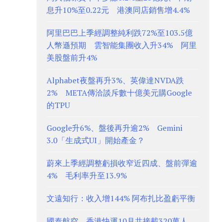
息升10%至0.22元 港澳同店銷售增4.4%
阿里巴巴上季經調整純利跌72%至103.5億
人幣遜預期 雲智能集團收入升34% 阿里
美股盤前升4%
Alphabet夜盤再升3%、英偉達NVDA跌
2% META傳洽談斥數十億美元購Google
的TPU
Google升6%、盤後再升逾2% Gemini
3.0「生成式UI」開始產金？
蔚來上季經調整虧損收窄近四成、盤前彈逾
4% 毛利率升至13.9%
文遠知行：收入增144% 阿布扎比盈虧平衡
國泰航空、香港快運10月共接載320萬人