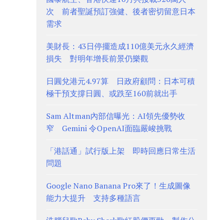
次 前者聖誕預訂強健、後者密切留意日本
需求
美財長：43日停擺造成110億美元永久經濟
損失 對明年增長前景仍樂觀
日圓兌港元4.97算 日政府顧問：日本可積
極干預支撐日圓、或跌至160前就出手
Sam Altman內部信曝光：AI領先優勢收
窄 Gemini 令OpenAI面臨嚴峻挑戰
「港話通」試行版上架 即時回應日常生活
問題
Google Nano Banana Pro來了！生成圖像
能力大提升 支持多種語言