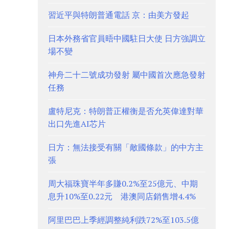
習近平與特朗普通電話 京：由美方發起
日本外務省官員晤中國駐日大使 日方強調立
場不變
神舟二十二號成功發射 屬中國首次應急發射
任務
盧特尼克：特朗普正權衡是否允英偉達對華
出口先進AI芯片
日方：無法接受有關「敵國條款」的中方主
張
周大福珠寶半年多賺0.2%至25億元、中期
息升10%至0.22元 港澳同店銷售增4.4%
阿里巴巴上季經調整純利跌72%至103.5億