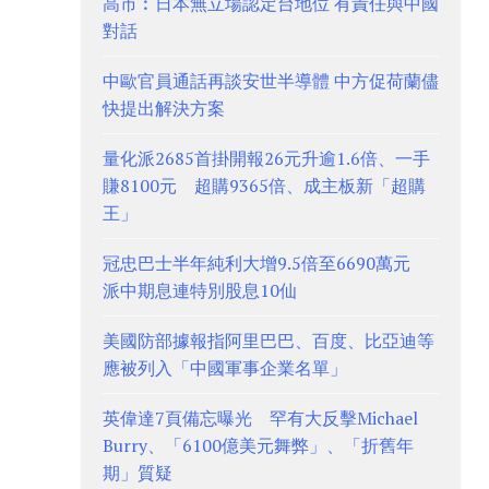
高市︰日本無立場認定台地位 有責任與中國
對話
中歐官員通話再談安世半導體 中方促荷蘭儘
快提出解決方案
量化派2685首掛開報26元升逾1.6倍、一手
賺8100元 超購9365倍、成主板新「超購
王」
冠忠巴士半年純利大增9.5倍至6690萬元
派中期息連特別股息10仙
美國防部據報指阿里巴巴、百度、比亞迪等
應被列入「中國軍事企業名單」
英偉達7頁備忘曝光 罕有大反擊Michael
Burry、「6100億美元舞弊」、「折舊年
期」質疑