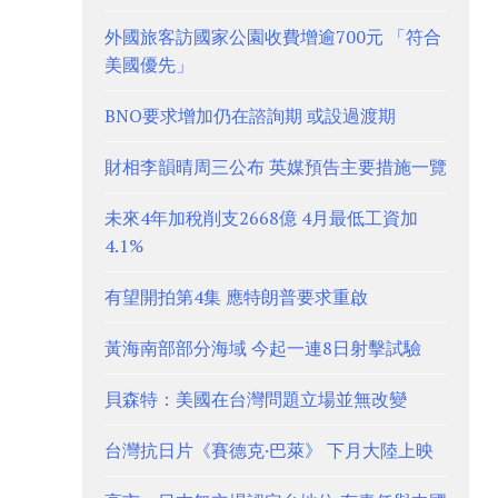
外國旅客訪國家公園收費增逾700元 「符合
美國優先」
BNO要求增加仍在諮詢期 或設過渡期
財相李韻晴周三公布 英媒預告主要措施一覽
未來4年加稅削支2668億 4月最低工資加
4.1%
有望開拍第4集 應特朗普要求重啟
黃海南部部分海域 今起一連8日射擊試驗
貝森特：美國在台灣問題立場並無改變
台灣抗日片《賽德克·巴萊》 下月大陸上映