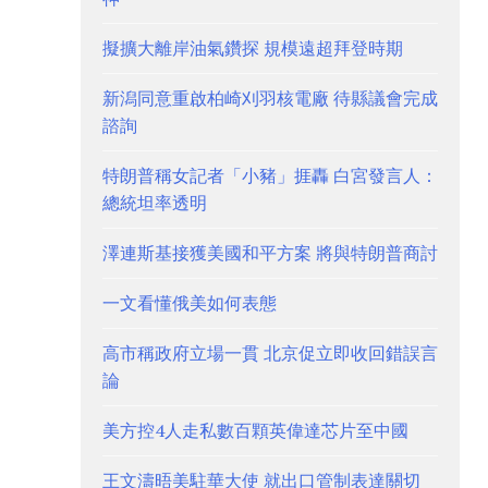
擬擴大離岸油氣鑽探 規模遠超拜登時期
新潟同意重啟柏崎刈羽核電廠 待縣議會完成
諮詢
特朗普稱女記者「小豬」捱轟 白宮發言人：
總統坦率透明
澤連斯基接獲美國和平方案 將與特朗普商討
一文看懂俄美如何表態
高市稱政府立場一貫 北京促立即收回錯誤言
論
美方控4人走私數百顆英偉達芯片至中國
王文濤晤美駐華大使 就出口管制表達關切