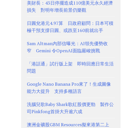
美財長：43日停擺造成110億美元永久經濟
損失 對明年增長前景仍樂觀
日圓兌港元4.97算 日政府顧問：日本可積
極干預支撐日圓、或跌至160前就出手
Sam Altman內部信曝光：AI領先優勢收
窄 Gemini 令OpenAI面臨嚴峻挑戰
「港話通」試行版上架 即時回應日常生活
問題
Google Nano Banana Pro來了！生成圖像
能力大提升 支持多種語言
洗腦兒歌Baby Shark歌紅股價更勁 製作公
司Pinkfong首掛大升逾六成
澳洲金礦股GBM Resources擬來港第二上