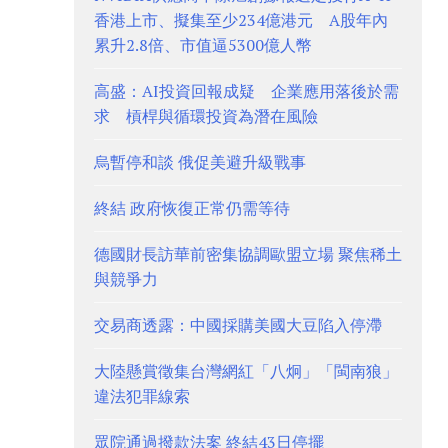
香港上市、擬集至少234億港元 A股年內
累升2.8倍、市值逼5300億人幣
高盛：AI投資回報成疑 企業應用落後於需
求 槓桿與循環投資為潛在風險
烏暫停和談 俄促美避升級戰事
終結 政府恢復正常仍需等待
德國財長訪華前密集協調歐盟立場 聚焦稀土
與競爭力
交易商透露：中國採購美國大豆陷入停滯
大陸懸賞徵集台灣網紅「八炯」「閩南狼」
違法犯罪線索
眾院通過撥款法案 終結43日停擺