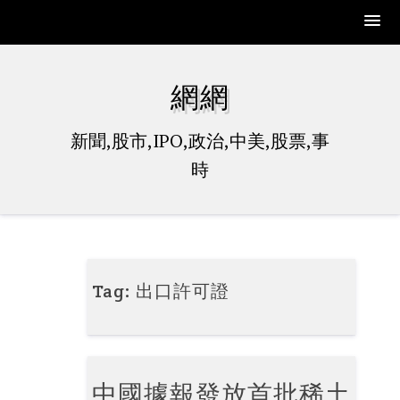
Skip
to
網網
content
新聞,股市,IPO,政治,中美,股票,事
時
Tag:
出口許可證
中國據報發放首批稀土