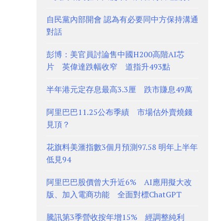
自民黨內部開會 認為有必要同中方保持溝通
對話
彭博：美官員討論售中國H200高階AI芯
片 英偉達跌幅收窄 道指升493點
半年港元定存息最高3.3厘 跌市賺息49萬
阿里巴巴11.25公布季績 市場估外賣燒錢
見頂？
花旗料美滙指數3個月預測97.58 明年上半年
低見94
阿里巴巴股價曾大升近6% AI應用擬大改
版、加入電商功能 全面對標ChatGPT
騰訊第3季營收按年增15% 經調整純利