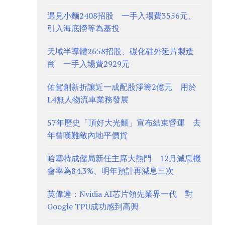
遇見小麵2408招股 一手入場費3556元、
引入海底撈等為基投
天域半導體2658招股、碳化硅外延片製造
商 一手入場費2929元
佑駕創新折讓近一成配股淨籌2億元 用於
L4無人物流車業務發展
57年歷史「頂好大光麵」宣布結束營運 去
年曾嘆難敵內地平價貨
哈塞特成儲局新任主席大熱門 12月減息機
會率為84.3%、明年預計再減息三次
英偉達：Nvidia AI芯片領先業界一代 對
Google TPU成功感到高興