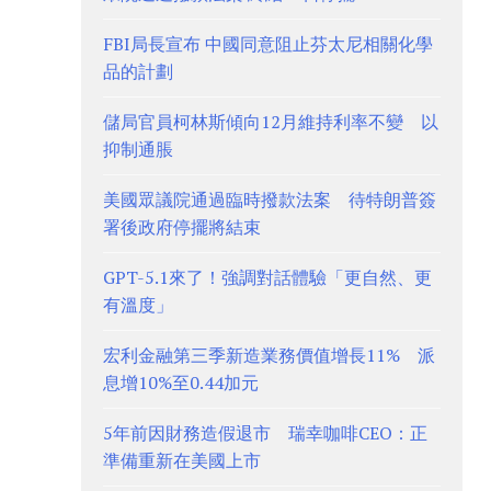
FBI局長宣布 中國同意阻止芬太尼相關化學
品的計劃
儲局官員柯林斯傾向12月維持利率不變 以
抑制通脹
美國眾議院通過臨時撥款法案 待特朗普簽
署後政府停擺將結束
GPT-5.1來了！強調對話體驗「更自然、更
有溫度」
宏利金融第三季新造業務價值增長11% 派
息增10%至0.44加元
5年前因財務造假退市 瑞幸咖啡CEO：正
準備重新在美國上市