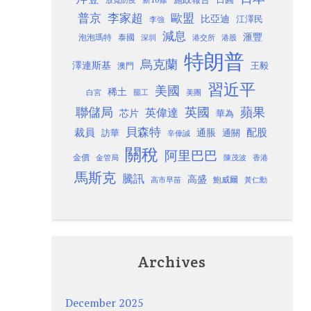
放寬防疫
歐盟
普京
李家超
比亞迪
江澤民
李強
減息
滙豐
泡泡瑪特
泰國
深圳
港股
港交所
特朗普
烏克蘭
澤連斯基
澳門
王毅
習近平
美國
稀土
白宮
罷工
美團
聯儲局
蘋果
英國
英偉達
芯片
華為
貝森特
裁員
配股
通脹
訪華
通關
辛偉誠
關稅
阿里巴巴
金價
金管局
香港
陳茂波
馬斯克
騰訊
高盛
高市早苗
鮑威爾
黃仁勳
Archives
December 2025