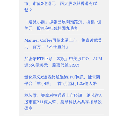
市、市值8億港元 兩大股東與香港有聯
繫？
「遇見小麵」據報已展開預路演、擬集1億
美元 股東包括碧桂園九毛九
Manner Coffee再傳來港上市、集資數億美
元 官方：「不予置評」
加密幣ETF巨頭「灰度」申美股IPO、AUM
達350億美元 股票代號GRAY
量化派5次遞表終通過港IPO聆訊、擁電商
平台「羊小咩」 首5月溢利1.25億人幣
納芯微、樂摩科技通過上市聆訊 納芯微A
股市值211億人幣、樂摩科技為共享按摩設
備商