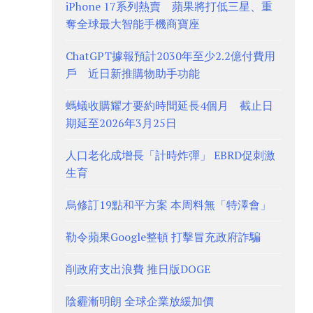
iPhone 17系列熱賣 蘋果將打低三星、重
奪全球最大智能手機商寶座
ChatGPT據報預計2030年至少2.2億付費用
戶 近日新推購物助手功能
螞蟻收購耀才要約時間延長4個月 截止日
期延至2026年3月25日
人口老化成增長「計時炸彈」 EBRD促刺激
生育
烏修訂19點和平方案 本周料無「特澤會」
勒令蘋果Google整頓 打擊冒充政府詐騙
削政府支出浪費 推日版DOGE
陰霾漸明朗 全球企業放緩加價