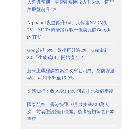
人幣遜預期 雲智能集團收入升34% 阿里
美股盤前升4%
Alphabet夜盤再升3%、英偉達NVDA跌
2% META傳洽談斥數十億美元購Google
的TPU
Google升6%、盤後再升逾2% Gemini
3.0「生成式UI」開始產金？
蔚來上季經調整虧損收窄近四成、盤前彈逾
4% 毛利率升至13.9%
文遠知行：收入增144% 阿布扎比盈虧平衡
國泰航空、香港快運10月共接載320萬人
次 前者聖誕預訂強健、後者密切留意日本
需求