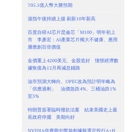
705.5億人幣大勝預期
滬指午後持續上揚 刷新10年新高
百度自研AI芯片昆侖芯「M100」明年初上
市 李彥宏：AI產業芯片獨大不健康、應用
層應創百倍價值
金價重上4200美元、金股造好 憧憬經濟數
據恢復為12月再減息鋪路
油市預測大轉向、OPEC改為預計明年略為
「供應過剩」 油價急跌4%、三桶油跌1%
至3%
特朗普簽署臨時撥款法案 結束美國史上最
長政府停擺 美期向好
NVIDIA供應商中際旭創據報選定投行A+H