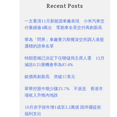
Recent Posts
一文看清11月新能源車廠表現 小米汽車交
付量續逾4萬台 零跑車全系交付再創新高
華為「問界」車廠賽力斯獲深交所調入港股
通標的證券名單
特朗普稱已決定下任聯儲局主席人選 12月
減息0.25厘機會率為87.4%
銀價再創新高 突破57美元
翠華控股中期少賺23.7% 不派息 香港市
場收入升惟內地跌
10月赤字按年增1成至2.2萬億 因停擺提前
福利支出