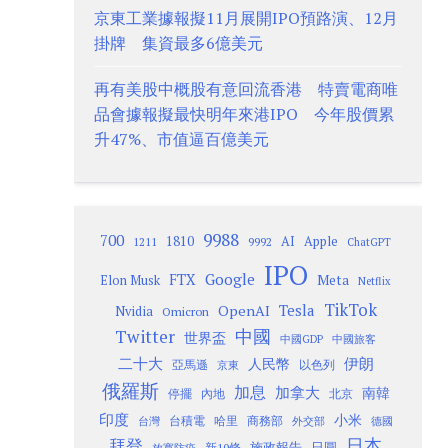
京東工業據報擬11月展開IPO預路演、12月
掛牌 集資最多6億美元
再有美股中概股有意回流香港 特賣電商唯
品會據報擬最快明年來港IPO 今年股價累
升47%、市值逼百億美元
9988
700
1810
AI
Apple
1211
9992
ChatGPT
IPO
Google
FTX
Meta
Elon Musk
Netflix
TikTok
Tesla
OpenAI
Nvidia
Omicron
Twitter
中國
世界盃
中國GDP
中國旅客
二十大
伊朗
人民幣
以色列
亞馬遜
京東
俄羅斯
加息
加拿大
南韓
內地
停擺
北京
印度
小米
台灣
台積電
哈里
商務部
外交部
德國
日本
拜登
施政報告
日圓
新10條