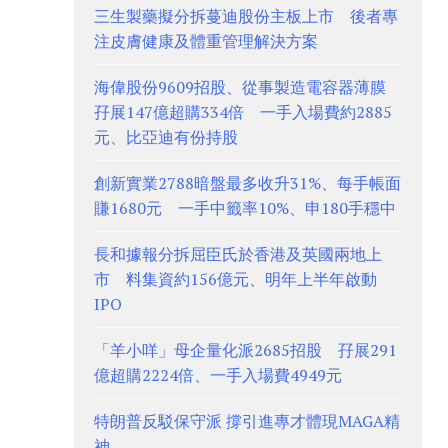
三生製藥擬分拆蔓迪股份主板上市 後者專
注皮膚健康及體重管理解決方案
海偉股份9609招股、從事製造電容器薄膜
孖展147億超購334倍 一手入場費約2885
元、比亞迪有份持股
創新實業2788暗盤最多收升31%、每手帳面
賺1680元 一手中籤率10%、申180手穩中
長和據報分拆屈臣氏於香港及英國兩地上
市 料集資約156億元、明年上半年啟動
IPO
「羊小咩」母企量化派2685招股 孖展291
億超購2224倍、一手入場費4949元
特朗普反駁保守派 撐引進專才體現MAGA精
神