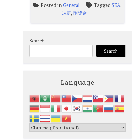
Posted in
Tagged
,
General
SEA
,
凍薪
削獎金
Search
Search
Language