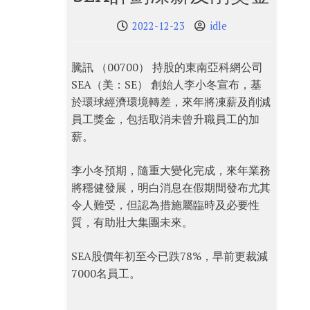
2022-12-23
idle
騰訊 （00700） 持股的東南亞科網公司
SEA（美：SE） 創始人李小冬宣布，基
於環球經濟環境轉差，來年將凍薪及削減
員工獎金，包括取消未曾升職員工的加
薪。
李小冬預期，隨重大變化完成，來年業務
將穩健發展，明白消息在假期間發布尤其
令人難受，但認為措施屬臨時及必要性
質，有助壯大集團未來。
SEA股價年初至今已跌78%，早前更裁減
7000名員工。