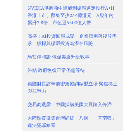
NVIDIA供應商中際旭創據報選定投行A+H
香港上市、擬集至少234億港元 A股年內
累升2.8倍、市值逼5300億人幣
高盛：AI投資回報成疑 企業應用落後於需
求 槓桿與循環投資為潛在風險
烏暫停和談 俄促美避升級戰事
終結 政府恢復正常仍需等待
德國財長訪華前密集協調歐盟立場 聚焦稀土
與競爭力
交易商透露：中國採購美國大豆陷入停滯
大陸懸賞徵集台灣網紅「八炯」「閩南狼」
違法犯罪線索