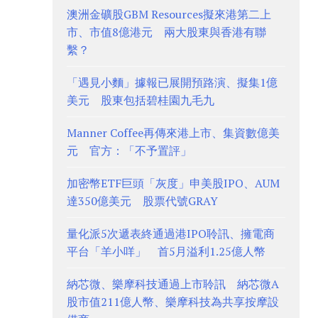
澳洲金礦股GBM Resources擬來港第二上
市、市值8億港元 兩大股東與香港有聯
繫？
「遇見小麵」據報已展開預路演、擬集1億
美元 股東包括碧桂園九毛九
Manner Coffee再傳來港上市、集資數億美
元 官方：「不予置評」
加密幣ETF巨頭「灰度」申美股IPO、AUM
達350億美元 股票代號GRAY
量化派5次遞表終通過港IPO聆訊、擁電商
平台「羊小咩」 首5月溢利1.25億人幣
納芯微、樂摩科技通過上市聆訊 納芯微A
股市值211億人幣、樂摩科技為共享按摩設