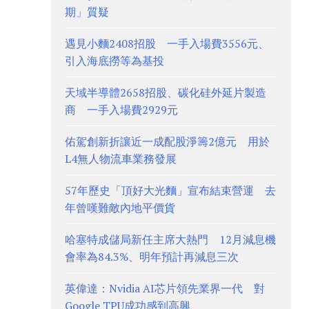
期」質疑
遇見小麵2408招股 一手入場費3556元、
引入海底撈等為基投
天域半導體2658招股、碳化硅外延片製造
商 一手入場費2929元
佑駕創新折讓近一成配股淨籌2億元 用於
L4無人物流車業務發展
57年歷史「頂好大光麵」宣布結束營運 去
年曾嘆難敵內地平價貨
哈塞特成儲局新任主席大熱門 12月減息機
會率為84.3%、明年預計再減息三次
英偉達：Nvidia AI芯片領先業界一代 對
Google TPU成功感到高興