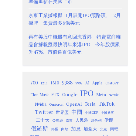
準備重新在美國上市
京東工業據報擬11月展開IPO預路演、12月
掛牌 集資最多6億美元
再有美股中概股有意回流香港 特賣電商唯
品會據報擬最快明年來港IPO 今年股價累
升47%、市值逼百億美元
9988
700
1810
AI
Apple
1211
9992
ChatGPT
IPO
Google
FTX
Meta
Elon Musk
Netflix
TikTok
Tesla
OpenAI
Nvidia
Omicron
Twitter
中國
世界盃
中國GDP
中國旅客
二十大
伊朗
人民幣
以色列
亞馬遜
京東
俄羅斯
加息
加拿大
南韓
內地
停擺
北京