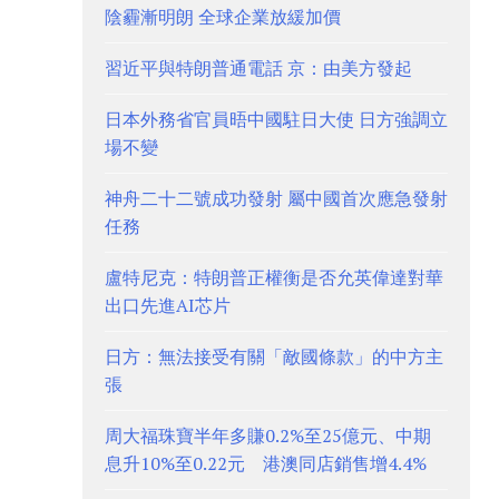
陰霾漸明朗 全球企業放緩加價
習近平與特朗普通電話 京：由美方發起
日本外務省官員晤中國駐日大使 日方強調立
場不變
神舟二十二號成功發射 屬中國首次應急發射
任務
盧特尼克：特朗普正權衡是否允英偉達對華
出口先進AI芯片
日方：無法接受有關「敵國條款」的中方主
張
周大福珠寶半年多賺0.2%至25億元、中期
息升10%至0.22元 港澳同店銷售增4.4%