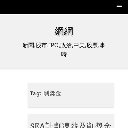
Skip
to
網網
content
新聞,股市,IPO,政治,中美,股票,事
時
Tag:
削獎金
SEA計劃凍薪及削獎金