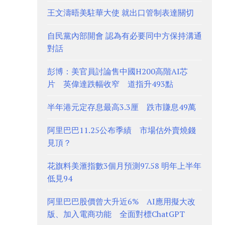
王文濤晤美駐華大使 就出口管制表達關切
自民黨內部開會 認為有必要同中方保持溝通
對話
彭博：美官員討論售中國H200高階AI芯
片 英偉達跌幅收窄 道指升493點
半年港元定存息最高3.3厘 跌市賺息49萬
阿里巴巴11.25公布季績 市場估外賣燒錢
見頂？
花旗料美滙指數3個月預測97.58 明年上半年
低見94
阿里巴巴股價曾大升近6% AI應用擬大改
版、加入電商功能 全面對標ChatGPT