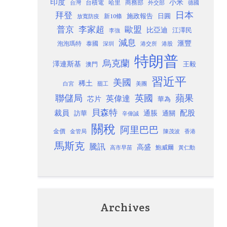
印度
小米
台灣
台積電
哈里
商務部
外交部
德國
日本
拜登
施政報告
日圓
新10條
放寬防疫
歐盟
普京
李家超
比亞迪
江澤民
李強
減息
滙豐
泡泡瑪特
泰國
深圳
港股
港交所
特朗普
烏克蘭
澤連斯基
澳門
王毅
習近平
美國
稀土
白宮
罷工
美團
聯儲局
蘋果
英國
英偉達
芯片
華為
貝森特
裁員
配股
通脹
訪華
通關
辛偉誠
關稅
阿里巴巴
金價
金管局
香港
陳茂波
馬斯克
騰訊
高盛
高市早苗
鮑威爾
黃仁勳
Archives