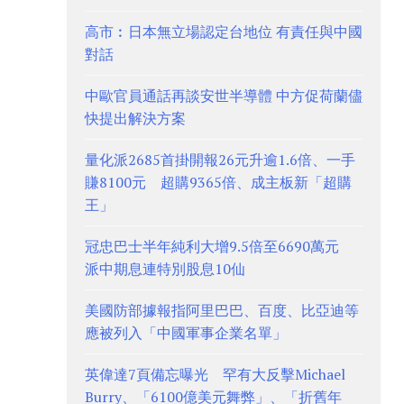
高市︰日本無立場認定台地位 有責任與中國
對話
中歐官員通話再談安世半導體 中方促荷蘭儘
快提出解決方案
量化派2685首掛開報26元升逾1.6倍、一手
賺8100元 超購9365倍、成主板新「超購
王」
冠忠巴士半年純利大增9.5倍至6690萬元
派中期息連特別股息10仙
美國防部據報指阿里巴巴、百度、比亞迪等
應被列入「中國軍事企業名單」
英偉達7頁備忘曝光 罕有大反擊Michael
Burry、「6100億美元舞弊」、「折舊年