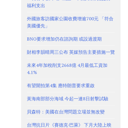
福利支出
外國旅客訪國家公園收費增逾700元 「符合
美國優先」
BNO要求增加仍在諮詢期 或設過渡期
財相李韻晴周三公布 英媒預告主要措施一覽
未來4年加稅削支2668億 4月最低工資加
4.1%
有望開拍第4集 應特朗普要求重啟
黃海南部部分海域 今起一連8日射擊試驗
貝森特：美國在台灣問題立場並無改變
台灣抗日片《賽德克·巴萊》 下月大陸上映