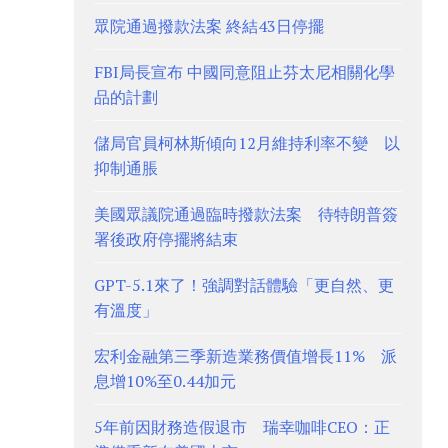
眾院通過撥款法案 終結43日停擺
FBI局長宣布 中國同意阻止芬太尼相關化學
品的計劃
儲局官員柯林斯傾向12月維持利率不變 以
抑制通脹
美國眾議院通過臨時撥款法案 待特朗普簽
署後政府停擺將結束
GPT-5.1來了！強調對話體驗「更自然、更
有溫度」
宏利金融第三季新造業務價值增長11% 派
息增10%至0.44加元
5年前因財務造假退市 瑞幸咖啡CEO：正