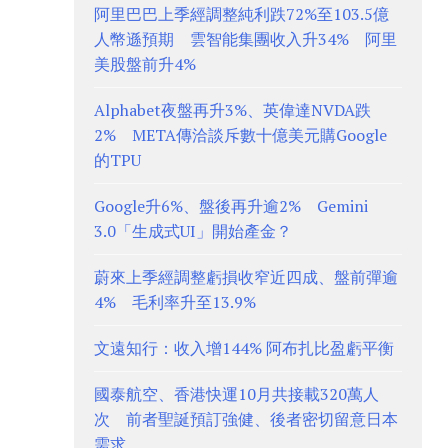
阿里巴巴上季經調整純利跌72%至103.5億
人幣遜預期 雲智能集團收入升34% 阿里
美股盤前升4%
Alphabet夜盤再升3%、英偉達NVDA跌
2% META傳洽談斥數十億美元購Google
的TPU
Google升6%、盤後再升逾2% Gemini
3.0「生成式UI」開始產金？
蔚來上季經調整虧損收窄近四成、盤前彈逾
4% 毛利率升至13.9%
文遠知行：收入增144% 阿布扎比盈虧平衡
國泰航空、香港快運10月共接載320萬人
次 前者聖誕預訂強健、後者密切留意日本
需求