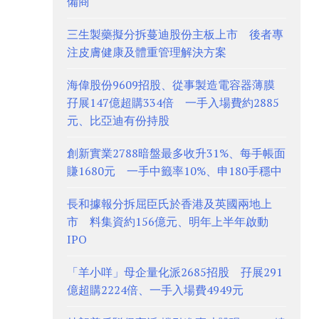
備商
三生製藥擬分拆蔓迪股份主板上市 後者專
注皮膚健康及體重管理解決方案
海偉股份9609招股、從事製造電容器薄膜
孖展147億超購334倍 一手入場費約2885
元、比亞迪有份持股
創新實業2788暗盤最多收升31%、每手帳面
賺1680元 一手中籤率10%、申180手穩中
長和據報分拆屈臣氏於香港及英國兩地上
市 料集資約156億元、明年上半年啟動
IPO
「羊小咩」母企量化派2685招股 孖展291
億超購2224倍、一手入場費4949元