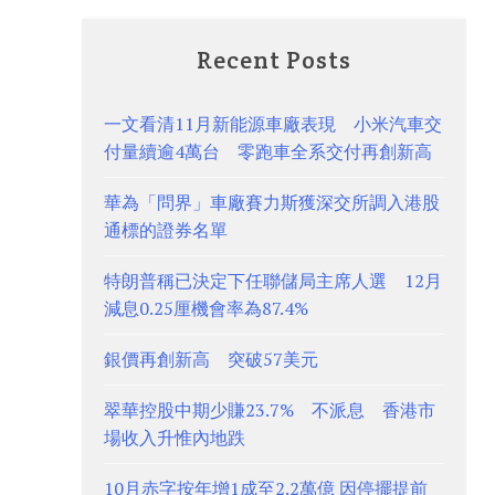
Recent Posts
一文看清11月新能源車廠表現 小米汽車交
付量續逾4萬台 零跑車全系交付再創新高
華為「問界」車廠賽力斯獲深交所調入港股
通標的證券名單
特朗普稱已決定下任聯儲局主席人選 12月
減息0.25厘機會率為87.4%
銀價再創新高 突破57美元
翠華控股中期少賺23.7% 不派息 香港市
場收入升惟內地跌
10月赤字按年增1成至2.2萬億 因停擺提前