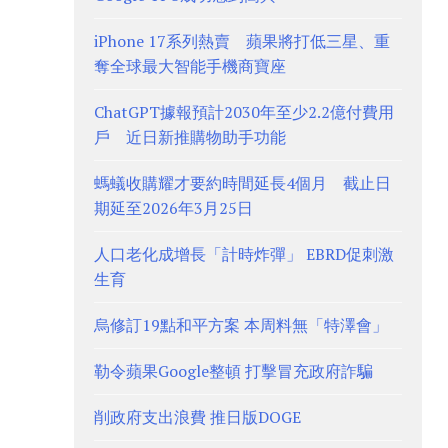
iPhone 17系列熱賣 蘋果將打低三星、重
奪全球最大智能手機商寶座
ChatGPT據報預計2030年至少2.2億付費用
戶 近日新推購物助手功能
螞蟻收購耀才要約時間延長4個月 截止日
期延至2026年3月25日
人口老化成增長「計時炸彈」 EBRD促刺激
生育
烏修訂19點和平方案 本周料無「特澤會」
勒令蘋果Google整頓 打擊冒充政府詐騙
削政府支出浪費 推日版DOGE