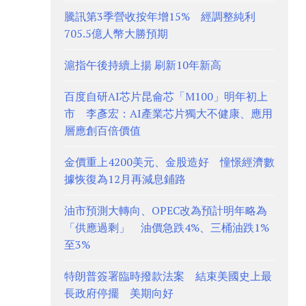
騰訊第3季營收按年增15% 經調整純利
705.5億人幣大勝預期
滬指午後持續上揚 刷新10年新高
百度自研AI芯片昆侖芯「M100」明年初上
市 李彥宏：AI產業芯片獨大不健康、應用
層應創百倍價值
金價重上4200美元、金股造好 憧憬經濟數
據恢復為12月再減息鋪路
油市預測大轉向、OPEC改為預計明年略為
「供應過剩」 油價急跌4%、三桶油跌1%
至3%
特朗普簽署臨時撥款法案 結束美國史上最
長政府停擺 美期向好