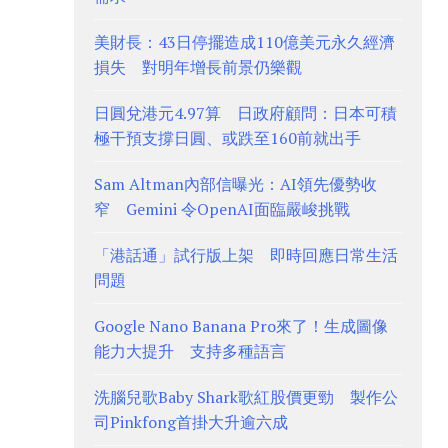
美財長：43日停擺造成110億美元永久經濟
損失 對明年增長前景仍樂觀
日圓兌港元4.97算 日政府顧問：日本可積
極干預支撐日圓、或跌至160前就出手
Sam Altman內部信曝光：AI領先優勢收
窄 Gemini 令OpenAI面臨嚴峻挑戰
「港話通」試行版上架 即時回應日常生活
問題
Google Nano Banana Pro來了！生成圖像
能力大提升 支持多種語言
洗腦兒歌Baby Shark歌紅股價更勁 製作公
司Pinkfong首掛大升逾六成