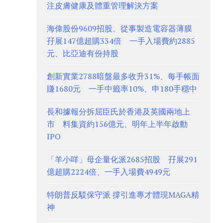
注皮膚健康及體重管理解決方案
海偉股份9609招股、從事製造電容器薄膜
孖展147億超購334倍 一手入場費約2885
元、比亞迪有份持股
創新實業2788暗盤最多收升31%、每手帳面
賺1680元 一手中籤率10%、申180手穩中
長和據報分拆屈臣氏於香港及英國兩地上
市 料集資約156億元、明年上半年啟動
IPO
「羊小咩」母企量化派2685招股 孖展291
億超購2224倍、一手入場費4949元
特朗普反駁保守派 撐引進專才體現MAGA精
神