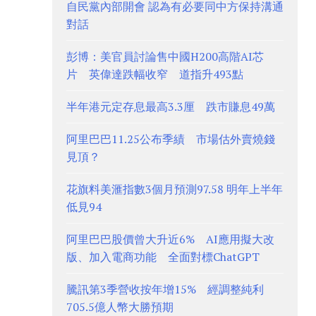
自民黨內部開會 認為有必要同中方保持溝通
對話
彭博：美官員討論售中國H200高階AI芯
片 英偉達跌幅收窄 道指升493點
半年港元定存息最高3.3厘 跌市賺息49萬
阿里巴巴11.25公布季績 市場估外賣燒錢
見頂？
花旗料美滙指數3個月預測97.58 明年上半年
低見94
阿里巴巴股價曾大升近6% AI應用擬大改
版、加入電商功能 全面對標ChatGPT
騰訊第3季營收按年增15% 經調整純利
705.5億人幣大勝預期