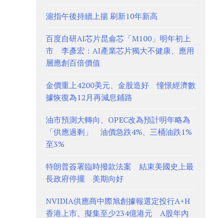
滬指午後持續上揚 刷新10年新高
百度自研AI芯片昆侖芯「M100」明年初上
市 李彥宏：AI產業芯片獨大不健康、應用
層應創百倍價值
金價重上4200美元、金股造好 憧憬經濟數
據恢復為12月再減息鋪路
油市預測大轉向、OPEC改為預計明年略為
「供應過剩」 油價急跌4%、三桶油跌1%
至3%
特朗普簽署臨時撥款法案 結束美國史上最
長政府停擺 美期向好
NVIDIA供應商中際旭創據報選定投行A+H
香港上市、擬集至少234億港元 A股年內