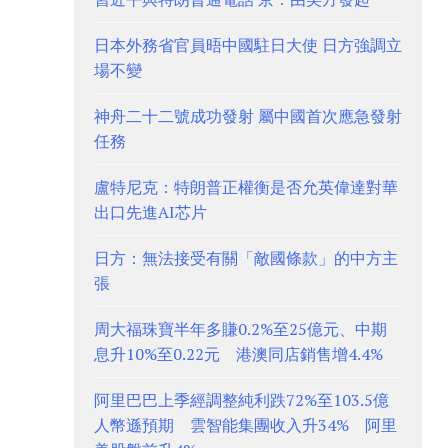
日本外務省官員晤中國駐日大使 日方強調立
場不變
神舟二十二號成功發射 屬中國首次應急發射
任務
盧特尼克：特朗普正權衡是否允英偉達對華
出口先進AI芯片
日方：無法接受有關「敵國條款」的中方主
張
周大福珠寶半年多賺0.2%至25億元、中期
息升10%至0.22元 港澳同店銷售增4.4%
阿里巴巴上季經調整純利跌72%至103.5億
人幣遜預期 雲智能集團收入升34% 阿里