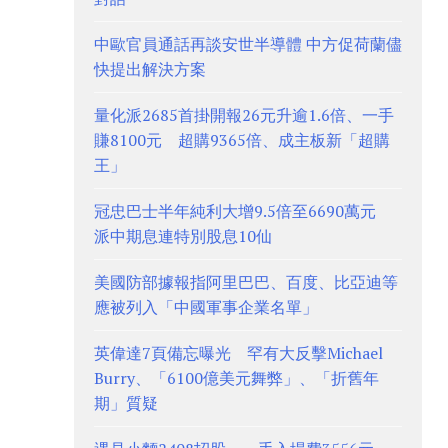
中歐官員通話再談安世半導體 中方促荷蘭儘
快提出解決方案
量化派2685首掛開報26元升逾1.6倍、一手
賺8100元 超購9365倍、成主板新「超購
王」
冠忠巴士半年純利大增9.5倍至6690萬元
派中期息連特別股息10仙
美國防部據報指阿里巴巴、百度、比亞迪等
應被列入「中國軍事企業名單」
英偉達7頁備忘曝光 罕有大反擊Michael
Burry、「6100億美元舞弊」、「折舊年
期」質疑