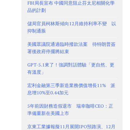
FBI局長宣布 中國同意阻止芬太尼相關化學
品的計劃
儲局官員柯林斯傾向12月維持利率不變 以
抑制通脹
美國眾議院通過臨時撥款法案 待特朗普簽
署後政府停擺將結束
GPT-5.1來了！強調對話體驗「更自然、更
有溫度」
宏利金融第三季新造業務價值增長11% 派
息增10%至0.44加元
5年前因財務造假退市 瑞幸咖啡CEO：正
準備重新在美國上市
京東工業據報擬11月展開IPO預路演、12月