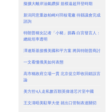
擬擴大離岸油氣鑽探 規模遠超拜登時期
新潟同意重啟柏崎刈羽核電廠 待縣議會完成
諮詢
特朗普稱女記者「小豬」捱轟 白宮發言人：
總統坦率透明
澤連斯基接獲美國和平方案 將與特朗普商討
一文看懂俄美如何表態
高市稱政府立場一貫 北京促立即收回錯誤言
論
美方控4人走私數百顆英偉達芯片至中國
王文濤晤美駐華大使 就出口管制表達關切