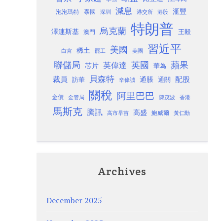
減息
滙豐
泡泡瑪特
泰國
深圳
港股
港交所
特朗普
烏克蘭
澤連斯基
澳門
王毅
習近平
美國
稀土
白宮
罷工
美團
聯儲局
蘋果
英國
英偉達
芯片
華為
貝森特
裁員
配股
通脹
訪華
通關
辛偉誠
關稅
阿里巴巴
金價
金管局
香港
陳茂波
馬斯克
騰訊
高盛
高市早苗
鮑威爾
黃仁勳
Archives
December 2025