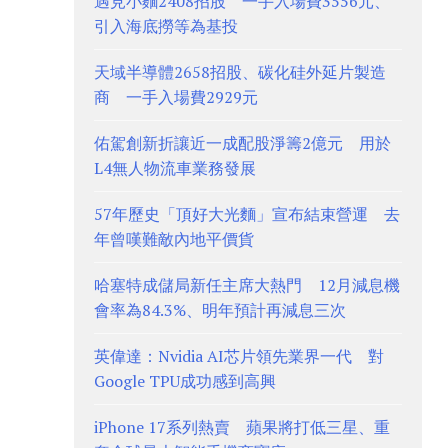
遇見小麵2408招股 一手入場費3556元、
引入海底撈等為基投
天域半導體2658招股、碳化硅外延片製造
商 一手入場費2929元
佑駕創新折讓近一成配股淨籌2億元 用於
L4無人物流車業務發展
57年歷史「頂好大光麵」宣布結束營運 去
年曾嘆難敵內地平價貨
哈塞特成儲局新任主席大熱門 12月減息機
會率為84.3%、明年預計再減息三次
英偉達：Nvidia AI芯片領先業界一代 對
Google TPU成功感到高興
iPhone 17系列熱賣 蘋果將打低三星、重