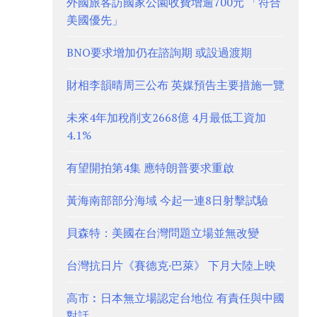
外國旅客訪國家公園收費增逾700元 「符合
美國優先」
BNO要求增加仍在諮詢期 或設過渡期
財相李韻晴周三公布 英媒預告主要措施一覽
未來4年加稅削支2668億 4月最低工資加
4.1%
有望開拍第4集 應特朗普要求重啟
黃海南部部分海域 今起一連8日射擊試驗
貝森特：美國在台灣問題立場並無改變
台灣抗日片《賽德克·巴萊》 下月大陸上映
高市︰日本無立場認定台地位 有責任與中國
對話