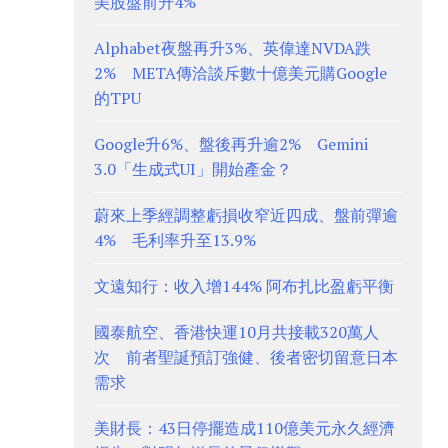
美股盤前升4%
Alphabet夜盤再升3%、英偉達NVDA跌
2% META傳洽談斥數十億美元購Google
的TPU
Google升6%、盤後再升逾2% Gemini
3.0「生成式UI」開始產金？
蔚來上季經調整虧損收窄近四成、盤前彈逾
4% 毛利率升至13.9%
文遠知行：收入增144% 阿布扎比盈虧平衡
國泰航空、香港快運10月共接載320萬人
次 前者聖誕預訂強健、後者密切留意日本
需求
美財長：43日停擺造成110億美元永久經濟