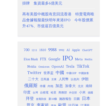
掛牌 集資最多6億美元
再有美股中概股有意回流香港 特賣電商唯
品會據報擬最快明年來港IPO 今年股價累
升47%、市值逼百億美元
9988
700
1810
AI
Apple
1211
9992
ChatGPT
IPO
Google
FTX
Meta
Elon Musk
Netflix
TikTok
Tesla
OpenAI
Nvidia
Omicron
Twitter
中國
世界盃
中國GDP
中國旅客
二十大
伊朗
人民幣
以色列
亞馬遜
京東
俄羅斯
加息
加拿大
南韓
內地
停擺
北京
印度
小米
台灣
台積電
哈里
商務部
外交部
德國
日本
拜登
施政報告
日圓
新10條
放寬防疫
歐盟
普京
李家超
比亞迪
江澤民
李強