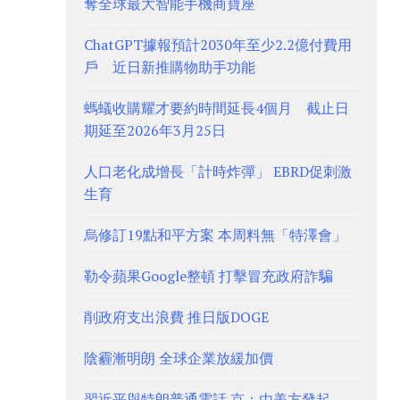
奪全球最大智能手機商寶座
ChatGPT據報預計2030年至少2.2億付費用
戶 近日新推購物助手功能
螞蟻收購耀才要約時間延長4個月 截止日
期延至2026年3月25日
人口老化成增長「計時炸彈」 EBRD促刺激
生育
烏修訂19點和平方案 本周料無「特澤會」
勒令蘋果Google整頓 打擊冒充政府詐騙
削政府支出浪費 推日版DOGE
陰霾漸明朗 全球企業放緩加價
習近平與特朗普通電話 京：由美方發起