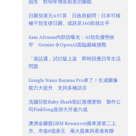
損失 對明年增長前景仍樂觀
日圓兌港元4.97算 日政府顧問：日本可積
極干預支撐日圓、或跌至160前就出手
Sam Altman內部信曝光：AI領先優勢收
窄 Gemini 令OpenAI面臨嚴峻挑戰
「港話通」試行版上架 即時回應日常生活
問題
Google Nano Banana Pro來了！生成圖像
能力大提升 支持多種語言
洗腦兒歌Baby Shark歌紅股價更勁 製作公
司Pinkfong首掛大升逾六成
澳洲金礦股GBM Resources擬來港第二上
市、市值8億港元 兩大股東與香港有聯