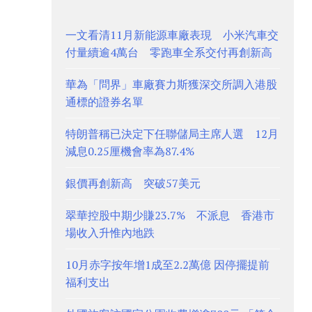
一文看清11月新能源車廠表現 小米汽車交
付量續逾4萬台 零跑車全系交付再創新高
華為「問界」車廠賽力斯獲深交所調入港股
通標的證券名單
特朗普稱已決定下任聯儲局主席人選 12月
減息0.25厘機會率為87.4%
銀價再創新高 突破57美元
翠華控股中期少賺23.7% 不派息 香港市
場收入升惟內地跌
10月赤字按年增1成至2.2萬億 因停擺提前
福利支出