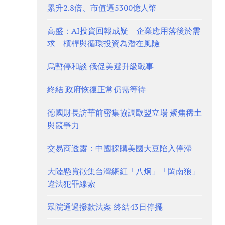
累升2.8倍、市值逼5300億人幣
高盛：AI投資回報成疑 企業應用落後於需
求 槓桿與循環投資為潛在風險
烏暫停和談 俄促美避升級戰事
終結 政府恢復正常仍需等待
德國財長訪華前密集協調歐盟立場 聚焦稀土
與競爭力
交易商透露：中國採購美國大豆陷入停滯
大陸懸賞徵集台灣網紅「八炯」「閩南狼」
違法犯罪線索
眾院通過撥款法案 終結43日停擺