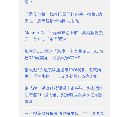
繫？
「遇見小麵」據報已展開預路演、擬集1億
美元 股東包括碧桂園九毛九
Manner Coffee再傳來港上市、集資數億美
元 官方：「不予置評」
加密幣ETF巨頭「灰度」申美股IPO、AUM
達350億美元 股票代號GRAY
量化派5次遞表終通過港IPO聆訊、擁電商
平台「羊小咩」 首5月溢利1.25億人幣
納芯微、樂摩科技通過上市聆訊 納芯微A
股市值211億人幣、樂摩科技為共享按摩設
備商
三生製藥擬分拆蔓迪股份主板上市 後者專