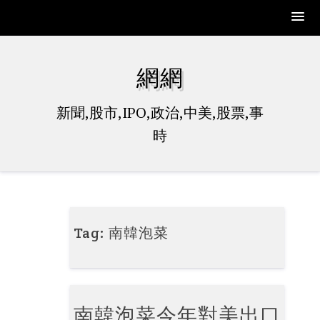
Skip
to
網網
content
新聞,股市,IPO,政治,中美,股票,事
時
Tag:
南韓泡菜
南韓泡菜今年對美出口