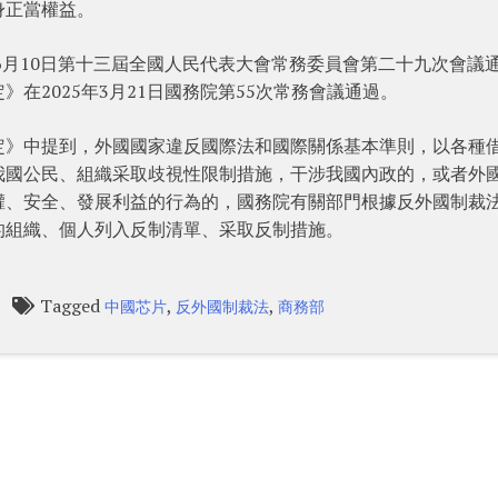
身正當權益。
年6月10日第十三屆全國人民代表大會常務委員會第二十九次會議
在2025年3月21日國務院第55次常務會議通過。
定》中提到，外國國家違反國際法和國際關係基本準則，以各種
我國公民、組織采取歧視性限制措施，干涉我國內政的，或者外
權、安全、發展利益的行為的，國務院有關部門根據反外國制裁
的組織、個人列入反制清單、采取反制措施。
Tagged
,
,
中國芯片
反外國制裁法
商務部