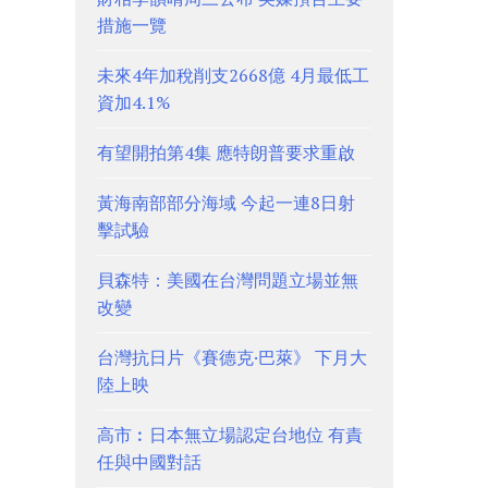
措施一覽
未來4年加稅削支2668億 4月最低工
資加4.1%
有望開拍第4集 應特朗普要求重啟
黃海南部部分海域 今起一連8日射
擊試驗
貝森特：美國在台灣問題立場並無
改變
台灣抗日片《賽德克·巴萊》 下月大
陸上映
高市︰日本無立場認定台地位 有責
任與中國對話