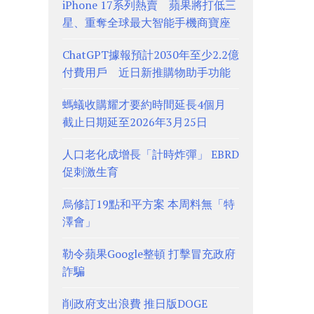
iPhone 17系列熱賣 蘋果將打低三
星、重奪全球最大智能手機商寶座
ChatGPT據報預計2030年至少2.2億
付費用戶 近日新推購物助手功能
螞蟻收購耀才要約時間延長4個月
截止日期延至2026年3月25日
人口老化成增長「計時炸彈」 EBRD
促刺激生育
烏修訂19點和平方案 本周料無「特
澤會」
勒令蘋果Google整頓 打擊冒充政府
詐騙
削政府支出浪費 推日版DOGE