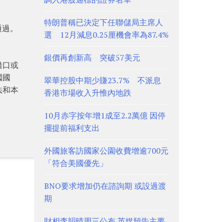
特朗普稱已決定下任聯儲局主席人
通過。
選 12月減息0.25厘機會率為87.4%
銀價再創新高 突破57美元
借口或
國國
翠華控股中期少賺23.7% 不派息
法和本
香港市場收入升惟內地跌
10月赤字按年增1成至2.2萬億 因停
擺提前福利支出
外國旅客訪國家公園收費增逾700元
「符合美國優先」
BNO要求增加仍在諮詢期 或設過渡
期
財相李韻晴周三公布 英媒預告主要