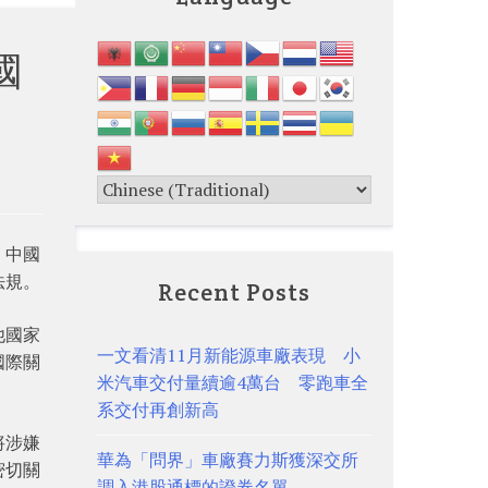
國
。中國
法規。
Recent Posts
他國家
一文看清11月新能源車廠表現 小
國際關
米汽車交付量續逾4萬台 零跑車全
系交付再創新高
將涉嫌
華為「問界」車廠賽力斯獲深交所
密切關
調入港股通標的證券名單