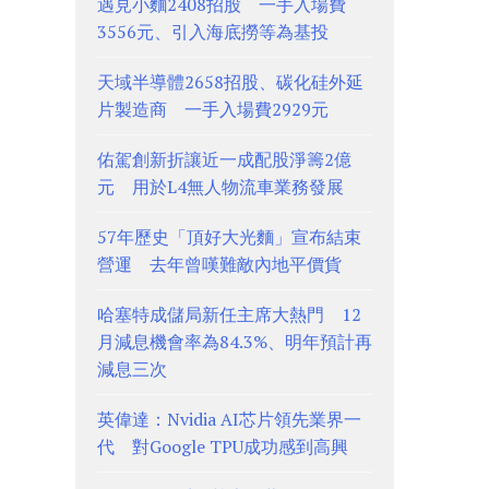
遇見小麵2408招股 一手入場費
3556元、引入海底撈等為基投
天域半導體2658招股、碳化硅外延
片製造商 一手入場費2929元
佑駕創新折讓近一成配股淨籌2億
元 用於L4無人物流車業務發展
57年歷史「頂好大光麵」宣布結束
營運 去年曾嘆難敵內地平價貨
哈塞特成儲局新任主席大熱門 12
月減息機會率為84.3%、明年預計再
減息三次
英偉達：Nvidia AI芯片領先業界一
代 對Google TPU成功感到高興