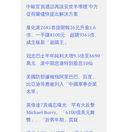
中歐官員通話再談安世半導體 中方
促荷蘭儘快提出解決方案
量化派2685首掛開報26元升逾1.6
倍、一手賺8100元 超購9365倍、
成主板新「超購王」
冠忠巴士半年純利大增9.5倍至6690
萬元 派中期息連特別股息10仙
美國防部據報指阿里巴巴、百度、
比亞迪等應被列入「中國軍事企業
名單」
英偉達7頁備忘曝光 罕有大反擊
Michael Burry、「6100億美元舞
弊」、「折舊年期」質疑