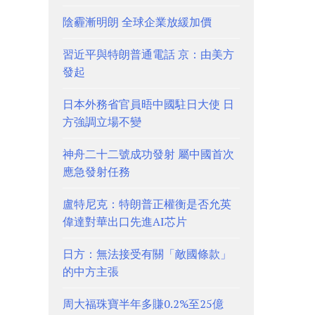
陰霾漸明朗 全球企業放緩加價
習近平與特朗普通電話 京：由美方
發起
日本外務省官員晤中國駐日大使 日
方強調立場不變
神舟二十二號成功發射 屬中國首次
應急發射任務
盧特尼克：特朗普正權衡是否允英
偉達對華出口先進AI芯片
日方：無法接受有關「敵國條款」
的中方主張
周大福珠寶半年多賺0.2%至25億