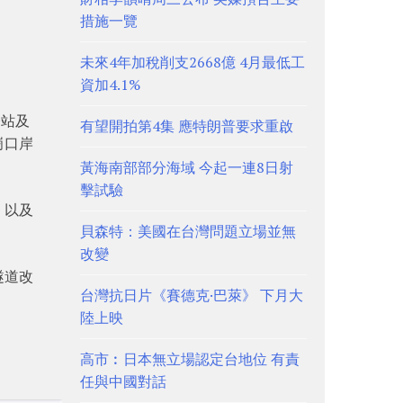
措施一覽
未來4年加稅削支2668億 4月最低工
資加4.1%
橋站及
有望開拍第4集 應特朗普要求重啟
崗口岸
黃海南部部分海域 今起一連8日射
擊試驗
，以及
貝森特：美國在台灣問題立場並無
改變
隧道改
台灣抗日片《賽德克·巴萊》 下月大
陸上映
高市︰日本無立場認定台地位 有責
任與中國對話