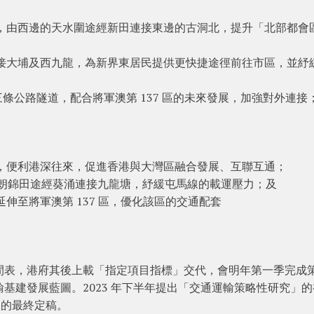
絡，由西邊的天水圍途經新田連接東邊的古洞北，提升「北部都會
連接大埔及西九龍，為新界東居民提供更快捷途徑前往市區，並紓
三條公路隧道，配合將軍澳第 137 區的未來發展，加強對外連接
海，便利港深往來，促進香港與大灣區融合發展、互聯互通；
由元朗錦田途經葵涌連接九龍塘，紓緩屯馬線的載運壓力；及
延伸至將軍澳第 137 區，優化該區的交通配套
時間表，港府其後上載「指定項目指標」交代，會明年第一季完成
輸基建發展藍圖。2023 年下半年提出「交通運輸策略性研究」
」的最終定稿。