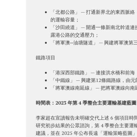
「北都公路」 — 打通新界北的東西脈
的運輸容量；
「沙田繞道」 — 開通一條新南北幹道
露港公路的交通壓力；
「將軍澳─油塘隧道」 — 興建將軍澳第
鐵路項目
「港深西部鐵路」 — 連接洪水橋和前
「中鐵線」 — 興建第12條鐵路線，
「將軍澳線南延線」 — 把將軍澳線向南
時間表：2023 年第 4 季整合主要運輸基建藍圖
李家超在宣讀報告未明確交代上述 6 個項目
研究初步結果的公眾諮詢，第 4 季整合主要運
建議，並在 2025 年公布長遠「運輸策略藍圖