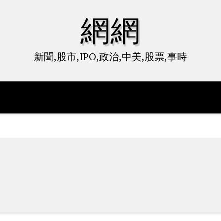
網網
新聞,股市,IPO,政治,中美,股票,事時