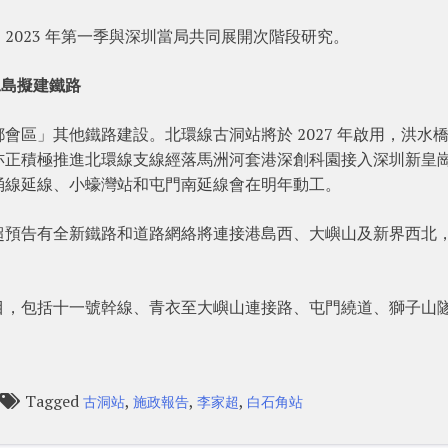
2023 年第一季與深圳當局共同展開次階段研究。
工島擬建鐵路
區」其他鐵路建設。北環線古洞站將於 2027 年啟用，洪水
亦正積極推進北環線支線經落馬洲河套港深創科園接入深圳新皇
涌線延線、小蠔灣站和屯門南延線會在明年動工。
超預告有全新鐵路和道路網絡將連接港島西、大嶼山及新界西北
目，包括十一號幹線、青衣至大嶼山連接路、屯門繞道、獅子山
Tagged
,
,
,
古洞站
施政報告
李家超
白石角站