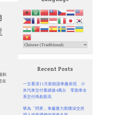
角
龍
Recent Posts
園和
是在
一文看清11月新能源車廠表現 小
米汽車交付量續逾4萬台 零跑車全
系交付再創新高
華為「問界」車廠賽力斯獲深交所
調入港股通標的證券名單