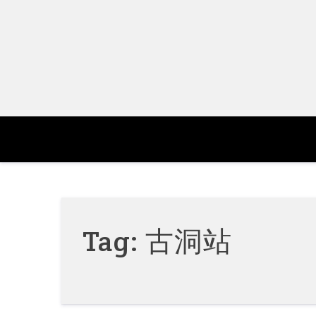
Skip
to
content
Tag:
古洞站