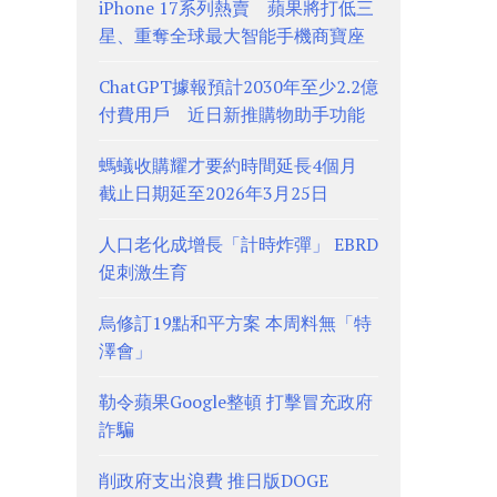
iPhone 17系列熱賣 蘋果將打低三
星、重奪全球最大智能手機商寶座
ChatGPT據報預計2030年至少2.2億
付費用戶 近日新推購物助手功能
螞蟻收購耀才要約時間延長4個月
截止日期延至2026年3月25日
人口老化成增長「計時炸彈」 EBRD
促刺激生育
烏修訂19點和平方案 本周料無「特
澤會」
勒令蘋果Google整頓 打擊冒充政府
詐騙
削政府支出浪費 推日版DOGE