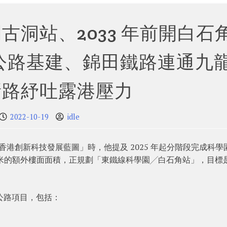
開古洞站、2033 年前開白石
公路基建、錦田鐵路連通九
新路紓吐露港壓力
2022-10-19
idle
香港創新科技發展藍圖」時，他提及 2025 年起分階段完成科學
 平方米的額外樓面面積，正規劃「東鐵線科學園╱白石角站」，目標
公路項目，包括：