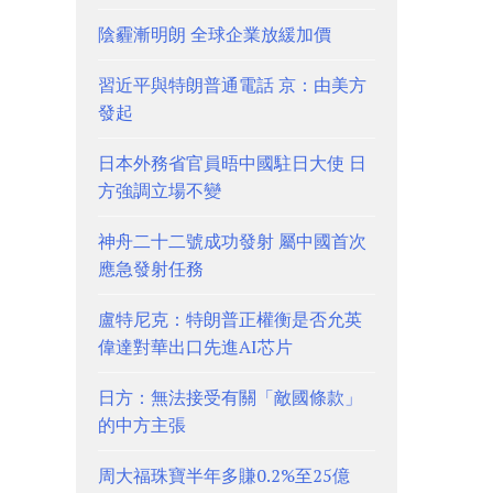
陰霾漸明朗 全球企業放緩加價
習近平與特朗普通電話 京：由美方
發起
日本外務省官員晤中國駐日大使 日
方強調立場不變
神舟二十二號成功發射 屬中國首次
應急發射任務
盧特尼克：特朗普正權衡是否允英
偉達對華出口先進AI芯片
日方：無法接受有關「敵國條款」
的中方主張
周大福珠寶半年多賺0.2%至25億