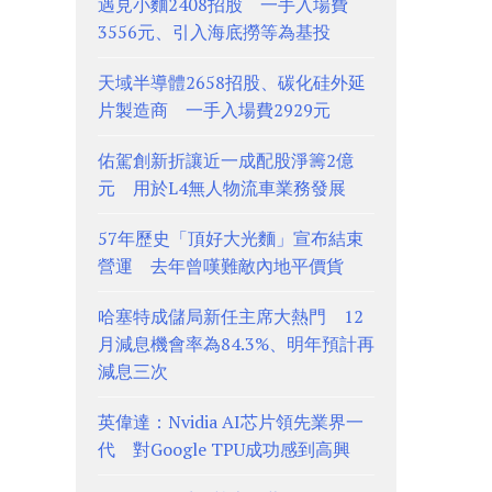
遇見小麵2408招股 一手入場費
3556元、引入海底撈等為基投
天域半導體2658招股、碳化硅外延
片製造商 一手入場費2929元
佑駕創新折讓近一成配股淨籌2億
元 用於L4無人物流車業務發展
57年歷史「頂好大光麵」宣布結束
營運 去年曾嘆難敵內地平價貨
哈塞特成儲局新任主席大熱門 12
月減息機會率為84.3%、明年預計再
減息三次
英偉達：Nvidia AI芯片領先業界一
代 對Google TPU成功感到高興