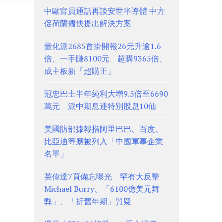
中歐官員通話再談安世半導體 中方
促荷蘭儘快提出解決方案
量化派2685首掛開報26元升逾1.6
倍、一手賺8100元 超購9365倍、
成主板新「超購王」
冠忠巴士半年純利大增9.5倍至6690
萬元 派中期息連特別股息10仙
美國防部據報指阿里巴巴、百度、
比亞迪等應被列入「中國軍事企業
名單」
英偉達7頁備忘曝光 罕有大反擊
Michael Burry、「6100億美元舞
弊」、「折舊年期」質疑