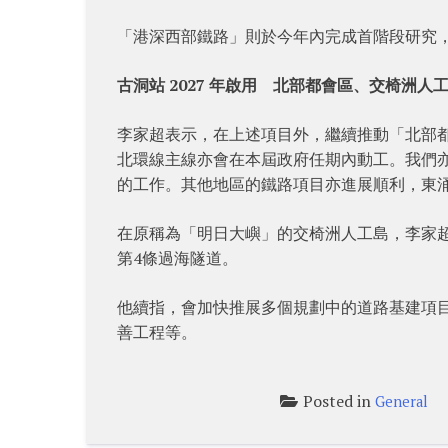
「港深西部鐵路」則於今年內完成首階段研究，
古洞站 2027 年啟用 北部都會區、交椅洲人
李家超表示，在上述項目外，繼續推動「北部都會
北環線主線亦會在本屆政府任期內動工。我們
的工作。其他地區的鐵路項目亦進展順利，東
在原稱為「明日大嶼」的交椅洲人工島，李家
第4條過海隧道。
他續指，會加快推展多個規劃中的道路基建項
善工程等。
Posted in
General