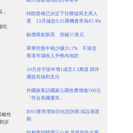
區」
特朗普稱已決定下任聯儲局主席人
選 12月減息0.25厘機會率為87.4%
緩吐
銀價再創新高 突破57美元
；
翠華控股中期少賺23.7% 不派息
香港市場收入升惟內地跌
10月赤字按年增1成至2.2萬億 因停
擺提前福利支出
外國旅客訪國家公園收費增逾700元
「符合美國優先」
BNO要求增加仍在諮詢期 或設過渡
策略性
期
的初步
財相李韻晴周三公布 英媒預告主要