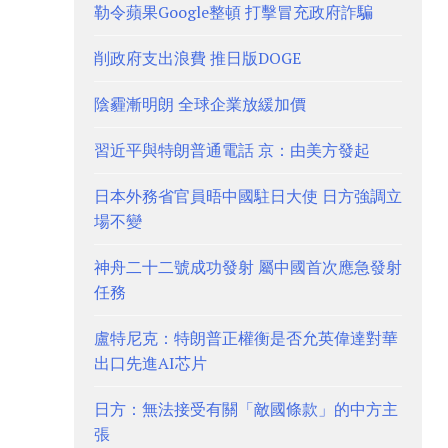
勒令蘋果Google整頓 打擊冒充政府詐騙
削政府支出浪費 推日版DOGE
陰霾漸明朗 全球企業放緩加價
習近平與特朗普通電話 京：由美方發起
日本外務省官員晤中國駐日大使 日方強調立
場不變
神舟二十二號成功發射 屬中國首次應急發射
任務
盧特尼克：特朗普正權衡是否允英偉達對華
出口先進AI芯片
日方：無法接受有關「敵國條款」的中方主
張