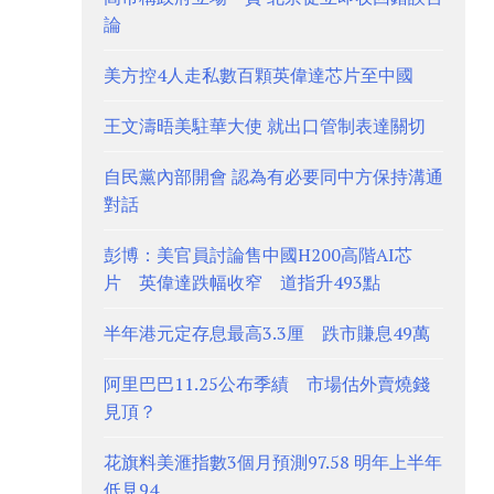
論
美方控4人走私數百顆英偉達芯片至中國
王文濤晤美駐華大使 就出口管制表達關切
自民黨內部開會 認為有必要同中方保持溝通
對話
彭博：美官員討論售中國H200高階AI芯
片 英偉達跌幅收窄 道指升493點
半年港元定存息最高3.3厘 跌市賺息49萬
阿里巴巴11.25公布季績 市場估外賣燒錢
見頂？
花旗料美滙指數3個月預測97.58 明年上半年
低見94