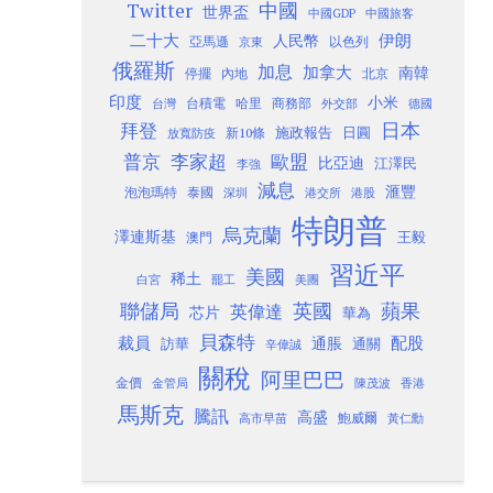
Twitter
中國
世界盃
中國GDP
中國旅客
二十大
伊朗
人民幣
以色列
亞馬遜
京東
俄羅斯
加息
加拿大
南韓
內地
停擺
北京
印度
小米
台灣
台積電
哈里
商務部
外交部
德國
日本
拜登
施政報告
日圓
新10條
放寬防疫
歐盟
普京
李家超
比亞迪
江澤民
李強
減息
滙豐
泡泡瑪特
泰國
深圳
港股
港交所
特朗普
烏克蘭
澤連斯基
澳門
王毅
習近平
美國
稀土
白宮
罷工
美團
聯儲局
蘋果
英國
英偉達
芯片
華為
貝森特
裁員
配股
通脹
訪華
通關
辛偉誠
關稅
阿里巴巴
金價
金管局
香港
陳茂波
馬斯克
騰訊
高盛
高市早苗
鮑威爾
黃仁勳