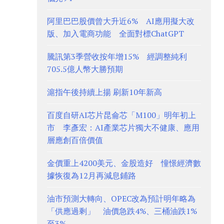
阿里巴巴股價曾大升近6% AI應用擬大改
版、加入電商功能 全面對標ChatGPT
騰訊第3季營收按年增15% 經調整純利
705.5億人幣大勝預期
滬指午後持續上揚 刷新10年新高
百度自研AI芯片昆侖芯「M100」明年初上
市 李彥宏：AI產業芯片獨大不健康、應用
層應創百倍價值
金價重上4200美元、金股造好 憧憬經濟數
據恢復為12月再減息鋪路
油市預測大轉向、OPEC改為預計明年略為
「供應過剩」 油價急跌4%、三桶油跌1%
至3%