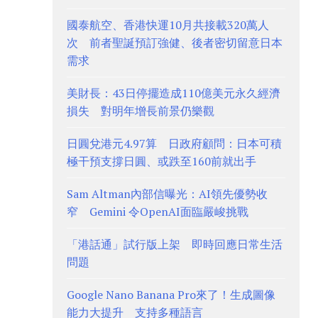
國泰航空、香港快運10月共接載320萬人
次 前者聖誕預訂強健、後者密切留意日本
需求
美財長：43日停擺造成110億美元永久經濟
損失 對明年增長前景仍樂觀
日圓兌港元4.97算 日政府顧問：日本可積
極干預支撐日圓、或跌至160前就出手
Sam Altman內部信曝光：AI領先優勢收
窄 Gemini 令OpenAI面臨嚴峻挑戰
「港話通」試行版上架 即時回應日常生活
問題
Google Nano Banana Pro來了！生成圖像
能力大提升 支持多種語言