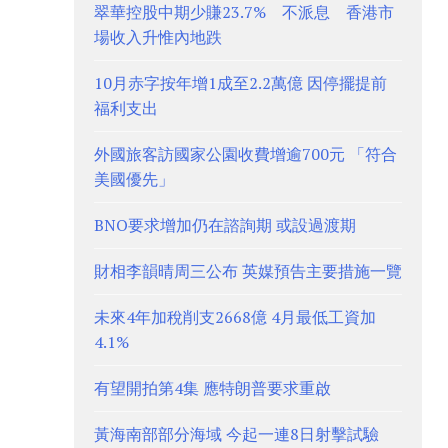
翠華控股中期少賺23.7% 不派息 香港市
場收入升惟內地跌
10月赤字按年增1成至2.2萬億 因停擺提前
福利支出
外國旅客訪國家公園收費增逾700元 「符合
美國優先」
BNO要求增加仍在諮詢期 或設過渡期
財相李韻晴周三公布 英媒預告主要措施一覽
未來4年加稅削支2668億 4月最低工資加
4.1%
有望開拍第4集 應特朗普要求重啟
黃海南部部分海域 今起一連8日射擊試驗