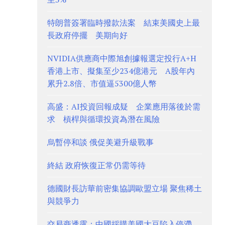
特朗普簽署臨時撥款法案 結束美國史上最
長政府停擺 美期向好
NVIDIA供應商中際旭創據報選定投行A+H
香港上市、擬集至少234億港元 A股年內
累升2.8倍、市值逼5300億人幣
高盛：AI投資回報成疑 企業應用落後於需
求 槓桿與循環投資為潛在風險
烏暫停和談 俄促美避升級戰事
終結 政府恢復正常仍需等待
德國財長訪華前密集協調歐盟立場 聚焦稀土
與競爭力
交易商透露：中國採購美國大豆陷入停滯