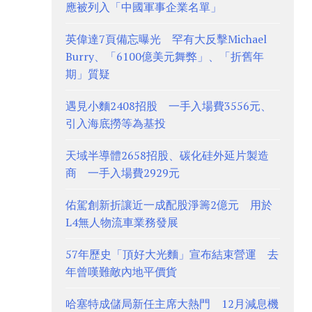
應被列入「中國軍事企業名單」
英偉達7頁備忘曝光 罕有大反擊Michael
Burry、「6100億美元舞弊」、「折舊年
期」質疑
遇見小麵2408招股 一手入場費3556元、
引入海底撈等為基投
天域半導體2658招股、碳化硅外延片製造
商 一手入場費2929元
佑駕創新折讓近一成配股淨籌2億元 用於
L4無人物流車業務發展
57年歷史「頂好大光麵」宣布結束營運 去
年曾嘆難敵內地平價貨
哈塞特成儲局新任主席大熱門 12月減息機