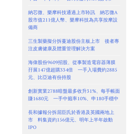
納芯微、樂摩科技通過上市聆訊 納芯微A
股市值211億人幣、樂摩科技為共享按摩設
備商
三生製藥擬分拆蔓迪股份主板上市 後者專
注皮膚健康及體重管理解決方案
海偉股份9609招股、從事製造電容器薄膜
孖展147億超購334倍 一手入場費約2885
元、比亞迪有份持股
創新實業2788暗盤最多收升31%、每手帳面
賺1680元 一手中籤率10%、申180手穩中
長和據報分拆屈臣氏於香港及英國兩地上
市 料集資約156億元、明年上半年啟動
IPO