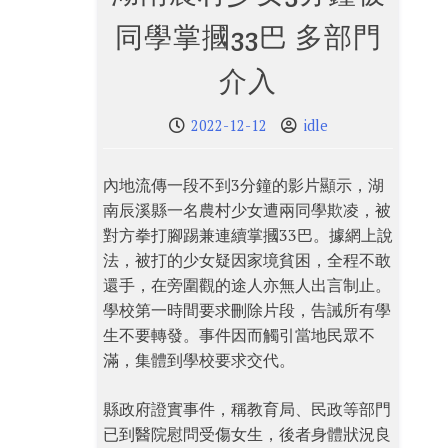
同學掌摑33巴 多部門
介入
2022-12-12
idle
內地流傳一段不到3分鐘的影片顯示，湖
南辰溪縣一名農村少女遭兩同學欺凌，被
對方拳打腳踢兼連續掌摑33巴。據網上說
法，被打的少女疑因家境貧困，全程不敢
還手，在旁圍觀的途人亦無人出言制止。
學校第一時間要求刪除片段，告誡所有學
生不要轉發。事件因而觸引當地民眾不
滿，集體到學校要求交代。
縣政府證實事件，稱教育局、民政等部門
已到醫院慰問受傷女生，後者身體狀況良