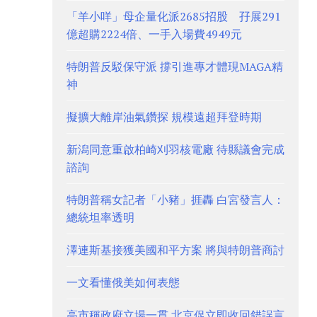
「羊小咩」母企量化派2685招股 孖展291
億超購2224倍、一手入場費4949元
特朗普反駁保守派 撐引進專才體現MAGA精
神
擬擴大離岸油氣鑽探 規模遠超拜登時期
新潟同意重啟柏崎刈羽核電廠 待縣議會完成
諮詢
特朗普稱女記者「小豬」捱轟 白宮發言人：
總統坦率透明
澤連斯基接獲美國和平方案 將與特朗普商討
一文看懂俄美如何表態
高市稱政府立場一貫 北京促立即收回錯誤言