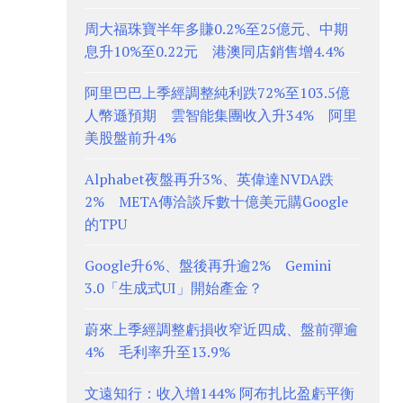
周大福珠寶半年多賺0.2%至25億元、中期
息升10%至0.22元 港澳同店銷售增4.4%
阿里巴巴上季經調整純利跌72%至103.5億
人幣遜預期 雲智能集團收入升34% 阿里
美股盤前升4%
Alphabet夜盤再升3%、英偉達NVDA跌
2% META傳洽談斥數十億美元購Google
的TPU
Google升6%、盤後再升逾2% Gemini
3.0「生成式UI」開始產金？
蔚來上季經調整虧損收窄近四成、盤前彈逾
4% 毛利率升至13.9%
文遠知行：收入增144% 阿布扎比盈虧平衡