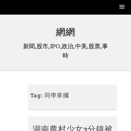
Skip
to
網網
content
新聞,股市,IPO,政治,中美,股票,事
時
Tag:
同學掌摑
湖南農村少女3分鐘被