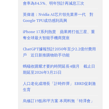
會率為84.3%、明年預計再減息三次
英偉達：Nvidia AI芯片領先業界一代 對
Google TPU成功感到高興
iPhone 17系列熱賣 蘋果將打低三星、重
奪全球最大智能手機商寶座
ChatGPT據報預計2030年至少2.2億付費用
戶 近日新推購物助手功能
螞蟻收購耀才要約時間延長4個月 截止日
期延至2026年3月25日
人口老化成增長「計時炸彈」 EBRD促刺激
生育
烏修訂19點和平方案 本周料無「特澤會」