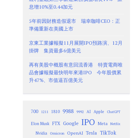
息增10%至0.44加元
5年前因財務造假退市 瑞幸咖啡CEO：正
準備重新在美國上市
京東工業據報擬11月展開IPO預路演、12月
掛牌 集資最多6億美元
再有美股中概股有意回流香港 特賣電商唯
品會據報擬最快明年來港IPO 今年股價累
升47%、市值逼百億美元
9988
700
1810
AI
Apple
1211
9992
ChatGPT
IPO
Google
FTX
Meta
Elon Musk
Netflix
TikTok
Tesla
OpenAI
Nvidia
Omicron