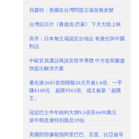
貝森特：美國在台灣問題立場並無改變
台灣抗日片《賽德克·巴萊》 下月大陸上映
高市︰日本無立場認定台地位 有責任與中國
對話
中歐官員通話再談安世半導體 中方促荷蘭儘
快提出解決方案
量化派2685首掛開報26元升逾1.6倍、一手
賺8100元 超購9365倍、成主板新「超購
王」
冠忠巴士半年純利大增9.5倍至6690萬元
派中期息連特別股息10仙
美國防部據報指阿里巴巴、百度、比亞迪等