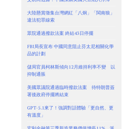
大陸懸賞徵集台灣網紅「八炯」「閩南狼」
違法犯罪線索
眾院通過撥款法案 終結43日停擺
FBI局長宣布 中國同意阻止芬太尼相關化學
品的計劃
儲局官員柯林斯傾向12月維持利率不變 以
抑制通脹
美國眾議院通過臨時撥款法案 待特朗普簽
署後政府停擺將結束
GPT-5.1來了！強調對話體驗「更自然、更
有溫度」
宏利金融第三季新造業務價值增長11% 派