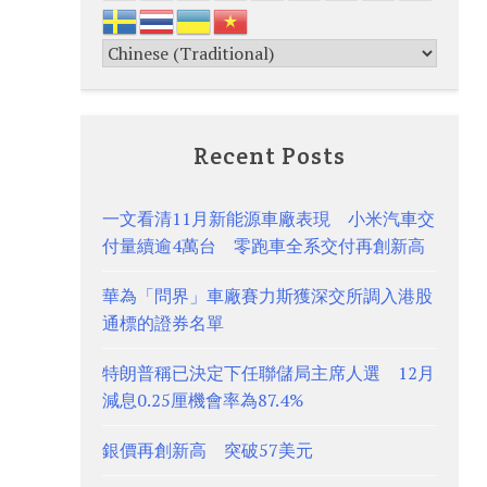
Recent Posts
一文看清11月新能源車廠表現 小米汽車交
付量續逾4萬台 零跑車全系交付再創新高
華為「問界」車廠賽力斯獲深交所調入港股
通標的證券名單
特朗普稱已決定下任聯儲局主席人選 12月
減息0.25厘機會率為87.4%
銀價再創新高 突破57美元