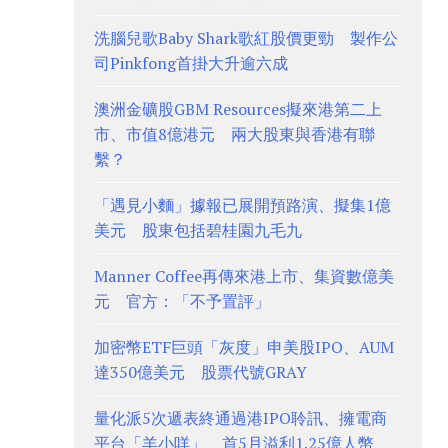
洗腦兒歌Baby Shark歌紅股價更勁 製作公
司Pinkfong首掛大升逾六成
澳洲金礦股GBM Resources擬來港第二上
市、市值8億港元 兩大股東與香港有聯
繫？
「遇見小麵」據報已展開預路演、擬集1億
美元 股東包括碧桂園九毛九
Manner Coffee再傳來港上市、集資數億美
元 官方：「不予置評」
加密幣ETF巨頭「灰度」申美股IPO、AUM
達350億美元 股票代號GRAY
量化派5次遞表終通過港IPO聆訊、擁電商
平台「羊小咩」 首5月溢利1.25億人幣