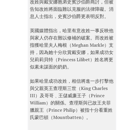
改姓與戴安娜胞弟史賓沙伯爵商討，但被
告知改姓將面臨難以克服的法律障礙。消
息人士指出，史賓沙伯爵更表明反對。
英國媒體指出，哈里有意改姓一事反映他
與家人仍存在難以修補的破案。而改姓被
指獲哈里夫人梅根（Meghan Markle）支
持，因為她十分欣賞戴安娜，如果成功女
兒莉莉貝特（Princess Lilibet）姓名將更
似素未謀面的奶奶。
如果哈里成功改姓，相信將進一步打擊他
與父親英王查理斯三世（King Charles
III）及哥哥﹑王儲威廉王子（Prince
William）的關係。查理斯與已故王夫菲
臘親王（Prince Philip）被指十分看重姓
氏蒙巴頓（Mountbatten）。