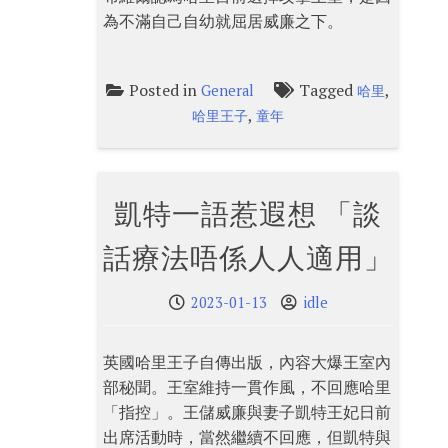
為不滿自己自幼就屈居威廉之下。
Posted in
Tagged
,
General
哈里
,
哈里王子
童年
凱特一語惹遐想 「談
話療法唔係人人適用」
2023-01-13
idle
英國哈里王子自傳出版，內容大爆王室內
部秘聞。王室維持一貫作風，不回應哈里
「指控」。王儲威廉與妻子凱特王妃日前
出席活動時，當然繼續不回應，但凱特與