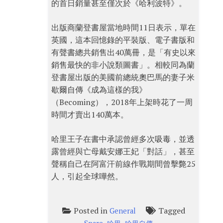
的首日銷量甚至僅次於《哈利波特》。
出版商蘭登書屋當地時間11日表示，單在
英國，這本回憶錄的平裝版、電子書版和
有聲書總共銷售出40萬冊，是「有史以來
銷售最快的非小說類圖書」。相較同為蘭
登書屋出版的美國前總統奧巴馬的妻子米
歇爾自傳《成為這樣的我》
（Becoming），2018年上架時花了一周
時間才賣出140萬本。
哈里王子在書中承認曾經多次吸毒，並透
露曾經與亡母戴安娜王妃「對話」，甚至
聲稱自己在阿富汗前線作戰期間曾擊斃25
人，引起全球嘩然。
Posted in
Tagged
General