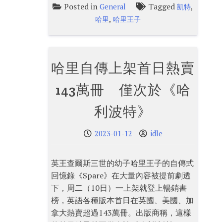
Posted in
Tagged
,
General
凱特
,
哈里
哈里王子
哈里自傳上架首日熱賣
143萬冊 僅次於《哈
利波特》
2023-01-12
idle
英王查爾斯三世的幼子哈里王子的自傳式
回憶錄《Spare》在大量內容被提前劇透
下，周二（10日）一上架就登上暢銷書
榜，英語各種版本首日在英國、美國、加
拿大熱賣超過143萬冊。出版商稱，這樣