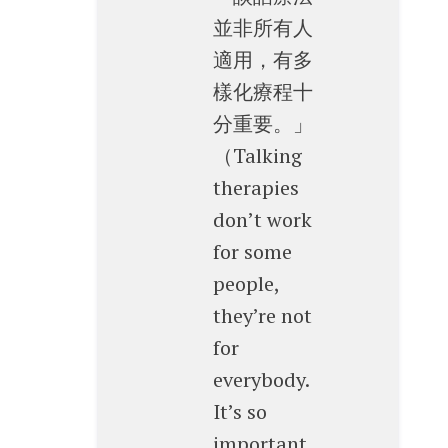
並非所有人
適用，有多
樣化療程十
分重要。」
（Talking
therapies
don’t work
for some
people,
they’re not
for
everybody.
It’s so
important