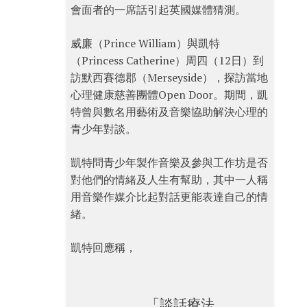
會面者的一席話引起英國媒體猜測。
威廉（Prince William）與凱特
（Princess Catherine）周四（12日）到
訪默西賽德郡（Merseyside），探訪當地
心理健康慈善團體Open Door。期間，凱
特曾與數名用藝術及音樂協助解決心理的
青少年對談。
凱特問青少年製作音樂及參與工作坊是否
對他們的情緒及人生有幫助，其中一人稱
用音樂作媒介比起對話更能表達自己的情
緒。
凱特回應稱，
「談話療法