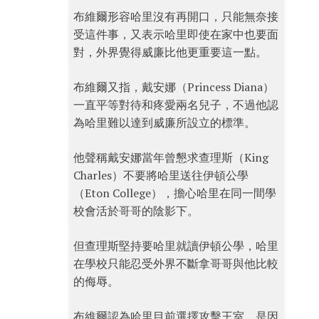
布維爾形容哈里沒有再開口，只能無奈接
受這件事，又表示哈里即使在家中也要面
對，外界覺得威廉比他更重要這一點。
布維爾又指，戴安娜（Princess Diana）
一直平等對待和疼愛兩名兒子，不過他認
為哈里難以達到威廉所設立的標準。
他聲稱戴安娜當年曾懇求查理斯（King
Charles）不要將哈里送往伊頓公學
（Eton College），擔心哈里在同一間學
校會活於哥哥的陰影下。
但查理斯堅持要哈里就讀伊頓公學，哈里
在學校只能忍受外界不斷拿哥哥與他比較
的侮辱。
布維爾認為哈里目前選擇攻擊王室，是因