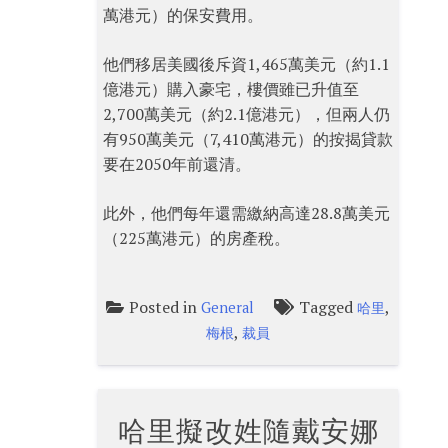
萬港元）的保安費用。
他們移居美國後斥資1,465萬美元（約1.1
億港元）購入豪宅，樓價雖已升值至
2,700萬美元（約2.1億港元），但兩人仍
有950萬美元（7,410萬港元）的按揭貸款
要在2050年前還清。
此外，他們每年還需繳納高達28.8萬美元
（225萬港元）的房產稅。
Posted in
Tagged
,
General
哈里
,
梅根
裁員
哈里擬改姓隨戴安娜