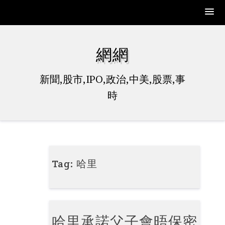
Skip
to
網網
content
新聞,股市,IPO,政治,中美,股票,事
時
Tag:
哈里
哈里承諾父子會晤保密