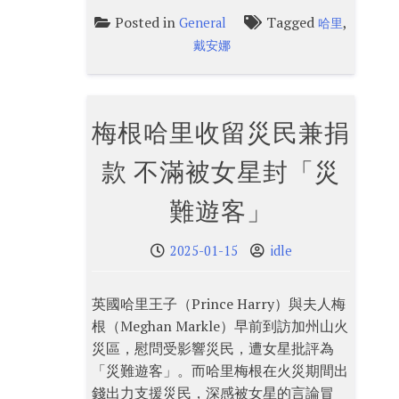
Posted in
Tagged
,
General
哈里
戴安娜
梅根哈里收留災民兼捐
款 不滿被女星封「災
難遊客」
2025-01-15
idle
英國哈里王子（Prince Harry）與夫人梅
根（Meghan Markle）早前到訪加州山火
災區，慰問受影響災民，遭女星批評為
「災難遊客」。而哈里梅根在火災期間出
錢出力支援災民，深感被女星的言論冒