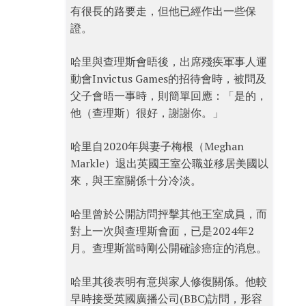
有很長的路要走，但他已經作出一些保
證。
哈里與查理斯會晤後，出席殘疾軍事人運
動會Invictus Games的招待會時，被問及
父子會晤一事時，則簡單回應：「是的，
他（查理斯）很好，謝謝你。」
哈里自2020年與妻子梅根（Meghan
Markle）退出英國王室公職並移居美國以
來，與王室關係十分冷淡。
哈里曾於公開訪問抨擊其他王室成員，而
對上一次與查理斯會面，已是2024年2
月。查理斯當時剛公開確診癌症的消息。
哈里其後表明有意與家人修復關係。他較
早時接受英國廣播公司(BBC)訪問，形容