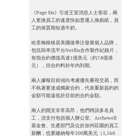
《Page Six》引述王室消息人士形容，兩
人更換員工的速度快如普通人換廁紙，員
工的保質期短過牛奶。
哈里梅根移居美國後專注發展個人品牌，
包括與串流平台Netflix合作製作紀錄片，
有指合約價值高達1億美元（約7.8億港
元），但合約料於年內到期。
兩人據報目前傾向考慮優先審視交易，而
不執著要達成獨家合約，代表重新簽約的
金額可能遠低於目前的合約金額。
兩人的開支非常高昂，他們聘請多名員
工，須支付包括個人辦公室、Archewell
基金會、生產部門及位於加州莊園的員工
薪酬，也要繳納每年200萬美元（1,560