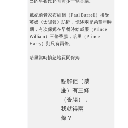
己的早餐比起哥哥少一條香腸。
戴妃前管家布維爾（Paul Burrell）接受
英媒《太陽報》訪問，憶述兩兄弟童年時
期，有次保姆在早餐時給威廉（Prince
William）三條香腸，哈里（Prince
Harry）則只有兩條。
哈里當時憤怒地質問保姆：
點解佢（威
廉）有三條
（香腸），
我就得兩
條？