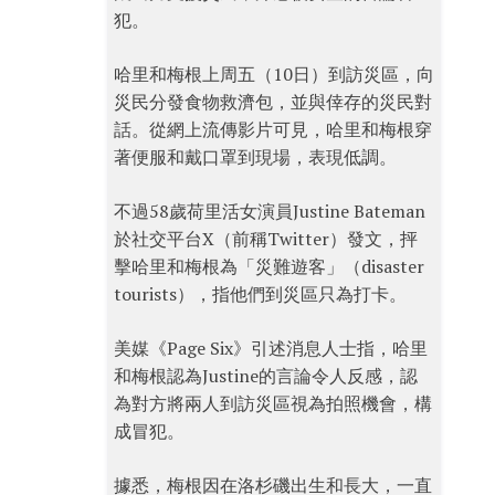
犯。
哈里和梅根上周五（10日）到訪災區，向
災民分發食物救濟包，並與倖存的災民對
話。從網上流傳影片可見，哈里和梅根穿
著便服和戴口罩到現場，表現低調。
不過58歲荷里活女演員Justine Bateman
於社交平台X（前稱Twitter）發文，抨
擊哈里和梅根為「災難遊客」（disaster
tourists），指他們到災區只為打卡。
美媒《Page Six》引述消息人士指，哈里
和梅根認為Justine的言論令人反感，認
為對方將兩人到訪災區視為拍照機會，構
成冒犯。
據悉，梅根因在洛杉磯出生和長大，一直