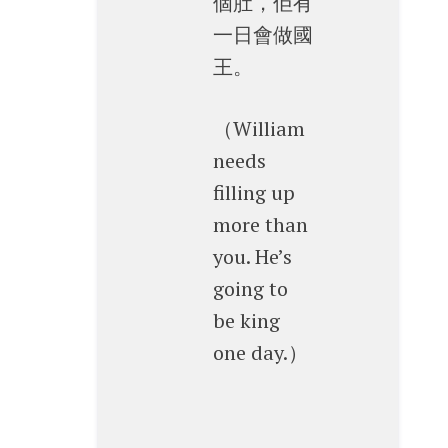
個肚，佢有
一日會做國
王。
（William
needs
filling up
more than
you. He’s
going to
be king
one day.）