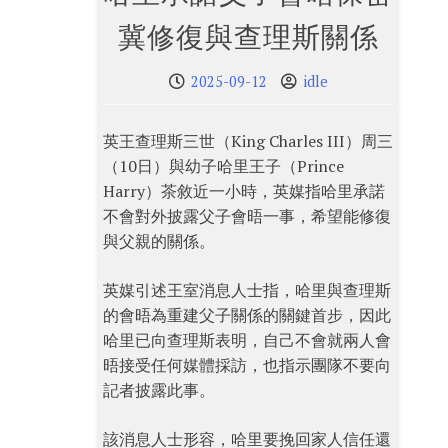
冀修復與查理斯關係
2025-09-12
idle
英王查理斯三世（King Charles III）周三
（10日）與幼子哈里王子（Prince
Harry）茶敘近一小時，英媒指哈里承諾
不會對外披露父子會晤一事，希望能修復
與父親的關係。
英媒引述王室消息人士指，哈里與查理斯
的會晤為重建父子關係的關鍵首步，因此
哈里已向查理斯表明，自己不會就兩人會
晤接受任何媒體採訪，也指示團隊不要向
記者披露此事。
該消息人士形容，哈里要挽回家人信任還