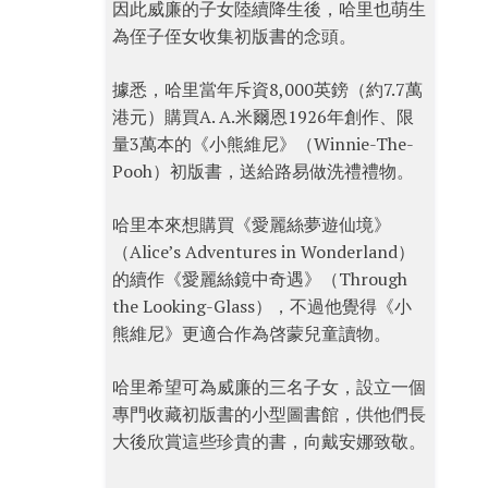
因此威廉的子女陸續降生後，哈里也萌生
為侄子侄女收集初版書的念頭。
據悉，哈里當年斥資8,000英鎊（約7.7萬
港元）購買A. A.米爾恩1926年創作、限
量3萬本的《小熊維尼》（Winnie-The-
Pooh）初版書，送給路易做洗禮禮物。
哈里本來想購買《愛麗絲夢遊仙境》
（Alice’s Adventures in Wonderland）
的續作《愛麗絲鏡中奇遇》（Through
the Looking-Glass），不過他覺得《小
熊維尼》更適合作為啓蒙兒童讀物。
哈里希望可為威廉的三名子女，設立一個
專門收藏初版書的小型圖書館，供他們長
大後欣賞這些珍貴的書，向戴安娜致敬。