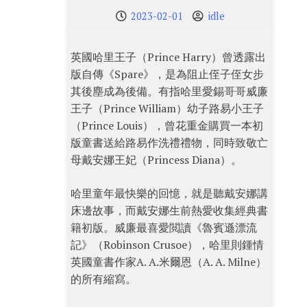
2023-02-01
idle
英國哈里王子（Prince Harry）曾透露出
版自傳《Spare》，是為阻止侄子侄女步
其後塵成為後備。有指哈里愛錫哥哥威廉
王子（Prince William）幼子路易小王子
（Prince Louis），曾花重金購買一本初
版童書送給路易作洗禮禮物，同時致敬亡
母戴安娜王妃（Princess Diana）。
哈里童年最快樂的回憶，就是聽戴安娜講
床邊故事，而戴安娜生前熱愛收集經典書
籍初版。威廉最喜愛閲讀《魯賓遜漂流
記》（Robinson Crusoe），哈里則鍾情
英國童書作家A. A.米爾恩（A. A. Milne）
的所有縮寫。