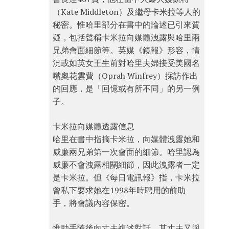
（Kate Middleton）及繼母卡米拉等人的
秘密。惟哈里部分在書中的論述已引來質
疑，包括聲稱卡米拉向媒體洩露與哈里兩
兄弟會面細節等。英媒《鏡報》形容，情
況或如英女王生前對哈里夫婦接受美國名
嘴奧花雲費（Oprah Winfrey）採訪作出
的回應，是「回憶或有所不同」的另一例
子。
卡米拉向媒體透露信息
哈里在書中指摘卡米拉，向媒體洩露她和
威廉兩兄弟第一次會面的細節。哈里認為
威廉不會洩露相關細節，因此洩露者一定
是卡米拉。但《每日電訊報》指，卡米拉
曾私下要求她在1998年時聘用的前助
手，將會議內容保密。
惟助手隨後向丈夫複述對話，其丈夫又與