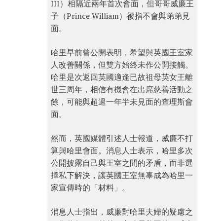
III）相隔近兩年首次會面，但哥哥威廉王
子（Prince William）被指不會與弟弟見
面。
哈里早前曾公開表明，希望與英國王室家
人改善關係，但雙方始終未作公開接觸。
哈里是次返回英國適逢已故祖母英女王離
世三周年，相信有機會在出席慈善活動之
餘，可能與超過一年半未見面的查理斯會
面。
然而，英國媒體引述人士報道，威廉不打
算與哈里會面。消息人士表示，哈里多次
公開披露自己與王室之間的矛盾，而非選
擇私下解決，讓英國王室無辜成為哈里一
家宣傳時的「材料」。
消息人士指出，威廉對哈里夫婦的疑慮之