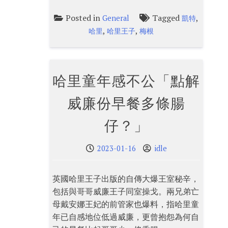
Posted in
Tagged
,
General
凱特
,
,
哈里
哈里王子
梅根
哈里童年感不公「點解
威廉份早餐多條腸
仔？」
2023-01-16
idle
英國哈里王子出版的自傳大爆王室秘辛，
包括與哥哥威廉王子同室操戈。兩兄弟亡
母戴安娜王妃的前管家也爆料，指哈里童
年已自感地位低過威廉，更曾抱怨為何自