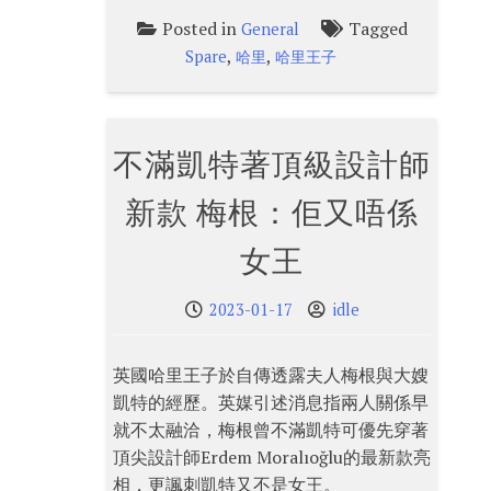
Posted in
Tagged
General
,
,
Spare
哈里
哈里王子
不滿凱特著頂級設計師
新款 梅根：佢又唔係
女王
2023-01-17
idle
英國哈里王子於自傳透露夫人梅根與大嫂
凱特的經歷。英媒引述消息指兩人關係早
就不太融洽，梅根曾不滿凱特可優先穿著
頂尖設計師Erdem Moralıoğlu的最新款亮
相，更諷刺凱特又不是女王。