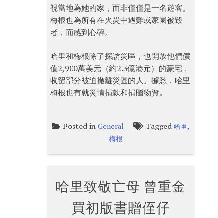
視當地為她的家，而非僅僅是一名遊客。
梅根也為所有在火災中遇難或家園被毀
者，而感到心碎。
哈里和梅根除了探訪災區，也開放他們價
值2,900萬美元（約2.3億港元）的豪宅，
收留部分被迫撤離災區的人。據悉，哈里
梅根也有就災情捐款和捐贈物資。
Posted in
Tagged
,
General
哈里
梅根
哈里致敬亡母 曾重金
買初版書贈侄仔