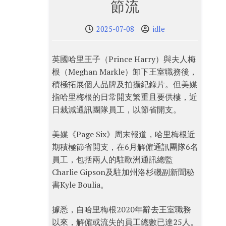
節流
2025-07-08
idle
英國哈里王子（Prince Harry）與夫人梅
根（Meghan Markle）卸下王室職務後，
積極拓展個人品牌及拍攝紀錄片。但美媒
指哈里梅根的日常開支繁重且要供樓，近
日裁減通訊團隊員工，以節省開支。
美媒《Page Six》周末報道，哈里梅根近
期積極節省開支，在6月解僱通訊團隊6名
員工，包括兩人的駐歐洲通訊總監
Charlie Gipson及駐加州洛杉磯副新聞秘
書Kyle Boulia。
據悉，自哈里梅根2020年辭去王室職務
以來，解僱或流失的員工總數已達25人。