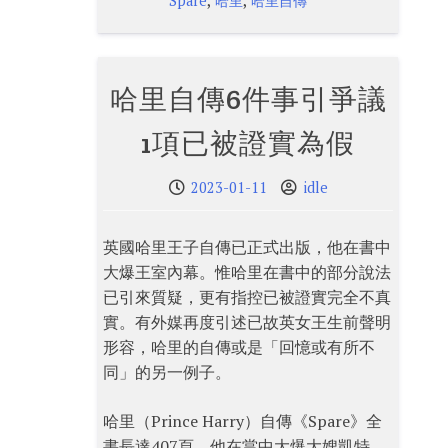
,
,
Spare
哈里
哈里自傳
哈里自傳6件事引爭議
1項已被證實為假
2023-01-11
idle
英國哈里王子自傳已正式出版，他在書中
大爆王室內幕。惟哈里在書中的部分說法
已引來質疑，更有指控已被證實完全不真
實。有外媒再度引述已故英女王生前聲明
形容，哈里的自傳或是「回憶或有所不
同」的另一例子。
哈里（Prince Harry）自傳《Spare》全
書長達407頁，他在當中大爆大嫂凱特