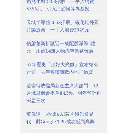
遇見小麵2408招股 一手入場費
3556元、引入海底撈等為基投
天域半導體2658招股、碳化硅外延
片製造商 一手入場費2929元
佑駕創新折讓近一成配股淨籌2億
元 用於L4無人物流車業務發展
57年歷史「頂好大光麵」宣布結束
營運 去年曾嘆難敵內地平價貨
哈塞特成儲局新任主席大熱門 12
月減息機會率為84.3%、明年預計再
減息三次
英偉達：Nvidia AI芯片領先業界一
代 對Google TPU成功感到高興