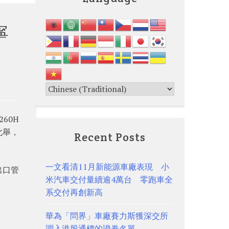
寧
60H
此舉，
Recent Posts
一文看清11月新能源車廠表現 小
出口管
米汽車交付量續逾4萬台 零跑車全
系交付再創新高
華為「問界」車廠賽力斯獲深交所
調入港股通標的證券名單