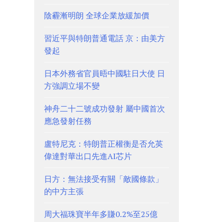
陰霾漸明朗 全球企業放緩加價
習近平與特朗普通電話 京：由美方
發起
日本外務省官員晤中國駐日大使 日
方強調立場不變
神舟二十二號成功發射 屬中國首次
應急發射任務
盧特尼克：特朗普正權衡是否允英
偉達對華出口先進AI芯片
日方：無法接受有關「敵國條款」
的中方主張
周大福珠寶半年多賺0.2%至25億