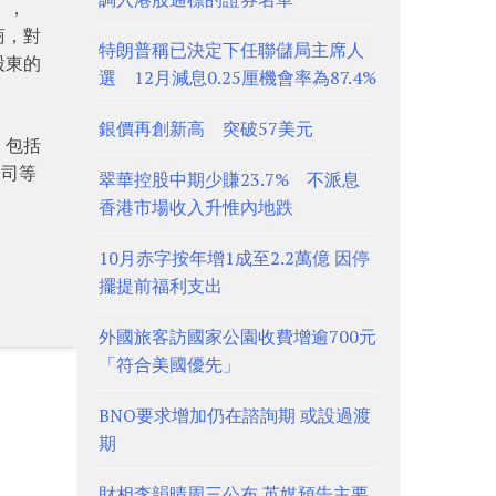
」，
商，對
特朗普稱已決定下任聯儲局主席人
股東的
選 12月減息0.25厘機會率為87.4%
銀價再創新高 突破57美元
，包括
公司等
翠華控股中期少賺23.7% 不派息
香港市場收入升惟內地跌
10月赤字按年增1成至2.2萬億 因停
擺提前福利支出
外國旅客訪國家公園收費增逾700元
「符合美國優先」
BNO要求增加仍在諮詢期 或設過渡
期
財相李韻晴周三公布 英媒預告主要