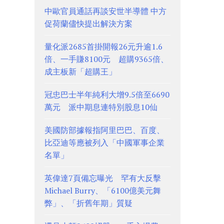
中歐官員通話再談安世半導體 中方
促荷蘭儘快提出解決方案
量化派2685首掛開報26元升逾1.6
倍、一手賺8100元 超購9365倍、
成主板新「超購王」
冠忠巴士半年純利大增9.5倍至6690
萬元 派中期息連特別股息10仙
美國防部據報指阿里巴巴、百度、
比亞迪等應被列入「中國軍事企業
名單」
英偉達7頁備忘曝光 罕有大反擊
Michael Burry、「6100億美元舞
弊」、「折舊年期」質疑