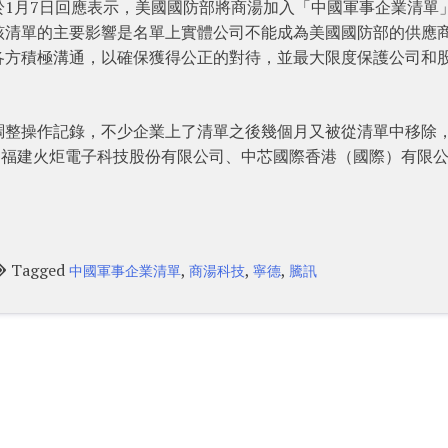
1月7日回應表示，美國國防部將商湯加入「中國軍事企業清單
該清單的主要影響是名單上實體公司不能成為美國國防部的供應
各方積極溝通，以確保獲得公正的對待，並最大限度保護公司和
次調整操作記錄，不少企業上了清單之後幾個月又被從清單中移除
、福建火炬電子科技股份有限公司、中芯國際香港（國際）有限
。
Tagged
,
,
,
中國軍事企業清單
商湯科技
寧德
騰訊