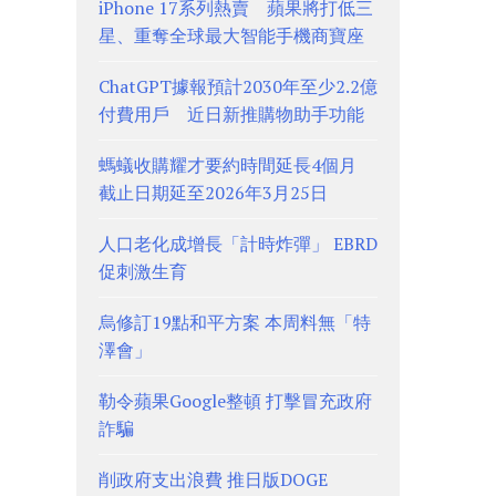
iPhone 17系列熱賣 蘋果將打低三
星、重奪全球最大智能手機商寶座
ChatGPT據報預計2030年至少2.2億
付費用戶 近日新推購物助手功能
螞蟻收購耀才要約時間延長4個月
截止日期延至2026年3月25日
人口老化成增長「計時炸彈」 EBRD
促刺激生育
烏修訂19點和平方案 本周料無「特
澤會」
勒令蘋果Google整頓 打擊冒充政府
詐騙
削政府支出浪費 推日版DOGE