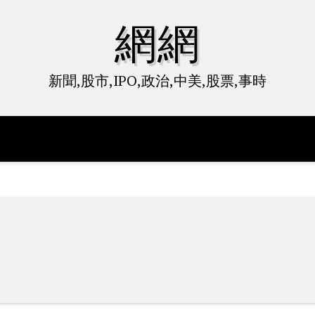
網網
新聞,股市,IPO,政治,中美,股票,事時