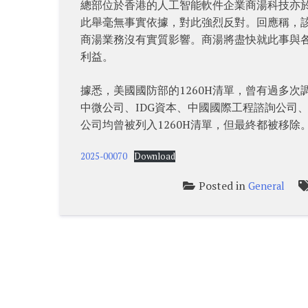
總部位於香港的人工智能軟件企業商湯科技亦於
此舉毫無事實依據，對此強烈反對。回應稱，
商湯業務沒有實質影響。商湯將盡快就此事與
利益。
據悉，美國國防部的1260H清單，曾有過多
中微公司、IDG資本、中國國際工程諮詢公司
公司均曾被列入1260H清單，但最終都被移除
2025-00070
Download
Posted in
General