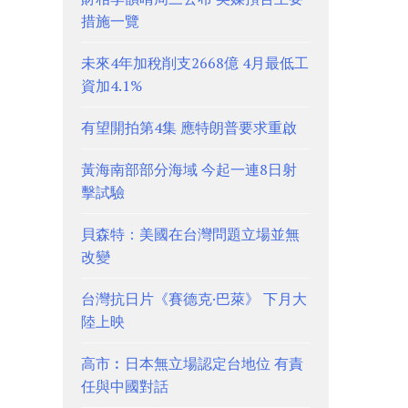
措施一覽
未來4年加稅削支2668億 4月最低工
資加4.1%
有望開拍第4集 應特朗普要求重啟
黃海南部部分海域 今起一連8日射
擊試驗
貝森特：美國在台灣問題立場並無
改變
台灣抗日片《賽德克·巴萊》 下月大
陸上映
高市︰日本無立場認定台地位 有責
任與中國對話