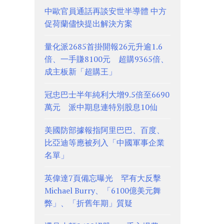
中歐官員通話再談安世半導體 中方
促荷蘭儘快提出解決方案
量化派2685首掛開報26元升逾1.6
倍、一手賺8100元 超購9365倍、
成主板新「超購王」
冠忠巴士半年純利大增9.5倍至6690
萬元 派中期息連特別股息10仙
美國防部據報指阿里巴巴、百度、
比亞迪等應被列入「中國軍事企業
名單」
英偉達7頁備忘曝光 罕有大反擊
Michael Burry、「6100億美元舞
弊」、「折舊年期」質疑