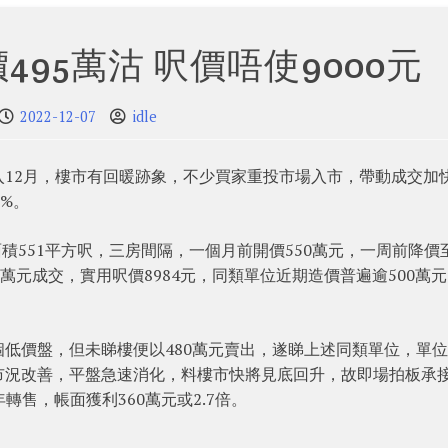
495萬沽 呎價唔使9000元
2022-12-07
idle
12月，樓市有回暖跡象，不少買家重投市場入市，帶動成交加
%。
積551平方呎，三房間隔，一個月前開價550萬元，一周前降價至
萬元成交，實用呎價8984元，同類單位近期造價普遍逾500萬
低價盤，但未睇樓便以480萬元賣出，遂睇上述同類單位，單
市況改善，平盤急速消化，料樓市快將見底回升，故即場拍板承
年轉售，帳面獲利360萬元或2.7倍。