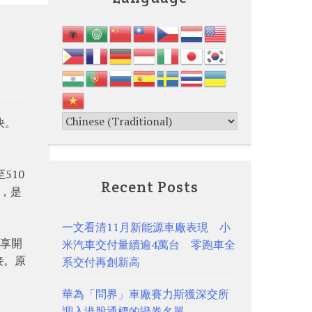
快。
510
Recent Posts
元，是
一文看清11月新能源車廠表現 小
位享開
米汽車交付量續逾4萬台 零跑車全
接。原
系交付再創新高
華為「問界」車廠賽力斯獲深交所
調入港股通標的證券名單