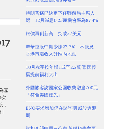
特朗普稱已決定下任聯儲局主席人
選 12月減息0.25厘機會率為87.4%
銀價再創新高 突破57美元
17
翠華控股中期少賺23.7% 不派息
香港市場收入升惟內地跌
10月赤字按年增1成至2.2萬億 因停
擺提前福利支出
外國旅客訪國家公園收費增逾700元
交為嘉
「符合美國優先」
修欠
接，
BNO要求增加仍在諮詢期 或設過渡
利
期
財相李韻晴周三公布 英媒預告主要