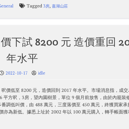
Tagged
,
General
3房
嘉湖山莊
下試 8200 元 造價重回 20
年水平
2022-10-17
idle
，呎價低至 8200 元，造價回到 2017 年水平。市場消息指，成
 546 平方呎，3房，望內園樹景，單位 9 個月前放售，由於內籠裝
調低叫價，由 488 萬元，三度落價至 450 萬元，終獲買家承
，呎價亦為新低。據悉上址於 2002 年以 100 萬元購入，轉手帳面獲