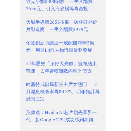
遇見小麵2408招股 一手入場費
3556元、引入海底撈等為基投
天域半導體2658招股、碳化硅外延
片製造商 一手入場費2929元
佑駕創新折讓近一成配股淨籌2億
元 用於L4無人物流車業務發展
57年歷史「頂好大光麵」宣布結束
營運 去年曾嘆難敵內地平價貨
哈塞特成儲局新任主席大熱門 12
月減息機會率為84.3%、明年預計再
減息三次
英偉達：Nvidia AI芯片領先業界一
代 對Google TPU成功感到高興