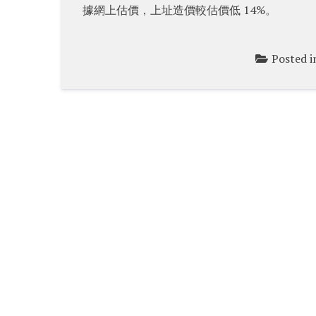
據網上估價，上址造價較估價低 14%。
Posted 