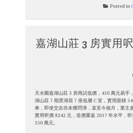
Posted in
嘉湖山莊 3 房實用呎價
天水圍嘉湖山莊 3 房再試低價，450 萬元易手
湖山莊 7 期景湖居 7 座低層 C 室，實用面積
奉，即使交吉亦未獲問津，直至今個月，業主多番
實用呎價 8242 元，造價重返 2017 年水平
350 萬元。