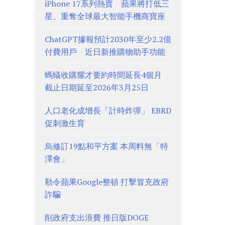
iPhone 17系列熱賣 蘋果將打低三
星、重奪全球最大智能手機商寶座
ChatGPT據報預計2030年至少2.2億
付費用戶 近日新推購物助手功能
螞蟻收購耀才要約時間延長4個月
截止日期延至2026年3月25日
人口老化成增長「計時炸彈」 EBRD
促刺激生育
烏修訂19點和平方案 本周料無「特
澤會」
勒令蘋果Google整頓 打擊冒充政府
詐騙
削政府支出浪費 推日版DOGE