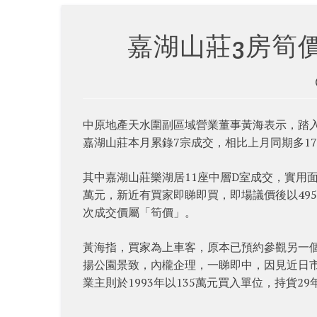
嘉湖山莊3房筍價
中原地產天水圍副區域營業董事黃海表示，踏入
嘉湖山莊本月累錄7宗成交，相比上月同期多17
其中嘉湖山莊樂湖居11座中層D室成交，實用面
萬元，新近有買家即睇即買，即場議價後以495
次成交價屬「筍價」。
黃海指，買家為上車客，原本已預約參觀另一個
揚公園景致，內櫳企理，一睇即中，因見近日
業主則於1993年以135萬元買入單位，持貨29