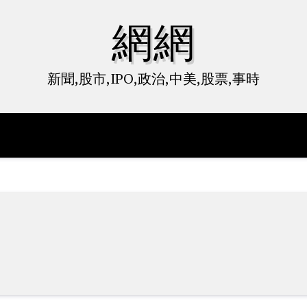
網網
新聞,股市,IPO,政治,中美,股票,事時