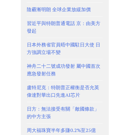
陰霾漸明朗 全球企業放緩加價
習近平與特朗普通電話 京：由美方
發起
日本外務省官員晤中國駐日大使 日
方強調立場不變
神舟二十二號成功發射 屬中國首次
應急發射任務
盧特尼克：特朗普正權衡是否允英
偉達對華出口先進AI芯片
日方：無法接受有關「敵國條款」
的中方主張
周大福珠寶半年多賺0.2%至25億