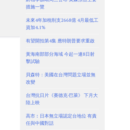
措施一覽
未來4年加稅削支2668億 4月最低工
資加4.1%
有望開拍第4集 應特朗普要求重啟
黃海南部部分海域 今起一連8日射
擊試驗
貝森特：美國在台灣問題立場並無
改變
台灣抗日片《賽德克·巴萊》 下月大
陸上映
高市︰日本無立場認定台地位 有責
任與中國對話