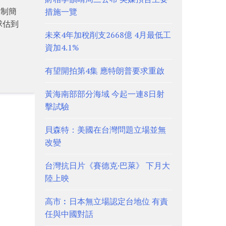
稅制簡
措施一覽
球估到
未來4年加稅削支2668億 4月最低工
資加4.1%
有望開拍第4集 應特朗普要求重啟
黃海南部部分海域 今起一連8日射
擊試驗
貝森特：美國在台灣問題立場並無
改變
台灣抗日片《賽德克·巴萊》 下月大
陸上映
高市︰日本無立場認定台地位 有責
任與中國對話