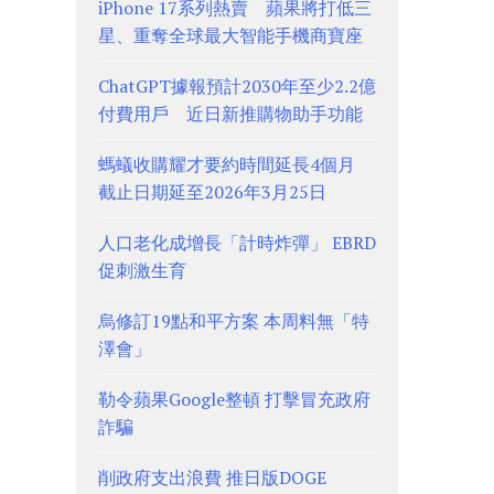
iPhone 17系列熱賣 蘋果將打低三
星、重奪全球最大智能手機商寶座
ChatGPT據報預計2030年至少2.2億
付費用戶 近日新推購物助手功能
螞蟻收購耀才要約時間延長4個月
截止日期延至2026年3月25日
人口老化成增長「計時炸彈」 EBRD
促刺激生育
烏修訂19點和平方案 本周料無「特
澤會」
勒令蘋果Google整頓 打擊冒充政府
詐騙
削政府支出浪費 推日版DOGE