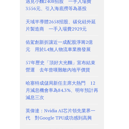
遇見小麵2408招股 一手入場費
3556元、引入海底撈等為基投
天域半導體2658招股、碳化硅外延
片製造商 一手入場費2929元
佑駕創新折讓近一成配股淨籌2億
元 用於L4無人物流車業務發展
57年歷史「頂好大光麵」宣布結束
營運 去年曾嘆難敵內地平價貨
哈塞特成儲局新任主席大熱門 12
月減息機會率為84.3%、明年預計再
減息三次
英偉達：Nvidia AI芯片領先業界一
代 對Google TPU成功感到高興