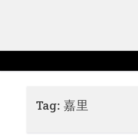
Skip
to
content
Tag:
嘉里