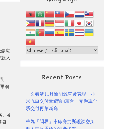
版豪宅
造就入
Recent Posts
類別，
將軍澳
一文看清11月新能源車廠表現 小
米汽車交付量續逾4萬台 零跑車全
系交付再創新高
房、4
華為「問界」車廠賽力斯獲深交所
善盡
調入港股通標的證券名單