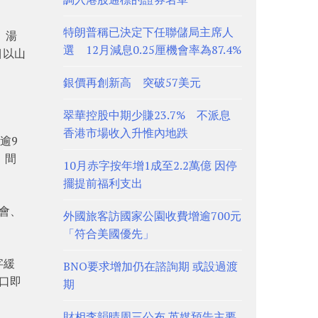
特朗普稱已決定下任聯儲局主席人
。湯
選 12月減息0.25厘機會率為87.4%
目以山
銀價再創新高 突破57美元
翠華控股中期少賺23.7% 不派息
香港市場收入升惟內地跌
逾9
、間
10月赤字按年增1成至2.2萬億 因停
擺提前福利支出
會、
外國旅客訪國家公園收費增逾700元
「符合美國優先」
字緩
BNO要求增加仍在諮詢期 或設過渡
口即
期
財相李韻晴周三公布 英媒預告主要