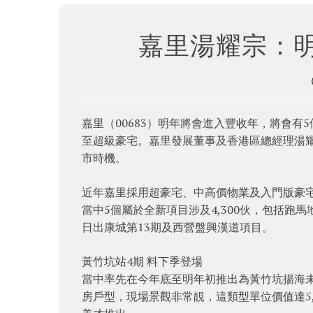
嘉里湯耀宗：明
嘉里（00683）明年將會進入豐收年，將會有
至超級豪宅。嘉里發展董事及香港區總經理湯耀
市時機。
近年嘉里採用超豪宅、中高價物業及入門版豪宅
當中5個屬於全新項目涉及4,300伙，包括跑
日出康城第13期及西營盤興漢道項目。
黃竹坑站4期 料下季登場
當中率先在今年底至明年初推出為黃竹坑揚海未
房戶型，現場景觀非常靚，這類型單位價值達5,