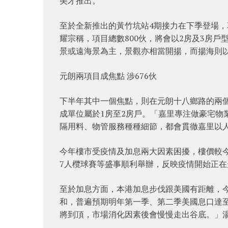
美才推出。
至於全新推出的黃竹坑站4期接力在下季登場，項
耀宗稱，項目總數800伙，將會以2房及3房
景或遠海景為主，景觀亦相當開揚，而揚海則
元朗兩項目成焦點 涉676伙
下半年其中一個焦點，則在元朗十八鄉路的兩個
成單位屬於1房至2房戶。「嘉里專注做豪宅物
隔用料、物管服務種種細節，都會貫徹嘉里以
今年樓市受疫情及加息兩大因素困擾，樓價較
7人欖球賽等盛事順利舉辦，反映疫情開始正
至於加息方面，本港加息步伐跟美國有距離，
和，普遍預期明年第一季、第二季美國息口達
將到頂，市場消化因素後會慢慢走出谷底。」