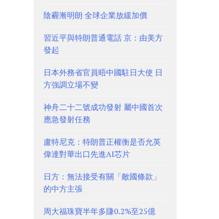
陰霾漸明朗 全球企業放緩加價
習近平與特朗普通電話 京：由美方
發起
日本外務省官員晤中國駐日大使 日
方強調立場不變
神舟二十二號成功發射 屬中國首次
應急發射任務
盧特尼克：特朗普正權衡是否允英
偉達對華出口先進AI芯片
日方：無法接受有關「敵國條款」
的中方主張
周大福珠寶半年多賺0.2%至25億