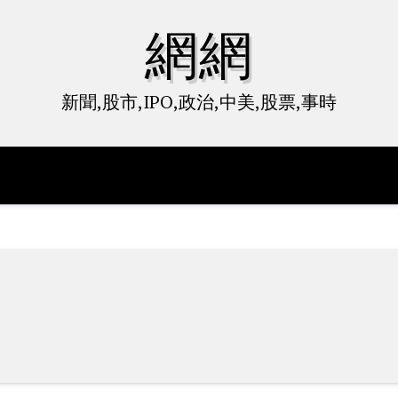
網網
新聞,股市,IPO,政治,中美,股票,事時