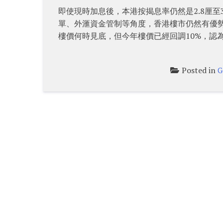
即使現時加息後，本港按揭息率仍然是2.8厘至
單、外滙資金管制等角度，香港樓市仍然有優
樓價何時見底，但今年樓價已經回調10%，認
Posted in
G