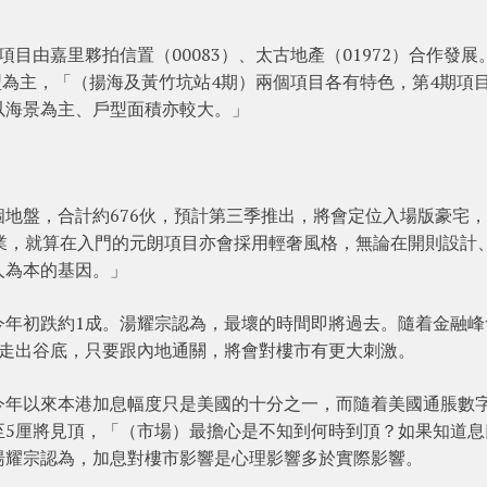
目由嘉里夥拍信置（00083）、太古地產（01972）合作發展
戶型為主，「（揚海及黃竹坑站4期）兩個項目各有特色，第4期項
以海景為主、戶型面積亦較大。」
地盤，合計約676伙，預計第三季推出，將會定位入場版豪宅，
業，就算在入門的元朗項目亦會採用輕奢風格，無論在開則設計
人為本的基因。」
今年初跌約1成。湯耀宗認為，最壞的時間即將過去。隨着金融峰
在走出谷底，只要跟內地通關，將會對樓市有更大刺激。
今年以來本港加息幅度只是美國的十分之一，而隨着美國通脹數
至5厘將見頂，「（市場）最擔心是不知到何時到頂？如果知道息
湯耀宗認為，加息對樓市影響是心理影響多於實際影響。