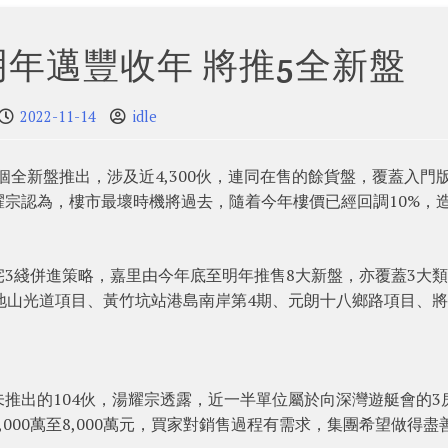
年邁豐收年 將推5全新盤
2022-11-14
idle
5個全新盤推出，涉及近4,300伙，連同在售的餘貨盤，覆蓋入門
宗認為，樓市最壞時機將過去，隨着今年樓價已經回調10%，
3綫併進策略，嘉里由今年底至明年推售8大新盤，亦覆蓋3大
馬地山光道項目、黃竹坑站港島南岸第4期、元朗十八鄉路項目、
推出的104伙，湯耀宗透露，近一半單位屬於向深灣遊艇會的3
000萬至8,000萬元，買家對銷售過程有需求，集團希望做得盡