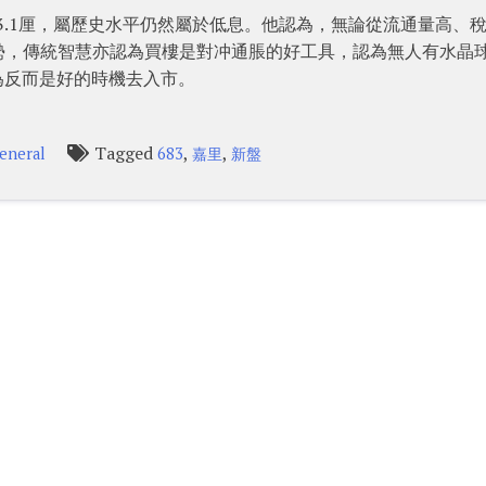
3.1厘，屬歷史水平仍然屬於低息。他認為，無論從流通量高、
勢，傳統智慧亦認為買樓是對冲通脹的好工具，認為無人有水晶
為反而是好的時機去入市。
Tagged
,
,
eneral
683
嘉里
新盤