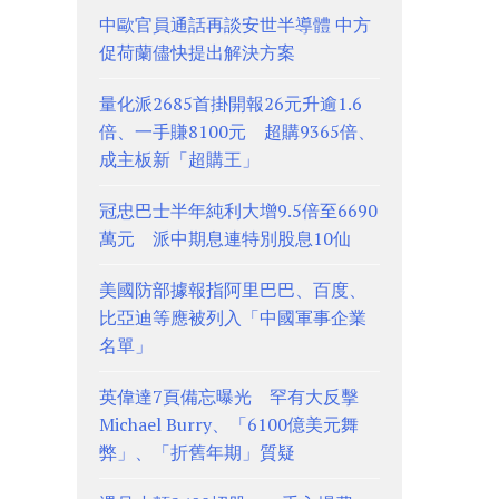
中歐官員通話再談安世半導體 中方
促荷蘭儘快提出解決方案
量化派2685首掛開報26元升逾1.6
倍、一手賺8100元 超購9365倍、
成主板新「超購王」
冠忠巴士半年純利大增9.5倍至6690
萬元 派中期息連特別股息10仙
美國防部據報指阿里巴巴、百度、
比亞迪等應被列入「中國軍事企業
名單」
英偉達7頁備忘曝光 罕有大反擊
Michael Burry、「6100億美元舞
弊」、「折舊年期」質疑