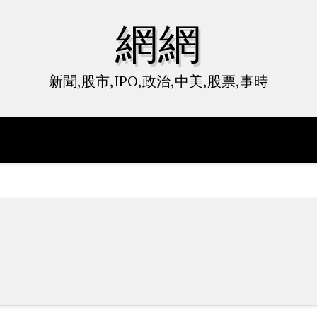
網網
新聞,股市,IPO,政治,中美,股票,事時