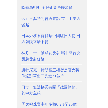
陰霾漸明朗 全球企業放緩加價
習近平與特朗普通電話 京：由美方
發起
日本外務省官員晤中國駐日大使 日
方強調立場不變
神舟二十二號成功發射 屬中國首次
應急發射任務
盧特尼克：特朗普正權衡是否允英
偉達對華出口先進AI芯片
日方：無法接受有關「敵國條款」
的中方主張
周大福珠寶半年多賺0.2%至25億