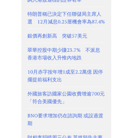
特朗普稱已決定下任聯儲局主席人
選 12月減息0.25厘機會率為87.4%
銀價再創新高 突破57美元
翠華控股中期少賺23.7% 不派息
香港市場收入升惟內地跌
10月赤字按年增1成至2.2萬億 因停
擺提前福利支出
外國旅客訪國家公園收費增逾700元
「符合美國優先」
BNO要求增加仍在諮詢期 或設過渡
期
財相李韻晴周三公布 英媒預告主要