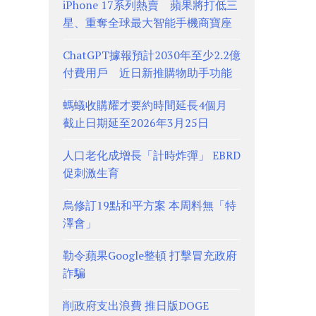
iPhone 17系列熱賣 蘋果將打低三
星、重奪全球最大智能手機商寶座
ChatGPT據報預計2030年至少2.2億
付費用戶 近日新推購物助手功能
螞蟻收購耀才要約時間延長4個月
截止日期延至2026年3月25日
人口老化成增長「計時炸彈」 EBRD
促刺激生育
烏修訂19點和平方案 本周料無「特
澤會」
勒令蘋果Google整頓 打擊冒充政府
詐騙
削政府支出浪費 推日版DOGE