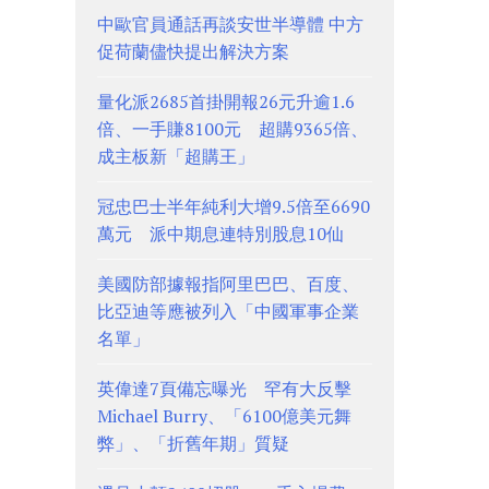
中歐官員通話再談安世半導體 中方
促荷蘭儘快提出解決方案
量化派2685首掛開報26元升逾1.6
倍、一手賺8100元 超購9365倍、
成主板新「超購王」
冠忠巴士半年純利大增9.5倍至6690
萬元 派中期息連特別股息10仙
美國防部據報指阿里巴巴、百度、
比亞迪等應被列入「中國軍事企業
名單」
英偉達7頁備忘曝光 罕有大反擊
Michael Burry、「6100億美元舞
弊」、「折舊年期」質疑