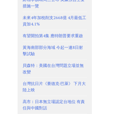
措施一覽
未來4年加稅削支2668億 4月最低工
資加4.1%
有望開拍第4集 應特朗普要求重啟
黃海南部部分海域 今起一連8日射
擊試驗
貝森特：美國在台灣問題立場並無
改變
台灣抗日片《賽德克·巴萊》 下月大
陸上映
高市︰日本無立場認定台地位 有責
任與中國對話