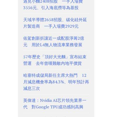
遇見小麵2408招股 一手入場費
3556元、引入海底撈等為基投
天域半導體2658招股、碳化硅外延
片製造商 一手入場費2929元
佑駕創新折讓近一成配股淨籌2億
元 用於L4無人物流車業務發展
57年歷史「頂好大光麵」宣布結束
營運 去年曾嘆難敵內地平價貨
哈塞特成儲局新任主席大熱門 12
月減息機會率為84.3%、明年預計再
減息三次
英偉達：Nvidia AI芯片領先業界一
代 對Google TPU成功感到高興