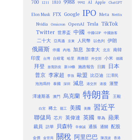
9988
700
1810
AI
Apple
1211
9992
ChatGPT
IPO
Google
FTX
Meta
Elon Musk
Netflix
TikTok
Tesla
OpenAI
Nvidia
Omicron
Twitter
中國
世界盃
中國GDP
中國旅客
二十大
伊朗
人民幣
以色列
亞馬遜
京東
俄羅斯
加息
加拿大
南韓
內地
停擺
北京
印度
小米
台灣
台積電
哈里
商務部
外交部
德國
日本
拜登
施政報告
日圓
新10條
放寬防疫
歐盟
普京
李家超
比亞迪
江澤民
李強
減息
滙豐
泡泡瑪特
泰國
深圳
港股
港交所
特朗普
烏克蘭
澤連斯基
澳門
王毅
習近平
美國
稀土
白宮
罷工
美團
聯儲局
蘋果
英國
英偉達
芯片
華為
貝森特
裁員
配股
通脹
訪華
通關
辛偉誠
關稅
阿里巴巴
金價
金管局
香港
陳茂波