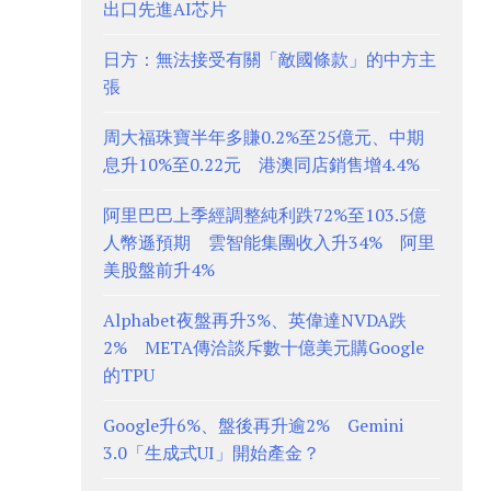
出口先進AI芯片
日方：無法接受有關「敵國條款」的中方主
張
周大福珠寶半年多賺0.2%至25億元、中期
息升10%至0.22元 港澳同店銷售增4.4%
阿里巴巴上季經調整純利跌72%至103.5億
人幣遜預期 雲智能集團收入升34% 阿里
美股盤前升4%
Alphabet夜盤再升3%、英偉達NVDA跌
2% META傳洽談斥數十億美元購Google
的TPU
Google升6%、盤後再升逾2% Gemini
3.0「生成式UI」開始產金？