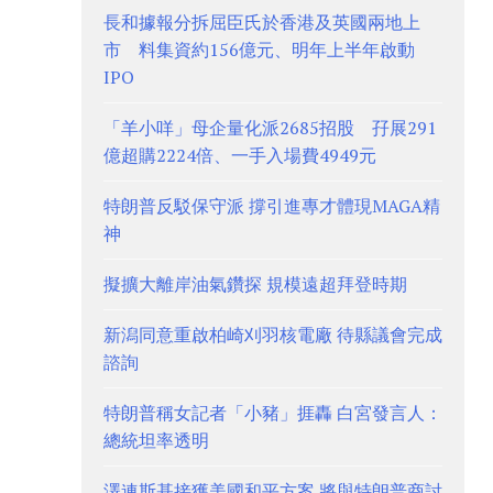
長和據報分拆屈臣氏於香港及英國兩地上
市 料集資約156億元、明年上半年啟動
IPO
「羊小咩」母企量化派2685招股 孖展291
億超購2224倍、一手入場費4949元
特朗普反駁保守派 撐引進專才體現MAGA精
神
擬擴大離岸油氣鑽探 規模遠超拜登時期
新潟同意重啟柏崎刈羽核電廠 待縣議會完成
諮詢
特朗普稱女記者「小豬」捱轟 白宮發言人：
總統坦率透明
澤連斯基接獲美國和平方案 將與特朗普商討