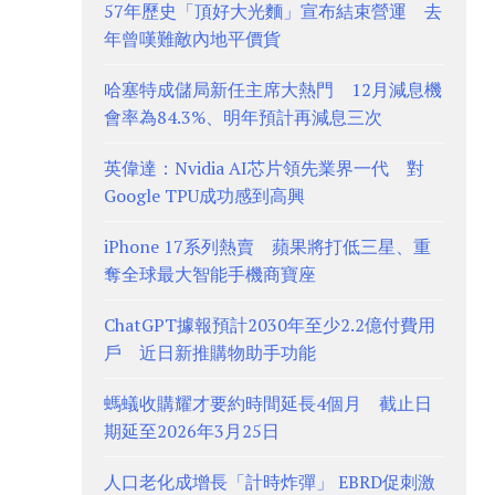
57年歷史「頂好大光麵」宣布結束營運 去
年曾嘆難敵內地平價貨
哈塞特成儲局新任主席大熱門 12月減息機
會率為84.3%、明年預計再減息三次
英偉達：Nvidia AI芯片領先業界一代 對
Google TPU成功感到高興
iPhone 17系列熱賣 蘋果將打低三星、重
奪全球最大智能手機商寶座
ChatGPT據報預計2030年至少2.2億付費用
戶 近日新推購物助手功能
螞蟻收購耀才要約時間延長4個月 截止日
期延至2026年3月25日
人口老化成增長「計時炸彈」 EBRD促刺激