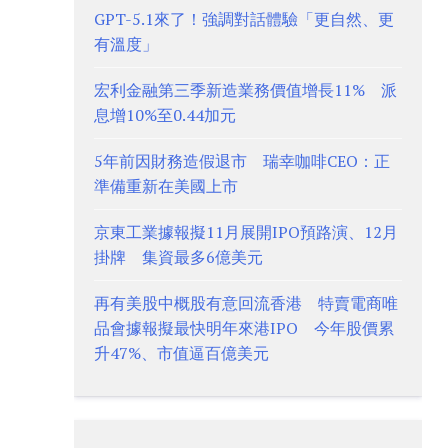
GPT-5.1來了！強調對話體驗「更自然、更
有溫度」
宏利金融第三季新造業務價值增長11% 派
息增10%至0.44加元
5年前因財務造假退市 瑞幸咖啡CEO：正
準備重新在美國上市
京東工業據報擬11月展開IPO預路演、12月
掛牌 集資最多6億美元
再有美股中概股有意回流香港 特賣電商唯
品會據報擬最快明年來港IPO 今年股價累
升47%、市值逼百億美元