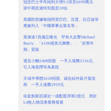
冠忠巴士半年純利大增9.5倍至6690萬元
派中期息連特別股息10仙
美國防部據報指阿里巴巴、百度、比亞迪等
應被列入「中國軍事企業名單」
英偉達7頁備忘曝光 罕有大反擊Michael
Burry、「6100億美元舞弊」、「折舊年
期」質疑
遇見小麵2408招股 一手入場費3556元、
引入海底撈等為基投
天域半導體2658招股、碳化硅外延片製造
商 一手入場費2929元
佑駕創新折讓近一成配股淨籌2億元 用於
L4無人物流車業務發展