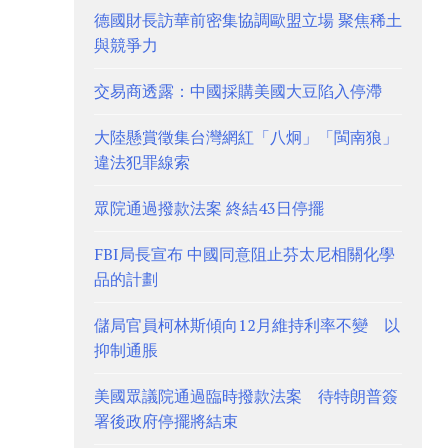
德國財長訪華前密集協調歐盟立場 聚焦稀土
與競爭力
交易商透露：中國採購美國大豆陷入停滯
大陸懸賞徵集台灣網紅「八炯」「閩南狼」
違法犯罪線索
眾院通過撥款法案 終結43日停擺
FBI局長宣布 中國同意阻止芬太尼相關化學
品的計劃
儲局官員柯林斯傾向12月維持利率不變 以
抑制通脹
美國眾議院通過臨時撥款法案 待特朗普簽
署後政府停擺將結束