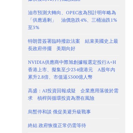
油市預測大轉向、OPEC改為預計明年略為
「供應過剩」 油價急跌4%、三桶油跌1%
至3%
特朗普簽署臨時撥款法案 結束美國史上最
長政府停擺 美期向好
NVIDIA供應商中際旭創據報選定投行A+H
香港上市、擬集至少234億港元 A股年內
累升2.8倍、市值逼5300億人幣
高盛：AI投資回報成疑 企業應用落後於需
求 槓桿與循環投資為潛在風險
烏暫停和談 俄促美避升級戰事
終結 政府恢復正常仍需等待