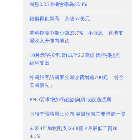
減息0.25厘機會率為87.4%
銀價再創新高 突破57美元
翠華控股中期少賺23.7% 不派息 香港市
場收入升惟內地跌
10月赤字按年增1成至2.2萬億 因停擺提前
福利支出
外國旅客訪國家公園收費增逾700元 「符合
美國優先」
BNO要求增加仍在諮詢期 或設過渡期
財相李韻晴周三公布 英媒預告主要措施一覽
未來4年加稅削支2668億 4月最低工資加
4.1%