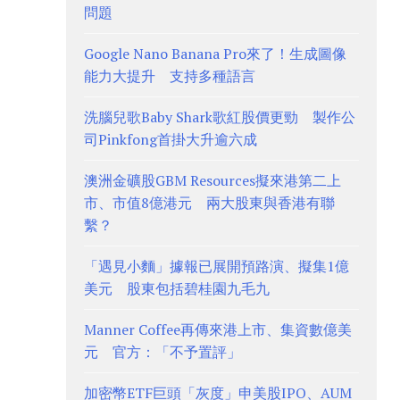
問題
Google Nano Banana Pro來了！生成圖像
能力大提升 支持多種語言
洗腦兒歌Baby Shark歌紅股價更勁 製作公
司Pinkfong首掛大升逾六成
澳洲金礦股GBM Resources擬來港第二上
市、市值8億港元 兩大股東與香港有聯
繫？
「遇見小麵」據報已展開預路演、擬集1億
美元 股東包括碧桂園九毛九
Manner Coffee再傳來港上市、集資數億美
元 官方：「不予置評」
加密幣ETF巨頭「灰度」申美股IPO、AUM