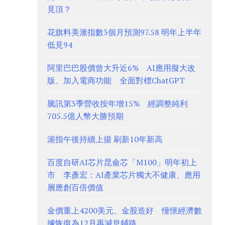
見頂？
花旗料美滙指數3個月預測97.58 明年上半年
低見94
阿里巴巴股價曾大升近6% AI應用擬大改
版、加入電商功能 全面對標ChatGPT
騰訊第3季營收按年增15% 經調整純利
705.5億人幣大勝預期
滬指午後持續上揚 刷新10年新高
百度自研AI芯片昆侖芯「M100」明年初上
市 李彥宏：AI產業芯片獨大不健康、應用
層應創百倍價值
金價重上4200美元、金股造好 憧憬經濟數
據恢復為12月再減息鋪路