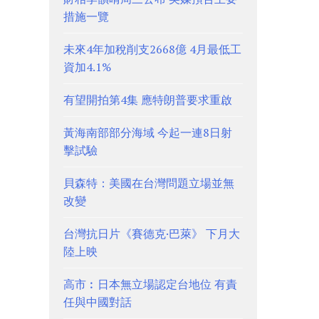
措施一覽
未來4年加稅削支2668億 4月最低工
資加4.1%
有望開拍第4集 應特朗普要求重啟
黃海南部部分海域 今起一連8日射
擊試驗
貝森特：美國在台灣問題立場並無
改變
台灣抗日片《賽德克·巴萊》 下月大
陸上映
高市︰日本無立場認定台地位 有責
任與中國對話