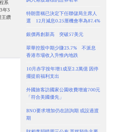
程系
3年3
特朗普稱已決定下任聯儲局主席人
授王鑽
選 12月減息0.25厘機會率為87.4%
銀價再創新高 突破57美元
翠華控股中期少賺23.7% 不派息
香港市場收入升惟內地跌
10月赤字按年增1成至2.2萬億 因停
擺提前福利支出
外國旅客訪國家公園收費增逾700元
「符合美國優先」
BNO要求增加仍在諮詢期 或設過渡
期
財相李韻晴周三公布 英媒預告主要