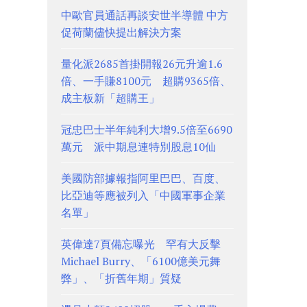
中歐官員通話再談安世半導體 中方
促荷蘭儘快提出解決方案
量化派2685首掛開報26元升逾1.6
倍、一手賺8100元 超購9365倍、
成主板新「超購王」
冠忠巴士半年純利大增9.5倍至6690
萬元 派中期息連特別股息10仙
美國防部據報指阿里巴巴、百度、
比亞迪等應被列入「中國軍事企業
名單」
英偉達7頁備忘曝光 罕有大反擊
Michael Burry、「6100億美元舞
弊」、「折舊年期」質疑