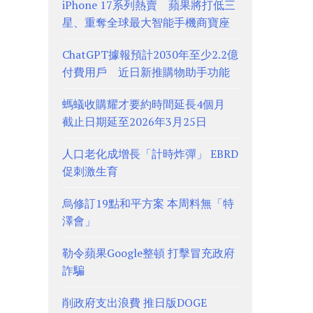
iPhone 17系列熱賣 蘋果將打低三
星、重奪全球最大智能手機商寶座
ChatGPT據報預計2030年至少2.2億
付費用戶 近日新推購物助手功能
螞蟻收購耀才要約時間延長4個月
截止日期延至2026年3月25日
人口老化成增長「計時炸彈」 EBRD
促刺激生育
烏修訂19點和平方案 本周料無「特
澤會」
勒令蘋果Google整頓 打擊冒充政府
詐騙
削政府支出浪費 推日版DOGE