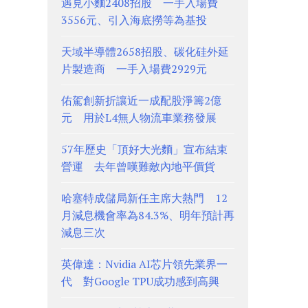
遇見小麵2408招股 一手入場費
3556元、引入海底撈等為基投
天域半導體2658招股、碳化硅外延
片製造商 一手入場費2929元
佑駕創新折讓近一成配股淨籌2億
元 用於L4無人物流車業務發展
57年歷史「頂好大光麵」宣布結束
營運 去年曾嘆難敵內地平價貨
哈塞特成儲局新任主席大熱門 12
月減息機會率為84.3%、明年預計再
減息三次
英偉達：Nvidia AI芯片領先業界一
代 對Google TPU成功感到高興