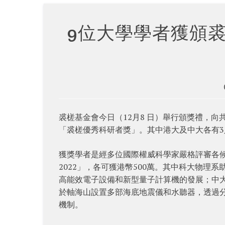
9位大學學者獲頒裘
裘槎基金會今日（12月8 日）舉行頒獎禮，向共
「裘槎優秀科研者獎」。其中港大及中大各有3
獲獎學者是經多位國際權威科學家嚴格評審各
2022」，各可獲港幣500萬。其中科大物理系助
高能效電子設備和新型量子計算機的發展；中
於軸海山設置多部海底地震儀和水聽器，透過
機制。