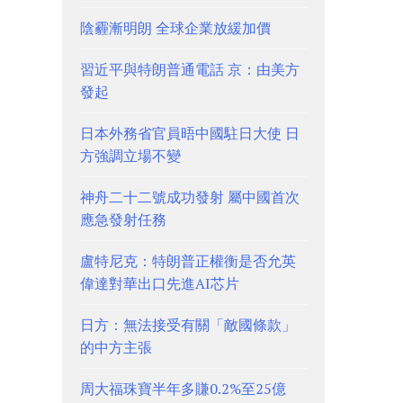
陰霾漸明朗 全球企業放緩加價
習近平與特朗普通電話 京：由美方
發起
日本外務省官員晤中國駐日大使 日
方強調立場不變
神舟二十二號成功發射 屬中國首次
應急發射任務
盧特尼克：特朗普正權衡是否允英
偉達對華出口先進AI芯片
日方：無法接受有關「敵國條款」
的中方主張
周大福珠寶半年多賺0.2%至25億