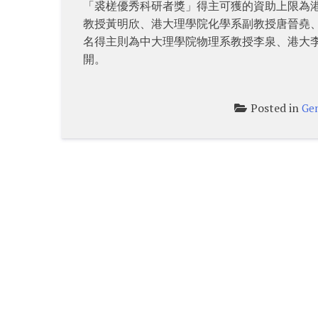
「裘槎優秀科研者獎」得主可獲的資助上限為港幣
教授黃明欣、港大理學院化學系副教授唐晉堯、
名得主則為中大理學院物理系教授李泉、港大
開。
Posted in
Gen