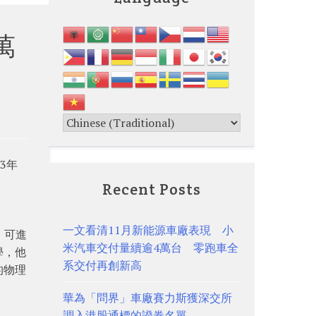
萬
3年
Recent Posts
一文看清11月新能源車廠表現 小
，可進
米汽車交付量續逾4萬台 零跑車全
學，他
系交付再創新高
的物理
華為「問界」車廠賽力斯獲深交所
調入港股通標的證券名單