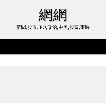
網網
新聞,股市,IPO,政治,中美,股票,事時