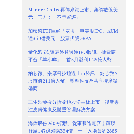
Manner Coffee再傳來港上市、集資數億美
元 官方：「不予置評」
加密幣ETF巨頭「灰度」申美股IPO、AUM
達350億美元 股票代號GRAY
量化派5次遞表終通過港IPO聆訊、擁電商
平台「羊小咩」 首5月溢利1.25億人幣
納芯微、樂摩科技通過上市聆訊 納芯微A
股市值211億人幣、樂摩科技為共享按摩設
備商
三生製藥擬分拆蔓迪股份主板上市 後者專
注皮膚健康及體重管理解決方案
海偉股份9609招股、從事製造電容器薄膜
孖展147億超購334倍 一手入場費約2885