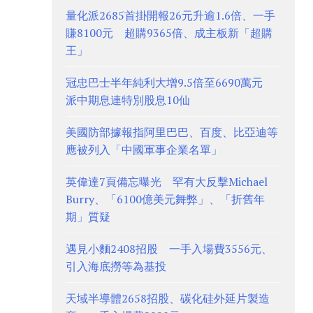
量化派2685首掛開報26元升逾1.6倍、一手
賺8100元 超購9365倍、成主板新「超購
王」
冠忠巴士半年純利大增9.5倍至6690萬元
派中期息連特別股息10仙
美國防部據報指阿里巴巴、百度、比亞迪等
應被列入「中國軍事企業名單」
英偉達7頁備忘曝光 罕有大反擊Michael
Burry、「6100億美元舞弊」、「折舊年
期」質疑
遇見小麵2408招股 一手入場費3556元、
引入海底撈等為基投
天域半導體2658招股、碳化硅外延片製造