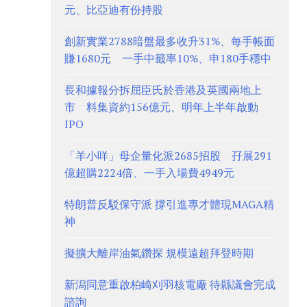
元、比亞迪有份持股
創新實業2788暗盤最多收升31%、每手帳面
賺1680元 一手中籤率10%、申180手穩中
長和據報分拆屈臣氏於香港及英國兩地上
市 料集資約156億元、明年上半年啟動
IPO
「羊小咩」母企量化派2685招股 孖展291
億超購2224倍、一手入場費4949元
特朗普反駁保守派 撐引進專才體現MAGA精
神
擬擴大離岸油氣鑽探 規模遠超拜登時期
新潟同意重啟柏崎刈羽核電廠 待縣議會完成
諮詢