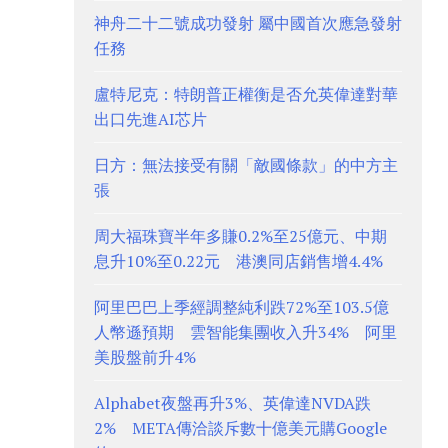
神舟二十二號成功發射 屬中國首次應急發射
任務
盧特尼克：特朗普正權衡是否允英偉達對華
出口先進AI芯片
日方：無法接受有關「敵國條款」的中方主
張
周大福珠寶半年多賺0.2%至25億元、中期
息升10%至0.22元 港澳同店銷售增4.4%
阿里巴巴上季經調整純利跌72%至103.5億
人幣遜預期 雲智能集團收入升34% 阿里
美股盤前升4%
Alphabet夜盤再升3%、英偉達NVDA跌
2% META傳洽談斥數十億美元購Google