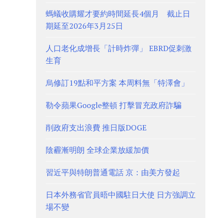
螞蟻收購耀才要約時間延長4個月 截止日
期延至2026年3月25日
人口老化成增長「計時炸彈」 EBRD促刺激
生育
烏修訂19點和平方案 本周料無「特澤會」
勒令蘋果Google整頓 打擊冒充政府詐騙
削政府支出浪費 推日版DOGE
陰霾漸明朗 全球企業放緩加價
習近平與特朗普通電話 京：由美方發起
日本外務省官員晤中國駐日大使 日方強調立
場不變