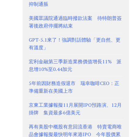
抑制通脹
美國眾議院通過臨時撥款法案 待特朗普簽
署後政府停擺將結束
GPT-5.1來了！強調對話體驗「更自然、更
有溫度」
宏利金融第三季新造業務價值增長11% 派
息增10%至0.44加元
5年前因財務造假退市 瑞幸咖啡CEO：正
準備重新在美國上市
京東工業據報擬11月展開IPO預路演、12月
掛牌 集資最多6億美元
再有美股中概股有意回流香港 特賣電商唯
品會據報擬最快明年來港IPO 今年股價累