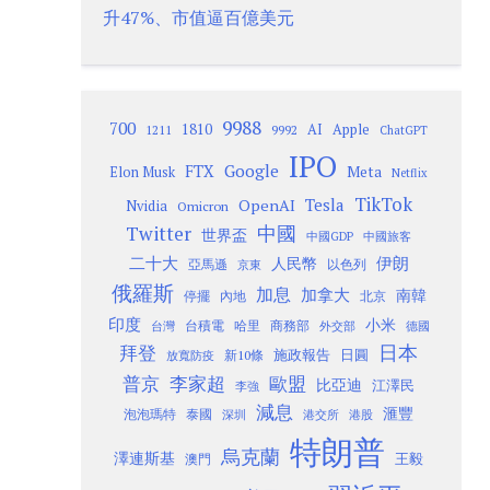
升47%、市值逼百億美元
9988
700
1810
AI
Apple
1211
9992
ChatGPT
IPO
Google
FTX
Meta
Elon Musk
Netflix
TikTok
Tesla
OpenAI
Nvidia
Omicron
Twitter
中國
世界盃
中國GDP
中國旅客
二十大
伊朗
人民幣
以色列
亞馬遜
京東
俄羅斯
加息
加拿大
南韓
內地
停擺
北京
印度
小米
台灣
台積電
哈里
商務部
外交部
德國
日本
拜登
施政報告
日圓
新10條
放寬防疫
歐盟
普京
李家超
比亞迪
江澤民
李強
減息
滙豐
泡泡瑪特
泰國
深圳
港股
港交所
特朗普
烏克蘭
澤連斯基
澳門
王毅