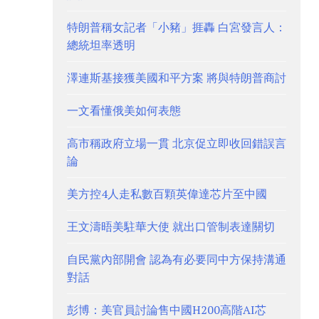
特朗普稱女記者「小豬」捱轟 白宮發言人：
總統坦率透明
澤連斯基接獲美國和平方案 將與特朗普商討
一文看懂俄美如何表態
高市稱政府立場一貫 北京促立即收回錯誤言
論
美方控4人走私數百顆英偉達芯片至中國
王文濤晤美駐華大使 就出口管制表達關切
自民黨內部開會 認為有必要同中方保持溝通
對話
彭博：美官員討論售中國H200高階AI芯