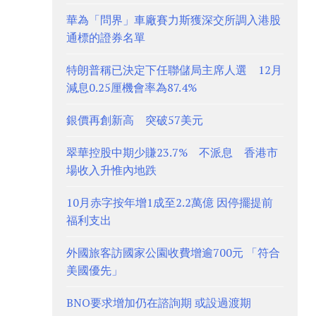
華為「問界」車廠賽力斯獲深交所調入港股
通標的證券名單
特朗普稱已決定下任聯儲局主席人選 12月
減息0.25厘機會率為87.4%
銀價再創新高 突破57美元
翠華控股中期少賺23.7% 不派息 香港市
場收入升惟內地跌
10月赤字按年增1成至2.2萬億 因停擺提前
福利支出
外國旅客訪國家公園收費增逾700元 「符合
美國優先」
BNO要求增加仍在諮詢期 或設過渡期