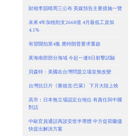
財相李韻晴周三公布 英媒預告主要措施一覽
未來4年加稅削支2668億 4月最低工資加
4.1%
有望開拍第4集 應特朗普要求重啟
黃海南部部分海域 今起一連8日射擊試驗
貝森特：美國在台灣問題立場並無改變
台灣抗日片《賽德克·巴萊》 下月大陸上映
高市︰日本無立場認定台地位 有責任與中國
對話
中歐官員通話再談安世半導體 中方促荷蘭儘
快提出解決方案