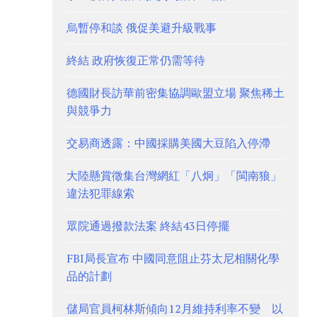
烏暫停和談 俄促美避升級戰事
終結 政府恢復正常仍需等待
德國財長訪華前密集協調歐盟立場 聚焦稀土
與競爭力
交易商透露：中國採購美國大豆陷入停滯
大陸懸賞徵集台灣網紅「八炯」「閩南狼」
違法犯罪線索
眾院通過撥款法案 終結43日停擺
FBI局長宣布 中國同意阻止芬太尼相關化學
品的計劃
儲局官員柯林斯傾向12月維持利率不變 以