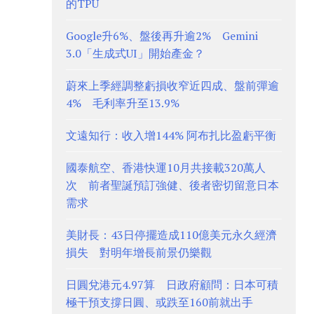
的TPU
Google升6%、盤後再升逾2% Gemini
3.0「生成式UI」開始產金？
蔚來上季經調整虧損收窄近四成、盤前彈逾
4% 毛利率升至13.9%
文遠知行：收入增144% 阿布扎比盈虧平衡
國泰航空、香港快運10月共接載320萬人
次 前者聖誕預訂強健、後者密切留意日本
需求
美財長：43日停擺造成110億美元永久經濟
損失 對明年增長前景仍樂觀
日圓兌港元4.97算 日政府顧問：日本可積
極干預支撐日圓、或跌至160前就出手