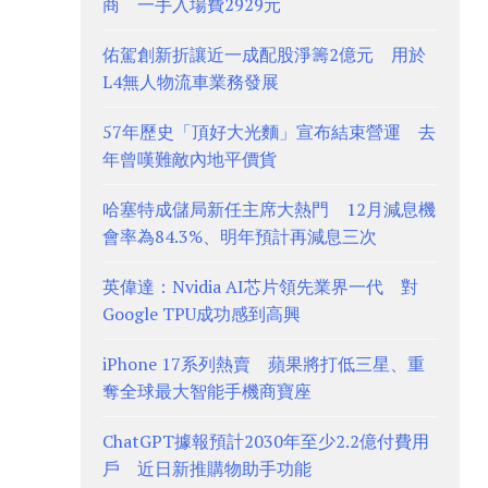
商 一手入場費2929元
佑駕創新折讓近一成配股淨籌2億元 用於
L4無人物流車業務發展
57年歷史「頂好大光麵」宣布結束營運 去
年曾嘆難敵內地平價貨
哈塞特成儲局新任主席大熱門 12月減息機
會率為84.3%、明年預計再減息三次
英偉達：Nvidia AI芯片領先業界一代 對
Google TPU成功感到高興
iPhone 17系列熱賣 蘋果將打低三星、重
奪全球最大智能手機商寶座
ChatGPT據報預計2030年至少2.2億付費用
戶 近日新推購物助手功能