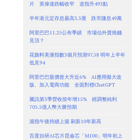
片 英偉達跌幅收窄 道指升493點
半年港元定存息最高3.3厘 跌市賺息49萬
阿里巴巴11.25公布季績 市場估外賣燒錢
見頂？
花旗料美滙指數3個月預測97.58 明年上半年
低見94
阿里巴巴股價曾大升近6% AI應用擬大改
版、加入電商功能 全面對標ChatGPT
騰訊第3季營收按年增15% 經調整純利
705.5億人幣大勝預期
滬指午後持續上揚 刷新10年新高
百度自研AI芯片昆侖芯「M100」明年初上