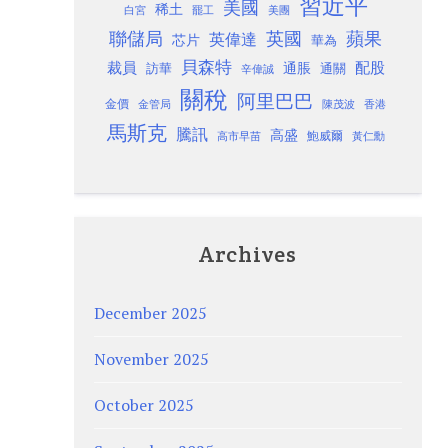
習近平
美國
稀土
白宮
罷工
美團
聯儲局
蘋果
英國
英偉達
芯片
華為
貝森特
裁員
配股
通脹
訪華
通關
辛偉誠
關稅
阿里巴巴
金價
金管局
香港
陳茂波
馬斯克
騰訊
高盛
高市早苗
鮑威爾
黃仁勳
Archives
December 2025
November 2025
October 2025