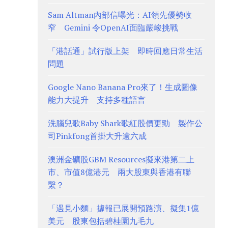
Sam Altman內部信曝光：AI領先優勢收
窄 Gemini 令OpenAI面臨嚴峻挑戰
「港話通」試行版上架 即時回應日常生活
問題
Google Nano Banana Pro來了！生成圖像
能力大提升 支持多種語言
洗腦兒歌Baby Shark歌紅股價更勁 製作公
司Pinkfong首掛大升逾六成
澳洲金礦股GBM Resources擬來港第二上
市、市值8億港元 兩大股東與香港有聯
繫？
「遇見小麵」據報已展開預路演、擬集1億
美元 股東包括碧桂園九毛九