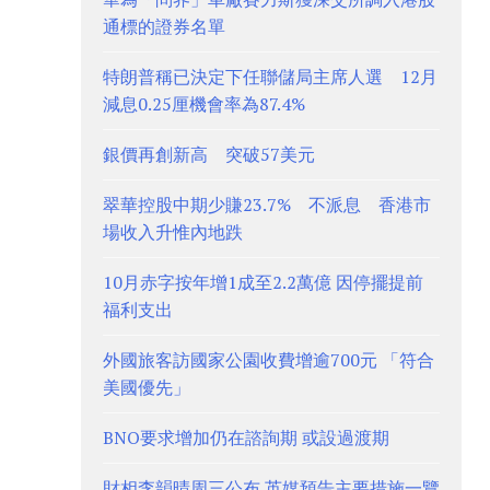
通標的證券名單
特朗普稱已決定下任聯儲局主席人選 12月
減息0.25厘機會率為87.4%
銀價再創新高 突破57美元
翠華控股中期少賺23.7% 不派息 香港市
場收入升惟內地跌
10月赤字按年增1成至2.2萬億 因停擺提前
福利支出
外國旅客訪國家公園收費增逾700元 「符合
美國優先」
BNO要求增加仍在諮詢期 或設過渡期
財相李韻晴周三公布 英媒預告主要措施一覽