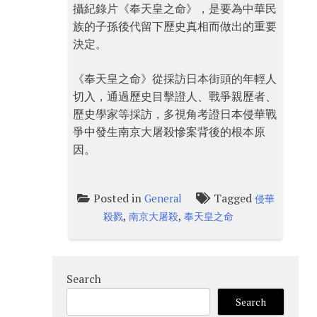
攝紀錄片《奉天皇之命》，是要為中華民
族的子孫後代留下歷史真相而做出的重要
決定。
《奉天皇之命》從採訪日本街頭的年輕人
切入，通過歷史目擊證人、戰爭親歷者、
歷史學家等採訪，多視角考證日本侵華戰
爭中發生南京大屠殺慘案背後的根本原
因。
Posted in
Tagged
General
侵華
,
,
殺戮
南京大屠殺
奉天皇之命
Search
Search