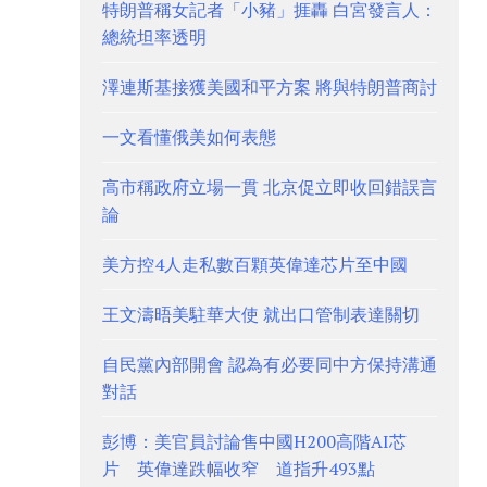
特朗普稱女記者「小豬」捱轟 白宮發言人：
總統坦率透明
澤連斯基接獲美國和平方案 將與特朗普商討
一文看懂俄美如何表態
高市稱政府立場一貫 北京促立即收回錯誤言
論
美方控4人走私數百顆英偉達芯片至中國
王文濤晤美駐華大使 就出口管制表達關切
自民黨內部開會 認為有必要同中方保持溝通
對話
彭博：美官員討論售中國H200高階AI芯
片 英偉達跌幅收窄 道指升493點