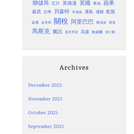
聯儲局
蘋果
英國
英偉達
芯片
華為
貝森特
裁員
配股
通脹
訪華
通關
辛偉誠
關稅
阿里巴巴
金價
金管局
香港
陳茂波
馬斯克
騰訊
高盛
高市早苗
鮑威爾
黃仁勳
Archives
December 2025
November 2025
October 2025
September 2025