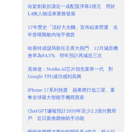
佑駕創新折讓近一成配股淨籌2億元 用於
L4無人物流車業務發展
57年歷史「頂好大光麵」宣布結束營運 去
年曾嘆難敵內地平價貨
哈塞特成儲局新任主席大熱門 12月減息機
會率為84.3%、明年預計再減息三次
英偉達：Nvidia AI芯片領先業界一代 對
Google TPU成功感到高興
iPhone 17系列熱賣 蘋果將打低三星、重
奪全球最大智能手機商寶座
ChatGPT據報預計2030年至少2.2億付費用
戶 近日新推購物助手功能
螞蟻收購耀才要約時間延長4個月 截止日