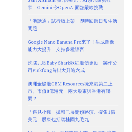
Sam Altman內部信曝光：AI領先優勢收
窄 Gemini 令OpenAI面臨嚴峻挑戰
「港話通」試行版上架 即時回應日常生活
問題
Google Nano Banana Pro來了！生成圖像
能力大提升 支持多種語言
洗腦兒歌Baby Shark歌紅股價更勁 製作公
司Pinkfong首掛大升逾六成
澳洲金礦股GBM Resources擬來港第二上
市、市值8億港元 兩大股東與香港有聯
繫？
「遇見小麵」據報已展開預路演、擬集1億
美元 股東包括碧桂園九毛九