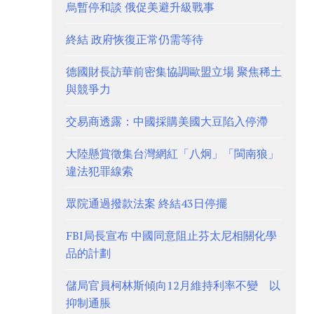
烏暫停和談 俄促美避升級戰事
終結 政府恢復正常仍需等待
德國財長訪華前密集協調歐盟立場 聚焦稀土
與競爭力
交易商透露：中國採購美國大豆陷入停滯
大陸懸賞徵集台灣網紅「八炯」「閩南狼」
違法犯罪線索
眾院通過撥款法案 終結43日停擺
FBI局長宣布 中國同意阻止芬太尼相關化學
品的計劃
儲局官員柯林斯傾向12月維持利率不變 以
抑制通脹