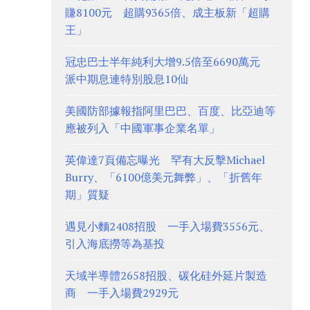
賺8100元 超購9365倍、成主板新「超購
王」
冠忠巴士半年純利大增9.5倍至6690萬元
派中期息連特別股息10仙
美國防部據報指阿里巴巴、百度、比亞迪等
應被列入「中國軍事企業名單」
英偉達7頁備忘曝光 罕有大反擊Michael
Burry、「6100億美元舞弊」、「折舊年
期」質疑
遇見小麵2408招股 一手入場費3556元、
引入海底撈等為基投
天域半導體2658招股、碳化硅外延片製造
商 一手入場費2929元