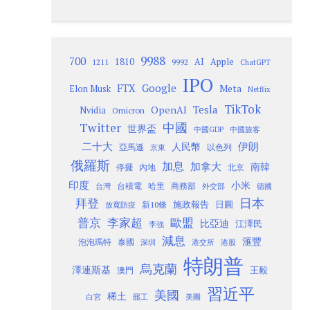
9988
700
1810
AI
Apple
1211
9992
ChatGPT
IPO
Google
FTX
Meta
Elon Musk
Netflix
TikTok
Tesla
OpenAI
Nvidia
Omicron
Twitter
中國
世界盃
中國GDP
中國旅客
二十大
伊朗
人民幣
以色列
亞馬遜
京東
俄羅斯
加息
加拿大
南韓
內地
停擺
北京
印度
小米
台灣
台積電
哈里
商務部
外交部
德國
日本
拜登
施政報告
日圓
新10條
放寬防疫
歐盟
普京
李家超
比亞迪
江澤民
李強
減息
滙豐
泡泡瑪特
泰國
深圳
港股
港交所
特朗普
烏克蘭
澤連斯基
澳門
王毅
習近平
美國
稀土
白宮
罷工
美團