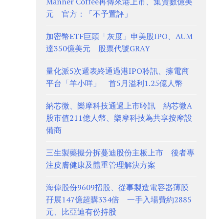
Manner Coffee再傳來港上市、集資數億美
元 官方：「不予置評」
加密幣ETF巨頭「灰度」申美股IPO、AUM
達350億美元 股票代號GRAY
量化派5次遞表終通過港IPO聆訊、擁電商
平台「羊小咩」 首5月溢利1.25億人幣
納芯微、樂摩科技通過上市聆訊 納芯微A
股市值211億人幣、樂摩科技為共享按摩設
備商
三生製藥擬分拆蔓迪股份主板上市 後者專
注皮膚健康及體重管理解決方案
海偉股份9609招股、從事製造電容器薄膜
孖展147億超購334倍 一手入場費約2885
元、比亞迪有份持股