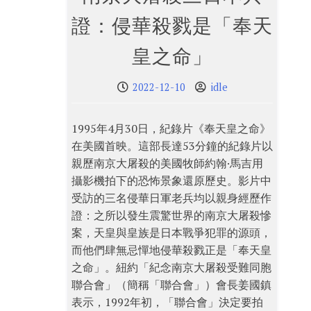
證：侵華殺戮是「奉天
皇之命」
2022-12-10
idle
1995年4月30日，紀錄片《奉天皇之命》
在美國首映。這部長達53分鐘的紀錄片以
親歷南京大屠殺的美國牧師約翰·馬吉用
攝影機拍下的恐怖景象還原歷史。影片中
受訪的三名侵華日軍老兵均以親身經歷作
證：之所以發生震驚世界的南京大屠殺慘
案，天皇與皇族是日本戰爭犯罪的源頭，
而他們肆無忌憚地侵華殺戮正是「奉天皇
之命」。紐約「紀念南京大屠殺受難同胞
聯合會」（簡稱「聯合會」）會長姜國鎮
表示，1992年初，「聯合會」決定要拍