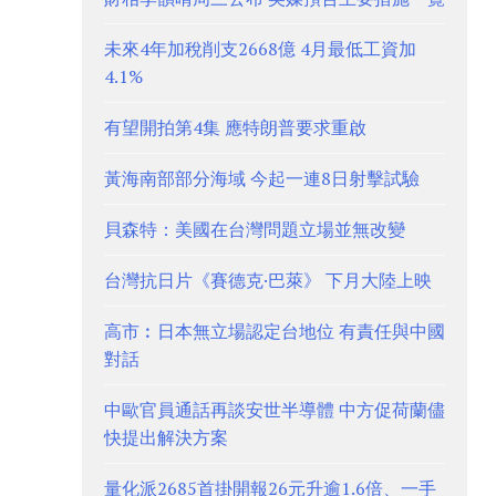
未來4年加稅削支2668億 4月最低工資加
4.1%
有望開拍第4集 應特朗普要求重啟
黃海南部部分海域 今起一連8日射擊試驗
貝森特：美國在台灣問題立場並無改變
台灣抗日片《賽德克·巴萊》 下月大陸上映
高市︰日本無立場認定台地位 有責任與中國
對話
中歐官員通話再談安世半導體 中方促荷蘭儘
快提出解決方案
量化派2685首掛開報26元升逾1.6倍、一手