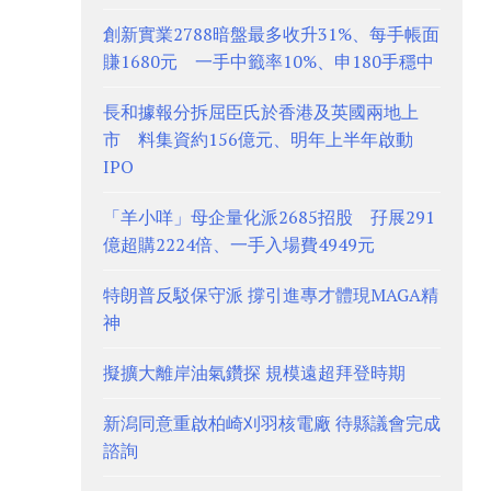
創新實業2788暗盤最多收升31%、每手帳面
賺1680元 一手中籤率10%、申180手穩中
長和據報分拆屈臣氏於香港及英國兩地上
市 料集資約156億元、明年上半年啟動
IPO
「羊小咩」母企量化派2685招股 孖展291
億超購2224倍、一手入場費4949元
特朗普反駁保守派 撐引進專才體現MAGA精
神
擬擴大離岸油氣鑽探 規模遠超拜登時期
新潟同意重啟柏崎刈羽核電廠 待縣議會完成
諮詢