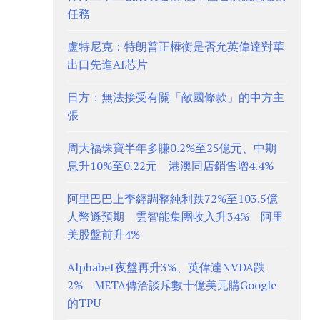
任務
盧特尼克：特朗普正權衡是否允英偉達對華
出口先進AI芯片
日方：無法接受有關「敵國條款」的中方主
張
周大福珠寶半年多賺0.2%至25億元、中期
息升10%至0.22元 港澳同店銷售增4.4%
阿里巴巴上季經調整純利跌72%至103.5億
人幣遜預期 雲智能集團收入升34% 阿里
美股盤前升4%
Alphabet夜盤再升3%、英偉達NVDA跌
2% META傳洽談斥數十億美元購Google
的TPU