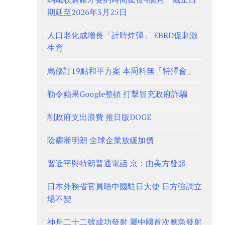
期延至2026年3月25日
人口老化成增長「計時炸彈」 EBRD促刺激
生育
烏修訂19點和平方案 本周料無「特澤會」
勒令蘋果Google整頓 打擊冒充政府詐騙
削政府支出浪費 推日版DOGE
陰霾漸明朗 全球企業放緩加價
習近平與特朗普通電話 京：由美方發起
日本外務省官員晤中國駐日大使 日方強調立
場不變
神舟二十二號成功發射 屬中國首次應急發射