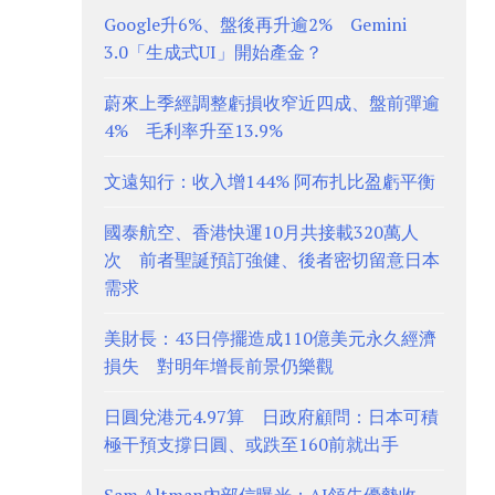
Google升6%、盤後再升逾2% Gemini
3.0「生成式UI」開始產金？
蔚來上季經調整虧損收窄近四成、盤前彈逾
4% 毛利率升至13.9%
文遠知行：收入增144% 阿布扎比盈虧平衡
國泰航空、香港快運10月共接載320萬人
次 前者聖誕預訂強健、後者密切留意日本
需求
美財長：43日停擺造成110億美元永久經濟
損失 對明年增長前景仍樂觀
日圓兌港元4.97算 日政府顧問：日本可積
極干預支撐日圓、或跌至160前就出手