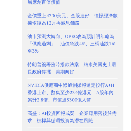
層應創百倍價值
金價重上4200美元、金股造好 憧憬經濟數
據恢復為12月再減息鋪路
油市預測大轉向、OPEC改為預計明年略為
「供應過剩」 油價急跌4%、三桶油跌1%
至3%
特朗普簽署臨時撥款法案 結束美國史上最
長政府停擺 美期向好
NVIDIA供應商中際旭創據報選定投行A+H
香港上市、擬集至少234億港元 A股年內
累升2.8倍、市值逼5300億人幣
高盛：AI投資回報成疑 企業應用落後於需
求 槓桿與循環投資為潛在風險