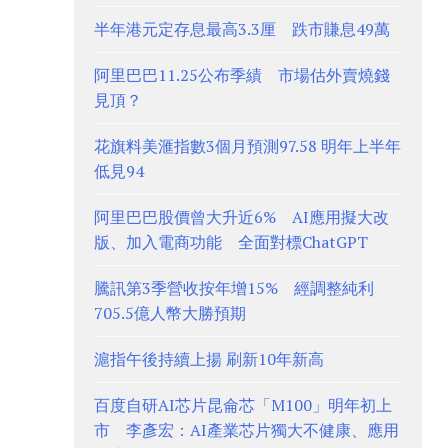
半年港元定存息最高3.3厘 跌市賺息49萬
阿里巴巴11.25公布季績 市場估外賣燒錢
見頂？
花旗料美滙指數3個月預測97.58 明年上半年
低見94
阿里巴巴股價曾大升近6% AI應用擬大改
版、加入電商功能 全面對標ChatGPT
騰訊第3季營收按年增15% 經調整純利
705.5億人幣大勝預期
滬指午後持續上揚 刷新10年新高
百度自研AI芯片昆侖芯「M100」明年初上
市 李彥宏：AI產業芯片獨大不健康、應用