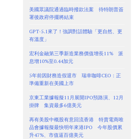
美國眾議院通過臨時撥款法案 待特朗普簽
署後政府停擺將結束
GPT-5.1來了！強調對話體驗「更自然、更
有溫度」
宏利金融第三季新造業務價值增長11% 派
息增10%至0.44加元
5年前因財務造假退市 瑞幸咖啡CEO：正
準備重新在美國上市
京東工業據報擬11月展開IPO預路演、12月
掛牌 集資最多6億美元
再有美股中概股有意回流香港 特賣電商唯
品會據報擬最快明年來港IPO 今年股價累
升47%、市值逼百億美元