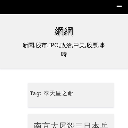
Skip
to
網網
content
新聞,股市,IPO,政治,中美,股票,事
時
Tag:
奉天皇之命
南京大屠殺三日本兵