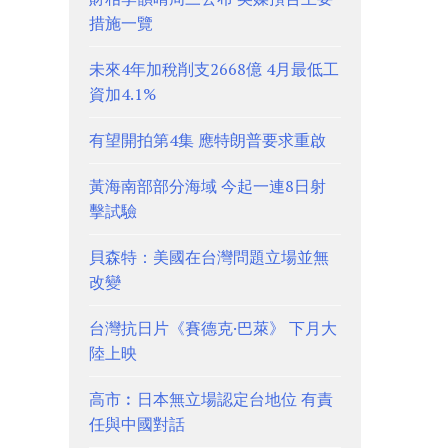
措施一覽
未來4年加稅削支2668億 4月最低工
資加4.1%
有望開拍第4集 應特朗普要求重啟
黃海南部部分海域 今起一連8日射
擊試驗
貝森特：美國在台灣問題立場並無
改變
台灣抗日片《賽德克·巴萊》 下月大
陸上映
高市︰日本無立場認定台地位 有責
任與中國對話