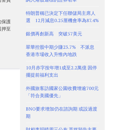
特朗普稱已決定下任聯儲局主席人
選 12月減息0.25厘機會率為87.4%
的保護
還押至
銀價再創新高 突破57美元
翠華控股中期少賺23.7% 不派息
香港市場收入升惟內地跌
10月赤字按年增1成至2.2萬億 因停
擺提前福利支出
外國旅客訪國家公園收費增逾700元
「符合美國優先」
BNO要求增加仍在諮詢期 或設過渡
期
財相李韻晴周三公布 英媒預告主要