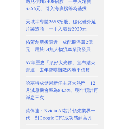
遇見小麵2408招股 一手入場費
3556元、引入海底撈等為基投
天域半導體2658招股、碳化硅外延
片製造商 一手入場費2929元
佑駕創新折讓近一成配股淨籌2億
元 用於L4無人物流車業務發展
57年歷史「頂好大光麵」宣布結束
營運 去年曾嘆難敵內地平價貨
哈塞特成儲局新任主席大熱門 12
月減息機會率為84.3%、明年預計再
減息三次
英偉達：Nvidia AI芯片領先業界一
代 對Google TPU成功感到高興