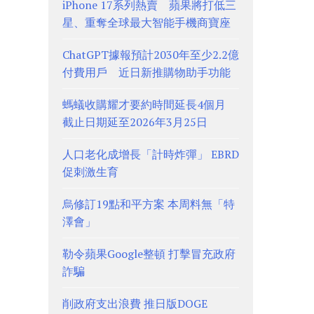
iPhone 17系列熱賣 蘋果將打低三
星、重奪全球最大智能手機商寶座
ChatGPT據報預計2030年至少2.2億
付費用戶 近日新推購物助手功能
螞蟻收購耀才要約時間延長4個月
截止日期延至2026年3月25日
人口老化成增長「計時炸彈」 EBRD
促刺激生育
烏修訂19點和平方案 本周料無「特
澤會」
勒令蘋果Google整頓 打擊冒充政府
詐騙
削政府支出浪費 推日版DOGE