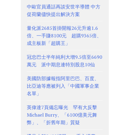
中歐官員通話再談安世半導體 中方
促荷蘭儘快提出解決方案
量化派2685首掛開報26元升逾1.6
倍、一手賺8100元 超購9365倍、
成主板新「超購王」
冠忠巴士半年純利大增9.5倍至6690
萬元 派中期息連特別股息10仙
美國防部據報指阿里巴巴、百度、
比亞迪等應被列入「中國軍事企業
名單」
英偉達7頁備忘曝光 罕有大反擊
Michael Burry、「6100億美元舞
弊」、「折舊年期」質疑