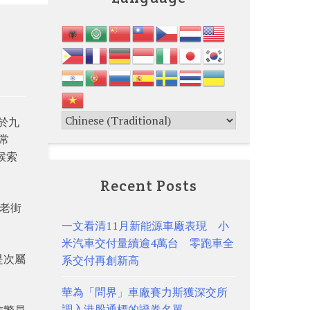
於九
常
候索
Recent Posts
皆老街
一文看清11月新能源車廠表現 小
米汽車交付量續逾4萬台 零跑車全
是次屬
系交付再創新高
華為「問界」車廠賽力斯獲深交所
調入港股通標的證券名單
信警員