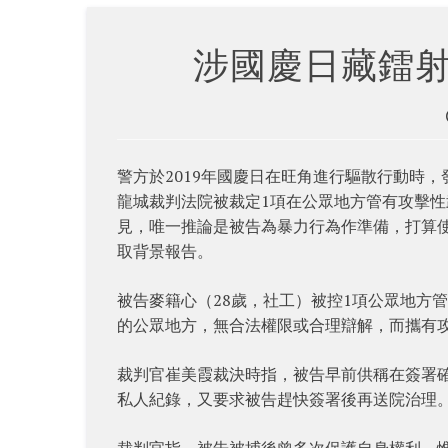
涉國慶日藏鐳
警方於2019年國慶日在旺角進行驅散行動時，
龍城裁判法院被裁定1項在公眾地方管有攻擊
見，唯一推論是被告為暴力行為作準備，打算使
取背景報告。
被告麥籍心（28歲，社工）被控1項公眾地方管
的公眾地方，無合法權限或合理辯解，而攜有
裁判官崔美霞裁決時指，被告早前供稱在簽署
私人紀錄，又要求被告趕快簽署後再送院治理
裁判官指，被告被捕後曾多次保護自身權利，