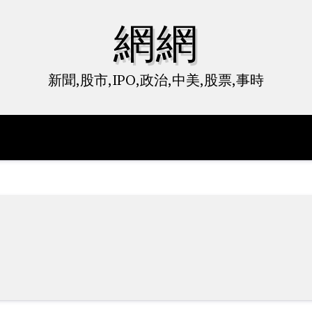
網網
新聞,股市,IPO,政治,中美,股票,事時