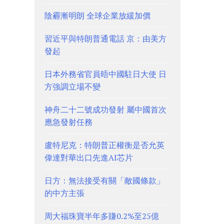
陰霾漸明朗 全球企業放緩加價
習近平與特朗普通電話 京：由美方
發起
日本外務省官員晤中國駐日大使 日
方強調立場不變
神舟二十二號成功發射 屬中國首次
應急發射任務
盧特尼克：特朗普正權衡是否允英
偉達對華出口先進AI芯片
日方：無法接受有關「敵國條款」
的中方主張
周大福珠寶半年多賺0.2%至25億