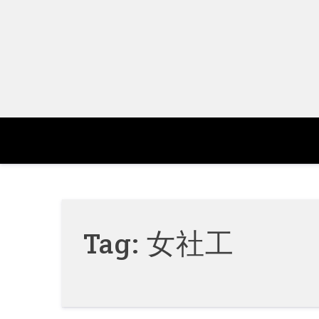
Skip
to
content
Tag:
女社工