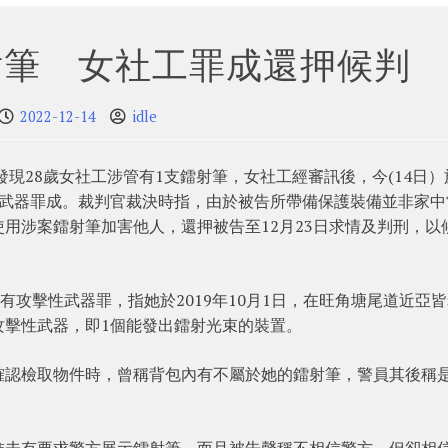
射筆 女社工罪成還押候判
2022-12-14
idle
發現28歲女社工涉管有1支鐳射筆，女社工經審訊後，今(14日）
性武器罪成。裁判官裁決時指，由於被告所帶備保護裝備並非家中
用涉案鐳射筆加害他人，還押被告至12月23日求情及判刑，以
有攻擊性武器罪，指她於2019年10月1日，在旺角塘尾道近亞
攻擊性武器，即1個能發出鐳射光束的裝置。
確認檢取物件時，曾稱背包內有不屬於她的鐳射筆，警員其後稱
。
惟未有要求警方展示鐳射筆，而且被告聲稱不相信警方，但卻相