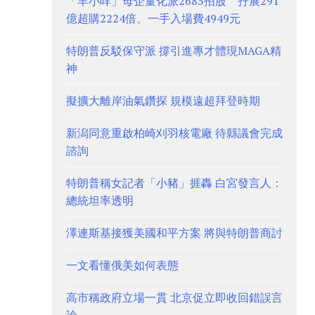
「羊小咩」母企量化派2685招股 孖展291
億超購2224倍、一手入場費4949元
特朗普反駁保守派 撐引進專才體現MAGA精
神
擬擴大離岸油氣鑽探 規模遠超拜登時期
新潟同意重啟柏崎刈羽核電廠 待縣議會完成
諮詢
特朗普稱女記者「小豬」捱轟 白宮發言人：
總統坦率透明
澤連斯基接獲美國和平方案 將與特朗普商討
一文看懂俄美如何表態
高市稱政府立場一貫 北京促立即收回錯誤言