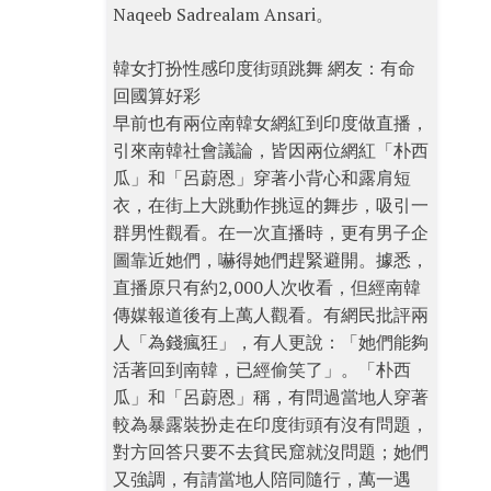
Naqeeb Sadrealam Ansari。
韓女打扮性感印度街頭跳舞 網友：有命
回國算好彩
早前也有兩位南韓女網紅到印度做直播，
引來南韓社會議論，皆因兩位網紅「朴西
瓜」和「呂蔚恩」穿著小背心和露肩短
衣，在街上大跳動作挑逗的舞步，吸引一
群男性觀看。在一次直播時，更有男子企
圖靠近她們，嚇得她們趕緊避開。據悉，
直播原只有約2,000人次收看，但經南韓
傳媒報道後有上萬人觀看。有網民批評兩
人「為錢瘋狂」，有人更說：「她們能夠
活著回到南韓，已經偷笑了」。「朴西
瓜」和「呂蔚恩」稱，有問過當地人穿著
較為暴露裝扮走在印度街頭有沒有問題，
對方回答只要不去貧民窟就沒問題；她們
又強調，有請當地人陪同隨行，萬一遇