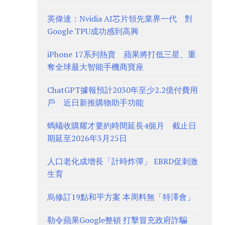
英偉達：Nvidia AI芯片領先業界一代 對
Google TPU成功感到高興
iPhone 17系列熱賣 蘋果將打低三星、重
奪全球最大智能手機商寶座
ChatGPT據報預計2030年至少2.2億付費用
戶 近日新推購物助手功能
螞蟻收購耀才要約時間延長4個月 截止日
期延至2026年3月25日
人口老化成增長「計時炸彈」 EBRD促刺激
生育
烏修訂19點和平方案 本周料無「特澤會」
勒令蘋果Google整頓 打擊冒充政府詐騙