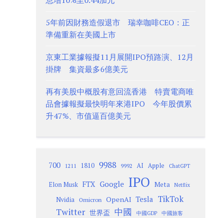
息增10%至0.44加元
5年前因財務造假退市 瑞幸咖啡CEO：正
準備重新在美國上市
京東工業據報擬11月展開IPO預路演、12月
掛牌 集資最多6億美元
再有美股中概股有意回流香港 特賣電商唯
品會據報擬最快明年來港IPO 今年股價累
升47%、市值逼百億美元
9988
700
1810
AI
Apple
1211
9992
ChatGPT
IPO
Google
FTX
Meta
Elon Musk
Netflix
TikTok
Tesla
OpenAI
Nvidia
Omicron
Twitter
中國
世界盃
中國GDP
中國旅客