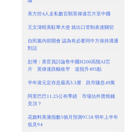
論
美方控4人走私數百顆英偉達芯片至中國
王文濤晤美駐華大使 就出口管制表達關切
自民黨內部開會 認為有必要同中方保持溝通
對話
彭博：美官員討論售中國H200高階AI芯
片 英偉達跌幅收窄 道指升493點
半年港元定存息最高3.3厘 跌市賺息49萬
阿里巴巴11.25公布季績 市場估外賣燒錢
見頂？
花旗料美滙指數3個月預測97.58 明年上半年
低見94