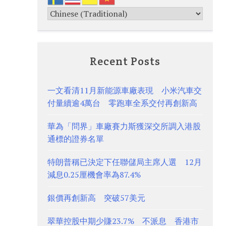
Recent Posts
一文看清11月新能源車廠表現 小米汽車交
付量續逾4萬台 零跑車全系交付再創新高
華為「問界」車廠賽力斯獲深交所調入港股
通標的證券名單
特朗普稱已決定下任聯儲局主席人選 12月
減息0.25厘機會率為87.4%
銀價再創新高 突破57美元
翠華控股中期少賺23.7% 不派息 香港市