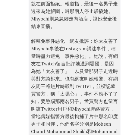
就在前面拒絕。報道指，最後一名男子走
過來為她解圍，叫那兩人停止騷擾她。
Mhyochi則急急腳走向酒店，說她安全後
結束直播。
解釋免事件惡化 網友批評：妳太友善了
Mhyochi事後在Instagram講述事件，稱
當時盡力避免「事件惡化」。她說，有網
友在Twitch留言批評她遭到騷擾，是因
為她「太友善了」，以及當那男子走近時
與對方談起來。也有網友叫她報警。有網
友周三將短片轉載到Twitter，並標記孟
買警方，稱「太噁心」，事件不應不了了
知，要懲罰那兩名男子。孟買警方也留言
叫該Twitter用戶和Mhyochi聯絡警方，
當地傳媒指警方最後拘捕了片中那名印度
男子和同伴，他們名字分別是Mobeen
Chand Mohammad Shaikh和Mohammad