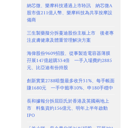
納芯微、樂摩科技通過上市聆訊 納芯微A
股市值211億人幣、樂摩科技為共享按摩設
備商
三生製藥擬分拆蔓迪股份主板上市 後者專
注皮膚健康及體重管理解決方案
海偉股份9609招股、從事製造電容器薄膜
孖展147億超購334倍 一手入場費約2885
元、比亞迪有份持股
創新實業2788暗盤最多收升31%、每手帳面
賺1680元 一手中籤率10%、申180手穩中
長和據報分拆屈臣氏於香港及英國兩地上
市 料集資約156億元、明年上半年啟動
IPO