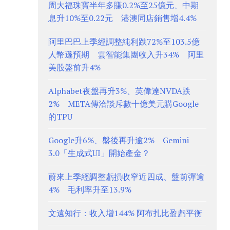
周大福珠寶半年多賺0.2%至25億元、中期
息升10%至0.22元 港澳同店銷售增4.4%
阿里巴巴上季經調整純利跌72%至103.5億
人幣遜預期 雲智能集團收入升34% 阿里
美股盤前升4%
Alphabet夜盤再升3%、英偉達NVDA跌
2% META傳洽談斥數十億美元購Google
的TPU
Google升6%、盤後再升逾2% Gemini
3.0「生成式UI」開始產金？
蔚來上季經調整虧損收窄近四成、盤前彈逾
4% 毛利率升至13.9%
文遠知行：收入增144% 阿布扎比盈虧平衡