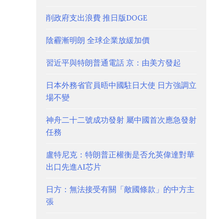
削政府支出浪費 推日版DOGE
陰霾漸明朗 全球企業放緩加價
習近平與特朗普通電話 京：由美方發起
日本外務省官員晤中國駐日大使 日方強調立
場不變
神舟二十二號成功發射 屬中國首次應急發射
任務
盧特尼克：特朗普正權衡是否允英偉達對華
出口先進AI芯片
日方：無法接受有關「敵國條款」的中方主
張