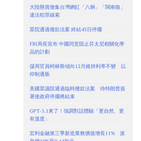
大陸懸賞徵集台灣網紅「八炯」「閩南狼」
違法犯罪線索
眾院通過撥款法案 終結43日停擺
FBI局長宣布 中國同意阻止芬太尼相關化學
品的計劃
儲局官員柯林斯傾向12月維持利率不變 以
抑制通脹
美國眾議院通過臨時撥款法案 待特朗普簽
署後政府停擺將結束
GPT-5.1來了！強調對話體驗「更自然、更
有溫度」
宏利金融第三季新造業務價值增長11% 派