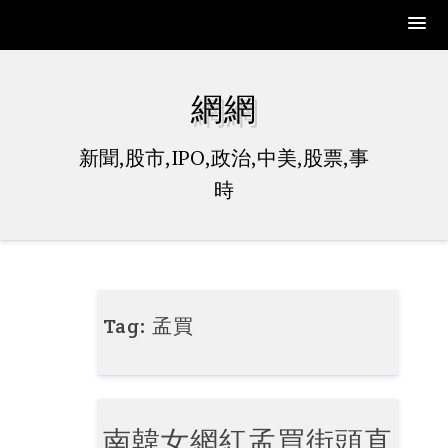
Skip
to
網網
content
新聞,股市,IPO,政治,中美,股票,事
時
Tag:
孟買
南韓女網紅孟買街頭直