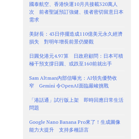
國泰航空、香港快運10月共接載320萬人
次 前者聖誕預訂強健、後者密切留意日本
需求
美財長：43日停擺造成110億美元永久經濟
損失 對明年增長前景仍樂觀
日圓兌港元4.97算 日政府顧問：日本可積
極干預支撐日圓、或跌至160前就出手
Sam Altman內部信曝光：AI領先優勢收
窄 Gemini 令OpenAI面臨嚴峻挑戰
「港話通」試行版上架 即時回應日常生活
問題
Google Nano Banana Pro來了！生成圖像
能力大提升 支持多種語言