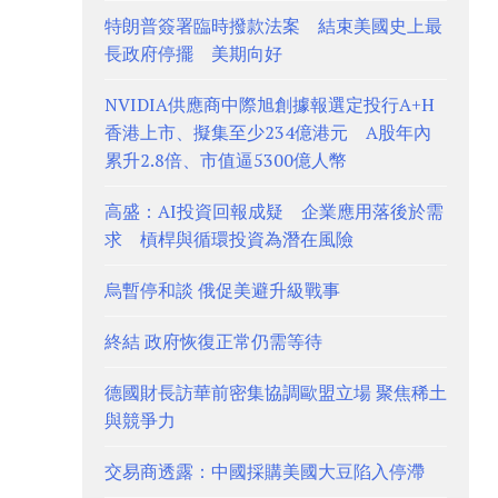
特朗普簽署臨時撥款法案 結束美國史上最
長政府停擺 美期向好
NVIDIA供應商中際旭創據報選定投行A+H
香港上市、擬集至少234億港元 A股年內
累升2.8倍、市值逼5300億人幣
高盛：AI投資回報成疑 企業應用落後於需
求 槓桿與循環投資為潛在風險
烏暫停和談 俄促美避升級戰事
終結 政府恢復正常仍需等待
德國財長訪華前密集協調歐盟立場 聚焦稀土
與競爭力
交易商透露：中國採購美國大豆陷入停滯