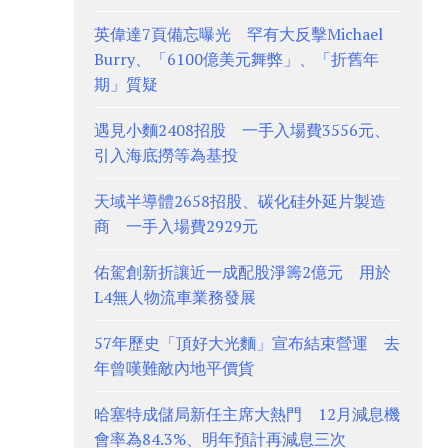
英偉達7頁備忘曝光 罕有大反擊Michael
Burry、「6100億美元舞弊」、「折舊年
期」質疑
遇見小麵2408招股 一手入場費3556元、
引入海底撈等為基投
天域半導體2658招股、碳化硅外延片製造
商 一手入場費2929元
佑駕創新折讓近一成配股淨籌2億元 用於
L4無人物流車業務發展
57年歷史「頂好大光麵」宣布結束營運 去
年曾嘆難敵內地平價貨
哈塞特成儲局新任主席大熱門 12月減息機
會率為84.3%、明年預計再減息三次