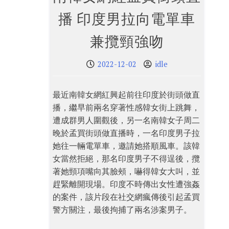
播 印度男拉向電單車
兼攬頸強吻
2022-12-02
idle
最近南韓女網紅興起前往印度於街頭做直
播，繼早前兩名穿著性感韓女街上跳舞，
遭成群男人圍觀後，另一名南韓女子周二
晚於孟買街頭做直播時，一名印度男子拉
她往一輛電單車，邀請她搭順風車。該韓
女當然拒絕，那名印度男子不得逞後，攬
著她頸項嘴向其臉頰，嚇得韓女大叫，並
趕緊離開現場。印度不時傳出女性遭強姦
的案件，該片段在社交網瘋傳後引起孟買
警方關注，最後拘捕了兩名涉案男子。