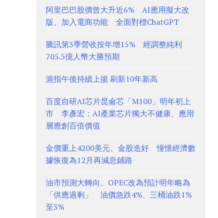
阿里巴巴股價曾大升近6% AI應用擬大改
版、加入電商功能 全面對標ChatGPT
騰訊第3季營收按年增15% 經調整純利
705.5億人幣大勝預期
滬指午後持續上揚 刷新10年新高
百度自研AI芯片昆侖芯「M100」明年初上
市 李彥宏：AI產業芯片獨大不健康、應用
層應創百倍價值
金價重上4200美元、金股造好 憧憬經濟數
據恢復為12月再減息鋪路
油市預測大轉向、OPEC改為預計明年略為
「供應過剩」 油價急跌4%、三桶油跌1%
至3%