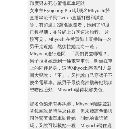
印度男未死心駕電單車尾隨
女事主Hyojeong Park以網名Mhyochi於
直播串流平民Twitch直播打機和試食
等，有超過1.2萬名跟隨者，她到了印度
已數星期，並於網上分享這次旅程。 片
段可見，Mhyochi在孟買街上直播時一名
男子走近她，然後拉她走向一邊；
Mhyochi邊行邊問：「我們要去哪裡？」
男子拉著她走到一輛電單車旁，叫坐在車
上的同伴起身，這時Mhyochi察覺對方意
圖大聲說：「不」，又推說自己穿裙子不
便坐電單車。該男子最後竟然攬著她頸項
想吻她臉頰，Mhyochi嚇得花容失色。
那名色狼未有再糾纏，Mhyochi離開並對
著鏡頭說是時候返住處，但未幾該色狼與
同伴駕著電單車駛近她，問她的電話號
碼，又說可以載她一程，Mhyochi稱住處