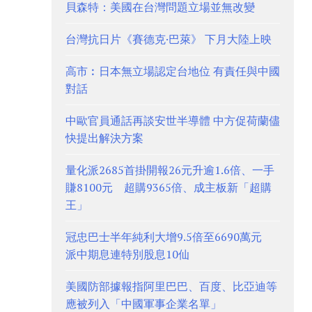
貝森特：美國在台灣問題立場並無改變
台灣抗日片《賽德克·巴萊》 下月大陸上映
高市︰日本無立場認定台地位 有責任與中國
對話
中歐官員通話再談安世半導體 中方促荷蘭儘
快提出解決方案
量化派2685首掛開報26元升逾1.6倍、一手
賺8100元 超購9365倍、成主板新「超購
王」
冠忠巴士半年純利大增9.5倍至6690萬元
派中期息連特別股息10仙
美國防部據報指阿里巴巴、百度、比亞迪等
應被列入「中國軍事企業名單」