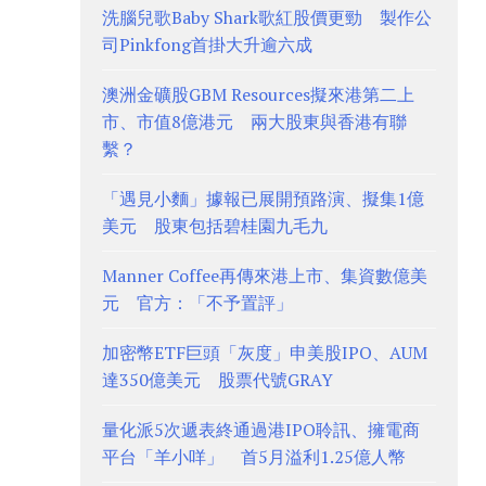
洗腦兒歌Baby Shark歌紅股價更勁 製作公
司Pinkfong首掛大升逾六成
澳洲金礦股GBM Resources擬來港第二上
市、市值8億港元 兩大股東與香港有聯
繫？
「遇見小麵」據報已展開預路演、擬集1億
美元 股東包括碧桂園九毛九
Manner Coffee再傳來港上市、集資數億美
元 官方：「不予置評」
加密幣ETF巨頭「灰度」申美股IPO、AUM
達350億美元 股票代號GRAY
量化派5次遞表終通過港IPO聆訊、擁電商
平台「羊小咩」 首5月溢利1.25億人幣