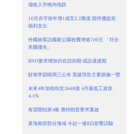
場收入升惟內地跌
10月赤字按年增1成至2.2萬億 因停擺提前
福利支出
外國旅客訪國家公園收費增逾700元 「符合
美國優先」
BNO要求增加仍在諮詢期 或設過渡期
財相李韻晴周三公布 英媒預告主要措施一覽
未來4年加稅削支2668億 4月最低工資加
4.1%
有望開拍第4集 應特朗普要求重啟
黃海南部部分海域 今起一連8日射擊試驗