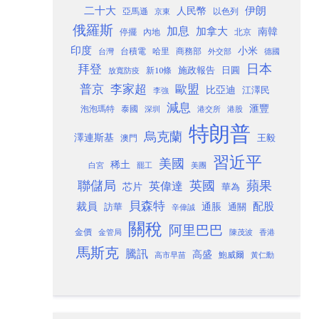
二十大
伊朗
人民幣
以色列
亞馬遜
京東
俄羅斯
加息
加拿大
南韓
內地
停擺
北京
印度
小米
台灣
台積電
哈里
商務部
外交部
德國
日本
拜登
施政報告
日圓
新10條
放寬防疫
歐盟
普京
李家超
比亞迪
江澤民
李強
減息
滙豐
泡泡瑪特
泰國
深圳
港股
港交所
特朗普
烏克蘭
澤連斯基
澳門
王毅
習近平
美國
稀土
白宮
罷工
美團
聯儲局
蘋果
英國
英偉達
芯片
華為
貝森特
裁員
配股
通脹
訪華
通關
辛偉誠
關稅
阿里巴巴
金價
金管局
香港
陳茂波
馬斯克
騰訊
高盛
高市早苗
鮑威爾
黃仁勳