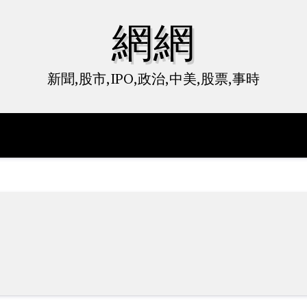
網網
新聞,股市,IPO,政治,中美,股票,事時