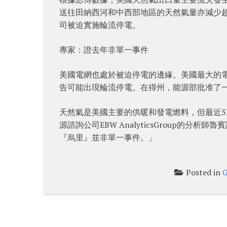
送往田納西河和中西部地區的天然氣量亦減少
司被迫實施輪流停電。
專家：證去年非單一事件
美國電網也處於被迫停電的邊緣。美國最大的電
告可能出現輪流停電。在得州，能源部批准了
天然氣是美國主要的供暖和發電燃料，但最近3
源諮詢公司EBW AnalyticsGroup的
『烏里』並非單一事件。」
Posted in
G