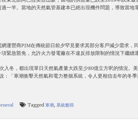
超過一半。當地的天然氣管基建本已經出現機件問題，導致當地
網運營商PJM在傳統節日前夕罕見要求其部分客戶減少需求，
一項緊急豁免，允許火力發電廠在不違反排放限制的情況下繼續
次入冬，都出現單日天然氣產量大跌至少80億立方呎的情況。
分析師魯賓說：「寒潮衝擊天然氣和電力整個系統，令人更相信去年的冬
Tagged
,
eneral
寒潮
系統脆弱