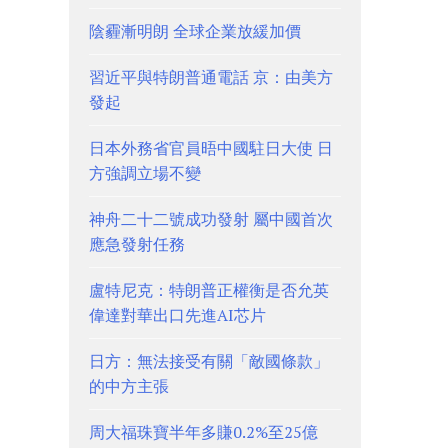
陰霾漸明朗 全球企業放緩加價
習近平與特朗普通電話 京：由美方
發起
日本外務省官員晤中國駐日大使 日
方強調立場不變
神舟二十二號成功發射 屬中國首次
應急發射任務
盧特尼克：特朗普正權衡是否允英
偉達對華出口先進AI芯片
日方：無法接受有關「敵國條款」
的中方主張
周大福珠寶半年多賺0.2%至25億