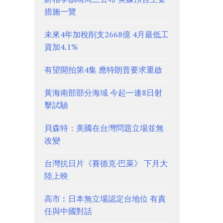
措施一覽
未來4年加稅削支2668億 4月最低工
資加4.1%
有望開拍第4集 應特朗普要求重啟
黃海南部部分海域 今起一連8日射
擊試驗
貝森特：美國在台灣問題立場並無
改變
台灣抗日片《賽德克·巴萊》 下月大
陸上映
高市︰日本無立場認定台地位 有責
任與中國對話