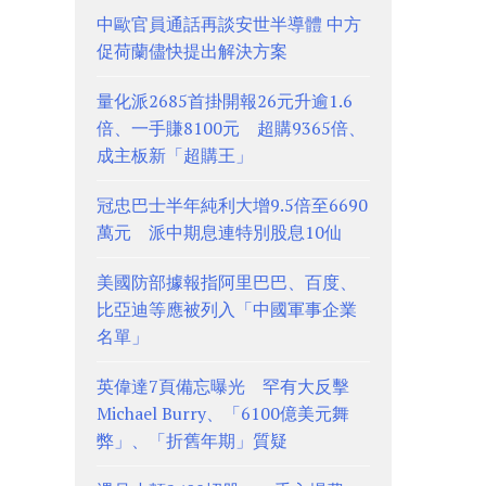
中歐官員通話再談安世半導體 中方
促荷蘭儘快提出解決方案
量化派2685首掛開報26元升逾1.6
倍、一手賺8100元 超購9365倍、
成主板新「超購王」
冠忠巴士半年純利大增9.5倍至6690
萬元 派中期息連特別股息10仙
美國防部據報指阿里巴巴、百度、
比亞迪等應被列入「中國軍事企業
名單」
英偉達7頁備忘曝光 罕有大反擊
Michael Burry、「6100億美元舞
弊」、「折舊年期」質疑