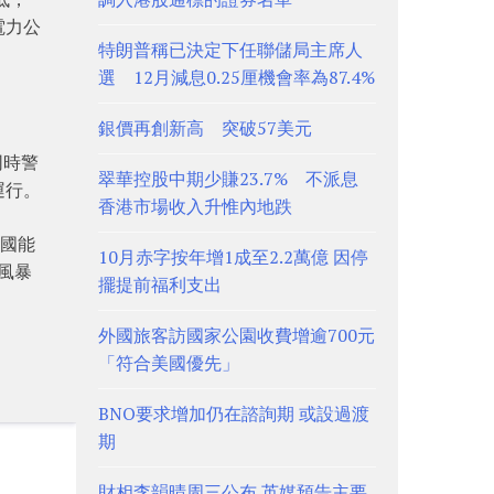
電力公
特朗普稱已決定下任聯儲局主席人
選 12月減息0.25厘機會率為87.4%
銀價再創新高 突破57美元
同時警
翠華控股中期少賺23.7% 不派息
運行。
香港市場收入升惟內地跌
美國能
10月赤字按年增1成至2.2萬億 因停
季風暴
擺提前福利支出
外國旅客訪國家公園收費增逾700元
「符合美國優先」
BNO要求增加仍在諮詢期 或設過渡
期
財相李韻晴周三公布 英媒預告主要