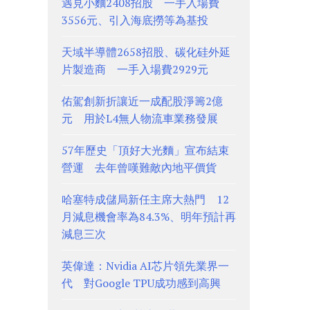
遇見小麵2408招股 一手入場費
3556元、引入海底撈等為基投
天域半導體2658招股、碳化硅外延
片製造商 一手入場費2929元
佑駕創新折讓近一成配股淨籌2億
元 用於L4無人物流車業務發展
57年歷史「頂好大光麵」宣布結束
營運 去年曾嘆難敵內地平價貨
哈塞特成儲局新任主席大熱門 12
月減息機會率為84.3%、明年預計再
減息三次
英偉達：Nvidia AI芯片領先業界一
代 對Google TPU成功感到高興