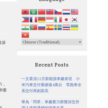
資源
Recent Posts
一文看清11月新能源車廠表現 小
六，
米汽車交付量續逾4萬台 零跑車全
和蓄
系交付再創新高
華為「問界」車廠賽力斯獲深交所
低，
調入港股通標的證券名單