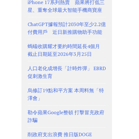
iPhone 17系列熱賣 蘋果將打低三
星、重奪全球最大智能手機商寶座
ChatGPT據報預計2030年至少2.2億
付費用戶 近日新推購物助手功能
螞蟻收購耀才要約時間延長4個月
截止日期延至2026年3月25日
人口老化成增長「計時炸彈」 EBRD
促刺激生育
烏修訂19點和平方案 本周料無「特
澤會」
勒令蘋果Google整頓 打擊冒充政府
詐騙
削政府支出浪費 推日版DOGE