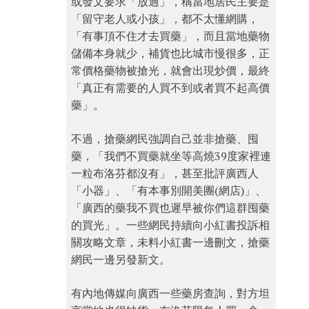
或發文要求「放過」，稱當地居民主要是
「留守老人或小孩」，都不太懂網購，
「有事頂不住才去買藥」，而且當地藥物
儲備本身就少，補貨也比城市慢很多，正
常價格藥物被搶光，就會出現炒價，最終
「真正有需要的人買不到或者買不起高價
藥」。
不過，搶藥網民強調自己並非搶藥、囤
藥，「我們不買藥就坐等高燒39度家裡連
一粒布洛芬都沒有」，甚至批評廣西人
「小器」、「有本事別開美團(網店)」、
「廣西的藥我不買也遲早被你們這群囤藥
的買光」。一些網民持續向小紅書投訴相
關攻略文章，未料小紅書一邊刪文，搶藥
網民一邊另發新文。
有內地傳媒向廣西一些藥房查詢，對方坦