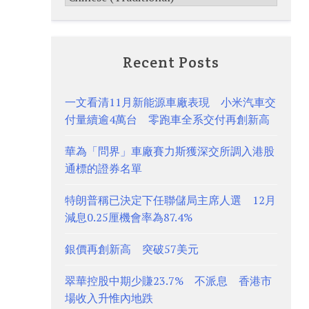
Recent Posts
一文看清11月新能源車廠表現 小米汽車交
付量續逾4萬台 零跑車全系交付再創新高
華為「問界」車廠賽力斯獲深交所調入港股
通標的證券名單
特朗普稱已決定下任聯儲局主席人選 12月
減息0.25厘機會率為87.4%
銀價再創新高 突破57美元
翠華控股中期少賺23.7% 不派息 香港市
場收入升惟內地跌