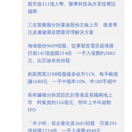
股市值211億人幣、樂摩科技為共享按摩設
備商
三生製藥擬分拆蔓迪股份主板上市 後者專
注皮膚健康及體重管理解決方案
海偉股份9609招股、從事製造電容器薄膜
孖展147億超購334倍 一手入場費約2885
元、比亞迪有份持股
創新實業2788暗盤最多收升31%、每手帳面
賺1680元 一手中籤率10%、申180手穩中
長和據報分拆屈臣氏於香港及英國兩地上
市 料集資約156億元、明年上半年啟動
IPO
「羊小咩」母企量化派2685招股 孖展291
億超購2224倍、一手入場費4949元