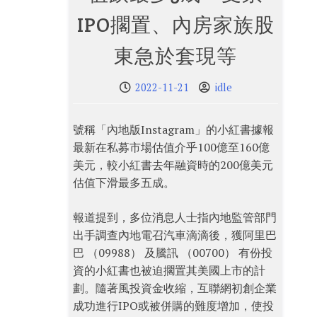
IPO擱置、內房家族股
東急於套現等
2022-11-21
idle
號稱「內地版Instagram」的小紅書據報
最新在私募市場估值介乎100億至160億
美元，較小紅書去年融資時的200億美元
估值下滑最多五成。
報道提到，多位消息人士指內地監管部門
出手調查內地電召汽車滴滴後，獲阿里巴
巴 （09988） 及騰訊 （00700） 有份投
資的小紅書也被迫擱置其美國上市的計
劃。隨著風投資金收縮，互聯網初創企業
成功進行IPO或被併購的難度增加，使投