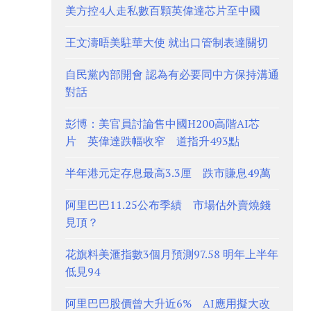
美方控4人走私數百顆英偉達芯片至中國
王文濤晤美駐華大使 就出口管制表達關切
自民黨內部開會 認為有必要同中方保持溝通
對話
彭博：美官員討論售中國H200高階AI芯
片 英偉達跌幅收窄 道指升493點
半年港元定存息最高3.3厘 跌市賺息49萬
阿里巴巴11.25公布季績 市場估外賣燒錢
見頂？
花旗料美滙指數3個月預測97.58 明年上半年
低見94
阿里巴巴股價曾大升近6% AI應用擬大改