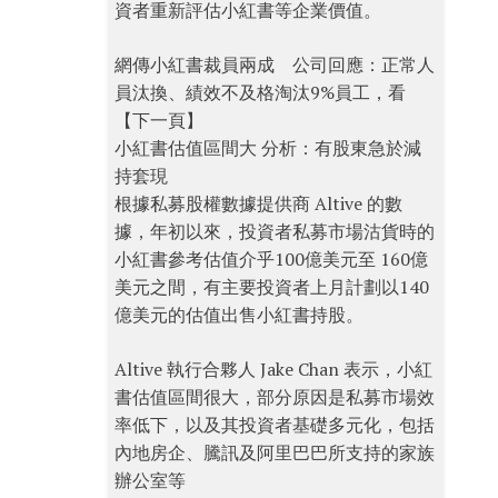
資者重新評估小紅書等企業價值。
網傳小紅書裁員兩成 公司回應：正常人
員汰換、績效不及格淘汰9%員工，看
【下一頁】
小紅書估值區間大 分析：有股東急於減
持套現
根據私募股權數據提供商 Altive 的數
據，年初以來，投資者私募市場沽貨時的
小紅書參考估值介乎100億美元至 160億
美元之間，有主要投資者上月計劃以140
億美元的估值出售小紅書持股。
Altive 執行合夥人 Jake Chan 表示，小紅
書估值區間很大，部分原因是私募市場效
率低下，以及其投資者基礎多元化，包括
內地房企、騰訊及阿里巴巴所支持的家族
辦公室等