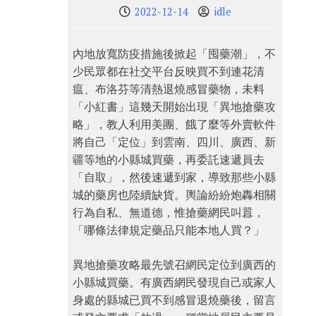
2022-12-14
idle
內地放寬防疫措施後掀起「囤藥潮」，不
少民眾都在社交平台反映買不到連花清
瘟、布洛芬等清熱退燒感冒藥物，未料
「小紅書」這幾天開始出現「異地搶藥攻
略」，教人利用美團、餓了麼等外賣軟件
將自己「定位」到雲南、四川、廣西、新
疆等地的小縣城買藥，再委託速遞員去
「自取」，然後速遞到家，導致那些小縣
城的藥房也陸續缺貨。輿論紛紛炮轟相關
行為自私、無道德，惟搶藥網民叫囂，
「哪條法律規定藥品只能本地人買？」
異地搶藥攻略最先號召網民定位到廣西的
小縣城買藥。有廣西網民發現自己或家人
身處的縣城已買不到感冒退燒藥後，留言