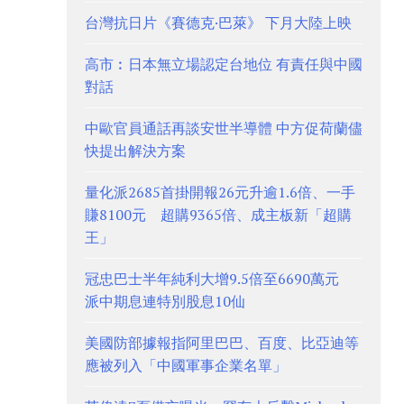
台灣抗日片《賽德克·巴萊》 下月大陸上映
高市︰日本無立場認定台地位 有責任與中國
對話
中歐官員通話再談安世半導體 中方促荷蘭儘
快提出解決方案
量化派2685首掛開報26元升逾1.6倍、一手
賺8100元 超購9365倍、成主板新「超購
王」
冠忠巴士半年純利大增9.5倍至6690萬元
派中期息連特別股息10仙
美國防部據報指阿里巴巴、百度、比亞迪等
應被列入「中國軍事企業名單」