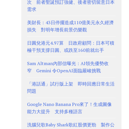
次 前者聖誕預訂強健、後者密切留意日本
需求
美財長：43日停擺造成110億美元永久經濟
損失 對明年增長前景仍樂觀
日圓兌港元4.97算 日政府顧問：日本可積
極干預支撐日圓、或跌至160前就出手
Sam Altman內部信曝光：AI領先優勢收
窄 Gemini 令OpenAI面臨嚴峻挑戰
「港話通」試行版上架 即時回應日常生活
問題
Google Nano Banana Pro來了！生成圖像
能力大提升 支持多種語言
洗腦兒歌Baby Shark歌紅股價更勁 製作公