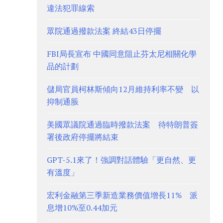
違法犯罪線索
眾院通過撥款法案 終結43日停擺
FBI局長宣布 中國同意阻止芬太尼相關化學
品的計劃
儲局官員柯林斯傾向12月維持利率不變 以
抑制通脹
美國眾議院通過臨時撥款法案 待特朗普簽
署後政府停擺將結束
GPT-5.1來了！強調對話體驗「更自然、更
有溫度」
宏利金融第三季新造業務價值增長11% 派
息增10%至0.44加元