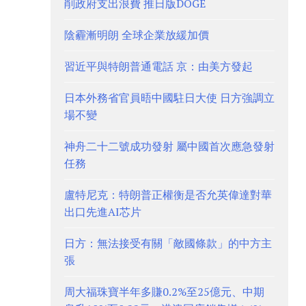
削政府支出浪費 推日版DOGE
陰霾漸明朗 全球企業放緩加價
習近平與特朗普通電話 京：由美方發起
日本外務省官員晤中國駐日大使 日方強調立
場不變
神舟二十二號成功發射 屬中國首次應急發射
任務
盧特尼克：特朗普正權衡是否允英偉達對華
出口先進AI芯片
日方：無法接受有關「敵國條款」的中方主
張
周大福珠寶半年多賺0.2%至25億元、中期