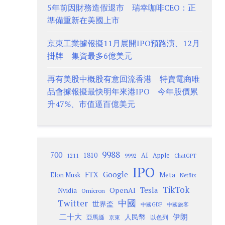
5年前因財務造假退市 瑞幸咖啡CEO：正
準備重新在美國上市
京東工業據報擬11月展開IPO預路演、12月
掛牌 集資最多6億美元
再有美股中概股有意回流香港 特賣電商唯
品會據報擬最快明年來港IPO 今年股價累
升47%、市值逼百億美元
9988
700
1810
AI
Apple
1211
9992
ChatGPT
IPO
Google
FTX
Meta
Elon Musk
Netflix
TikTok
Tesla
OpenAI
Nvidia
Omicron
Twitter
中國
世界盃
中國GDP
中國旅客
二十大
伊朗
人民幣
以色列
亞馬遜
京東