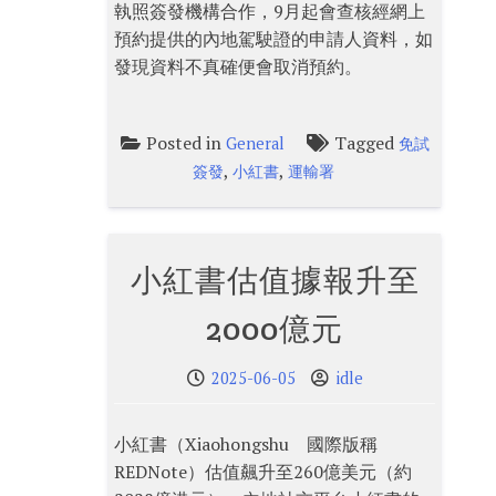
執照簽發機構合作，9月起會查核經網上
預約提供的內地駕駛證的申請人資料，如
發現資料不真確便會取消預約。
Posted in
Tagged
General
免試
,
,
簽發
小紅書
運輸署
小紅書估值據報升至
2000億元
2025-06-05
idle
小紅書（Xiaohongshu 國際版稱
REDNote）估值飆升至260億美元（約