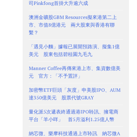
司Pinkfong首掛大升逾六成
澳洲金礦股GBM Resources擬來港第二上
市、市值8億港元 兩大股東與香港有聯
繫？
「遇見小麵」據報已展開預路演、擬集1億
美元 股東包括碧桂園九毛九
Manner Coffee再傳來港上市、集資數億美
元 官方：「不予置評」
加密幣ETF巨頭「灰度」申美股IPO、AUM
達350億美元 股票代號GRAY
量化派5次遞表終通過港IPO聆訊、擁電商
平台「羊小咩」 首5月溢利1.25億人幣
納芯微、樂摩科技通過上市聆訊 納芯微A