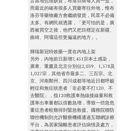
言當地也很缺貨，布洛芬限每人買一盒，
而最近的確有很多人買藥寄往外地，惟布
洛芬等藥物廠方會繼續發貨，民眾不必備
太多。有網民就透露，「更可怕的是，廣
西被買空之後，他們又把目標定在新疆、
曲靖、阿壩這些更偏遠的地方」。
輝瑞新冠特效藥一度在內地上架
另外，內地前日新增7,451宗本土感染，
廣東、重慶及北京分別佔2,039、1,578及
1,027宗，其他省市最多二、三百宗。北
京、河南鄭州、四川成都等地近日都呼籲
輕症和無症狀患者「非必要不打120、不
去醫院」，指120救護車熱線接線量和救
護車出車量都以倍數急增，導致一些急危
重症患者較難得到緊急救援。國務院聯防
聯控機制則允許醫療機構通過互聯網診療
平台，為居家隔離患者評估病情及處方，