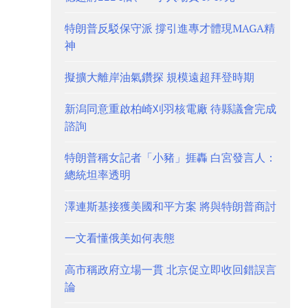
特朗普反駁保守派 撐引進專才體現MAGA精
神
擬擴大離岸油氣鑽探 規模遠超拜登時期
新潟同意重啟柏崎刈羽核電廠 待縣議會完成
諮詢
特朗普稱女記者「小豬」捱轟 白宮發言人：
總統坦率透明
澤連斯基接獲美國和平方案 將與特朗普商討
一文看懂俄美如何表態
高市稱政府立場一貫 北京促立即收回錯誤言
論