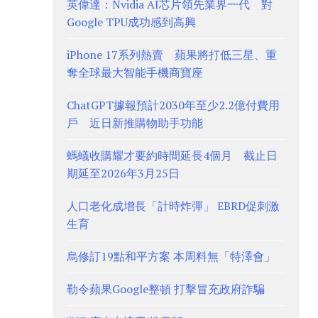
英偉達：Nvidia AI芯片領先業界一代 對
Google TPU成功感到高興
iPhone 17系列熱賣 蘋果將打低三星、重
奪全球最大智能手機商寶座
ChatGPT據報預計2030年至少2.2億付費用
戶 近日新推購物助手功能
螞蟻收購耀才要約時間延長4個月 截止日
期延至2026年3月25日
人口老化成增長「計時炸彈」 EBRD促刺激
生育
烏修訂19點和平方案 本周料無「特澤會」
勒令蘋果Google整頓 打擊冒充政府詐騙