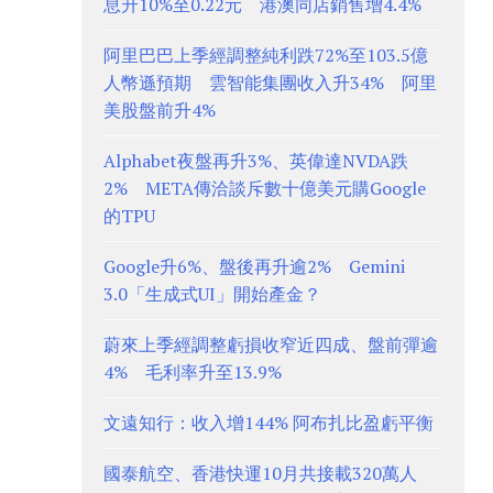
息升10%至0.22元 港澳同店銷售增4.4%
阿里巴巴上季經調整純利跌72%至103.5億
人幣遜預期 雲智能集團收入升34% 阿里
美股盤前升4%
Alphabet夜盤再升3%、英偉達NVDA跌
2% META傳洽談斥數十億美元購Google
的TPU
Google升6%、盤後再升逾2% Gemini
3.0「生成式UI」開始產金？
蔚來上季經調整虧損收窄近四成、盤前彈逾
4% 毛利率升至13.9%
文遠知行：收入增144% 阿布扎比盈虧平衡
國泰航空、香港快運10月共接載320萬人