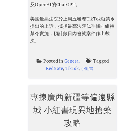
及OpenAI的ChatGPT。
美國最高法院於上周五審理TikTok就禁令
提出的上訴，據指最高法院似乎傾向維持
禁令實施，預計數日內會就案件作出裁
決。
Posted in
Tagged
General
,
,
RedNote
TikTok
小紅書
專揀廣西新疆等偏遠縣
城 小紅書現異地搶藥
攻略