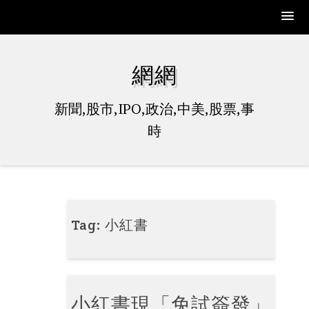
Skip
to
網網
content
新聞,股市,IPO,政治,中美,股票,事
時
Tag:
小紅書
小紅書現「免試簽發」