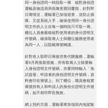
同一身份證同一時段取一籌 核對身份證
運輸及物流局局長陳美寶回覆指，針對即
日籌情況，運輸署已加強巡查，並防止插
隊。又從系統入手，確保使用同一身分證
明文件的人士在每一個時段只可取一籌。
櫃位人員會嚴格核對使用者的身分證明文
件號碼，確保取籌人士與櫃位服務使用者
為同一人，以阻截籌號轉讓。
針對有人取即日籌後兜售代辦服務，運輸
署8月再推新措施，所有取籌人士除要輸
入身份證明文件號碼，亦要同時輸入「免
試簽發」申請者的身份證明文件號碼，資
料會印在籌號上。到了櫃位，職員會核實
籌號持有人和申請人的身份分證明文件號
碼，如不相符即告無效。
網上預約方面，運輸署將加強與內地駕駛