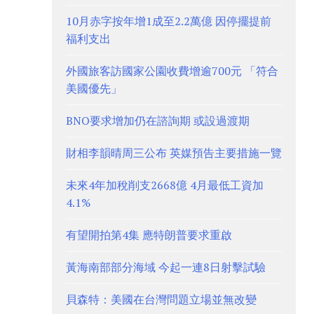
10月赤字按年增1成至2.2萬億 因停擺提前
福利支出
外國旅客訪國家公園收費增逾700元 「符合
美國優先」
BNO要求增加仍在諮詢期 或設過渡期
財相李韻晴周三公布 英媒預告主要措施一覽
未來4年加稅削支2668億 4月最低工資加
4.1%
有望開拍第4集 應特朗普要求重啟
黃海南部部分海域 今起一連8日射擊試驗
貝森特：美國在台灣問題立場並無改變