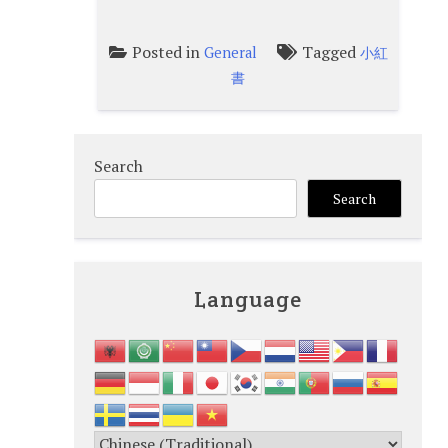
Posted in
Tagged
General
小紅
書
Search
Search
Language