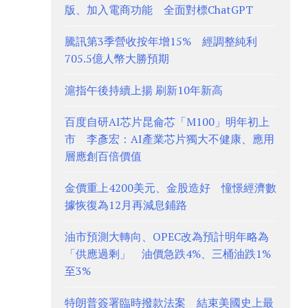
版、加入電商功能 全面對標ChatGPT
騰訊第3季營收按年增15% 經調整純利
705.5億人幣大勝預期
滬指午後持續上揚 刷新10年新高
百度自研AI芯片昆侖芯「M100」明年初上
市 李彥宏：AI產業芯片獨大不健康、應用
層應創百倍價值
金價重上4200美元、金股造好 憧憬經濟數
據恢復為12月再減息鋪路
油市預測大轉向、OPEC改為預計明年略為
「供應過剩」 油價急跌4%、三桶油跌1%
至3%
特朗普簽署臨時撥款法案 結束美國史上最