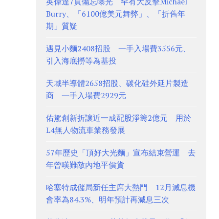
英偉達7頁備忘曝光 罕有大反擊Michael
Burry、「6100億美元舞弊」、「折舊年
期」質疑
遇見小麵2408招股 一手入場費3556元、
引入海底撈等為基投
天域半導體2658招股、碳化硅外延片製造
商 一手入場費2929元
佑駕創新折讓近一成配股淨籌2億元 用於
L4無人物流車業務發展
57年歷史「頂好大光麵」宣布結束營運 去
年曾嘆難敵內地平價貨
哈塞特成儲局新任主席大熱門 12月減息機
會率為84.3%、明年預計再減息三次