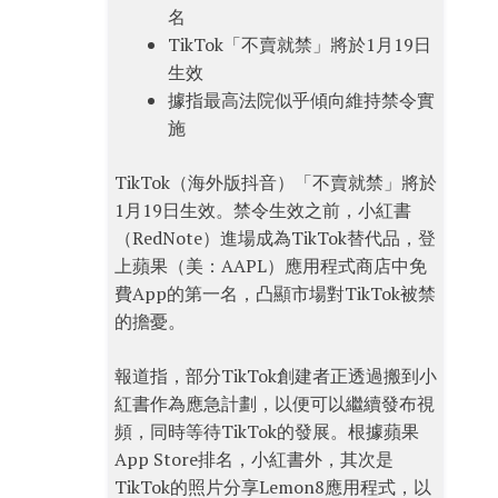
名
TikTok「不賣就禁」將於1月19日
生效
據指最高法院似乎傾向維持禁令實
施
TikTok（海外版抖音）「不賣就禁」將於
1月19日生效。禁令生效之前，小紅書
（RedNote）進場成為TikTok替代品，登
上蘋果（美：AAPL）應用程式商店中免
費App的第一名，凸顯市場對TikTok被禁
的擔憂。
報道指，部分TikTok創建者正透過搬到小
紅書作為應急計劃，以便可以繼續發布視
頻，同時等待TikTok的發展。根據蘋果
App Store排名，小紅書外，其次是
TikTok的照片分享Lemon8應用程式，以