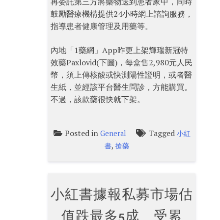
再委託第三方將藥物送到患者家中，同時
鼓勵醫療機構提供24小時網上諮詢服務，
指導患者健康管理及用藥等。
內地「1藥網」App昨更上架輝瑞新冠特
效藥Paxlovid(下圖)，每盒售2,980元人民
幣，須上傳核酸或快測陽性證明，或者醫
生紙，並經該平台醫生問診，方能購買。
不過，該款藥很快就下架。
Posted in
Tagged
General
小紅
,
書
搶藥
小紅書據報私募市場估
值跌最多5成 受累