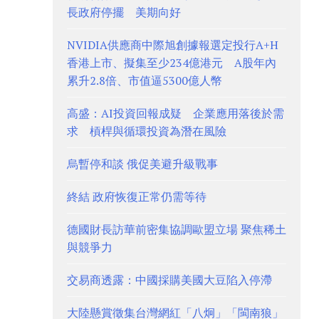
長政府停擺 美期向好
NVIDIA供應商中際旭創據報選定投行A+H
香港上市、擬集至少234億港元 A股年內
累升2.8倍、市值逼5300億人幣
高盛：AI投資回報成疑 企業應用落後於需
求 槓桿與循環投資為潛在風險
烏暫停和談 俄促美避升級戰事
終結 政府恢復正常仍需等待
德國財長訪華前密集協調歐盟立場 聚焦稀土
與競爭力
交易商透露：中國採購美國大豆陷入停滯
大陸懸賞徵集台灣網紅「八炯」「閩南狼」