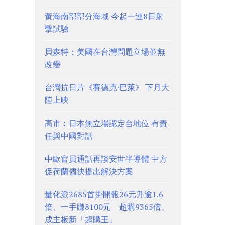
黃海南部部分海域 今起一連8日射
擊試驗
貝森特：美國在台灣問題立場並無
改變
台灣抗日片《賽德克·巴萊》 下月大
陸上映
高市︰日本無立場認定台地位 有責
任與中國對話
中歐官員通話再談安世半導體 中方
促荷蘭儘快提出解決方案
量化派2685首掛開報26元升逾1.6
倍、一手賺8100元 超購9365倍、
成主板新「超購王」