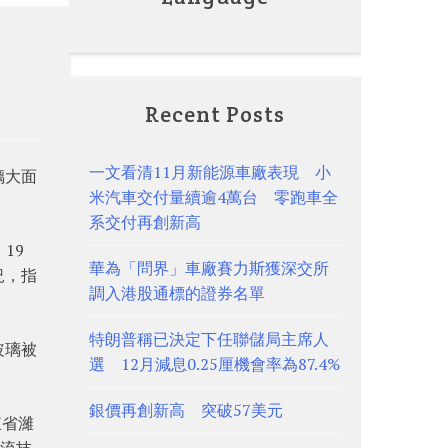
傷
Recent Posts
一文看清11月新能源車廠表現 小
璃大面
米汽車交付量續逾4萬台 零跑車全
系交付再創新高
19
華為「問界」車廠賽力斯獲深交所
況，指
調入港股通標的證券名單
特朗普稱已決定下任聯儲局主席人
玻璃被
選 12月減息0.25厘機會率為87.4%
銀價再創新高 突破57美元
東省濰
續流技