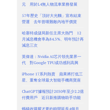
元 用於L4無人物流車業務發展
57年歷史「頂好大光麵」宣布結束
營運 去年曾嘆難敵內地平價貨
哈塞特成儲局新任主席大熱門 12
月減息機會率為84.3%、明年預計再
減息三次
英偉達：Nvidia AI芯片領先業界一
代 對Google TPU成功感到高興
iPhone 17系列熱賣 蘋果將打低三
星、重奪全球最大智能手機商寶座
ChatGPT據報預計2030年至少2.2億
付費用戶 近日新推購物助手功能
螞蟻收購耀才要約時間延長4個月