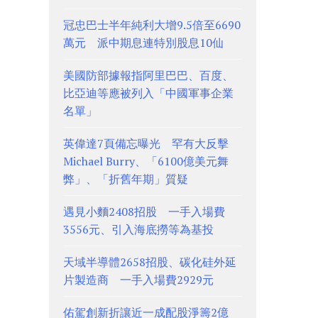
冠忠巴士半年純利大增9.5倍至6690
萬元 派中期息連特別股息10仙
美國防部據報指阿里巴巴、百度、
比亞迪等應被列入「中國軍事企業
名單」
英偉達7頁備忘曝光 罕有大反擊
Michael Burry、「6100億美元舞
弊」、「折舊年期」質疑
遇見小麵2408招股 一手入場費
3556元、引入海底撈等為基投
天域半導體2658招股、碳化硅外延
片製造商 一手入場費2929元
佑駕創新折讓近一成配股淨籌2億