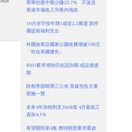
翠華控股中期少賺23.7% 不派息
香港市場收入升惟內地跌
10月赤字按年增1成至2.2萬億 因停
擺提前福利支出
外國旅客訪國家公園收費增逾700元
「符合美國優先」
BNO要求增加仍在諮詢期 或設過渡
期
財相李韻晴周三公布 英媒預告主要
措施一覽
未來4年加稅削支2668億 4月最低工
資加4.1%
有望開拍第4集 應特朗普要求重啟