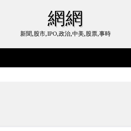
網網
新聞,股市,IPO,政治,中美,股票,事時