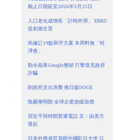
截止日期延至2026年3月25日
人口老化成增長「計時炸彈」 EBRD
促刺激生育
烏修訂19點和平方案 本周料無「特
澤會」
勒令蘋果Google整頓 打擊冒充政府
詐騙
削政府支出浪費 推日版DOGE
陰霾漸明朗 全球企業放緩加價
習近平與特朗普通電話 京：由美方
發起
日本外務省官員晤中國駐日大使 日