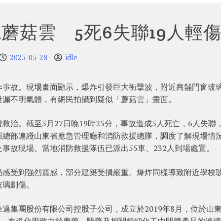
蘑菇雲 5死6失聯19人輕
2025-05-28
idle
炸事故。現場畫面顯示，爆炸引發巨大衝擊波，附近商舖門窗玻
泄漏不明氣體，有網民拍攝到疑似「蘑菇雲」畫面。
治。截至5月27日晚19時25分，事故造成5人死亡，6人失聯，
揮總部連綫山東省應急管理廳和消防救援總隊，調度了解現場情
事故現場。當地消防救援隊伍已派出55車、232人到場處置。
仍感受到強烈震感，部分建築受損嚴重。爆炸同樣導致附近學校
玻璃劃傷。
邁集團股份有限公司控股子公司，成立於2019年8月，位於山
人。友道化學致力於農藥、醫藥及相關精細化工中間體產品的連