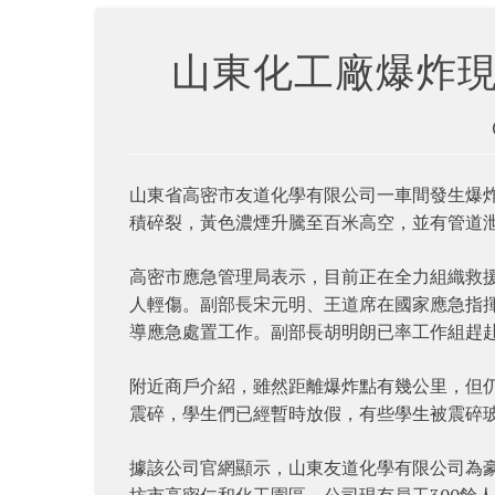
山東化工廠爆炸現
山東省高密市友道化學有限公司一車間發生爆
積碎裂，黃色濃煙升騰至百米高空，並有管道
高密市應急管理局表示，目前正在全力組織救援救
人輕傷。副部長宋元明、王道席在國家應急指
導應急處置工作。副部長胡明朗已率工作組趕赴
附近商戶介紹，雖然距離爆炸點有幾公里，但
震碎，學生們已經暫時放假，有些學生被震碎
據該公司官網顯示，山東友道化學有限公司為豪
坊市高密仁和化工園區，公司現有員工300餘