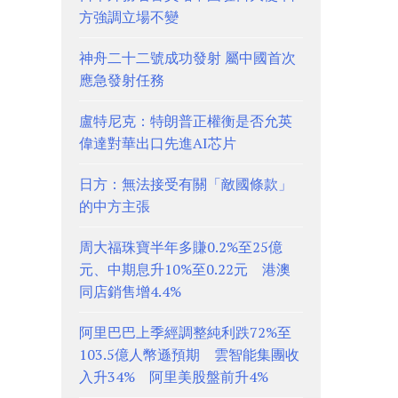
方強調立場不變
神舟二十二號成功發射 屬中國首次
應急發射任務
盧特尼克：特朗普正權衡是否允英
偉達對華出口先進AI芯片
日方：無法接受有關「敵國條款」
的中方主張
周大福珠寶半年多賺0.2%至25億
元、中期息升10%至0.22元 港澳
同店銷售增4.4%
阿里巴巴上季經調整純利跌72%至
103.5億人幣遜預期 雲智能集團收
入升34% 阿里美股盤前升4%