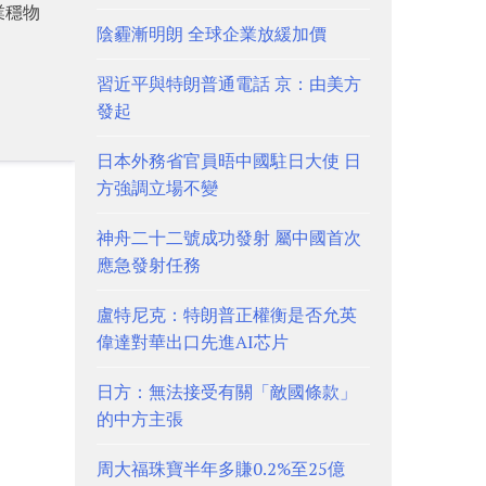
業穩物
陰霾漸明朗 全球企業放緩加價
習近平與特朗普通電話 京：由美方
發起
日本外務省官員晤中國駐日大使 日
方強調立場不變
神舟二十二號成功發射 屬中國首次
應急發射任務
盧特尼克：特朗普正權衡是否允英
偉達對華出口先進AI芯片
日方：無法接受有關「敵國條款」
的中方主張
周大福珠寶半年多賺0.2%至25億