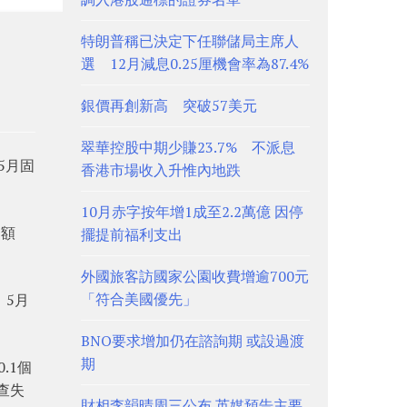
特朗普稱已決定下任聯儲局主席人
選 12月減息0.25厘機會率為87.4%
銀價再創新高 突破57美元
翠華控股中期少賺23.7% 不派息
5月固
香港市場收入升惟內地跌
10月赤字按年增1成至2.2萬億 因停
售額
擺提前福利支出
外國旅客訪國家公園收費增逾700元
「符合美國優先」
。5月
BNO要求增加仍在諮詢期 或設過渡
期
.1個
查失
財相李韻晴周三公布 英媒預告主要