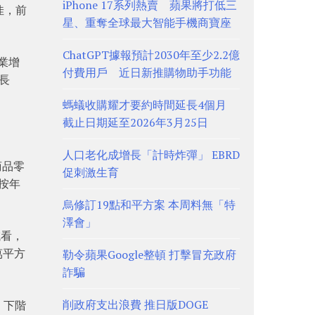
iPhone 17系列熱賣 蘋果將打低三
佳，前
星、重奪全球最大智能手機商寶座
ChatGPT據報預計2030年至少2.2億
業增
付費用戶 近日新推購物助手功能
長
螞蟻收購耀才要約時間延長4個月
截止日期延至2026年3月25日
人口老化成增長「計時炸彈」 EBRD
商品零
促刺激生育
，按年
烏修訂19點和平方案 本周料無「特
澤會」
域看，
萬平方
勒令蘋果Google整頓 打擊冒充政府
詐騙
削政府支出浪費 推日版DOGE
。下階