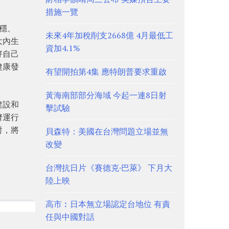
措施一覽
穩、
未來4年加稅削支2668億 4月最低工
大內生
資加4.1%
好自己
健康發
有望開拍第4集 應特朗普要求重啟
黃海南部部分海域 今起一連8日射
建設和
擊試驗
濟運行
對，將
貝森特：美國在台灣問題立場並無
改變
台灣抗日片《賽德克·巴萊》 下月大
陸上映
高市︰日本無立場認定台地位 有責
任與中國對話