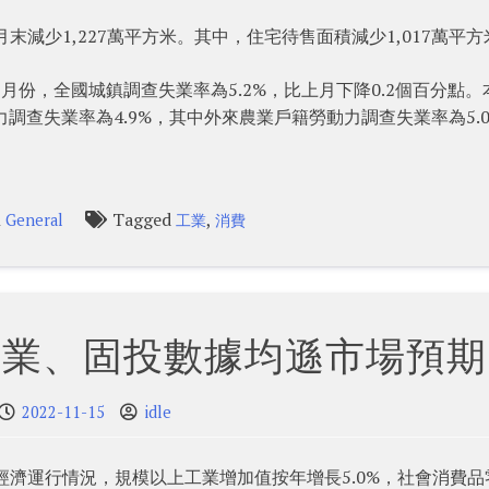
月末減少1,227萬平方米。其中，住宅待售面積減少1,017萬平方
月份，全國城鎮調查失業率為5.2%，比上月下降0.2個百分點。
力調查失業率為4.9%，其中外來農業戶籍勞動力調查失業率為5.
n
Tagged
,
General
工業
消費
工業、固投數據均遜市場預期
2022-11-15
idle
經濟運行情況，規模以上工業增加值按年增長5.0%，社會消費品