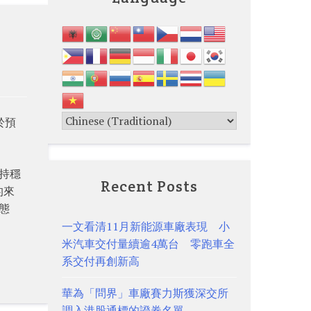
於預
持穩
Recent Posts
的來
態
一文看清11月新能源車廠表現 小
米汽車交付量續逾4萬台 零跑車全
系交付再創新高
華為「問界」車廠賽力斯獲深交所
調入港股通標的證券名單