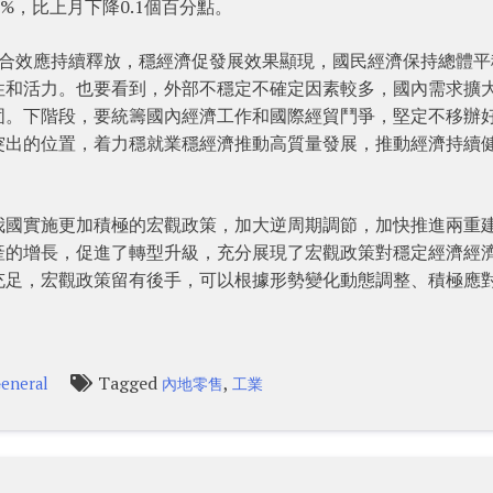
0%，比上月下降0.1個百分點。
組合效應持續釋放，穩經濟促發展效果顯現，國民經濟保持總體平
性和活力。也要看到，外部不穩定不確定因素較多，國內需求擴
固。下階段，要統籌國內經濟工作和國際經貿鬥爭，堅定不移辦
突出的位置，着力穩就業穩經濟推動高質量發展，推動經濟持續
我國實施更加積極的宏觀政策，加大逆周期調節，加快推進兩重
產的增長，促進了轉型升級，充分展現了宏觀政策對穩定經濟經
充足，宏觀政策留有後手，可以根據形勢變化動態調整、積極應
Tagged
,
eneral
內地零售
工業