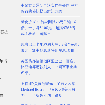
中歐官員通話再談安世半導體 中方
促荷蘭儘快提出解決方案
量化派2685首掛開報26元升逾1.6
倍、一手賺8100元 超購9365倍、
總額按
成主板新「超購王」
冠忠巴士半年純利大增9.5倍至6690
萬元 派中期息連特別股息10仙
按年增
美國防部據報指阿里巴巴、百度、
比亞迪等應被列入「中國軍事企業
名單」
降
英偉達7頁備忘曝光 罕有大反擊
Michael Burry、「6100億美元舞
弊」、「折舊年期」質疑
宅銷售
%。