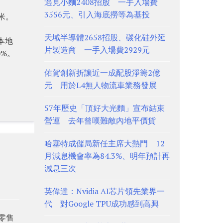
遇見小麵2408招股 一手入場費
3556元、引入海底撈等為基投
米。
天域半導體2658招股、碳化硅外延
本地
片製造商 一手入場費2929元
0%。
佑駕創新折讓近一成配股淨籌2億
元 用於L4無人物流車業務發展
57年歷史「頂好大光麵」宣布結束
營運 去年曾嘆難敵內地平價貨
哈塞特成儲局新任主席大熱門 12
月減息機會率為84.3%、明年預計再
減息三次
英偉達：Nvidia AI芯片領先業界一
代 對Google TPU成功感到高興
零售