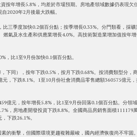
產投資按年增長5.8%，均差於市場預期。房地產領域數據仍表現欠
自2020年2月後最大跌幅。
，比三季度加快0.2個百分點；按季增長0.33%。分門類看，採礦
熱力、燃氣及水生產和供應業增長4.0%。高技術製造業增加值按年增
0%，比1至9月份加快0.1個百分點。
幣，下同），按年下跌0.5%，按月下跌0.68%。按消費類型分，
9億元，下跌8.1%。1至10月份社會消費品零售總額360575億元
59億元，按年增長5.8%，比1至9月份回落0.1個百分點。分領
.7%，房地產開發投資下跌8.8%。全國商品房銷售面積111179
元，下跌26.1%。
因素的衝擊，但國際環境更趨複雜嚴峻，國內經濟恢復尚不牢固