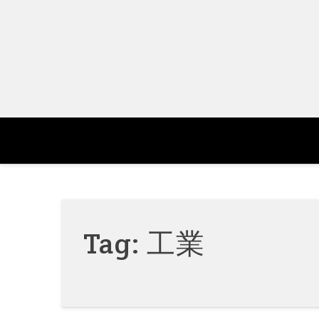
Skip
to
content
Tag:
工業