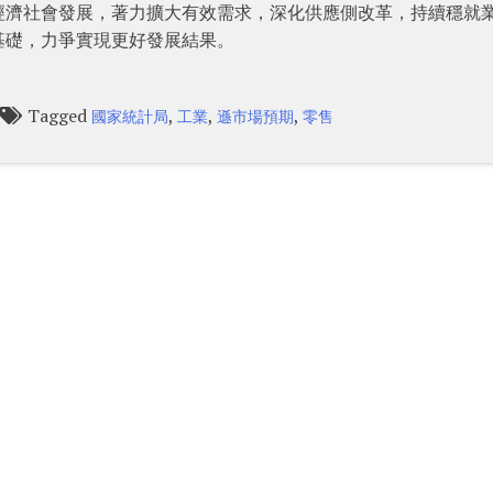
經濟社會發展，著力擴大有效需求，深化供應側改革，持續穩就
基礎，力爭實現更好發展結果。
Tagged
,
,
,
國家統計局
工業
遜市場預期
零售