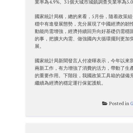
業率為4.9%。31個大城市城鎮調查失業率為5.
國家統計局稱，總的來看，5月份，隨着政策
穩中有進發展態勢，充分展現了中國經濟的韌
動能尚需增強，經濟持續回升向好基礎仍需穩
的事，把擴大內需、做強國內大循環擺到更加
展。
國家統計局新聞發言人付凌暉表示，今年以來
兩新工作，有力增強了消費的活力，帶動了生
的重要作用。下階段，我國政策工具箱的儲備
繼續為經濟的穩定運行保駕護航。
Posted in
G