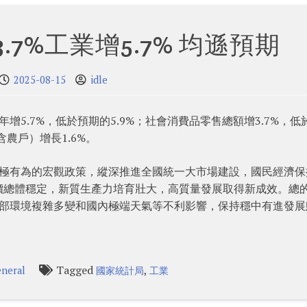
.7%工業增5.7% 均遜預期
2025-08-15
idle
5.7%，低於預期的5.9%；社會消費品零售總額增3.7%，低
含農戶）增長1.6%。
積極有為的宏觀政策，縱深推進全國統一大市場建設，國民經濟保
價總體穩定，新質生產力培育壯大，高質量發展取得新成效。總
外部環境複雜多變和國內極端天氣等不利影響，保持穩中有進發展
Tagged
,
neral
國家統計局
工業