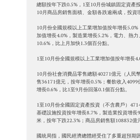
總額按年下跌0.5%，1至10月份城鎮固定資
10月商品房銷售面積、金額各跌逾兩成，投資現
10月份全國規模以上工業增加值按年增長5.0%
加值增長4.0%，製造業增長5.2%，電力、
10.6%，比上月加快1.3個百分點。
1至10月份全國規模以上工業增加值按年增長4.
10月份社會消費品零售總額40271億元（人民
售36171億元，按年增長0.5%；餐飲收入409
增長0.6%，比1至9月份回落0.1個百分點。
1至10月份全國固定資產投資（不含農戶）4714
基礎設施投資按年增長8.7%，製造業投資增長9
米，按年下跌22.3%；商品房銷售額108832億
國統局指，國民經濟總體經受住了多重超預期