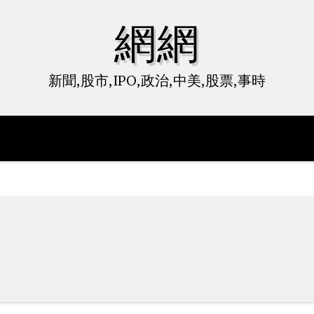
網網
新聞,股市,IPO,政治,中美,股票,事時