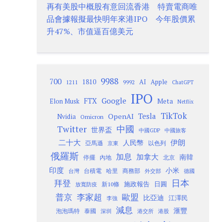
再有美股中概股有意回流香港 特賣電商唯
品會據報擬最快明年來港IPO 今年股價累
升47%、市值逼百億美元
9988
700
1810
AI
Apple
1211
9992
ChatGPT
IPO
Google
FTX
Meta
Elon Musk
Netflix
TikTok
Tesla
OpenAI
Nvidia
Omicron
Twitter
中國
世界盃
中國GDP
中國旅客
二十大
伊朗
人民幣
以色列
亞馬遜
京東
俄羅斯
加息
加拿大
南韓
內地
停擺
北京
印度
小米
台灣
台積電
哈里
商務部
外交部
德國
日本
拜登
施政報告
日圓
新10條
放寬防疫
歐盟
普京
李家超
比亞迪
江澤民
李強
減息
滙豐
泡泡瑪特
泰國
深圳
港股
港交所