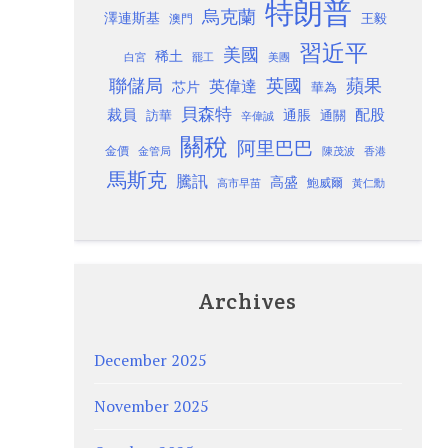
特朗普
烏克蘭
澤連斯基
澳門
王毅
習近平
美國
稀土
白宮
罷工
美團
聯儲局
蘋果
英國
英偉達
芯片
華為
貝森特
裁員
配股
通脹
訪華
通關
辛偉誠
關稅
阿里巴巴
金價
金管局
香港
陳茂波
馬斯克
騰訊
高盛
高市早苗
鮑威爾
黃仁勳
Archives
December 2025
November 2025