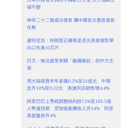
場不變
神舟二十二號成功發射 屬中國首次應急發射
任務
盧特尼克：特朗普正權衡是否允英偉達對華
出口先進AI芯片
日方：無法接受有關「敵國條款」的中方主
張
周大福珠寶半年多賺0.2%至25億元、中期
息升10%至0.22元 港澳同店銷售增4.4%
阿里巴巴上季經調整純利跌72%至103.5億
人幣遜預期 雲智能集團收入升34% 阿里
美股盤前升4%