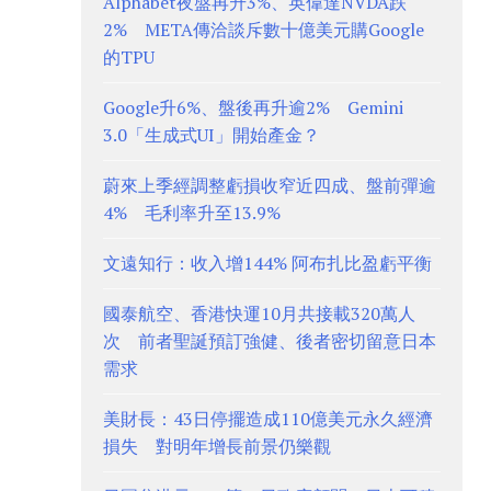
Alphabet夜盤再升3%、英偉達NVDA跌
2% META傳洽談斥數十億美元購Google
的TPU
Google升6%、盤後再升逾2% Gemini
3.0「生成式UI」開始產金？
蔚來上季經調整虧損收窄近四成、盤前彈逾
4% 毛利率升至13.9%
文遠知行：收入增144% 阿布扎比盈虧平衡
國泰航空、香港快運10月共接載320萬人
次 前者聖誕預訂強健、後者密切留意日本
需求
美財長：43日停擺造成110億美元永久經濟
損失 對明年增長前景仍樂觀