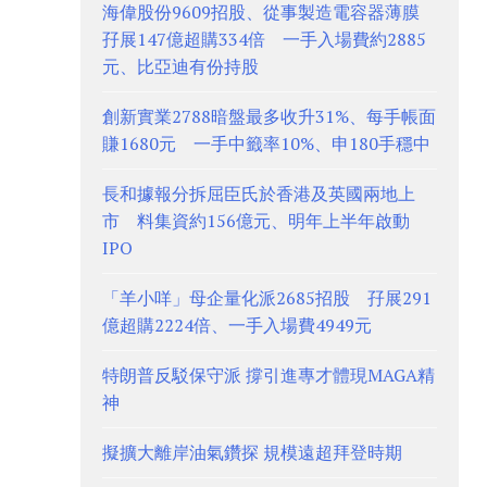
海偉股份9609招股、從事製造電容器薄膜
孖展147億超購334倍 一手入場費約2885
元、比亞迪有份持股
創新實業2788暗盤最多收升31%、每手帳面
賺1680元 一手中籤率10%、申180手穩中
長和據報分拆屈臣氏於香港及英國兩地上
市 料集資約156億元、明年上半年啟動
IPO
「羊小咩」母企量化派2685招股 孖展291
億超購2224倍、一手入場費4949元
特朗普反駁保守派 撐引進專才體現MAGA精
神
擬擴大離岸油氣鑽探 規模遠超拜登時期