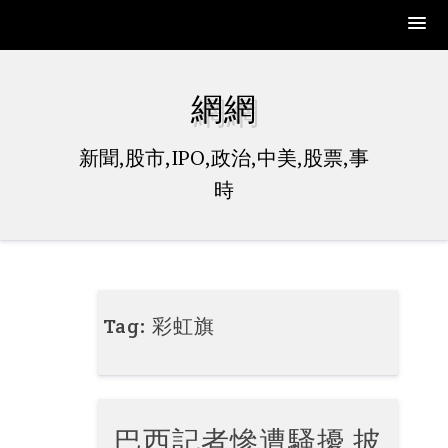
Skip
to
網網
content
新聞,股市,IPO,政治,中美,股票,事
時
Tag:
彩虹旗
巴西記者慘遭騷擾 披