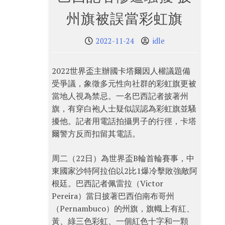
州旗被誤當彩虹旗
2022-11-24
idle
2022世界盃主辦國卡塔爾因人權議題備
受爭議，象徵多元性向社群的彩虹旗更被
當地人視為禁忌。一名巴西記者披著州
旗，有穿白袍人士疑似誤認為彩虹旗並騷
擾他。記者用電話拍攝男子的行徑，卡塔
爾警方反而扣留其電話。
周二（22日）為世界盃B輪首輪賽事，中
東國家沙特阿拉伯以2比1爆冷擊敗強敵阿
根廷。巴西記者佩雷拉（Victor
Pereira）當日披著巴西伯南布哥州
（Pernambuco）的州旗，旗幟上有紅、
黃、綠三色彩虹、一個紅色十字和一顆