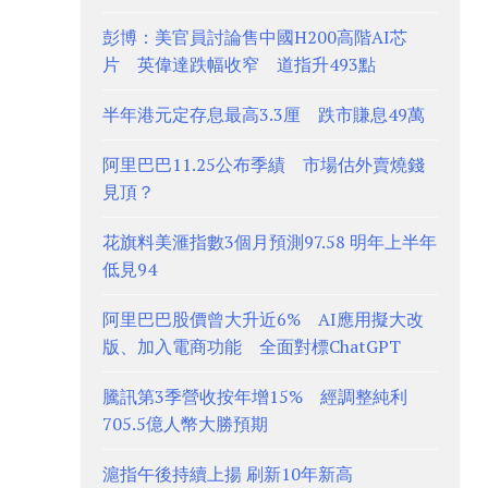
彭博：美官員討論售中國H200高階AI芯
片 英偉達跌幅收窄 道指升493點
半年港元定存息最高3.3厘 跌市賺息49萬
阿里巴巴11.25公布季績 市場估外賣燒錢
見頂？
花旗料美滙指數3個月預測97.58 明年上半年
低見94
阿里巴巴股價曾大升近6% AI應用擬大改
版、加入電商功能 全面對標ChatGPT
騰訊第3季營收按年增15% 經調整純利
705.5億人幣大勝預期
滬指午後持續上揚 刷新10年新高