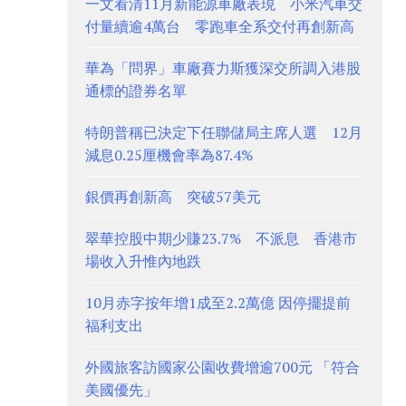
一文看清11月新能源車廠表現 小米汽車交
付量續逾4萬台 零跑車全系交付再創新高
華為「問界」車廠賽力斯獲深交所調入港股
通標的證券名單
特朗普稱已決定下任聯儲局主席人選 12月
減息0.25厘機會率為87.4%
銀價再創新高 突破57美元
翠華控股中期少賺23.7% 不派息 香港市
場收入升惟內地跌
10月赤字按年增1成至2.2萬億 因停擺提前
福利支出
外國旅客訪國家公園收費增逾700元 「符合
美國優先」