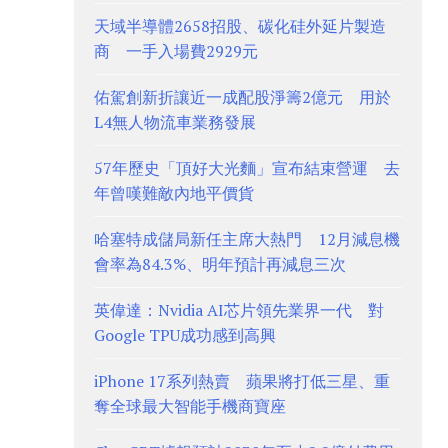
天域半導體2658招股、碳化硅外延片製造
商 一手入場費2929元
佑駕創新折讓近一成配股淨籌2億元 用於
L4無人物流車業務發展
57年歷史「頂好大光麵」宣布結束營運 去
年曾嘆難敵內地平價貨
哈塞特成儲局新任主席大熱門 12月減息機
會率為84.3%、明年預計再減息三次
英偉達：Nvidia AI芯片領先業界一代 對
Google TPU成功感到高興
iPhone 17系列熱賣 蘋果將打低三星、重
奪全球最大智能手機商寶座