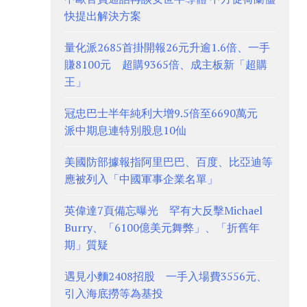
快提出解決方案
量化派2685首掛開報26元升逾1.6倍、一手
賺8100元 超購9365倍、成主板新「超購
王」
冠忠巴士半年純利大增9.5倍至6690萬元
派中期息連特別股息10仙
美國防部據報指阿里巴巴、百度、比亞迪等
應被列入「中國軍事企業名單」
英偉達7頁備忘曝光 罕有大反擊Michael
Burry、「6100億美元舞弊」、「折舊年
期」質疑
遇見小麵2408招股 一手入場費3556元、
引入海底撈等為基投