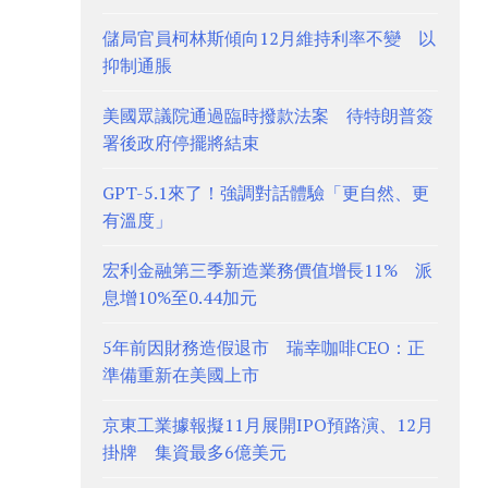
儲局官員柯林斯傾向12月維持利率不變 以
抑制通脹
美國眾議院通過臨時撥款法案 待特朗普簽
署後政府停擺將結束
GPT-5.1來了！強調對話體驗「更自然、更
有溫度」
宏利金融第三季新造業務價值增長11% 派
息增10%至0.44加元
5年前因財務造假退市 瑞幸咖啡CEO：正
準備重新在美國上市
京東工業據報擬11月展開IPO預路演、12月
掛牌 集資最多6億美元