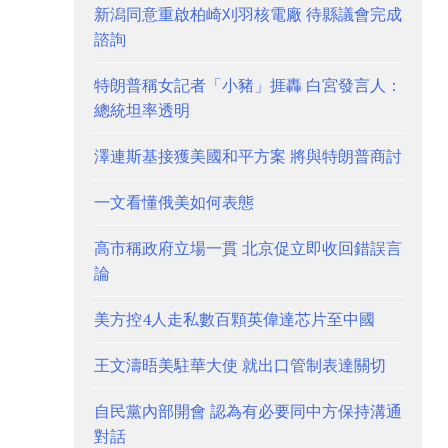
新潟同意重啟柏崎刈羽核電廠 待縣議會完成
諮詢
特朗普稱女記者「小豬」捱轟 白宮發言人：
總統坦率透明
澤連斯基接獲美國和平方案 將與特朗普商討
一文看懂俄美如何表態
高市稱政府立場一貫 北京促立即收回錯誤言
論
美方控4人走私數百顆英偉達芯片至中國
王文濤晤美駐華大使 就出口管制表達關切
自民黨內部開會 認為有必要同中方保持溝通
對話