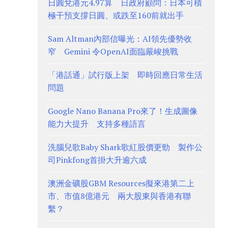
日圓兌港元4.97算 日政府顧問：日本可積
極干預支撐日圓、或跌至160前就出手
Sam Altman內部信曝光：AI領先優勢收
窄 Gemini 令OpenAI面臨嚴峻挑戰
「港話通」試行版上架 即時回應日常生活
問題
Google Nano Banana Pro來了！生成圖像
能力大提升 支持多種語言
洗腦兒歌Baby Shark歌紅股價更勁 製作公
司Pinkfong首掛大升逾六成
澳洲金礦股GBM Resources擬來港第二上
市、市值8億港元 兩大股東與香港有聯
繫？