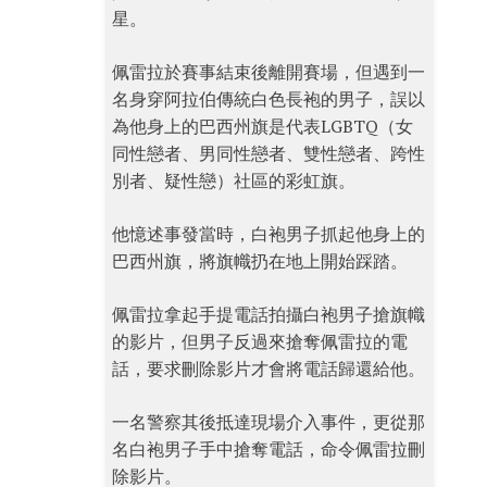
星。
佩雷拉於賽事結束後離開賽場，但遇到一
名身穿阿拉伯傳統白色長袍的男子，誤以
為他身上的巴西州旗是代表LGBTQ（女
同性戀者、男同性戀者、雙性戀者、跨性
別者、疑性戀）社區的彩虹旗。
他憶述事發當時，白袍男子抓起他身上的
巴西州旗，將旗幟扔在地上開始踩踏。
佩雷拉拿起手提電話拍攝白袍男子搶旗幟
的影片，但男子反過來搶奪佩雷拉的電
話，要求刪除影片才會將電話歸還給他。
一名警察其後抵達現場介入事件，更從那
名白袍男子手中搶奪電話，命令佩雷拉刪
除影片。