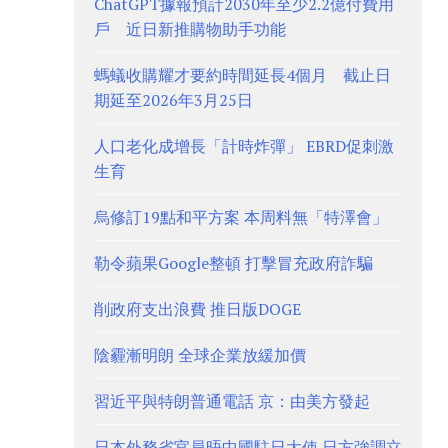
ChatGPT據報預計2030年至少2.2億付費用
戶 近日新推購物助手功能
螞蟻收購耀才要約時間延長4個月 截止日
期延至2026年3月25日
人口老化成增長「計時炸彈」 EBRD促刺激
生育
烏修訂19點和平方案 本周料無「特澤會」
勒令蘋果Google整頓 打擊冒充政府詐騙
削政府支出浪費 推日版DOGE
陰霾漸明朗 全球企業放緩加價
習近平與特朗普通電話 京：由美方發起
日本外務省官員晤中國駐日大使 日方強調立