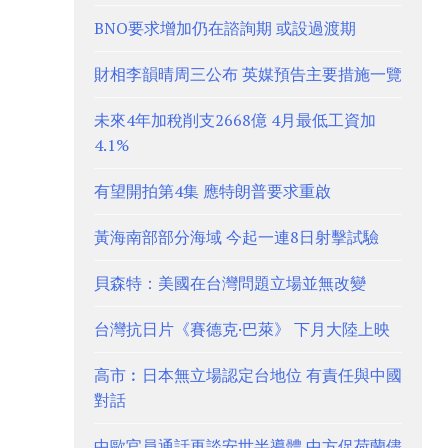
BNO要求增加仍在諮詢期 或設過渡期
財相李韻晴周三公布 英媒預告主要措施一覽
未來4年加稅削支2668億 4月最低工資加
4.1%
有望開拍第4集 應特朗普要求重啟
黃海南部部分海域 今起一連8日射擊試驗
貝森特：美國在台灣問題立場並無改變
台灣抗日片《賽德克·巴萊》 下月大陸上映
高市︰日本無立場認定台地位 有責任與中國
對話
中歐官員通話再談安世半導體 中方促荷蘭儘