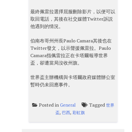
最終佩雷拉選擇屈服刪除影片，以便可以
取回電話，其後在社交媒體Twitter訴説
他遇到的情況。
伯南布哥州州長Paulo Camara其後也在
Twitter發文，以示聲援佩雷拉。Paulo
Camara指佩雷拉正在卡塔爾報導世界
盃，卻遭當局沒收州旗。
世界盃主辦機構與卡塔爾政府媒體辦公室
暫時仍未回應事件。
Posted in
Tagged
General
世界
,
,
盃
巴西
彩虹旗