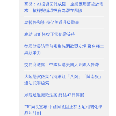
高盛：AI投資回報成疑 企業應用落後於需
求 槓桿與循環投資為潛在風險
烏暫停和談 俄促美避升級戰事
終結 政府恢復正常仍需等待
德國財長訪華前密集協調歐盟立場 聚焦稀土
與競爭力
交易商透露：中國採購美國大豆陷入停滯
大陸懸賞徵集台灣網紅「八炯」「閩南狼」
違法犯罪線索
眾院通過撥款法案 終結43日停擺
FBI局長宣布 中國同意阻止芬太尼相關化學
品的計劃