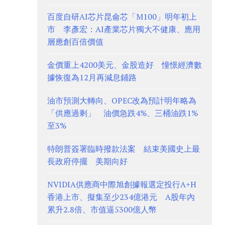
百度自研AI芯片昆侖芯「M100」明年初上
市 李彥宏：AI產業芯片獨大不健康、應用
層應創百倍價值
金價重上4200美元、金股造好 憧憬經濟數
據恢復為12月再減息鋪路
油市預測大轉向、OPEC改為預計明年略為
「供應過剩」 油價急跌4%、三桶油跌1%
至3%
特朗普簽署臨時撥款法案 結束美國史上最
長政府停擺 美期向好
NVIDIA供應商中際旭創據報選定投行A+H
香港上市、擬集至少234億港元 A股年內
累升2.8倍、市值逼5300億人幣