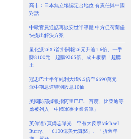
高市︰日本無立場認定台地位 有責任與中國
對話
中歐官員通話再談安世半導體 中方促荷蘭儘
快提出解決方案
量化派2685首掛開報26元升逾1.6倍、一手
賺8100元 超購9365倍、成主板新「超購
王」
冠忠巴士半年純利大增9.5倍至6690萬元
派中期息連特別股息10仙
美國防部據報指阿里巴巴、百度、比亞迪等
應被列入「中國軍事企業名單」
英偉達7頁備忘曝光 罕有大反擊Michael
Burry、「6100億美元舞弊」、「折舊年
期」質疑