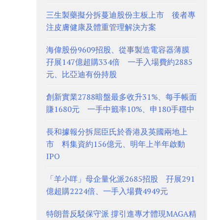
三生製藥擬分拆蔓迪股份主板上市 後者專
注皮膚健康及體重管理解決方案
海偉股份9609招股、從事製造電容器薄膜
孖展147億超購334倍 一手入場費約2885
元、比亞迪有份持股
創新實業2788暗盤最多收升31%、每手帳面
賺1680元 一手中籤率10%、申180手穩中
長和據報分拆屈臣氏於香港及英國兩地上
市 料集資約156億元、明年上半年啟動
IPO
「羊小咩」母企量化派2685招股 孖展291
億超購2224倍、一手入場費4949元
特朗普反駁保守派 撐引進專才體現MAGA精