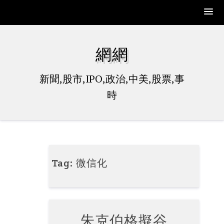
Skip
to
網網
content
新聞,股市,IPO,政治,中美,股票,事
時
Tag:
微信化
朱克伯格擬谷