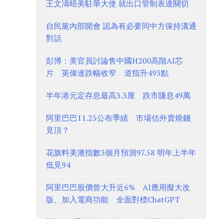
王文濤晤美駐華大使 就出口管制表達關切
自民黨內部開會 認為有必要同中方保持溝通
對話
彭博：美官員討論售中國H200高階AI芯
片 英偉達跌幅收窄 道指升493點
半年港元定存息最高3.3厘 跌市賺息49萬
阿里巴巴11.25公布季績 市場估外賣燒錢
見頂？
花旗料美滙指數3個月預測97.58 明年上半年
低見94
阿里巴巴股價曾大升近6% AI應用擬大改
版、加入電商功能 全面對標ChatGPT