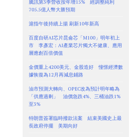
騰訊第3季營收按年增15% 經調整純利
705.5億人幣大勝預期
滬指午後持續上揚 刷新10年新高
百度自研AI芯片昆侖芯「M100」明年初上
市 李彥宏：AI產業芯片獨大不健康、應用
層應創百倍價值
金價重上4200美元、金股造好 憧憬經濟數
據恢復為12月再減息鋪路
油市預測大轉向、OPEC改為預計明年略為
「供應過剩」 油價急跌4%、三桶油跌1%
至3%
特朗普簽署臨時撥款法案 結束美國史上最
長政府停擺 美期向好