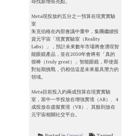
尋找新增長亮點。
Meta現投放約五分之一預算在現實實驗
室
朱克伯格在內部會議中重申，集團繼續投
資元宇宙「現實實驗室（Reality
Labs）」，預計未來數年市場將會湧現智
能眼鏡產品，並在2030年會將有「真的
很棒（truly great）」智能眼鏡，即使面
對短期挑戰，仍相信這是未來最具潛力的
領域。
Meta目前投入約兩成預算在現實實驗
室，當中一半投放在增強實境（AR）、4
成投放在虛擬實境（VR）、其餘則放在
元宇宙相關社交平台。
Posted in
Tagged
General