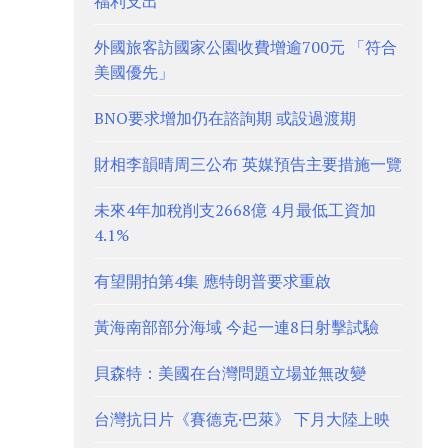
福利支出
外國旅客訪國家公園收費增逾700元 「符合
美國優先」
BNO要求增加仍在諮詢期 或設過渡期
財相李韻晴周三公布 英媒預告主要措施一覽
未來4年加稅削支2668億 4月最低工資加
4.1%
有望開拍第4集 應特朗普要求重啟
黃海南部部分海域 今起一連8日射擊試驗
貝森特：美國在台灣問題立場並無改變
台灣抗日片《賽德克·巴萊》 下月大陸上映