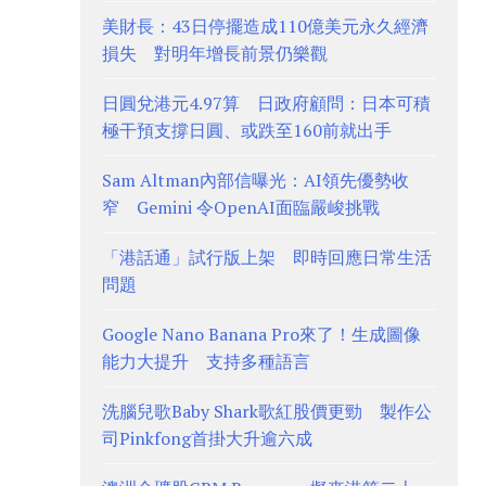
美財長：43日停擺造成110億美元永久經濟
損失 對明年增長前景仍樂觀
日圓兌港元4.97算 日政府顧問：日本可積
極干預支撐日圓、或跌至160前就出手
Sam Altman內部信曝光：AI領先優勢收
窄 Gemini 令OpenAI面臨嚴峻挑戰
「港話通」試行版上架 即時回應日常生活
問題
Google Nano Banana Pro來了！生成圖像
能力大提升 支持多種語言
洗腦兒歌Baby Shark歌紅股價更勁 製作公
司Pinkfong首掛大升逾六成