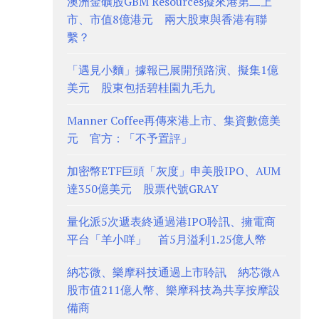
澳洲金礦股GBM Resources擬來港第二上
市、市值8億港元 兩大股東與香港有聯
繫？
「遇見小麵」據報已展開預路演、擬集1億
美元 股東包括碧桂園九毛九
Manner Coffee再傳來港上市、集資數億美
元 官方：「不予置評」
加密幣ETF巨頭「灰度」申美股IPO、AUM
達350億美元 股票代號GRAY
量化派5次遞表終通過港IPO聆訊、擁電商
平台「羊小咩」 首5月溢利1.25億人幣
納芯微、樂摩科技通過上市聆訊 納芯微A
股市值211億人幣、樂摩科技為共享按摩設
備商