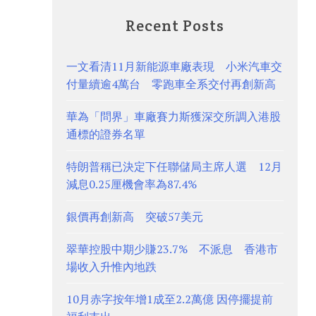
Recent Posts
一文看清11月新能源車廠表現 小米汽車交
付量續逾4萬台 零跑車全系交付再創新高
華為「問界」車廠賽力斯獲深交所調入港股
通標的證券名單
特朗普稱已決定下任聯儲局主席人選 12月
減息0.25厘機會率為87.4%
銀價再創新高 突破57美元
翠華控股中期少賺23.7% 不派息 香港市
場收入升惟內地跌
10月赤字按年增1成至2.2萬億 因停擺提前