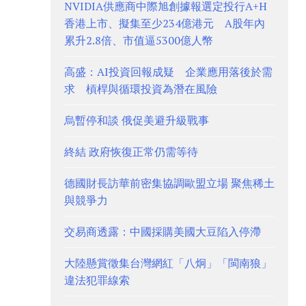
NVIDIA供應商中際旭創據報選定投行A+H
香港上市、擬集至少234億港元 A股年內
累升2.8倍、市值逼5300億人幣
高盛：AI投資回報成疑 企業應用落後於需
求 槓桿與循環投資為潛在風險
烏暫停和談 俄促美避升級戰事
終結 政府恢復正常仍需等待
德國財長訪華前密集協調歐盟立場 聚焦稀土
與競爭力
交易商透露：中國採購美國大豆陷入停滯
大陸懸賞徵集台灣網紅「八炯」「閩南狼」
違法犯罪線索