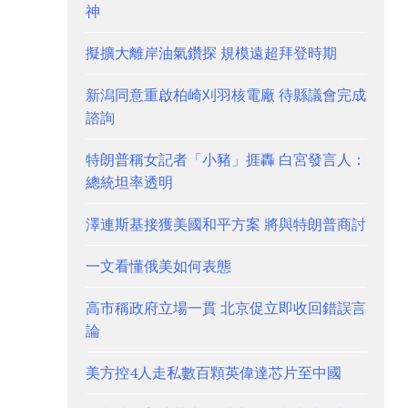
神
擬擴大離岸油氣鑽探 規模遠超拜登時期
新潟同意重啟柏崎刈羽核電廠 待縣議會完成
諮詢
特朗普稱女記者「小豬」捱轟 白宮發言人：
總統坦率透明
澤連斯基接獲美國和平方案 將與特朗普商討
一文看懂俄美如何表態
高市稱政府立場一貫 北京促立即收回錯誤言
論
美方控4人走私數百顆英偉達芯片至中國