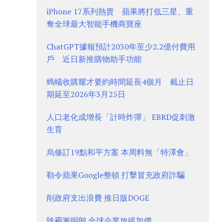
iPhone 17系列熱賣 蘋果將打低三星、重
奪全球最大智能手機商寶座
ChatGPT據報預計2030年至少2.2億付費用
戶 近日新推購物助手功能
螞蟻收購耀才要約時間延長4個月 截止日
期延至2026年3月25日
人口老化成增長「計時炸彈」 EBRD促刺激
生育
烏修訂19點和平方案 本周料無「特澤會」
勒令蘋果Google整頓 打擊冒充政府詐騙
削政府支出浪費 推日版DOGE
陰霾漸明朗 全球企業放緩加價