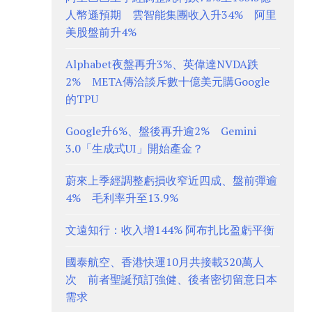
人幣遜預期 雲智能集團收入升34% 阿里
美股盤前升4%
Alphabet夜盤再升3%、英偉達NVDA跌
2% META傳洽談斥數十億美元購Google
的TPU
Google升6%、盤後再升逾2% Gemini
3.0「生成式UI」開始產金？
蔚來上季經調整虧損收窄近四成、盤前彈逾
4% 毛利率升至13.9%
文遠知行：收入增144% 阿布扎比盈虧平衡
國泰航空、香港快運10月共接載320萬人
次 前者聖誕預訂強健、後者密切留意日本
需求