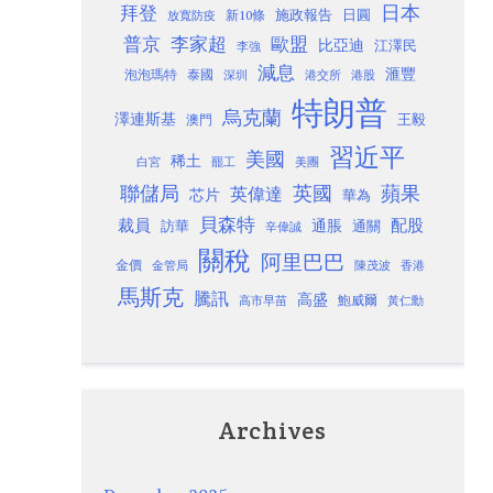
日本
拜登
施政報告
日圓
新10條
放寬防疫
歐盟
普京
李家超
比亞迪
江澤民
李強
減息
滙豐
泡泡瑪特
泰國
深圳
港股
港交所
特朗普
烏克蘭
澤連斯基
澳門
王毅
習近平
美國
稀土
白宮
罷工
美團
聯儲局
蘋果
英國
英偉達
芯片
華為
貝森特
裁員
配股
通脹
訪華
通關
辛偉誠
關稅
阿里巴巴
金價
金管局
香港
陳茂波
馬斯克
騰訊
高盛
高市早苗
鮑威爾
黃仁勳
Archives