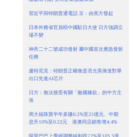
習近平與特朗普通電話 京：由美方發起
日本外務省官員晤中國駐日大使 日方強調立
場不變
神舟二十二號成功發射 屬中國首次應急發射
任務
盧特尼克：特朗普正權衡是否允英偉達對華
出口先進AI芯片
日方：無法接受有關「敵國條款」的中方主
張
周大福珠寶半年多賺0.2%至25億元、中期
息升10%至0.22元 港澳同店銷售增4.4%
阿里巴巴上季經調整純利跌72%至103.5億