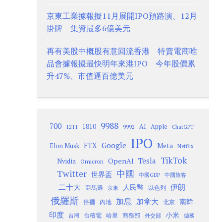
京東工業據報擬11月展開IPO預路演、12月
掛牌 集資最多6億美元
再有美股中概股有意回流香港 特賣電商唯
品會據報擬最快明年來港IPO 今年股價累
升47%、市值逼百億美元
9988
700
1810
AI
Apple
1211
9992
ChatGPT
IPO
Google
FTX
Meta
Elon Musk
Netflix
TikTok
Tesla
OpenAI
Nvidia
Omicron
Twitter
中國
世界盃
中國GDP
中國旅客
二十大
伊朗
人民幣
以色列
亞馬遜
京東
俄羅斯
加息
加拿大
南韓
內地
停擺
北京
印度
小米
台灣
台積電
哈里
商務部
外交部
德國