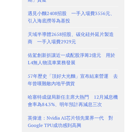
遇見小麵2408招股 一手入場費3556元、
引入海底撈等為基投
天域半導體2658招股、碳化硅外延片製造
商 一手入場費2929元
佑駕創新折讓近一成配股淨籌2億元 用於
L4無人物流車業務發展
57年歷史「頂好大光麵」宣布結束營運 去
年曾嘆難敵內地平價貨
哈塞特成儲局新任主席大熱門 12月減息機
會率為84.3%、明年預計再減息三次
英偉達：Nvidia AI芯片領先業界一代 對
Google TPU成功感到高興