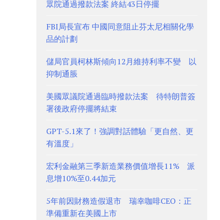
眾院通過撥款法案 終結43日停擺
FBI局長宣布 中國同意阻止芬太尼相關化學
品的計劃
儲局官員柯林斯傾向12月維持利率不變 以
抑制通脹
美國眾議院通過臨時撥款法案 待特朗普簽
署後政府停擺將結束
GPT-5.1來了！強調對話體驗「更自然、更
有溫度」
宏利金融第三季新造業務價值增長11% 派
息增10%至0.44加元
5年前因財務造假退市 瑞幸咖啡CEO：正
準備重新在美國上市