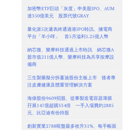
加密幣ETF巨頭「灰度」申美股IPO、AUM
達350億美元 股票代號GRAY
量化派5次遞表終通過港IPO聆訊、擁電商
平台「羊小咩」 首5月溢利1.25億人幣
納芯微、樂摩科技通過上市聆訊 納芯微A
股市值211億人幣、樂摩科技為共享按摩設
備商
三生製藥擬分拆蔓迪股份主板上市 後者專
注皮膚健康及體重管理解決方案
海偉股份9609招股、從事製造電容器薄膜
孖展147億超購334倍 一手入場費約2885
元、比亞迪有份持股
創新實業2788暗盤最多收升31%、每手帳面