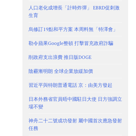
人口老化成增長「計時炸彈」 EBRD促刺激
生育
烏修訂19點和平方案 本周料無「特澤會」
勒令蘋果Google整頓 打擊冒充政府詐騙
削政府支出浪費 推日版DOGE
陰霾漸明朗 全球企業放緩加價
習近平與特朗普通電話 京：由美方發起
日本外務省官員晤中國駐日大使 日方強調立
場不變
神舟二十二號成功發射 屬中國首次應急發射
任務