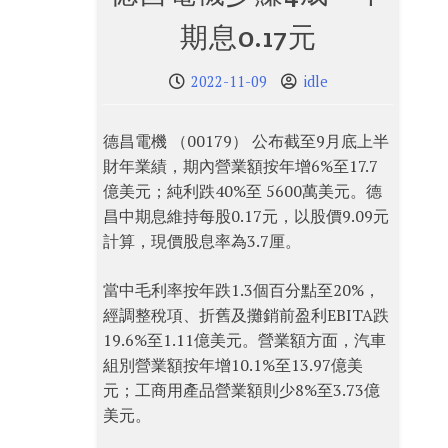
期息0.17元
2022-11-09
idle
德昌電機 （00179） 公布截至9月底上半
財年業績，期內營業額按年增6%至17.7
億美元；純利跌40%至 5600萬美元。德
昌中期息維持每股0.17元，以股價9.09元
計算，現價股息率為3.7厘。
當中毛利率按年跌1.3個百分點至20%，
經調整稅項、折舊及攤銷前盈利EBITA跌
19.6%至1.11億美元。營業額方面，汽車
組別營業額按年增10.1%至13.97億美
元；工商用產品營業額則少8%至3.73億
美元。