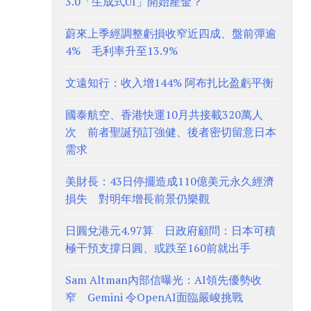
3.0「生成式UI」開始產金？
蔚來上季經調整虧損收窄近四成、盤前彈逾
4% 毛利率升至13.9%
文遠知行：收入增144% 阿布扎比盈虧平衡
國泰航空、香港快運10月共接載320萬人
次 前者聖誕預訂強健、後者密切留意日本
需求
美財長：43日停擺造成110億美元永久經濟
損失 對明年增長前景仍樂觀
日圓兌港元4.97算 日政府顧問：日本可積
極干預支撐日圓、或跌至160前就出手
Sam Altman內部信曝光：AI領先優勢收
窄 Gemini 令OpenAI面臨嚴峻挑戰