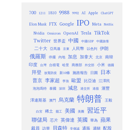
9988
700
1810
AI
Apple
1211
9992
ChatGPT
IPO
Google
FTX
Meta
Elon Musk
Netflix
TikTok
Tesla
OpenAI
Nvidia
Omicron
Twitter
中國
世界盃
中國GDP
中國旅客
二十大
伊朗
人民幣
以色列
亞馬遜
京東
俄羅斯
加息
加拿大
南韓
內地
停擺
北京
印度
小米
台灣
台積電
哈里
商務部
外交部
德國
日本
拜登
施政報告
日圓
新10條
放寬防疫
歐盟
普京
李家超
比亞迪
江澤民
李強
減息
滙豐
泡泡瑪特
泰國
深圳
港股
港交所
特朗普
烏克蘭
澤連斯基
澳門
王毅
習近平
美國
稀土
白宮
罷工
美團
聯儲局
蘋果
英國
英偉達
芯片
華為
貝森特
裁員
配股
通脹
訪華
通關
辛偉誠