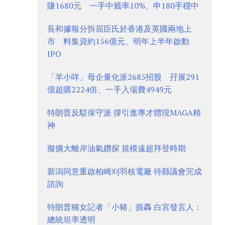
賺1680元 一手中籤率10%、申180手穩中
長和據報分拆屈臣氏於香港及英國兩地上
市 料集資約156億元、明年上半年啟動
IPO
「羊小咩」母企量化派2685招股 孖展291
億超購2224倍、一手入場費4949元
特朗普反駁保守派 撐引進專才體現MAGA精
神
擬擴大離岸油氣鑽探 規模遠超拜登時期
新潟同意重啟柏崎刈羽核電廠 待縣議會完成
諮詢
特朗普稱女記者「小豬」捱轟 白宮發言人：
總統坦率透明