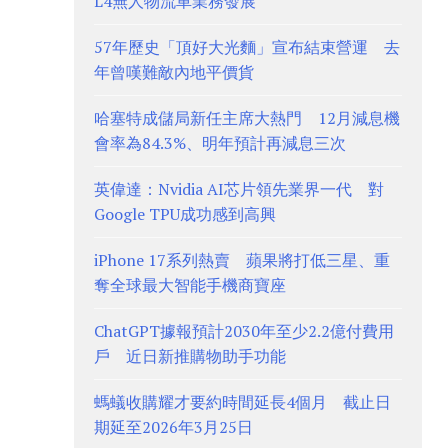
L4無人物流車業務發展
57年歷史「頂好大光麵」宣布結束營運 去
年曾嘆難敵內地平價貨
哈塞特成儲局新任主席大熱門 12月減息機
會率為84.3%、明年預計再減息三次
英偉達：Nvidia AI芯片領先業界一代 對
Google TPU成功感到高興
iPhone 17系列熱賣 蘋果將打低三星、重
奪全球最大智能手機商寶座
ChatGPT據報預計2030年至少2.2億付費用
戶 近日新推購物助手功能
螞蟻收購耀才要約時間延長4個月 截止日
期延至2026年3月25日