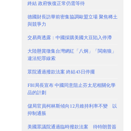
終結 政府恢復正常仍需等待
德國財長訪華前密集協調歐盟立場 聚焦稀土
與競爭力
交易商透露：中國採購美國大豆陷入停滯
大陸懸賞徵集台灣網紅「八炯」「閩南狼」
違法犯罪線索
眾院通過撥款法案 終結43日停擺
FBI局長宣布 中國同意阻止芬太尼相關化學
品的計劃
儲局官員柯林斯傾向12月維持利率不變 以
抑制通脹
美國眾議院通過臨時撥款法案 待特朗普簽