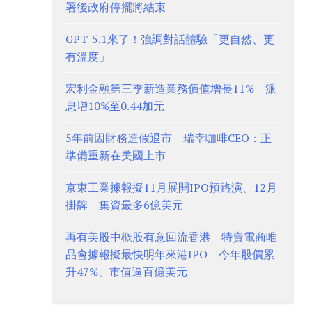
署後政府停擺將結束
GPT-5.1來了！強調對話體驗「更自然、更
有溫度」
宏利金融第三季新造業務價值增長11% 派
息增10%至0.44加元
5年前因財務造假退市 瑞幸咖啡CEO：正
準備重新在美國上市
京東工業據報擬11月展開IPO預路演、12月
掛牌 集資最多6億美元
再有美股中概股有意回流香港 特賣電商唯
品會據報擬最快明年來港IPO 今年股價累
升47%、市值逼百億美元