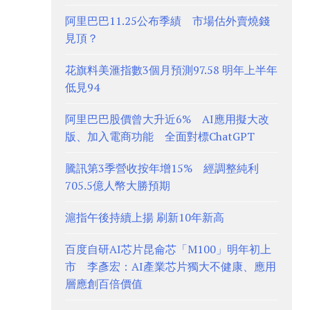
阿里巴巴11.25公布季績 市場估外賣燒錢
見頂？
花旗料美滙指數3個月預測97.58 明年上半年
低見94
阿里巴巴股價曾大升近6% AI應用擬大改
版、加入電商功能 全面對標ChatGPT
騰訊第3季營收按年增15% 經調整純利
705.5億人幣大勝預期
滬指午後持續上揚 刷新10年新高
百度自研AI芯片昆侖芯「M100」明年初上
市 李彥宏：AI產業芯片獨大不健康、應用
層應創百倍價值