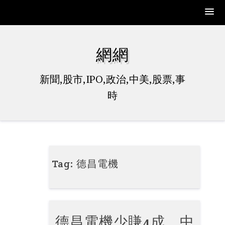
Skip
to
網網
content
新聞,股市,IPO,政治,中美,股票,事
時
Tag:
德昌電機
德昌電機少賺4成 中