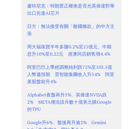
盧特尼克：特朗普正權衡是否允英偉達對華
出口先進AI芯片
日方：無法接受有關「敵國條款」的中方主
張
周大福珠寶半年多賺0.2%至25億元、中期
息升10%至0.22元 港澳同店銷售增4.4%
阿里巴巴上季經調整純利跌72%至103.5億
人幣遜預期 雲智能集團收入升34% 阿里
美股盤前升4%
Alphabet夜盤再升3%、英偉達NVDA跌
2% META傳洽談斥數十億美元購Google
的TPU
Google升6%、盤後再升逾2% Gemini