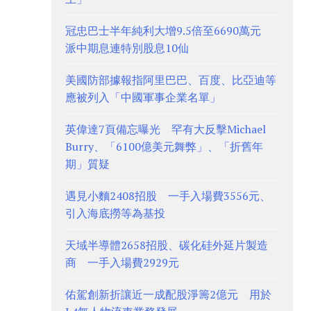
冠忠巴士半年純利大增9.5倍至6690萬元
派中期息連特別股息10仙
美國防部據報指阿里巴巴、百度、比亞迪等
應被列入「中國軍事企業名單」
英偉達7頁備忘曝光 罕有大反擊Michael
Burry、「6100億美元舞弊」、「折舊年
期」質疑
遇見小麵2408招股 一手入場費3556元、
引入海底撈等為基投
天域半導體2658招股、碳化硅外延片製造
商 一手入場費2929元
佑駕創新折讓近一成配股淨籌2億元 用於