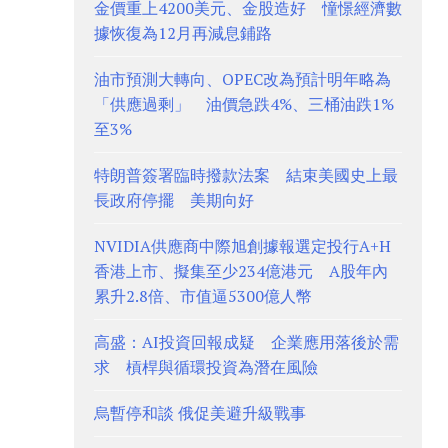
金價重上4200美元、金股造好 憧憬經濟數
據恢復為12月再減息鋪路
油市預測大轉向、OPEC改為預計明年略為
「供應過剩」 油價急跌4%、三桶油跌1%
至3%
特朗普簽署臨時撥款法案 結束美國史上最
長政府停擺 美期向好
NVIDIA供應商中際旭創據報選定投行A+H
香港上市、擬集至少234億港元 A股年內
累升2.8倍、市值逼5300億人幣
高盛：AI投資回報成疑 企業應用落後於需
求 槓桿與循環投資為潛在風險
烏暫停和談 俄促美避升級戰事