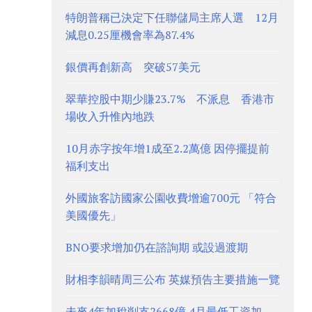
特朗普稱已決定下任聯儲局主席人選 12月
減息0.25厘機會率為87.4%
銀價再創新高 突破57美元
翠華控股中期少賺23.7% 不派息 香港市
場收入升惟內地跌
10月赤字按年增1成至2.2萬億 因停擺提前
福利支出
外國旅客訪國家公園收費增逾700元 「符合
美國優先」
BNO要求增加仍在諮詢期 或設過渡期
財相李韻晴周三公布 英媒預告主要措施一覽
未來4年加稅削支2668億 4月最低工資加