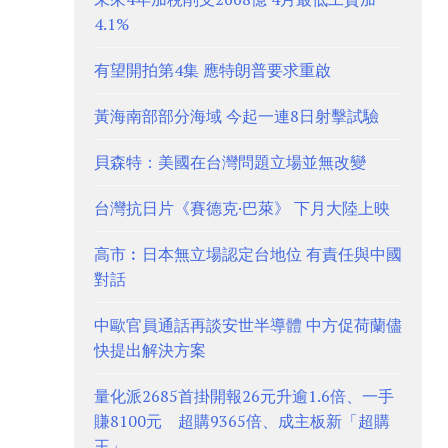
4.1%
有望開拍第4集 應特朗普要求重啟
黃海南部部分海域 今起一連8日射擊試驗
貝森特：美國在台灣問題立場並無改變
台灣抗日片《賽德克·巴萊》 下月大陸上映
高市︰日本無立場認定台地位 有責任與中國
對話
中歐官員通話再談安世半導體 中方促荷蘭儘
快提出解決方案
量化派2685首掛開報26元升逾1.6倍、一手
賺8100元 超購9365倍、成主板新「超購
王」