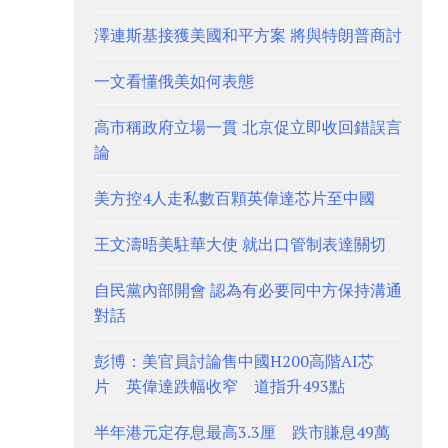
澤連斯基接獲美國和平方案 將與特朗普商討
一文看懂俄美如何表態
高市稱政府立場一貫 北京促立即收回錯誤言
論
美方控4人走私數百顆英偉達芯片至中國
王文濤晤美駐華大使 就出口管制表達關切
自民黨內部開會 認為有必要同中方保持溝通
對話
彭博：美官員討論售中國H200高階AI芯
片 英偉達跌幅收窄 道指升493點
半年港元定存息最高3.3厘 跌市賺息49萬