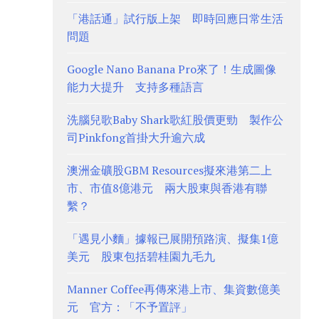
「港話通」試行版上架 即時回應日常生活
問題
Google Nano Banana Pro來了！生成圖像
能力大提升 支持多種語言
洗腦兒歌Baby Shark歌紅股價更勁 製作公
司Pinkfong首掛大升逾六成
澳洲金礦股GBM Resources擬來港第二上
市、市值8億港元 兩大股東與香港有聯
繫？
「遇見小麵」據報已展開預路演、擬集1億
美元 股東包括碧桂園九毛九
Manner Coffee再傳來港上市、集資數億美
元 官方：「不予置評」