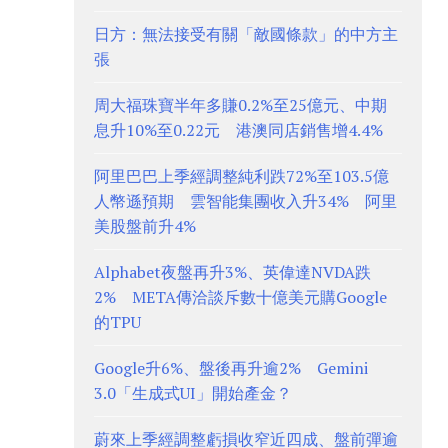
日方：無法接受有關「敵國條款」的中方主
張
周大福珠寶半年多賺0.2%至25億元、中期
息升10%至0.22元 港澳同店銷售增4.4%
阿里巴巴上季經調整純利跌72%至103.5億
人幣遜預期 雲智能集團收入升34% 阿里
美股盤前升4%
Alphabet夜盤再升3%、英偉達NVDA跌
2% META傳洽談斥數十億美元購Google
的TPU
Google升6%、盤後再升逾2% Gemini
3.0「生成式UI」開始產金？
蔚來上季經調整虧損收窄近四成、盤前彈逾