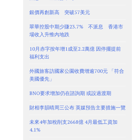
銀價再創新高 突破57美元
翠華控股中期少賺23.7% 不派息 香港市
場收入升惟內地跌
10月赤字按年增1成至2.2萬億 因停擺提前
福利支出
外國旅客訪國家公園收費增逾700元 「符合
美國優先」
BNO要求增加仍在諮詢期 或設過渡期
財相李韻晴周三公布 英媒預告主要措施一覽
未來4年加稅削支2668億 4月最低工資加
4.1%