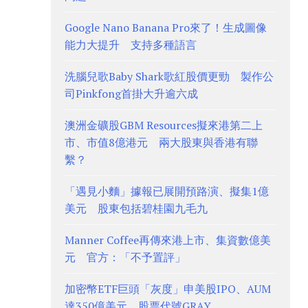
Google Nano Banana Pro來了！生成圖像
能力大提升 支持多種語言
洗腦兒歌Baby Shark歌紅股價更勁 製作公
司Pinkfong首掛大升逾六成
澳洲金礦股GBM Resources擬來港第二上
市、市值8億港元 兩大股東與香港有聯
繫？
「遇見小麵」據報已展開預路演、擬集1億
美元 股東包括碧桂園九毛九
Manner Coffee再傳來港上市、集資數億美
元 官方：「不予置評」
加密幣ETF巨頭「灰度」申美股IPO、AUM
達350億美元 股票代號GRAY