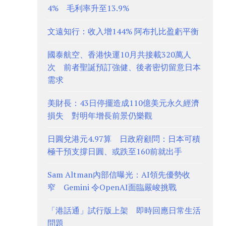
4% 毛利率升至13.9%
文遠知行：收入增144% 阿布扎比盈虧平衡
國泰航空、香港快運10月共接載320萬人
次 前者聖誕預訂強健、後者密切留意日本
需求
美財長：43日停擺造成110億美元永久經濟
損失 對明年增長前景仍樂觀
日圓兌港元4.97算 日政府顧問：日本可積
極干預支撐日圓、或跌至160前就出手
Sam Altman內部信曝光：AI領先優勢收
窄 Gemini 令OpenAI面臨嚴峻挑戰
「港話通」試行版上架 即時回應日常生活
問題