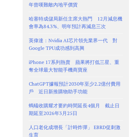
年曾嘆難敵內地平價貨
哈塞特成儲局新任主席大熱門 12月減息機
會率為84.3%、明年預計再減息三次
英偉達：Nvidia AI芯片領先業界一代 對
Google TPU成功感到高興
iPhone 17系列熱賣 蘋果將打低三星、重
奪全球最大智能手機商寶座
ChatGPT據報預計2030年至少2.2億付費用
戶 近日新推購物助手功能
螞蟻收購耀才要約時間延長4個月 截止日
期延至2026年3月25日
人口老化成增長「計時炸彈」 EBRD促刺激
生育