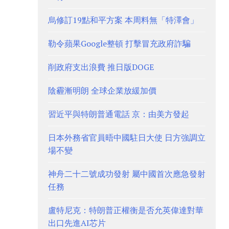
烏修訂19點和平方案 本周料無「特澤會」
勒令蘋果Google整頓 打擊冒充政府詐騙
削政府支出浪費 推日版DOGE
陰霾漸明朗 全球企業放緩加價
習近平與特朗普通電話 京：由美方發起
日本外務省官員晤中國駐日大使 日方強調立
場不變
神舟二十二號成功發射 屬中國首次應急發射
任務
盧特尼克：特朗普正權衡是否允英偉達對華
出口先進AI芯片