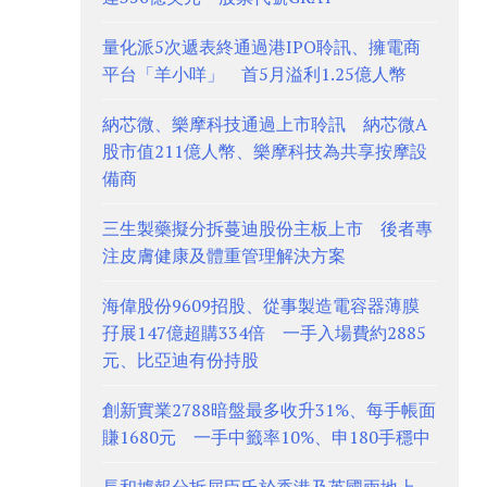
量化派5次遞表終通過港IPO聆訊、擁電商
平台「羊小咩」 首5月溢利1.25億人幣
納芯微、樂摩科技通過上市聆訊 納芯微A
股市值211億人幣、樂摩科技為共享按摩設
備商
三生製藥擬分拆蔓迪股份主板上市 後者專
注皮膚健康及體重管理解決方案
海偉股份9609招股、從事製造電容器薄膜
孖展147億超購334倍 一手入場費約2885
元、比亞迪有份持股
創新實業2788暗盤最多收升31%、每手帳面
賺1680元 一手中籤率10%、申180手穩中