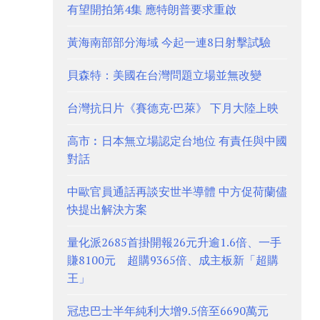
有望開拍第4集 應特朗普要求重啟
黃海南部部分海域 今起一連8日射擊試驗
貝森特：美國在台灣問題立場並無改變
台灣抗日片《賽德克·巴萊》 下月大陸上映
高市︰日本無立場認定台地位 有責任與中國
對話
中歐官員通話再談安世半導體 中方促荷蘭儘
快提出解決方案
量化派2685首掛開報26元升逾1.6倍、一手
賺8100元 超購9365倍、成主板新「超購
王」
冠忠巴士半年純利大增9.5倍至6690萬元