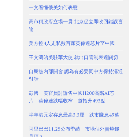
一文看懂俄美如何表態
高市稱政府立場一貫 北京促立即收回錯誤言
論
美方控4人走私數百顆英偉達芯片至中國
王文濤晤美駐華大使 就出口管制表達關切
自民黨內部開會 認為有必要同中方保持溝通
對話
彭博：美官員討論售中國H200高階AI芯
片 英偉達跌幅收窄 道指升493點
半年港元定存息最高3.3厘 跌市賺息49萬
阿里巴巴11.25公布季績 市場估外賣燒錢
見頂？