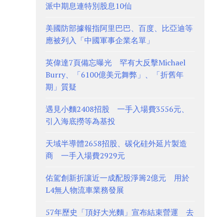
派中期息連特別股息10仙
美國防部據報指阿里巴巴、百度、比亞迪等
應被列入「中國軍事企業名單」
英偉達7頁備忘曝光 罕有大反擊Michael
Burry、「6100億美元舞弊」、「折舊年
期」質疑
遇見小麵2408招股 一手入場費3556元、
引入海底撈等為基投
天域半導體2658招股、碳化硅外延片製造
商 一手入場費2929元
佑駕創新折讓近一成配股淨籌2億元 用於
L4無人物流車業務發展
57年歷史「頂好大光麵」宣布結束營運 去