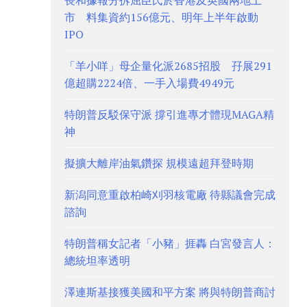
長和據報分拆屈臣氏於香港及英國兩地上
市 料集資約156億元、明年上半年啟動
IPO
「羊小咩」母企量化派2685招股 孖展291
億超購2224倍、一手入場費4949元
特朗普反駁保守派 撐引進專才體現MAGA精
神
擬擴大離岸油氣鑽探 規模遠超拜登時期
新潟同意重啟柏崎刈羽核電廠 待縣議會完成
諮詢
特朗普稱女記者「小豬」捱轟 白宮發言人：
總統坦率透明
澤連斯基接獲美國和平方案 將與特朗普商討