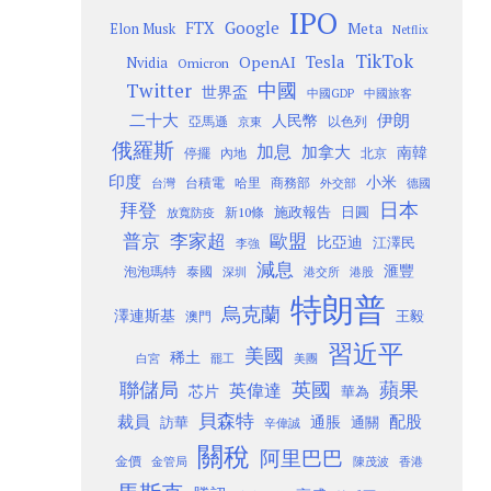
IPO
Google
FTX
Meta
Elon Musk
Netflix
TikTok
Tesla
OpenAI
Nvidia
Omicron
Twitter
中國
世界盃
中國GDP
中國旅客
二十大
伊朗
人民幣
以色列
亞馬遜
京東
俄羅斯
加息
加拿大
南韓
內地
停擺
北京
印度
小米
台灣
台積電
哈里
商務部
外交部
德國
日本
拜登
施政報告
日圓
新10條
放寬防疫
歐盟
普京
李家超
比亞迪
江澤民
李強
減息
滙豐
泡泡瑪特
泰國
深圳
港股
港交所
特朗普
烏克蘭
澤連斯基
澳門
王毅
習近平
美國
稀土
白宮
罷工
美團
聯儲局
蘋果
英國
英偉達
芯片
華為
貝森特
裁員
配股
通脹
訪華
通關
辛偉誠
關稅
阿里巴巴
金價
金管局
香港
陳茂波