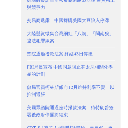
德國財長訪華前密集協調歐盟立場 聚焦稀土
與競爭力
交易商透露：中國採購美國大豆陷入停滯
大陸懸賞徵集台灣網紅「八炯」「閩南狼」
違法犯罪線索
眾院通過撥款法案 終結43日停擺
FBI局長宣布 中國同意阻止芬太尼相關化學
品的計劃
儲局官員柯林斯傾向12月維持利率不變 以
抑制通脹
美國眾議院通過臨時撥款法案 待特朗普簽
署後政府停擺將結束
GPT-5.1來了！強調對話體驗「更自然、更