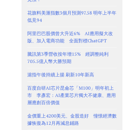
花旗料美滙指數3個月預測97.58 明年上半年
低見94
阿里巴巴股價曾大升近6% AI應用擬大改
版、加入電商功能 全面對標ChatGPT
騰訊第3季營收按年增15% 經調整純利
705.5億人幣大勝預期
滬指午後持續上揚 刷新10年新高
百度自研AI芯片昆侖芯「M100」明年初上
市 李彥宏：AI產業芯片獨大不健康、應用
層應創百倍價值
金價重上4200美元、金股造好 憧憬經濟數
據恢復為12月再減息鋪路