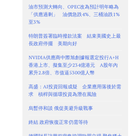
油市預測大轉向、OPEC改為預計明年略為
「供應過剩」 油價急跌4%、三桶油跌1%
至3%
特朗普簽署臨時撥款法案 結束美國史上最
長政府停擺 美期向好
NVIDIA供應商中際旭創據報選定投行A+H
香港上市、擬集至少234億港元 A股年內
累升2.8倍、市值逼5300億人幣
高盛：AI投資回報成疑 企業應用落後於需
求 槓桿與循環投資為潛在風險
烏暫停和談 俄促美避升級戰事
終結 政府恢復正常仍需等待