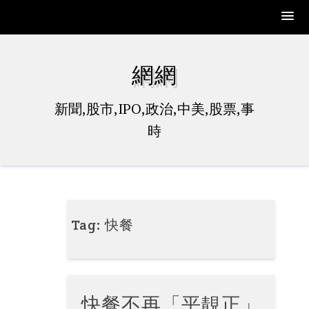
Skip
to
網網
content
新聞,股市,IPO,政治,中美,股票,事
時
Tag:
快餐
快餐不再「平靚正」