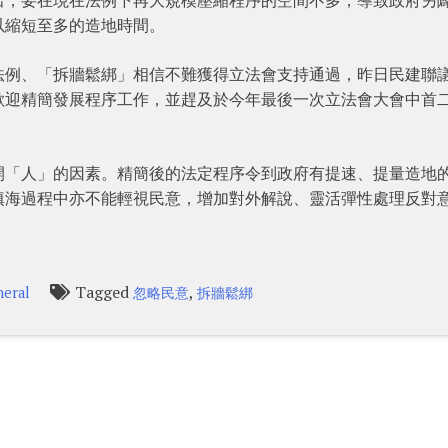
以縮短至多的造地時間。
法例、「拆牆鬆綁」相信不難獲得立法會支持通過，昨日民建聯
歡迎精簡發展程序工作，並趕及於今年最後一次立法會大會中首
開「人」的因素。精簡後的法定程序令到政府有提速、提量造地
填海過程中亦不能輕視民意，增加對外解說、靈活彈性處理反對
Tagged
,
eral
忽略民意
拆牆鬆綁