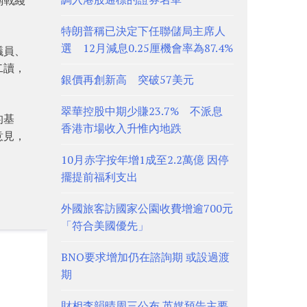
特朗普稱已決定下任聯儲局主席人
選 12月減息0.25厘機會率為87.4%
議員、
二讀，
銀價再創新高 突破57美元
翠華控股中期少賺23.7% 不派息
的基
香港市場收入升惟內地跌
意見，
10月赤字按年增1成至2.2萬億 因停
擺提前福利支出
外國旅客訪國家公園收費增逾700元
「符合美國優先」
BNO要求增加仍在諮詢期 或設過渡
期
財相李韻晴周三公布 英媒預告主要