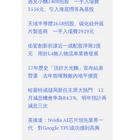
遇見小麵2408招股 一手入場費
3556元、引入海底撈等為基投
天域半導體2658招股、碳化硅外延
片製造商 一手入場費2929元
佑駕創新折讓近一成配股淨籌2億
元 用於L4無人物流車業務發展
57年歷史「頂好大光麵」宣布結束
營運 去年曾嘆難敵內地平價貨
哈塞特成儲局新任主席大熱門 12
月減息機會率為84.3%、明年預計再
減息三次
英偉達：Nvidia AI芯片領先業界一
代 對Google TPU成功感到高興