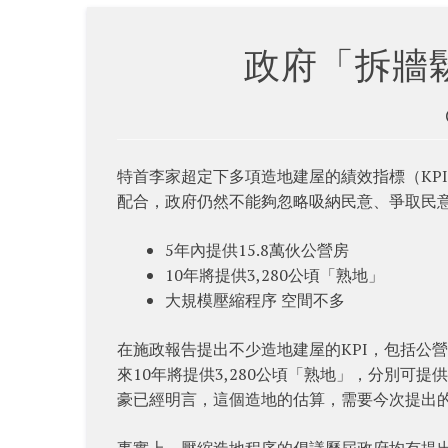
政府「拆牆
特首李家超定下多項造地建屋的績效指標（KP
配合，政府仍然不能夠忽略吸納民意、爭取民
5年內提供15.8萬伙公營房
10年將提供3,280公頃「熟地」
大規模壓縮程序 空間不多
在施政報告提出不少造地建屋的KPI，包括公營
來10年將提供3,280公頃「熟地」，分別可提
豪已經明言，這個造地的估算，需要今次提出
事實上，壓縮造地程序的倡議歷屆政府均有提