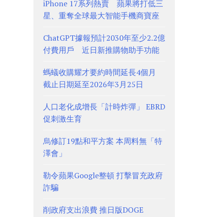
iPhone 17系列熱賣 蘋果將打低三
星、重奪全球最大智能手機商寶座
ChatGPT據報預計2030年至少2.2億
付費用戶 近日新推購物助手功能
螞蟻收購耀才要約時間延長4個月
截止日期延至2026年3月25日
人口老化成增長「計時炸彈」 EBRD
促刺激生育
烏修訂19點和平方案 本周料無「特
澤會」
勒令蘋果Google整頓 打擊冒充政府
詐騙
削政府支出浪費 推日版DOGE