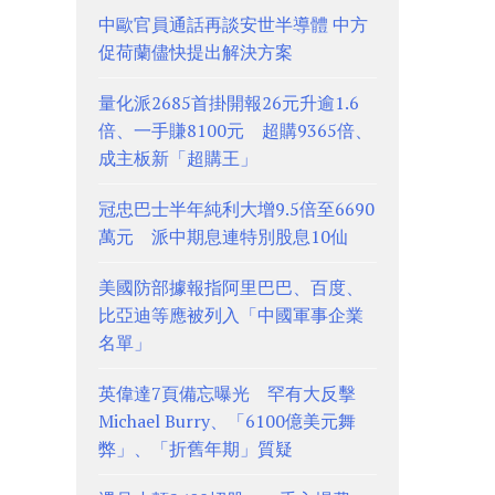
中歐官員通話再談安世半導體 中方
促荷蘭儘快提出解決方案
量化派2685首掛開報26元升逾1.6
倍、一手賺8100元 超購9365倍、
成主板新「超購王」
冠忠巴士半年純利大增9.5倍至6690
萬元 派中期息連特別股息10仙
美國防部據報指阿里巴巴、百度、
比亞迪等應被列入「中國軍事企業
名單」
英偉達7頁備忘曝光 罕有大反擊
Michael Burry、「6100億美元舞
弊」、「折舊年期」質疑