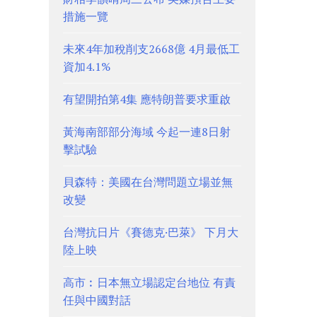
措施一覽
未來4年加稅削支2668億 4月最低工
資加4.1%
有望開拍第4集 應特朗普要求重啟
黃海南部部分海域 今起一連8日射
擊試驗
貝森特：美國在台灣問題立場並無
改變
台灣抗日片《賽德克·巴萊》 下月大
陸上映
高市︰日本無立場認定台地位 有責
任與中國對話