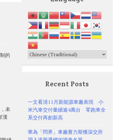
機制的
Recent Posts
一文看清11月新能源車廠表現 小
面，未
米汽車交付量續逾4萬台 零跑車全
甯漢
系交付再創新高
華為「問界」車廠賽力斯獲深交所
調入港股通標的證券名單
闢戰綫