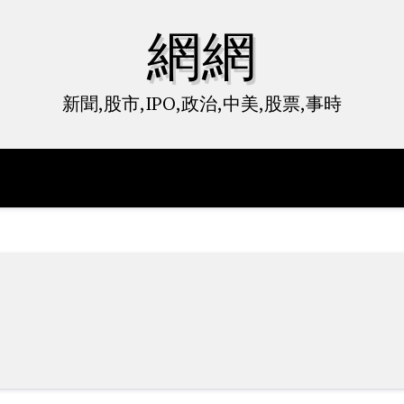
網網
新聞,股市,IPO,政治,中美,股票,事時