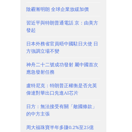
陰霾漸明朗 全球企業放緩加價
習近平與特朗普通電話 京：由美方
發起
日本外務省官員晤中國駐日大使 日
方強調立場不變
神舟二十二號成功發射 屬中國首次
應急發射任務
盧特尼克：特朗普正權衡是否允英
偉達對華出口先進AI芯片
日方：無法接受有關「敵國條款」
的中方主張
周大福珠寶半年多賺0.2%至25億