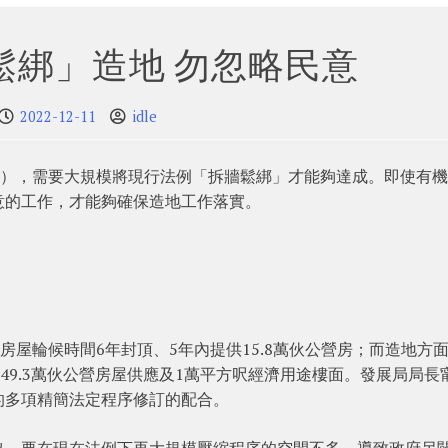
鬆綁」造地 勿忽略民意
2022-12-11
idle
I），需要大規模將現行法例「拆牆鬆綁」才能夠達成。即使有
意的工作，才能夠確保造地工作落實。
房屋輪候時間6年封頂、5年內提供15.8萬伙公營房；而造地方
供49.3萬伙公營房屋供應及1萬平方呎經濟用途樓面。發展局局長
的多項精簡法定程序修訂的配合。
出，要在現在法例下再大規模壓縮程序的空間不多，導致政府另