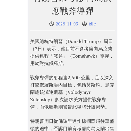
應戰斧導彈
2025-11-03
idle
美國總統特朗普（Donald Trump）周日
（2日）表示，他目前不會考慮向烏克蘭
提供遠程「戰斧」（Tomahawk）導彈，
用於對抗俄羅斯。
戰斧導彈的射程達2,500 公里，足以深入
打擊俄羅斯境內目標，包括莫斯科。烏克
蘭總統澤連斯基（Volodymyr
Zelenskiy）多次請求美方提供戰斧導
彈，而俄羅斯則警告此舉將升級局勢。
特朗普周日從佛羅里達州棕櫚灘飛往華盛
頓的途中，否認目前有考慮向烏克蘭出售