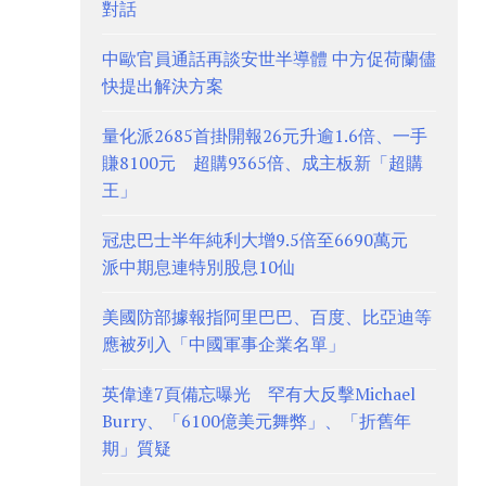
對話
中歐官員通話再談安世半導體 中方促荷蘭儘
快提出解決方案
量化派2685首掛開報26元升逾1.6倍、一手
賺8100元 超購9365倍、成主板新「超購
王」
冠忠巴士半年純利大增9.5倍至6690萬元
派中期息連特別股息10仙
美國防部據報指阿里巴巴、百度、比亞迪等
應被列入「中國軍事企業名單」
英偉達7頁備忘曝光 罕有大反擊Michael
Burry、「6100億美元舞弊」、「折舊年
期」質疑