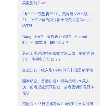
美股盤前升4%
Alphabet夜盤再升3%、英偉達NVDA跌
2% META傳洽談斥數十億美元購Google
的TPU
Google升6%、盤後再升逾2% Gemini
3.0「生成式UI」開始產金？
蔚來上季經調整虧損收窄近四成、盤前彈逾
4% 毛利率升至13.9%
文遠知行：收入增144% 阿布扎比盈虧平衡
國泰航空、香港快運10月共接載320萬人
次 前者聖誕預訂強健、後者密切留意日本
需求
美財長：43日停擺造成110億美元永久經濟