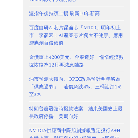
滬指午後持續上揚 刷新10年新高
百度自研AI芯片昆侖芯「M100」明年初上
市 李彥宏：AI產業芯片獨大不健康、應用
層應創百倍價值
金價重上4200美元、金股造好 憧憬經濟數
據恢復為12月再減息鋪路
油市預測大轉向、OPEC改為預計明年略為
「供應過剩」 油價急跌4%、三桶油跌1%
至3%
特朗普簽署臨時撥款法案 結束美國史上最
長政府停擺 美期向好
NVIDIA供應商中際旭創據報選定投行A+H