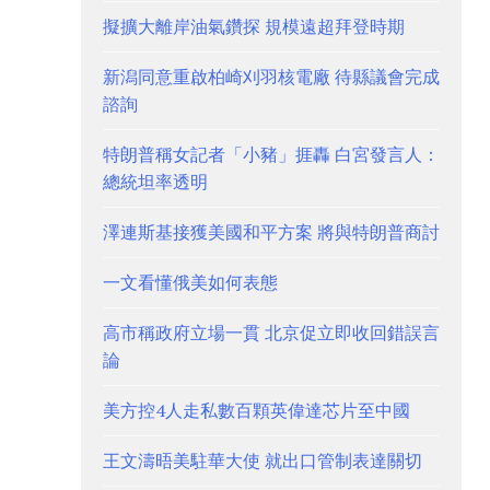
擬擴大離岸油氣鑽探 規模遠超拜登時期
新潟同意重啟柏崎刈羽核電廠 待縣議會完成
諮詢
特朗普稱女記者「小豬」捱轟 白宮發言人：
總統坦率透明
澤連斯基接獲美國和平方案 將與特朗普商討
一文看懂俄美如何表態
高市稱政府立場一貫 北京促立即收回錯誤言
論
美方控4人走私數百顆英偉達芯片至中國
王文濤晤美駐華大使 就出口管制表達關切