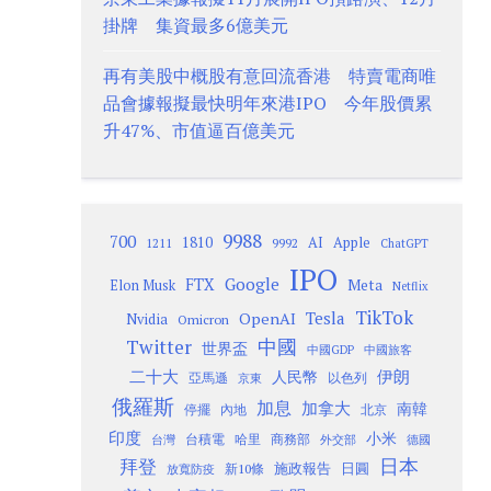
掛牌 集資最多6億美元
再有美股中概股有意回流香港 特賣電商唯
品會據報擬最快明年來港IPO 今年股價累
升47%、市值逼百億美元
9988
700
1810
AI
Apple
1211
9992
ChatGPT
IPO
Google
FTX
Meta
Elon Musk
Netflix
TikTok
Tesla
OpenAI
Nvidia
Omicron
Twitter
中國
世界盃
中國GDP
中國旅客
二十大
伊朗
人民幣
以色列
亞馬遜
京東
俄羅斯
加息
加拿大
南韓
內地
停擺
北京
印度
小米
台灣
台積電
哈里
商務部
外交部
德國
日本
拜登
施政報告
日圓
新10條
放寬防疫