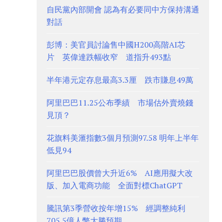
自民黨內部開會 認為有必要同中方保持溝通
對話
彭博：美官員討論售中國H200高階AI芯
片 英偉達跌幅收窄 道指升493點
半年港元定存息最高3.3厘 跌市賺息49萬
阿里巴巴11.25公布季績 市場估外賣燒錢
見頂？
花旗料美滙指數3個月預測97.58 明年上半年
低見94
阿里巴巴股價曾大升近6% AI應用擬大改
版、加入電商功能 全面對標ChatGPT
騰訊第3季營收按年增15% 經調整純利
705.5億人幣大勝預期