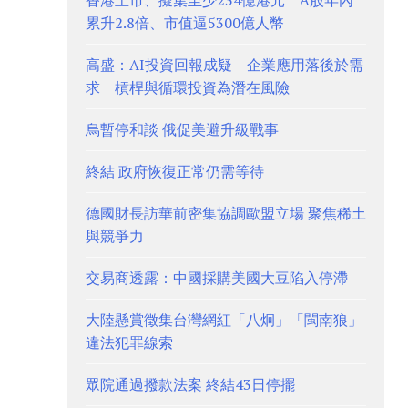
香港上市、擬集至少234億港元 A股年內
累升2.8倍、市值逼5300億人幣
高盛：AI投資回報成疑 企業應用落後於需
求 槓桿與循環投資為潛在風險
烏暫停和談 俄促美避升級戰事
終結 政府恢復正常仍需等待
德國財長訪華前密集協調歐盟立場 聚焦稀土
與競爭力
交易商透露：中國採購美國大豆陷入停滯
大陸懸賞徵集台灣網紅「八炯」「閩南狼」
違法犯罪線索
眾院通過撥款法案 終結43日停擺