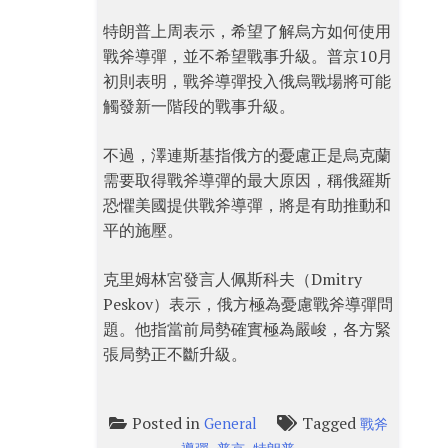
特朗普上周表示，希望了解烏方如何使用
戰斧導彈，並不希望戰事升級。普京10月
初則表明，戰斧導彈投入俄烏戰場將可能
觸發新一階段的戰事升級。
不過，澤連斯基指俄方的憂慮正是烏克蘭
需要取得戰斧導彈的最大原因，稱俄羅斯
恐懼美國提供戰斧導彈，將是有助推動和
平的施壓。
克里姆林宮發言人佩斯科夫（Dmitry
Peskov）表示，俄方極為憂慮戰斧導彈問
題。他指當前局勢確實極為嚴峻，各方緊
張局勢正不斷升級。
Posted in
Tagged
General
戰斧