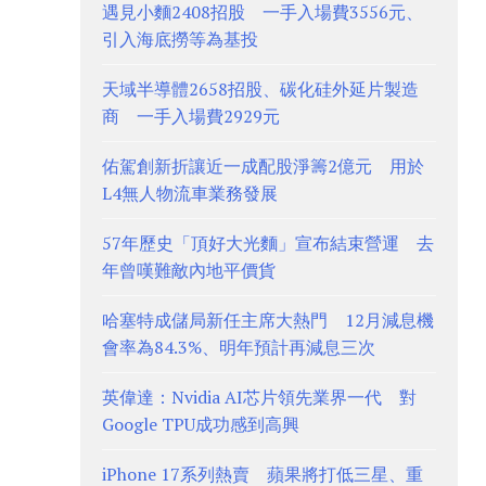
遇見小麵2408招股 一手入場費3556元、
引入海底撈等為基投
天域半導體2658招股、碳化硅外延片製造
商 一手入場費2929元
佑駕創新折讓近一成配股淨籌2億元 用於
L4無人物流車業務發展
57年歷史「頂好大光麵」宣布結束營運 去
年曾嘆難敵內地平價貨
哈塞特成儲局新任主席大熱門 12月減息機
會率為84.3%、明年預計再減息三次
英偉達：Nvidia AI芯片領先業界一代 對
Google TPU成功感到高興
iPhone 17系列熱賣 蘋果將打低三星、重