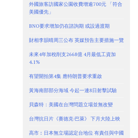
外國旅客訪國家公園收費增逾700元 「符合
美國優先」
BNO要求增加仍在諮詢期 或設過渡期
財相李韻晴周三公布 英媒預告主要措施一覽
未來4年加稅削支2668億 4月最低工資加
4.1%
有望開拍第4集 應特朗普要求重啟
黃海南部部分海域 今起一連8日射擊試驗
貝森特：美國在台灣問題立場並無改變
台灣抗日片《賽德克·巴萊》 下月大陸上映
高市︰日本無立場認定台地位 有責任與中國