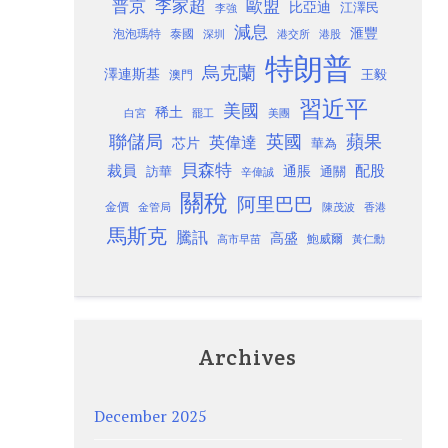
歐盟
普京
李家超
比亞迪
江澤民
李強
減息
滙豐
泡泡瑪特
泰國
深圳
港股
港交所
特朗普
烏克蘭
澤連斯基
澳門
王毅
習近平
美國
稀土
白宮
罷工
美團
聯儲局
蘋果
英國
英偉達
芯片
華為
貝森特
裁員
配股
通脹
訪華
通關
辛偉誠
關稅
阿里巴巴
金價
金管局
香港
陳茂波
馬斯克
騰訊
高盛
高市早苗
鮑威爾
黃仁勳
Archives
December 2025