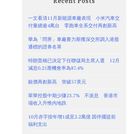
Recent Posts
一文看清11月新能源車廠表現 小米汽車交
付量續逾4萬台 零跑車全系交付再創新高
華為「問界」車廠賽力斯獲深交所調入港股
通標的證券名單
特朗普稱已決定下任聯儲局主席人選 12月
減息0.25厘機會率為87.4%
銀價再創新高 突破57美元
翠華控股中期少賺23.7% 不派息 香港市
場收入升惟內地跌
10月赤字按年增1成至2.2萬億 因停擺提前
福利支出