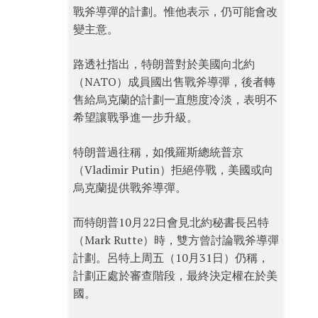
戰斧導彈的計劃。惟他表示，仍可能會改
變主意。
路透社指出，特朗普對於美國向北約
（NATO）成員國出售戰斧導彈，後者轉
售給烏克蘭的計劃一直態度冷淡，表明不
希望讓戰爭進一步升級。
特朗普過往稱，如俄羅斯總統普京
（Vladimir Putin）拒絕停戰，美國或向
烏克蘭提供戰斧導彈。
而特朗普10月22日會見北約秘書長呂特
（Mark Rutte）時，雙方曾討論戰斧導彈
計劃。呂特上周五（10月31日）仍稱，
計劃正處於審查階段，最終決定權在於美
國。