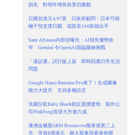
損失 對明年增長前景仍樂觀
日圓兌港元4.97算 日政府顧問：日本可積
極干預支撐日圓、或跌至160前就出手
Sam Altman內部信曝光：AI領先優勢收
窄 Gemini 令OpenAI面臨嚴峻挑戰
「港話通」試行版上架 即時回應日常生活
問題
Google Nano Banana Pro來了！生成圖像
能力大提升 支持多種語言
洗腦兒歌Baby Shark歌紅股價更勁 製作公
司Pinkfong首掛大升逾六成
澳洲金礦股GBM Resources擬來港第二上
市、市值8億港元 兩大股東與香港有聯