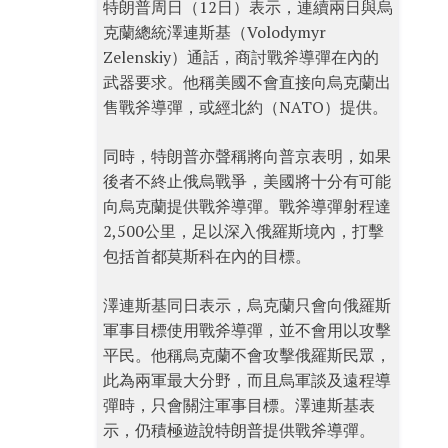
特朗普周日（12日）表示，連續兩日與烏
克蘭總統澤連斯基（Volodymyr
Zelenskiy）通話，商討戰斧導彈在內的
武器要求。他稱美國不會直接向烏克蘭出
售戰斧導彈，或經北約（NATO）提供。
同時，特朗普亦聲稱將向普京表明，如果
後者不終止俄烏戰爭，美國將十分有可能
向烏克蘭提供戰斧導彈。戰斧導彈射程達
2,500公里，足以深入俄羅斯境內，打擊
包括首都莫斯科在內的目標。
澤連斯基同日表示，烏克蘭只會向俄羅斯
軍事目標使用戰斧導彈，並不會用以攻擊
平民。他稱烏克蘭不會攻擊俄羅斯民眾，
此為兩軍最大分野，而且烏軍談及遠程導
彈時，只會關注軍事目標。澤連斯基表
示，仍積極遊說特朗普提供戰斧導彈。