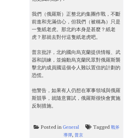
我們（俄羅斯）正整北約集團作戰，不斷
前進和充滿信心，但我們（被稱為）只是
一隻紙老虎。那北約本身是甚麼？紙老
虎？那就去對付這隻紙老虎吧。
普京批評，北約國向烏克蘭提供情報、武
器和訓練，並煽動烏克蘭民眾對俄羅斯襲
擊北約成員國這個令人難以置信的計劃的
恐慌。
他警告，如果有人仍想在軍事領域與俄羅
斯競爭，就隨意嘗試，俄羅斯很快會實施
反制措施。
Posted in
Tagged
General
戰斧
,
導彈
普京