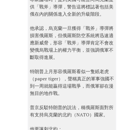
供「戰斧」導彈，警告這將標誌著包括美
俄在內的關係進入全新的升級階段。
他承認，烏克蘭一旦獲得「戰斧」導彈將
損害俄羅斯，但俄羅斯防空系統將迅速適
應新威脅，形容「戰斧」導彈肯定不會改
變俄烏戰場上的權力平衡，並強調俄軍不
斷取得進展。
特朗普上月形容俄羅斯看似一隻紙老虎
（paper tiger），聲稱真正的軍事強國不
到一周就能贏得這場戰爭，而俄軍卻在漫
無目的地作戰。
普京反駁特朗普的説法，稱俄羅斯面對所
有支持烏克蘭的北約（NATO）國家。
他更諷刺北約：