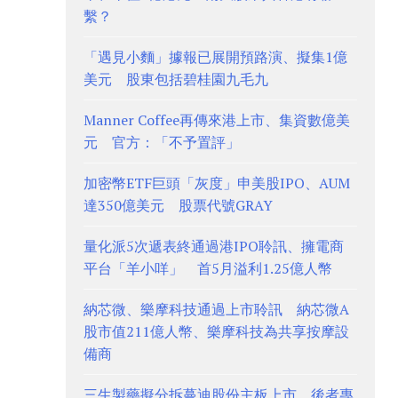
繫？
「遇見小麵」據報已展開預路演、擬集1億
美元 股東包括碧桂園九毛九
Manner Coffee再傳來港上市、集資數億美
元 官方：「不予置評」
加密幣ETF巨頭「灰度」申美股IPO、AUM
達350億美元 股票代號GRAY
量化派5次遞表終通過港IPO聆訊、擁電商
平台「羊小咩」 首5月溢利1.25億人幣
納芯微、樂摩科技通過上市聆訊 納芯微A
股市值211億人幣、樂摩科技為共享按摩設
備商
三生製藥擬分拆蔓迪股份主板上市 後者專