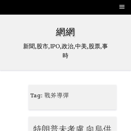
Skip
to
網網
content
新聞,股市,IPO,政治,中美,股票,事
時
Tag:
戰斧導彈
特朗普未考慮 向烏供