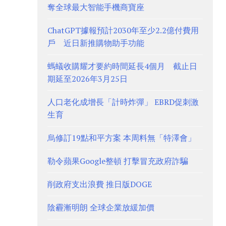
奪全球最大智能手機商寶座
ChatGPT據報預計2030年至少2.2億付費用
戶 近日新推購物助手功能
螞蟻收購耀才要約時間延長4個月 截止日
期延至2026年3月25日
人口老化成增長「計時炸彈」 EBRD促刺激
生育
烏修訂19點和平方案 本周料無「特澤會」
勒令蘋果Google整頓 打擊冒充政府詐騙
削政府支出浪費 推日版DOGE
陰霾漸明朗 全球企業放緩加價