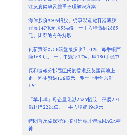
注皮膚健康及體重管理解決方案
海偉股份9609招股、從事製造電容器薄膜
孖展147億超購334倍 一手入場費約2885
元、比亞迪有份持股
創新實業2788暗盤最多收升31%、每手帳面
賺1680元 一手中籤率10%、申180手穩中
長和據報分拆屈臣氏於香港及英國兩地上
市 料集資約156億元、明年上半年啟動
IPO
「羊小咩」母企量化派2685招股 孖展291
億超購2224倍、一手入場費4949元
特朗普反駁保守派 撐引進專才體現MAGA精
神