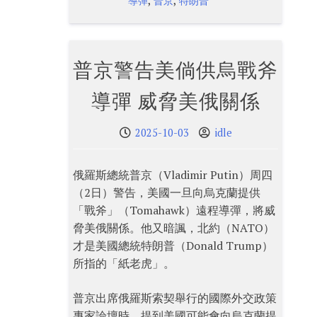
,
,
導彈
普京
特朗普
普京警告美倘供烏戰斧
導彈 威脅美俄關係
2025-10-03
idle
俄羅斯總統普京（Vladimir Putin）周四
（2日）警告，美國一旦向烏克蘭提供
「戰斧」（Tomahawk）遠程導彈，將威
脅美俄關係。他又暗諷，北約（NATO）
才是美國總統特朗普（Donald Trump）
所指的「紙老虎」。
普京出席俄羅斯索契舉行的國際外交政策
專家論壇時，提到美國可能會向烏克蘭提