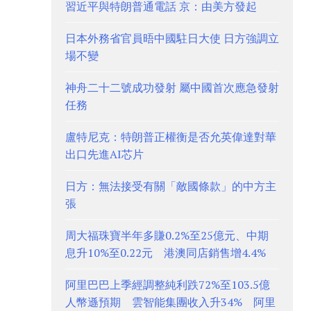
習近平與特朗普通電話 京：由美方發起
日本外務省官員晤中國駐日大使 日方強調立
場不變
神舟二十二號成功發射 屬中國首次應急發射
任務
盧特尼克：特朗普正權衡是否允英偉達對華
出口先進AI芯片
日方：無法接受有關「敵國條款」的中方主
張
周大福珠寶半年多賺0.2%至25億元、中期
息升10%至0.22元 港澳同店銷售增4.4%
阿里巴巴上季經調整純利跌72%至103.5億
人幣遜預期 雲智能集團收入升34% 阿里