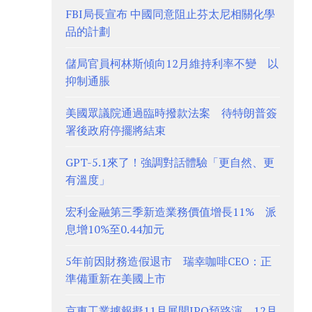
FBI局長宣布 中國同意阻止芬太尼相關化學
品的計劃
儲局官員柯林斯傾向12月維持利率不變 以
抑制通脹
美國眾議院通過臨時撥款法案 待特朗普簽
署後政府停擺將結束
GPT-5.1來了！強調對話體驗「更自然、更
有溫度」
宏利金融第三季新造業務價值增長11% 派
息增10%至0.44加元
5年前因財務造假退市 瑞幸咖啡CEO：正
準備重新在美國上市
京東工業據報擬11月展開IPO預路演、12月