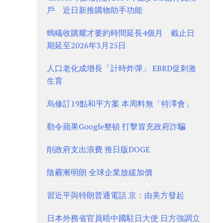
戶 近日新推購物助手功能
螞蟻收購耀才要約時間延長4個月 截止日
期延至2026年3月25日
人口老化成增長「計時炸彈」 EBRD促刺激
生育
烏修訂19點和平方案 本周料無「特澤會」
勒令蘋果Google整頓 打擊冒充政府詐騙
削政府支出浪費 推日版DOGE
陰霾漸明朗 全球企業放緩加價
習近平與特朗普通電話 京：由美方發起
日本外務省官員晤中國駐日大使 日方強調立