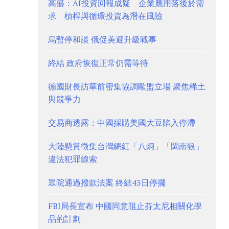
高盛：AI投資回報成疑 企業應用落後於需
求 槓桿與循環投資為潛在風險
烏暫停和談 俄促美避升級戰事
終結 政府恢復正常仍需等待
德國財長訪華前密集協調歐盟立場 聚焦稀土
與競爭力
交易商透露：中國採購美國大豆陷入停滯
大陸懸賞徵集台灣網紅「八炯」「閩南狼」
違法犯罪線索
眾院通過撥款法案 終結43日停擺
FBI局長宣布 中國同意阻止芬太尼相關化學
品的計劃