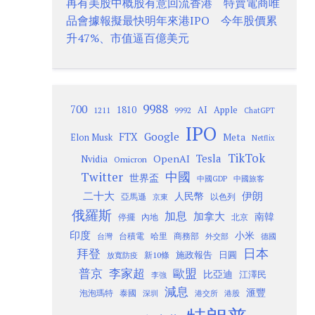
再有美股中概股有意回流香港 特賣電商唯
品會據報擬最快明年來港IPO 今年股價累
升47%、市值逼百億美元
9988
700
1810
AI
Apple
1211
9992
ChatGPT
IPO
Google
FTX
Meta
Elon Musk
Netflix
TikTok
Tesla
OpenAI
Nvidia
Omicron
Twitter
中國
世界盃
中國GDP
中國旅客
二十大
伊朗
人民幣
以色列
亞馬遜
京東
俄羅斯
加息
加拿大
南韓
內地
停擺
北京
印度
小米
台灣
台積電
哈里
商務部
外交部
德國
日本
拜登
施政報告
日圓
新10條
放寬防疫
歐盟
普京
李家超
比亞迪
江澤民
李強
減息
滙豐
泡泡瑪特
泰國
深圳
港股
港交所