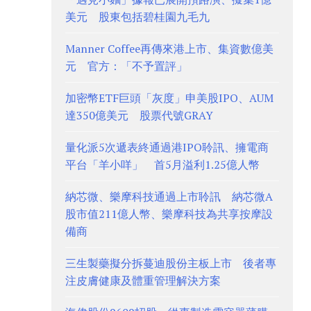
美元 股東包括碧桂園九毛九
Manner Coffee再傳來港上市、集資數億美
元 官方：「不予置評」
加密幣ETF巨頭「灰度」申美股IPO、AUM
達350億美元 股票代號GRAY
量化派5次遞表終通過港IPO聆訊、擁電商
平台「羊小咩」 首5月溢利1.25億人幣
納芯微、樂摩科技通過上市聆訊 納芯微A
股市值211億人幣、樂摩科技為共享按摩設
備商
三生製藥擬分拆蔓迪股份主板上市 後者專
注皮膚健康及體重管理解決方案