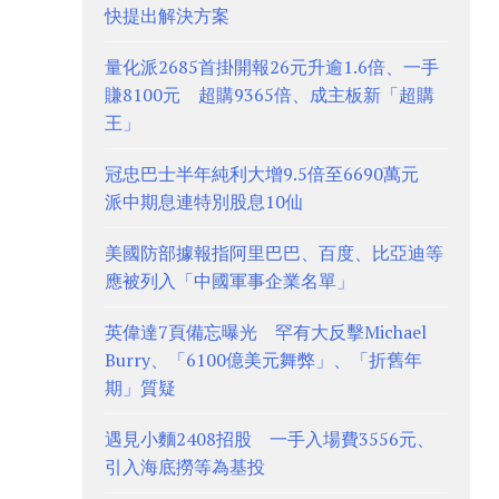
快提出解決方案
量化派2685首掛開報26元升逾1.6倍、一手
賺8100元 超購9365倍、成主板新「超購
王」
冠忠巴士半年純利大增9.5倍至6690萬元
派中期息連特別股息10仙
美國防部據報指阿里巴巴、百度、比亞迪等
應被列入「中國軍事企業名單」
英偉達7頁備忘曝光 罕有大反擊Michael
Burry、「6100億美元舞弊」、「折舊年
期」質疑
遇見小麵2408招股 一手入場費3556元、
引入海底撈等為基投