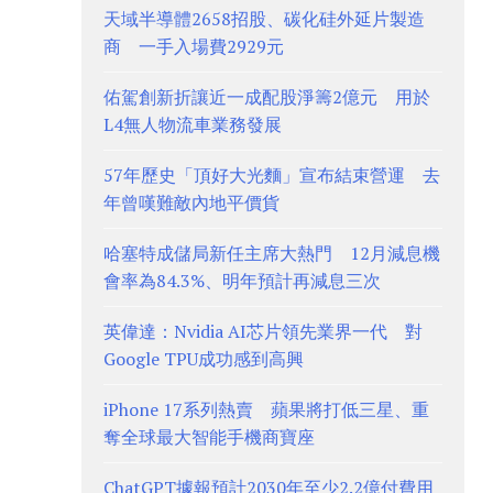
天域半導體2658招股、碳化硅外延片製造
商 一手入場費2929元
佑駕創新折讓近一成配股淨籌2億元 用於
L4無人物流車業務發展
57年歷史「頂好大光麵」宣布結束營運 去
年曾嘆難敵內地平價貨
哈塞特成儲局新任主席大熱門 12月減息機
會率為84.3%、明年預計再減息三次
英偉達：Nvidia AI芯片領先業界一代 對
Google TPU成功感到高興
iPhone 17系列熱賣 蘋果將打低三星、重
奪全球最大智能手機商寶座
ChatGPT據報預計2030年至少2.2億付費用