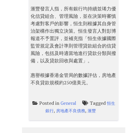
滙豐發言人指，所有銀行均持續並琋力優
化信貸組合、管理風險，並在決策時審慎
考慮對客戶的影響，恒生則根據其自身管
治架構作出獨立決策。恒生發言人對彭博
報道不予置評，並補充指「恒生依據國際
監管規定及會計準則管理貸款組合的信貸
風險，包括及時適當地進行貸款分類與撥
備，以及貸款回收與處置」。
惠譽根據香港金管局的數據評估，房地產
不良貸款規模約250億美元。
Posted in
Tagged
General
恒生
,
,
銀行
房地產不良債務
滙豐