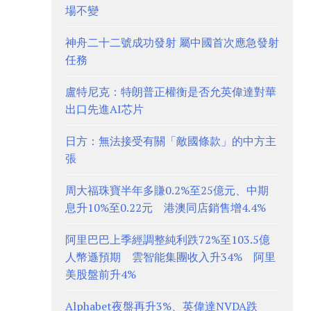
場不變
神舟二十二號成功發射 屬中國首次應急發射
任務
盧特尼克：特朗普正權衡是否允英偉達對華
出口先進AI芯片
日方：無法接受有關「敵國條款」的中方主
張
周大福珠寶半年多賺0.2%至25億元、中期
息升10%至0.22元 港澳同店銷售增4.4%
阿里巴巴上季經調整純利跌72%至103.5億
人幣遜預期 雲智能集團收入升34% 阿里
美股盤前升4%
Alphabet夜盤再升3%、英偉達NVDA跌