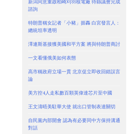
新潟同意重啟柏崎刈羽核電廠 待縣議會完成
諮詢
特朗普稱女記者「小豬」捱轟 白宮發言人：
總統坦率透明
澤連斯基接獲美國和平方案 將與特朗普商討
一文看懂俄美如何表態
高市稱政府立場一貫 北京促立即收回錯誤言
論
美方控4人走私數百顆英偉達芯片至中國
王文濤晤美駐華大使 就出口管制表達關切
自民黨內部開會 認為有必要同中方保持溝通
對話