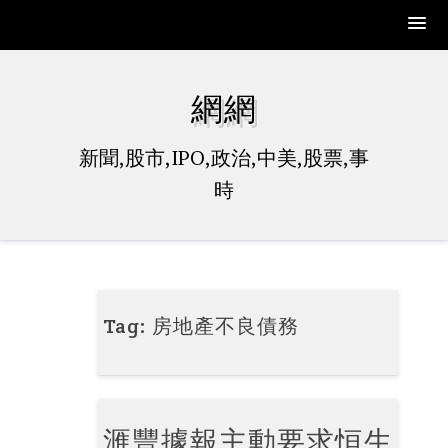
Skip
to
網網
content
新聞,股市,IPO,政治,中美,股票,事
時
Tag:
房地產不良債務
滙豐據報主動要求恒生