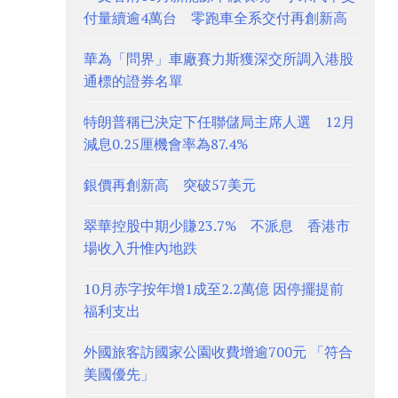
付量續逾4萬台 零跑車全系交付再創新高
華為「問界」車廠賽力斯獲深交所調入港股
通標的證券名單
特朗普稱已決定下任聯儲局主席人選 12月
減息0.25厘機會率為87.4%
銀價再創新高 突破57美元
翠華控股中期少賺23.7% 不派息 香港市
場收入升惟內地跌
10月赤字按年增1成至2.2萬億 因停擺提前
福利支出
外國旅客訪國家公園收費增逾700元 「符合
美國優先」