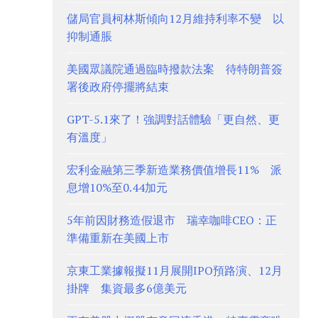
儲局官員柯林斯傾向12月維持利率不變 以
抑制通脹
美國眾議院通過臨時撥款法案 待特朗普簽
署後政府停擺將結束
GPT-5.1來了！強調對話體驗「更自然、更
有溫度」
宏利金融第三季新造業務價值增長11% 派
息增10%至0.44加元
5年前因財務造假退市 瑞幸咖啡CEO：正
準備重新在美國上市
京東工業據報擬11月展開IPO預路演、12月
掛牌 集資最多6億美元