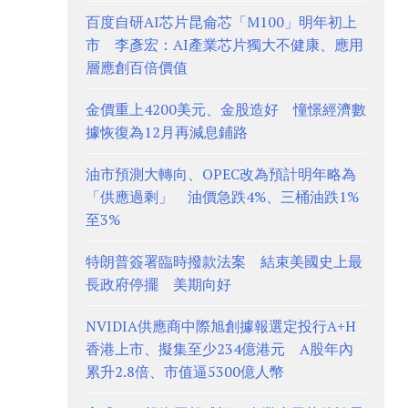
百度自研AI芯片昆侖芯「M100」明年初上
市 李彥宏：AI產業芯片獨大不健康、應用
層應創百倍價值
金價重上4200美元、金股造好 憧憬經濟數
據恢復為12月再減息鋪路
油市預測大轉向、OPEC改為預計明年略為
「供應過剩」 油價急跌4%、三桶油跌1%
至3%
特朗普簽署臨時撥款法案 結束美國史上最
長政府停擺 美期向好
NVIDIA供應商中際旭創據報選定投行A+H
香港上市、擬集至少234億港元 A股年內
累升2.8倍、市值逼5300億人幣