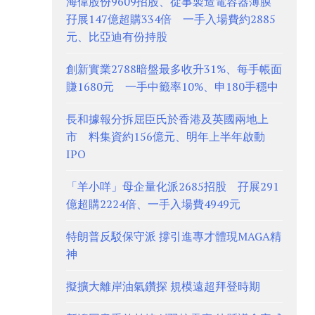
海偉股份9609招股、從事製造電容器薄膜
孖展147億超購334倍 一手入場費約2885
元、比亞迪有份持股
創新實業2788暗盤最多收升31%、每手帳面
賺1680元 一手中籤率10%、申180手穩中
長和據報分拆屈臣氏於香港及英國兩地上
市 料集資約156億元、明年上半年啟動
IPO
「羊小咩」母企量化派2685招股 孖展291
億超購2224倍、一手入場費4949元
特朗普反駁保守派 撐引進專才體現MAGA精
神
擬擴大離岸油氣鑽探 規模遠超拜登時期