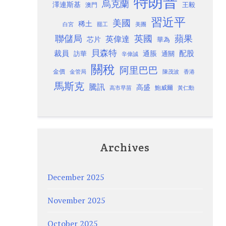
特朗普
烏克蘭
澤連斯基
澳門
王毅
習近平
美國
稀土
白宮
罷工
美團
聯儲局
蘋果
英國
英偉達
芯片
華為
貝森特
裁員
配股
通脹
訪華
通關
辛偉誠
關稅
阿里巴巴
金價
金管局
香港
陳茂波
馬斯克
騰訊
高盛
高市早苗
鮑威爾
黃仁勳
Archives
December 2025
November 2025
October 2025