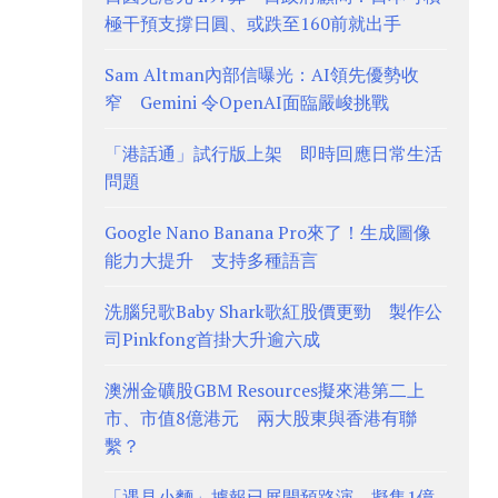
極干預支撐日圓、或跌至160前就出手
Sam Altman內部信曝光：AI領先優勢收
窄 Gemini 令OpenAI面臨嚴峻挑戰
「港話通」試行版上架 即時回應日常生活
問題
Google Nano Banana Pro來了！生成圖像
能力大提升 支持多種語言
洗腦兒歌Baby Shark歌紅股價更勁 製作公
司Pinkfong首掛大升逾六成
澳洲金礦股GBM Resources擬來港第二上
市、市值8億港元 兩大股東與香港有聯
繫？
「遇見小麵」據報已展開預路演、擬集1億