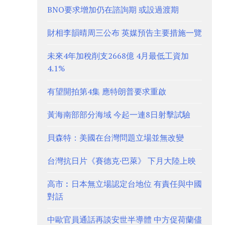
BNO要求增加仍在諮詢期 或設過渡期
財相李韻晴周三公布 英媒預告主要措施一覽
未來4年加稅削支2668億 4月最低工資加
4.1%
有望開拍第4集 應特朗普要求重啟
黃海南部部分海域 今起一連8日射擊試驗
貝森特：美國在台灣問題立場並無改變
台灣抗日片《賽德克·巴萊》 下月大陸上映
高市︰日本無立場認定台地位 有責任與中國
對話
中歐官員通話再談安世半導體 中方促荷蘭儘