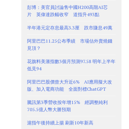
彭博：美官員討論售中國H200高階AI芯
片 英偉達跌幅收窄 道指升493點
半年港元定存息最高3.3厘 跌市賺息49萬
阿里巴巴11.25公布季績 市場估外賣燒錢
見頂？
花旗料美滙指數3個月預測97.58 明年上半年
低見94
阿里巴巴股價曾大升近6% AI應用擬大改
版、加入電商功能 全面對標ChatGPT
騰訊第3季營收按年增15% 經調整純利
705.5億人幣大勝預期
滬指午後持續上揚 刷新10年新高