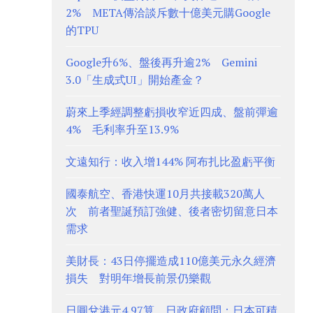
2% META傳洽談斥數十億美元購Google
的TPU
Google升6%、盤後再升逾2% Gemini
3.0「生成式UI」開始產金？
蔚來上季經調整虧損收窄近四成、盤前彈逾
4% 毛利率升至13.9%
文遠知行：收入增144% 阿布扎比盈虧平衡
國泰航空、香港快運10月共接載320萬人
次 前者聖誕預訂強健、後者密切留意日本
需求
美財長：43日停擺造成110億美元永久經濟
損失 對明年增長前景仍樂觀
日圓兌港元4.97算 日政府顧問：日本可積