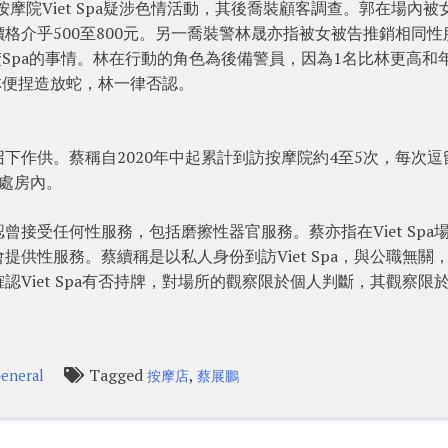
悉按摩院Viet Spa疑涉色情活動，其後喬裝顧客調查。郭在場內被
格介乎500至800元。另一喬裝警林晟亦指被女被告推銷相同性
清楚Spa的事情。林在行動的角色為後備警員，因為1名比林更高和
以林便捏造放蛇，林一律否認。
下作供。蔡稱自2020年中起累計到訪按摩院約4至5次，每次逗
處房內。
接受任何性服務，包括磨擦性器官服務。蔡亦指在Viet Spa
供性服務。蔡續稱是以私人身份到訪Viet Spa，與公職無關
Viet Spa有否持牌，對場所的觀察限於個人判斷，其觀察限
Tagged
,
eneral
按摩店
蔡展鵬