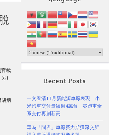
脫
判官裁
，另1
Recent Posts
一文看清11月新能源車廠表現 小
男胡炳
米汽車交付量續逾4萬台 零跑車全
系交付再創新高
華為「問界」車廠賽力斯獲深交所
調入港股通標的證券名單