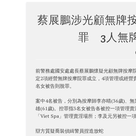
蔡展鵬涉光顧無牌按
罪 3人無
前警務處國安處處長蔡展鵬懷疑光顧無牌按摩院「
定2項經營無牌按摩院罪成立，4項管理或經營賣淫
名女被告則脫罪。
案中4名被告，分別為按摩師李亦晴(36歲)、無
雄(61歲)。控罪指3名女被告各被控一項管理賣淫
「Viet Spa」管理賣淫場所；李及元另被控
辯方質疑喬裝偵緝警員捏造放蛇