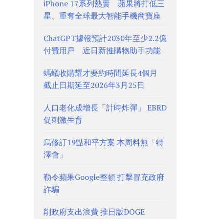
iPhone 17系列熱賣 蘋果將打低三
星、重奪全球最大智能手機商寶座
ChatGPT據報預計2030年至少2.2億
付費用戶 近日新推購物助手功能
螞蟻收購耀才要約時間延長4個月
截止日期延至2026年3月25日
人口老化成增長「計時炸彈」 EBRD
促刺激生育
烏修訂19點和平方案 本周料無「特
澤會」
勒令蘋果Google整頓 打擊冒充政府
詐騙
削政府支出浪費 推日版DOGE