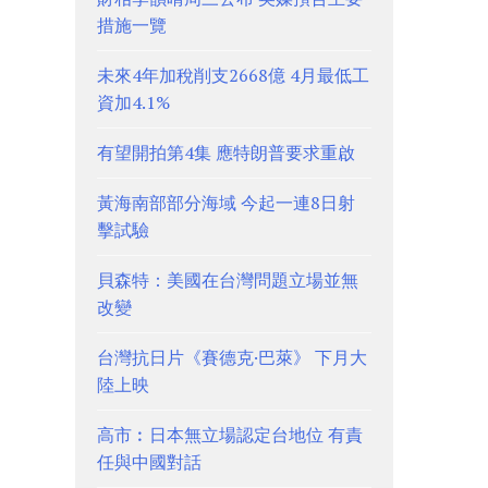
措施一覽
未來4年加稅削支2668億 4月最低工
資加4.1%
有望開拍第4集 應特朗普要求重啟
黃海南部部分海域 今起一連8日射
擊試驗
貝森特：美國在台灣問題立場並無
改變
台灣抗日片《賽德克·巴萊》 下月大
陸上映
高市︰日本無立場認定台地位 有責
任與中國對話