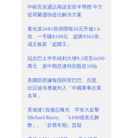
中歐官員通話再談安世半導體 中方
促荷蘭儘快提出解決方案
量化派2685首掛開報26元升逾1.6
倍、一手賺8100元 超購9365倍、
成主板新「超購王」
冠忠巴士半年純利大增9.5倍至6690
萬元 派中期息連特別股息10仙
美國防部據報指阿里巴巴、百度、
比亞迪等應被列入「中國軍事企業
名單」
英偉達7頁備忘曝光 罕有大反擊
Michael Burry、「6100億美元舞
弊」、「折舊年期」質疑