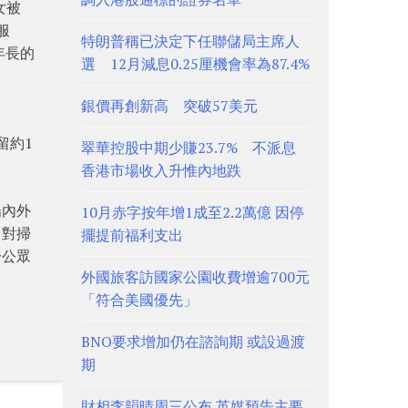
女被
服
特朗普稱已決定下任聯儲局主席人
年長的
選 12月減息0.25厘機會率為87.4%
銀價再創新高 突破57美元
留約1
翠華控股中期少賺23.7% 不派息
香港市場收入升惟內地跌
場內外
10月赤字按年增1成至2.2萬億 因停
，對掃
擺提前福利支出
於公眾
外國旅客訪國家公園收費增逾700元
「符合美國優先」
BNO要求增加仍在諮詢期 或設過渡
期
財相李韻晴周三公布 英媒預告主要