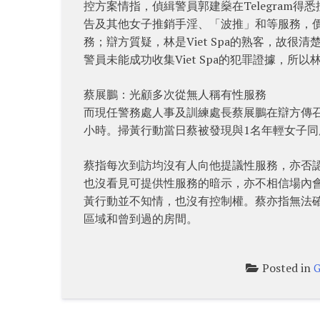
控方案情指，偵緝警員郭建燊在Telegram得
告及其他女子推銷手淫、「波推」和等服務，價
務；辯方質疑，林是Viet Spa的熟客，故很
警員未能成功收集Viet Spa的犯罪證據，所
蔡展鵬：光顧多次從無人稱有性服務
而現任警務處人事及訓練處長蔡展鵬在辯方傳召
小時。掃黃行動當日蔡被發現與1名年輕女子同
蔡指每次到訪均沒有人向他提議性服務，亦否認曾
也沒看見可提供性服務的暗示，亦不相信場內會提
黃行動並不知情，也沒有控制權。蔡亦指無法確認
區域和曾到過的房間。
Posted in
G