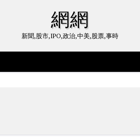
網網
新聞,股市,IPO,政治,中美,股票,事時