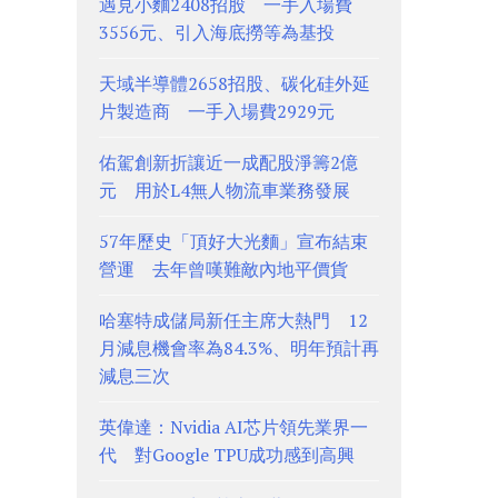
遇見小麵2408招股 一手入場費
3556元、引入海底撈等為基投
天域半導體2658招股、碳化硅外延
片製造商 一手入場費2929元
佑駕創新折讓近一成配股淨籌2億
元 用於L4無人物流車業務發展
57年歷史「頂好大光麵」宣布結束
營運 去年曾嘆難敵內地平價貨
哈塞特成儲局新任主席大熱門 12
月減息機會率為84.3%、明年預計再
減息三次
英偉達：Nvidia AI芯片領先業界一
代 對Google TPU成功感到高興