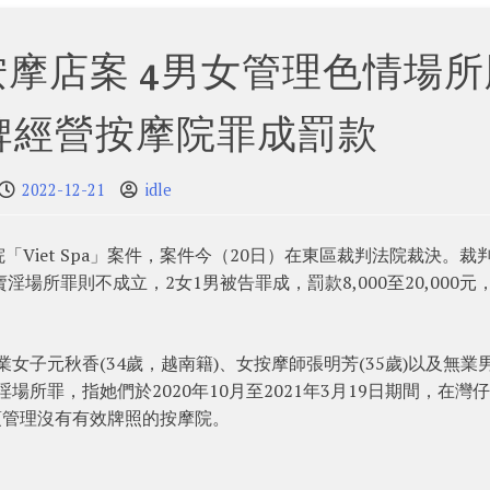
摩店案 4男女管理色情場所
牌經營按摩院罪成罰款
2022-12-21
idle
Viet Spa」案件，案件今（20日）在東區裁判法院裁決。裁
場所罪則不成立，2女1男被告罪成，罰款8,000至20,000元
業女子元秋香(34歲，越南籍)、女按摩師張明芳(35歲)以及無業
場所罪，指她們於2020年10月至2021年3月19日期間，在灣仔
一項管理沒有有效牌照的按摩院。