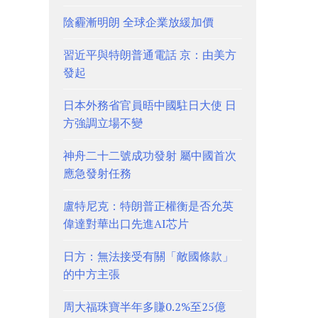
陰霾漸明朗 全球企業放緩加價
習近平與特朗普通電話 京：由美方
發起
日本外務省官員晤中國駐日大使 日
方強調立場不變
神舟二十二號成功發射 屬中國首次
應急發射任務
盧特尼克：特朗普正權衡是否允英
偉達對華出口先進AI芯片
日方：無法接受有關「敵國條款」
的中方主張
周大福珠寶半年多賺0.2%至25億