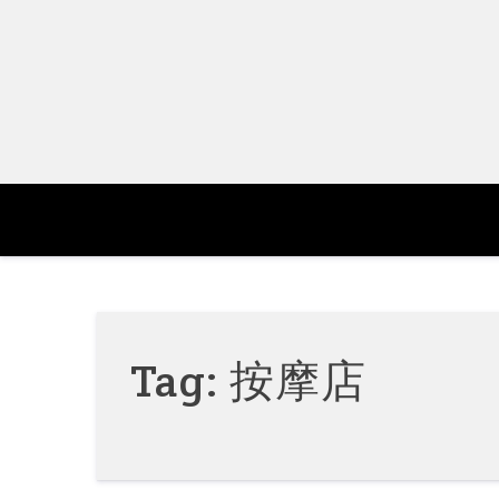
Skip
to
content
Tag:
按摩店