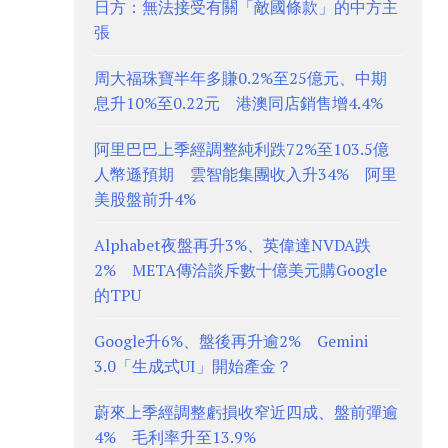
日方：無法接受有關「敵國條款」的中方主
張
周大福珠寶半年多賺0.2%至25億元、中期
息升10%至0.22元 港澳同店銷售增4.4%
阿里巴巴上季經調整純利跌72%至103.5億
人幣遜預期 雲智能集團收入升34% 阿里
美股盤前升4%
Alphabet夜盤再升3%、英偉達NVDA跌
2% META傳洽談斥數十億美元購Google
的TPU
Google升6%、盤後再升逾2% Gemini
3.0「生成式UI」開始產金？
蔚來上季經調整虧損收窄近四成、盤前彈逾
4% 毛利率升至13.9%