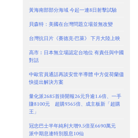
黃海南部部分海域 今起一連8日射擊試驗
貝森特：美國在台灣問題立場並無改變
台灣抗日片《賽德克·巴萊》 下月大陸上映
高市︰日本無立場認定台地位 有責任與中國
對話
中歐官員通話再談安世半導體 中方促荷蘭儘
快提出解決方案
量化派2685首掛開報26元升逾1.6倍、一手
賺8100元 超購9365倍、成主板新「超購
王」
冠忠巴士半年純利大增9.5倍至6690萬元
派中期息連特別股息10仙