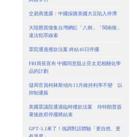
交易商透露：中國採購美國大豆陷入停滯
大陸懸賞徵集台灣網紅「八炯」「閩南狼」
違法犯罪線索
眾院通過撥款法案 終結43日停擺
FBI局長宣布 中國同意阻止芬太尼相關化學
品的計劃
儲局官員柯林斯傾向12月維持利率不變 以
抑制通脹
美國眾議院通過臨時撥款法案 待特朗普簽
署後政府停擺將結束
GPT-5.1來了！強調對話體驗「更自然、更
有溫度」