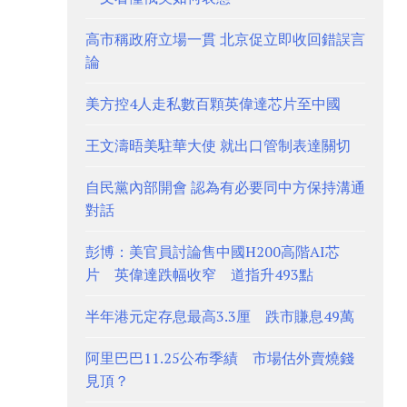
高市稱政府立場一貫 北京促立即收回錯誤言
論
美方控4人走私數百顆英偉達芯片至中國
王文濤晤美駐華大使 就出口管制表達關切
自民黨內部開會 認為有必要同中方保持溝通
對話
彭博：美官員討論售中國H200高階AI芯
片 英偉達跌幅收窄 道指升493點
半年港元定存息最高3.3厘 跌市賺息49萬
阿里巴巴11.25公布季績 市場估外賣燒錢
見頂？