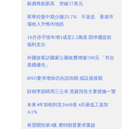
銀價再創新高 突破57美元
翠華控股中期少賺23.7% 不派息 香港市
場收入升惟內地跌
10月赤字按年增1成至2.2萬億 因停擺提前
福利支出
外國旅客訪國家公園收費增逾700元 「符合
美國優先」
BNO要求增加仍在諮詢期 或設過渡期
財相李韻晴周三公布 英媒預告主要措施一覽
未來4年加稅削支2668億 4月最低工資加
4.1%
有望開拍第4集 應特朗普要求重啟