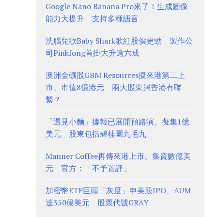
Google Nano Banana Pro來了！生成圖像
能力大提升 支持多種語言
洗腦兒歌Baby Shark歌紅股價更勁 製作公
司Pinkfong首掛大升逾六成
澳洲金礦股GBM Resources擬來港第二上
市、市值8億港元 兩大股東與香港有聯
繫？
「遇見小麵」據報已展開預路演、擬集1億
美元 股東包括碧桂園九毛九
Manner Coffee再傳來港上市、集資數億美
元 官方：「不予置評」
加密幣ETF巨頭「灰度」申美股IPO、AUM
達350億美元 股票代號GRAY