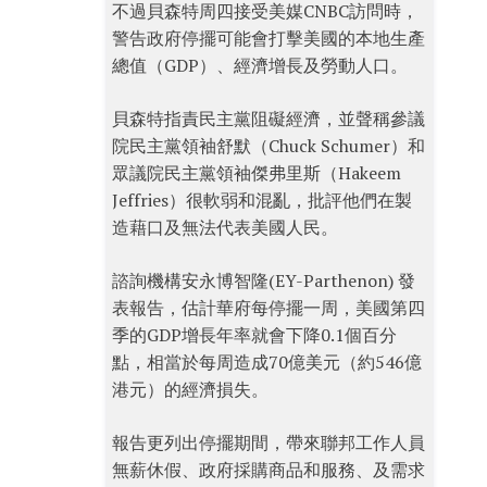
不過貝森特周四接受美媒CNBC訪問時，
警告政府停擺可能會打擊美國的本地生產
總值（GDP）、經濟增長及勞動人口。
貝森特指責民主黨阻礙經濟，並聲稱參議
院民主黨領袖舒默（Chuck Schumer）和
眾議院民主黨領袖傑弗里斯（Hakeem
Jeffries）很軟弱和混亂，批評他們在製
造藉口及無法代表美國人民。
諮詢機構安永博智隆(EY-Parthenon) 發
表報告，估計華府每停擺一周，美國第四
季的GDP增長年率就會下降0.1個百分
點，相當於每周造成70億美元（約546億
港元）的經濟損失。
報告更列出停擺期間，帶來聯邦工作人員
無薪休假、政府採購商品和服務、及需求