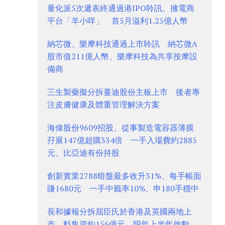
量化派5次遞表終通過港IPO聆訊、擁電商
平台「羊小咩」 首5月溢利1.25億人幣
納芯微、樂摩科技通過上市聆訊 納芯微A
股市值211億人幣、樂摩科技為共享按摩設
備商
三生製藥擬分拆蔓迪股份主板上市 後者專
注皮膚健康及體重管理解決方案
海偉股份9609招股、從事製造電容器薄膜
孖展147億超購334倍 一手入場費約2885
元、比亞迪有份持股
創新實業2788暗盤最多收升31%、每手帳面
賺1680元 一手中籤率10%、申180手穩中
長和據報分拆屈臣氏於香港及英國兩地上
市 料集資約156億元、明年上半年啟動