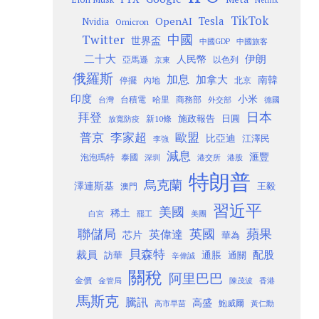
Netflix
TikTok
Tesla
OpenAI
Nvidia
Omicron
Twitter
中國
世界盃
中國GDP
中國旅客
二十大
伊朗
人民幣
以色列
亞馬遜
京東
俄羅斯
加息
加拿大
南韓
內地
停擺
北京
印度
小米
台灣
台積電
哈里
商務部
外交部
德國
日本
拜登
施政報告
日圓
新10條
放寬防疫
歐盟
普京
李家超
比亞迪
江澤民
李強
減息
滙豐
泡泡瑪特
泰國
深圳
港股
港交所
特朗普
烏克蘭
澤連斯基
澳門
王毅
習近平
美國
稀土
白宮
罷工
美團
聯儲局
蘋果
英國
英偉達
芯片
華為
貝森特
裁員
配股
通脹
訪華
通關
辛偉誠
關稅
阿里巴巴
金價
金管局
香港
陳茂波
馬斯克
騰訊
高盛
高市早苗
鮑威爾
黃仁勳