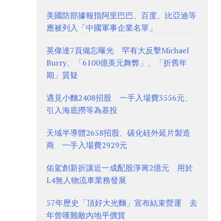
美國防部據報指阿里巴巴、百度、比亞迪等
應被列入「中國軍事企業名單」
英偉達7頁備忘曝光 罕有大反擊Michael
Burry、「6100億美元舞弊」、「折舊年
期」質疑
遇見小麵2408招股 一手入場費3556元、
引入海底撈等為基投
天域半導體2658招股、碳化硅外延片製造
商 一手入場費2929元
佑駕創新折讓近一成配股淨籌2億元 用於
L4無人物流車業務發展
57年歷史「頂好大光麵」宣布結束營運 去
年曾嘆難敵內地平價貨