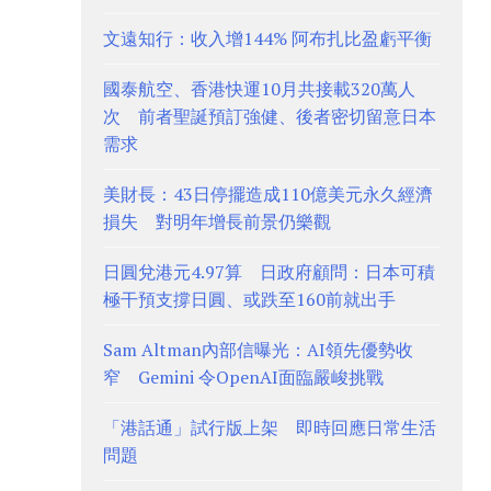
文遠知行：收入增144% 阿布扎比盈虧平衡
國泰航空、香港快運10月共接載320萬人
次 前者聖誕預訂強健、後者密切留意日本
需求
美財長：43日停擺造成110億美元永久經濟
損失 對明年增長前景仍樂觀
日圓兌港元4.97算 日政府顧問：日本可積
極干預支撐日圓、或跌至160前就出手
Sam Altman內部信曝光：AI領先優勢收
窄 Gemini 令OpenAI面臨嚴峻挑戰
「港話通」試行版上架 即時回應日常生活
問題