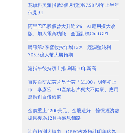
花旗料美滙指數3個月預測97.58 明年上半年
低見94
阿里巴巴股價曾大升近6% AI應用擬大改
版、加入電商功能 全面對標ChatGPT
騰訊第3季營收按年增15% 經調整純利
705.5億人幣大勝預期
滬指午後持續上揚 刷新10年新高
百度自研AI芯片昆侖芯「M100」明年初上
市 李彥宏：AI產業芯片獨大不健康、應用
層應創百倍價值
金價重上4200美元、金股造好 憧憬經濟數
據恢復為12月再減息鋪路
油市預測大轉向、OPEC改為預計明年略為