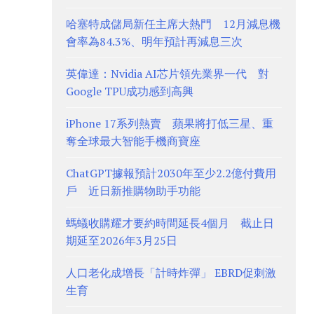
哈塞特成儲局新任主席大熱門 12月減息機
會率為84.3%、明年預計再減息三次
英偉達：Nvidia AI芯片領先業界一代 對
Google TPU成功感到高興
iPhone 17系列熱賣 蘋果將打低三星、重
奪全球最大智能手機商寶座
ChatGPT據報預計2030年至少2.2億付費用
戶 近日新推購物助手功能
螞蟻收購耀才要約時間延長4個月 截止日
期延至2026年3月25日
人口老化成增長「計時炸彈」 EBRD促刺激
生育