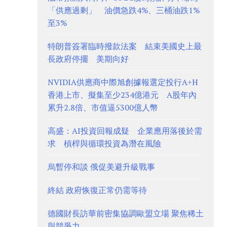
「供應過剩」 油價急跌4%、三桶油跌1%
至3%
特朗普簽署臨時撥款法案 結束美國史上最
長政府停擺 美期向好
NVIDIA供應商中際旭創據報選定投行A+H
香港上市、擬集至少234億港元 A股年內
累升2.8倍、市值逼5300億人幣
高盛：AI投資回報成疑 企業應用落後於需
求 槓桿與循環投資為潛在風險
烏暫停和談 俄促美避升級戰事
終結 政府恢復正常仍需等待
德國財長訪華前密集協調歐盟立場 聚焦稀土
與競爭力