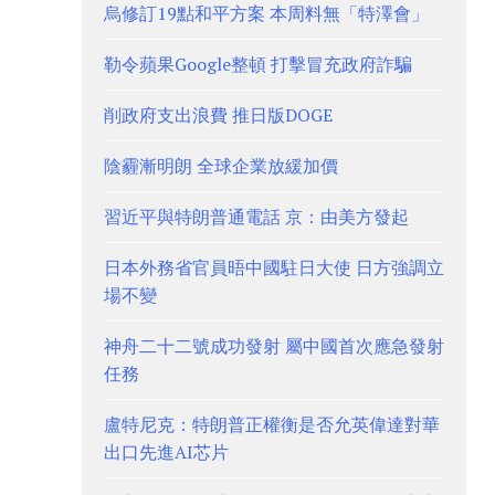
烏修訂19點和平方案 本周料無「特澤會」
勒令蘋果Google整頓 打擊冒充政府詐騙
削政府支出浪費 推日版DOGE
陰霾漸明朗 全球企業放緩加價
習近平與特朗普通電話 京：由美方發起
日本外務省官員晤中國駐日大使 日方強調立
場不變
神舟二十二號成功發射 屬中國首次應急發射
任務
盧特尼克：特朗普正權衡是否允英偉達對華
出口先進AI芯片