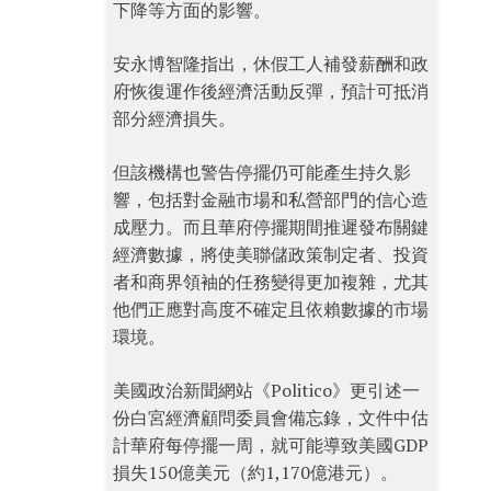
下降等方面的影響。
安永博智隆指出，休假工人補發薪酬和政
府恢復運作後經濟活動反彈，預計可抵消
部分經濟損失。
但該機構也警告停擺仍可能產生持久影
響，包括對金融市場和私營部門的信心造
成壓力。而且華府停擺期間推遲發布關鍵
經濟數據，將使美聯儲政策制定者、投資
者和商界領袖的任務變得更加複雜，尤其
他們正應對高度不確定且依賴數據的市場
環境。
美國政治新聞網站《Politico》更引述一
份白宮經濟顧問委員會備忘錄，文件中估
計華府每停擺一周，就可能導致美國GDP
損失150億美元（約1,170億港元）。