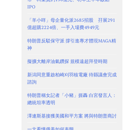
IPO
「羊小咩」母企量化派2685招股 孖展291
億超購2224倍、一手入場費4949元
特朗普反駁保守派 撐引進專才體現MAGA精
神
擬擴大離岸油氣鑽探 規模遠超拜登時期
新潟同意重啟柏崎刈羽核電廠 待縣議會完成
諮詢
特朗普稱女記者「小豬」捱轟 白宮發言人：
總統坦率透明
澤連斯基接獲美國和平方案 將與特朗普商討
一文看懂俄美如何表態