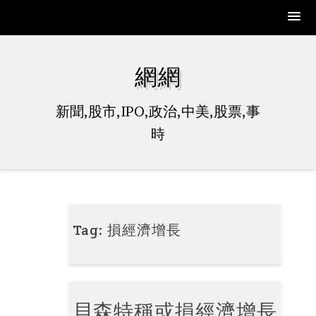
Skip
to
網網
content
新聞,股市,IPO,政治,中美,股票,事
時
Tag:
損經濟增長
貝森特稱或損經濟增長