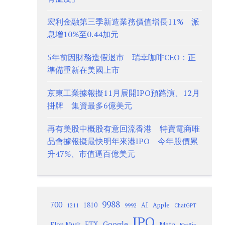
宏利金融第三季新造業務價值增長11% 派
息增10%至0.44加元
5年前因財務造假退市 瑞幸咖啡CEO：正
準備重新在美國上市
京東工業據報擬11月展開IPO預路演、12月
掛牌 集資最多6億美元
再有美股中概股有意回流香港 特賣電商唯
品會據報擬最快明年來港IPO 今年股價累
升47%、市值逼百億美元
9988
700
1810
AI
Apple
1211
9992
ChatGPT
IPO
Google
FTX
Meta
Elon Musk