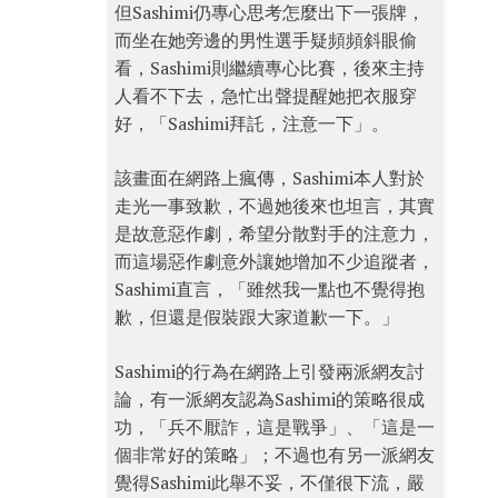
但Sashimi仍專心思考怎麼出下一張牌，
而坐在她旁邊的男性選手疑頻頻斜眼偷
看，Sashimi則繼續專心比賽，後來主持
人看不下去，急忙出聲提醒她把衣服穿
好，「Sashimi拜託，注意一下」。
該畫面在網路上瘋傳，Sashimi本人對於
走光一事致歉，不過她後來也坦言，其實
是故意惡作劇，希望分散對手的注意力，
而這場惡作劇意外讓她增加不少追蹤者，
Sashimi直言，「雖然我一點也不覺得抱
歉，但還是假裝跟大家道歉一下。」
Sashimi的行為在網路上引發兩派網友討
論，有一派網友認為Sashimi的策略很成
功，「兵不厭詐，這是戰爭」、「這是一
個非常好的策略」；不過也有另一派網友
覺得Sashimi此舉不妥，不僅很下流，嚴