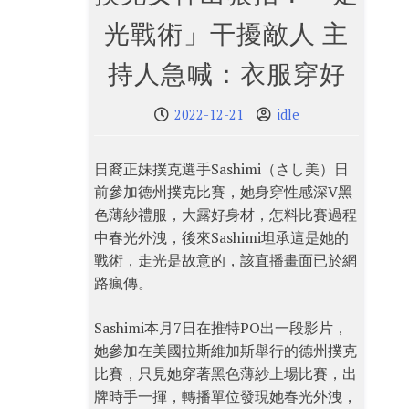
光戰術」干擾敵人 主
持人急喊：衣服穿好
2022-12-21
idle
日裔正妹撲克選手Sashimi（さし美）日
前參加德州撲克比賽，她身穿性感深V黑
色薄紗禮服，大露好身材，怎料比賽過程
中春光外洩，後來Sashimi坦承這是她的
戰術，走光是故意的，該直播畫面已於網
路瘋傳。
Sashimi本月7日在推特PO出一段影片，
她參加在美國拉斯維加斯舉行的德州撲克
比賽，只見她穿著黑色薄紗上場比賽，出
牌時手一揮，轉播單位發現她春光外洩，