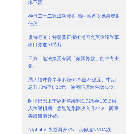
場不變
神舟二十二號成功發射 屬中國首次應急發射
任務
盧特尼克：特朗普正權衡是否允英偉達對華
出口先進AI芯片
日方：無法接受有關「敵國條款」的中方主
張
周大福珠寶半年多賺0.2%至25億元、中期
息升10%至0.22元 港澳同店銷售增4.4%
阿里巴巴上季經調整純利跌72%至103.5億
人幣遜預期 雲智能集團收入升34% 阿里
美股盤前升4%
Alphabet夜盤再升3%、英偉達NVDA跌