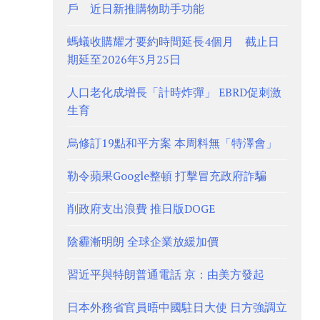
戶 近日新推購物助手功能
螞蟻收購耀才要約時間延長4個月 截止日
期延至2026年3月25日
人口老化成增長「計時炸彈」 EBRD促刺激
生育
烏修訂19點和平方案 本周料無「特澤會」
勒令蘋果Google整頓 打擊冒充政府詐騙
削政府支出浪費 推日版DOGE
陰霾漸明朗 全球企業放緩加價
習近平與特朗普通電話 京：由美方發起
日本外務省官員晤中國駐日大使 日方強調立