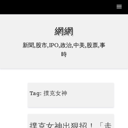
Skip
to
網網
content
新聞,股市,IPO,政治,中美,股票,事
時
Tag:
撲克女神
撲克女神出狠招！「走