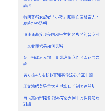
諮詢
特朗普稱女記者「小豬」捱轟 白宮發言人：
總統坦率透明
澤連斯基接獲美國和平方案 將與特朗普商討
一文看懂俄美如何表態
高市稱政府立場一貫 北京促立即收回錯誤言
論
美方控4人走私數百顆英偉達芯片至中國
王文濤晤美駐華大使 就出口管制表達關切
自民黨內部開會 認為有必要同中方保持溝通
對話