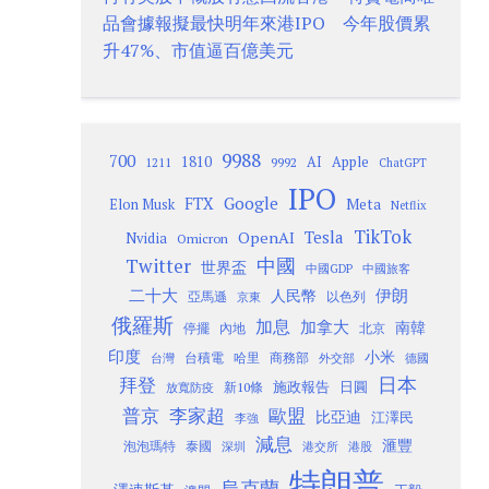
品會據報擬最快明年來港IPO 今年股價累
升47%、市值逼百億美元
9988
700
1810
AI
Apple
1211
9992
ChatGPT
IPO
Google
FTX
Meta
Elon Musk
Netflix
TikTok
Tesla
OpenAI
Nvidia
Omicron
Twitter
中國
世界盃
中國GDP
中國旅客
二十大
伊朗
人民幣
以色列
亞馬遜
京東
俄羅斯
加息
加拿大
南韓
內地
停擺
北京
印度
小米
台灣
台積電
哈里
商務部
外交部
德國
日本
拜登
施政報告
日圓
新10條
放寬防疫
歐盟
普京
李家超
比亞迪
江澤民
李強
減息
滙豐
泡泡瑪特
泰國
深圳
港股
港交所
特朗普
烏克蘭