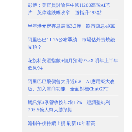
彭博：美官員討論售中國H200高階AI芯
片 英偉達跌幅收窄 道指升493點
半年港元定存息最高3.3厘 跌市賺息49萬
阿里巴巴11.25公布季績 市場估外賣燒錢
見頂？
花旗料美滙指數3個月預測97.58 明年上半年
低見94
阿里巴巴股價曾大升近6% AI應用擬大改
版、加入電商功能 全面對標ChatGPT
騰訊第3季營收按年增15% 經調整純利
705.5億人幣大勝預期
滬指午後持續上揚 刷新10年新高