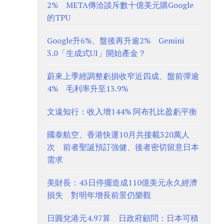
2% META傳洽談斥數十億美元購Google
的TPU
Google升6%、盤後再升逾2% Gemini
3.0「生成式UI」開始產金？
蔚來上季經調整虧損收窄近四成、盤前彈逾
4% 毛利率升至13.9%
文遠知行：收入增144% 阿布扎比盈虧平衡
國泰航空、香港快運10月共接載320萬人
次 前者聖誕預訂強健、後者密切留意日本
需求
美財長：43日停擺造成110億美元永久經濟
損失 對明年增長前景仍樂觀
日圓兌港元4.97算 日政府顧問：日本可積