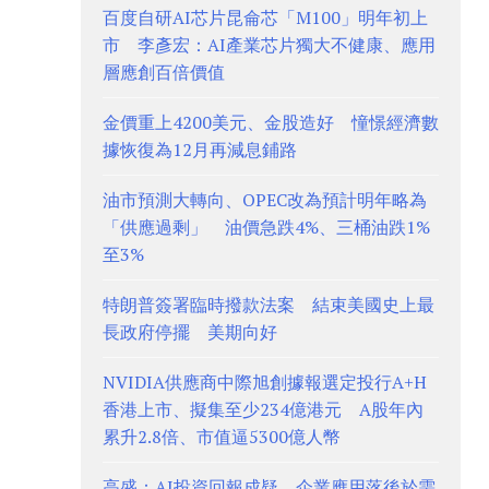
百度自研AI芯片昆侖芯「M100」明年初上
市 李彥宏：AI產業芯片獨大不健康、應用
層應創百倍價值
金價重上4200美元、金股造好 憧憬經濟數
據恢復為12月再減息鋪路
油市預測大轉向、OPEC改為預計明年略為
「供應過剩」 油價急跌4%、三桶油跌1%
至3%
特朗普簽署臨時撥款法案 結束美國史上最
長政府停擺 美期向好
NVIDIA供應商中際旭創據報選定投行A+H
香港上市、擬集至少234億港元 A股年內
累升2.8倍、市值逼5300億人幣
高盛：AI投資回報成疑 企業應用落後於需