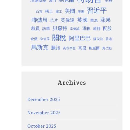
澤連斯基
澳門
王毅
習近平
美國
稀土
白宮
罷工
美團
聯儲局
蘋果
英國
英偉達
芯片
華為
貝森特
裁員
配股
通脹
訪華
通關
辛偉誠
關稅
阿里巴巴
金價
金管局
香港
陳茂波
馬斯克
騰訊
高盛
高市早苗
鮑威爾
黃仁勳
Archives
December 2025
November 2025
October 2025