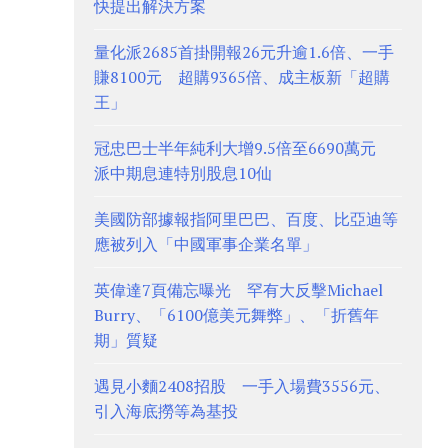
快提出解決方案
量化派2685首掛開報26元升逾1.6倍、一手
賺8100元 超購9365倍、成主板新「超購
王」
冠忠巴士半年純利大增9.5倍至6690萬元
派中期息連特別股息10仙
美國防部據報指阿里巴巴、百度、比亞迪等
應被列入「中國軍事企業名單」
英偉達7頁備忘曝光 罕有大反擊Michael
Burry、「6100億美元舞弊」、「折舊年
期」質疑
遇見小麵2408招股 一手入場費3556元、
引入海底撈等為基投