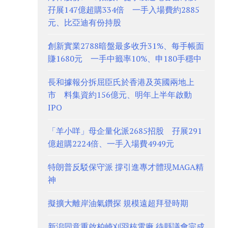
孖展147億超購334倍 一手入場費約2885
元、比亞迪有份持股
創新實業2788暗盤最多收升31%、每手帳面
賺1680元 一手中籤率10%、申180手穩中
長和據報分拆屈臣氏於香港及英國兩地上
市 料集資約156億元、明年上半年啟動
IPO
「羊小咩」母企量化派2685招股 孖展291
億超購2224倍、一手入場費4949元
特朗普反駁保守派 撐引進專才體現MAGA精
神
擬擴大離岸油氣鑽探 規模遠超拜登時期
新潟同意重啟柏崎刈羽核電廠 待縣議會完成