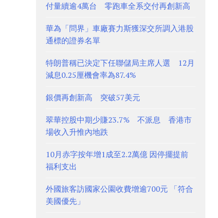
付量續逾4萬台 零跑車全系交付再創新高
華為「問界」車廠賽力斯獲深交所調入港股
通標的證券名單
特朗普稱已決定下任聯儲局主席人選 12月
減息0.25厘機會率為87.4%
銀價再創新高 突破57美元
翠華控股中期少賺23.7% 不派息 香港市
場收入升惟內地跌
10月赤字按年增1成至2.2萬億 因停擺提前
福利支出
外國旅客訪國家公園收費增逾700元 「符合
美國優先」