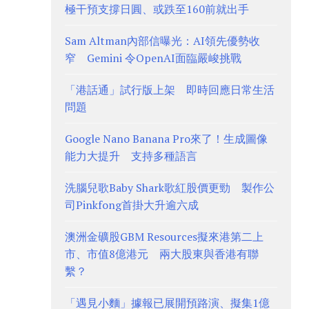
極干預支撐日圓、或跌至160前就出手
Sam Altman內部信曝光：AI領先優勢收
窄 Gemini 令OpenAI面臨嚴峻挑戰
「港話通」試行版上架 即時回應日常生活
問題
Google Nano Banana Pro來了！生成圖像
能力大提升 支持多種語言
洗腦兒歌Baby Shark歌紅股價更勁 製作公
司Pinkfong首掛大升逾六成
澳洲金礦股GBM Resources擬來港第二上
市、市值8億港元 兩大股東與香港有聯
繫？
「遇見小麵」據報已展開預路演、擬集1億