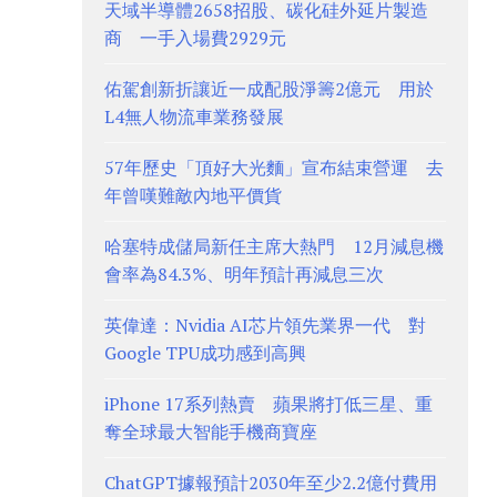
天域半導體2658招股、碳化硅外延片製造
商 一手入場費2929元
佑駕創新折讓近一成配股淨籌2億元 用於
L4無人物流車業務發展
57年歷史「頂好大光麵」宣布結束營運 去
年曾嘆難敵內地平價貨
哈塞特成儲局新任主席大熱門 12月減息機
會率為84.3%、明年預計再減息三次
英偉達：Nvidia AI芯片領先業界一代 對
Google TPU成功感到高興
iPhone 17系列熱賣 蘋果將打低三星、重
奪全球最大智能手機商寶座
ChatGPT據報預計2030年至少2.2億付費用