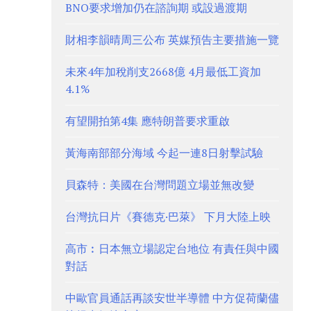
BNO要求增加仍在諮詢期 或設過渡期
財相李韻晴周三公布 英媒預告主要措施一覽
未來4年加稅削支2668億 4月最低工資加
4.1%
有望開拍第4集 應特朗普要求重啟
黃海南部部分海域 今起一連8日射擊試驗
貝森特：美國在台灣問題立場並無改變
台灣抗日片《賽德克·巴萊》 下月大陸上映
高市︰日本無立場認定台地位 有責任與中國
對話
中歐官員通話再談安世半導體 中方促荷蘭儘