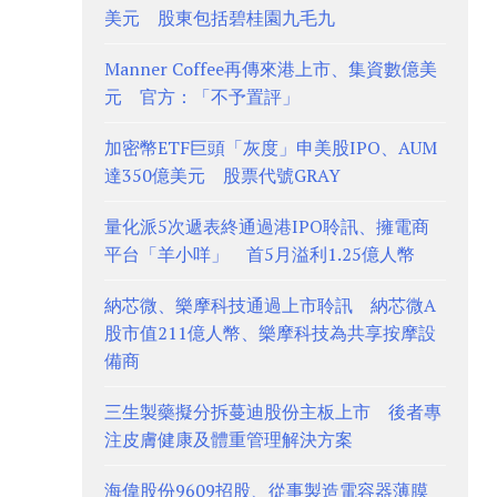
美元 股東包括碧桂園九毛九
Manner Coffee再傳來港上市、集資數億美
元 官方：「不予置評」
加密幣ETF巨頭「灰度」申美股IPO、AUM
達350億美元 股票代號GRAY
量化派5次遞表終通過港IPO聆訊、擁電商
平台「羊小咩」 首5月溢利1.25億人幣
納芯微、樂摩科技通過上市聆訊 納芯微A
股市值211億人幣、樂摩科技為共享按摩設
備商
三生製藥擬分拆蔓迪股份主板上市 後者專
注皮膚健康及體重管理解決方案
海偉股份9609招股、從事製造電容器薄膜