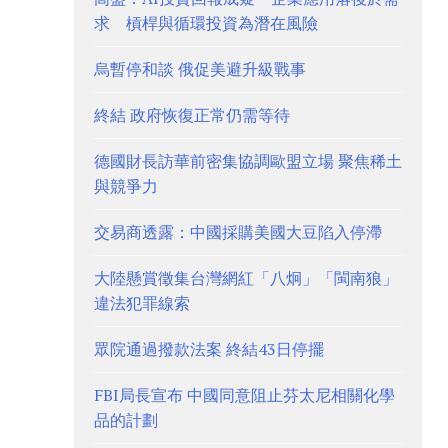
求 槓桿與循環投資為潛在風險
烏暫停和談 俄促美避升級戰事
終結 政府恢復正常仍需等待
德國財長訪華前密集協調歐盟立場 聚焦稀土
與競爭力
交易商透露：中國採購美國大豆陷入停滯
大陸懸賞徵集台灣網紅「八炯」「閩南狼」
違法犯罪線索
眾院通過撥款法案 終結43日停擺
FBI局長宣布 中國同意阻止芬太尼相關化學
品的計劃