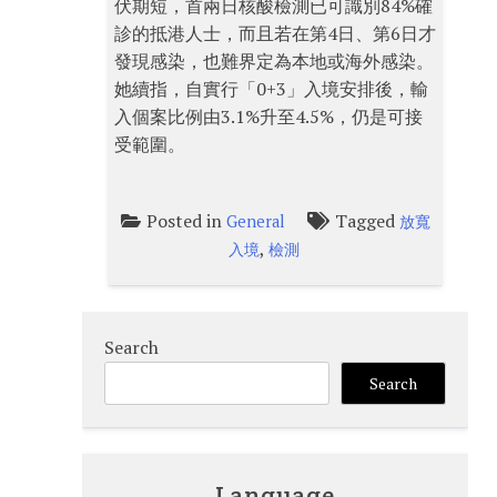
伏期短，首兩日核酸檢測已可識別84%確
診的抵港人士，而且若在第4日、第6日才
發現感染，也難界定為本地或海外感染。
她續指，自實行「0+3」入境安排後，輸
入個案比例由3.1%升至4.5%，仍是可接
受範圍。
Posted in
Tagged
General
放寬
,
入境
檢測
Search
Search
Language