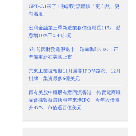
GPT-5.1來了！強調對話體驗「更自然、更
有溫度」
宏利金融第三季新造業務價值增長11% 派
息增10%至0.44加元
5年前因財務造假退市 瑞幸咖啡CEO：正
準備重新在美國上市
京東工業據報擬11月展開IPO預路演、12月
掛牌 集資最多6億美元
再有美股中概股有意回流香港 特賣電商唯
品會據報擬最快明年來港IPO 今年股價累
升47%、市值逼百億美元