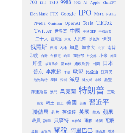
9988
700
1810
AI
Apple
1211
9992
ChatGPT
IPO
Google
FTX
Meta
Elon Musk
Netflix
TikTok
Tesla
OpenAI
Nvidia
Omicron
Twitter
中國
世界盃
中國GDP
中國旅客
二十大
伊朗
人民幣
以色列
亞馬遜
京東
俄羅斯
加息
加拿大
南韓
內地
停擺
北京
印度
小米
台灣
台積電
哈里
商務部
外交部
德國
日本
拜登
施政報告
日圓
新10條
放寬防疫
歐盟
普京
李家超
比亞迪
江澤民
李強
減息
滙豐
泡泡瑪特
泰國
深圳
港股
港交所
特朗普
烏克蘭
澤連斯基
澳門
王毅
習近平
美國
稀土
白宮
罷工
美團
聯儲局
蘋果
英國
英偉達
芯片
華為
貝森特
裁員
配股
通脹
訪華
通關
辛偉誠
關稅
阿里巴巴
金價
金管局
香港
陳茂波