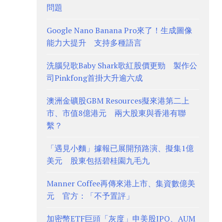
問題
Google Nano Banana Pro來了！生成圖像
能力大提升 支持多種語言
洗腦兒歌Baby Shark歌紅股價更勁 製作公
司Pinkfong首掛大升逾六成
澳洲金礦股GBM Resources擬來港第二上
市、市值8億港元 兩大股東與香港有聯
繫？
「遇見小麵」據報已展開預路演、擬集1億
美元 股東包括碧桂園九毛九
Manner Coffee再傳來港上市、集資數億美
元 官方：「不予置評」
加密幣ETF巨頭「灰度」申美股IPO、AUM