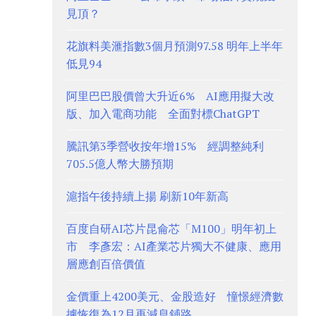
見頂？
花旗料美滙指數3個月預測97.58 明年上半年
低見94
阿里巴巴股價曾大升近6% AI應用擬大改
版、加入電商功能 全面對標ChatGPT
騰訊第3季營收按年增15% 經調整純利
705.5億人幣大勝預期
滬指午後持續上揚 刷新10年新高
百度自研AI芯片昆侖芯「M100」明年初上
市 李彥宏：AI產業芯片獨大不健康、應用
層應創百倍價值
金價重上4200美元、金股造好 憧憬經濟數
據恢復為12月再減息鋪路