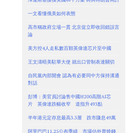
一文看懂俄美如何表態
高市稱政府立場一貫 北京促立即收回錯誤言
論
美方控4人走私數百顆英偉達芯片至中國
王文濤晤美駐華大使 就出口管制表達關切
自民黨內部開會 認為有必要同中方保持溝通
對話
彭博：美官員討論售中國H200高階AI芯
片 英偉達跌幅收窄 道指升493點
半年港元定存息最高3.3厘 跌市賺息49萬
阿里巴巴11.25公布季績 市場估外賣燒錢