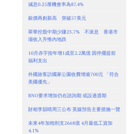
減息0.25厘機會率為87.4%
銀價再創新高 突破57美元
翠華控股中期少賺23.7% 不派息 香港市
場收入升惟內地跌
10月赤字按年增1成至2.2萬億 因停擺提前
福利支出
外國旅客訪國家公園收費增逾700元 「符合
美國優先」
BNO要求增加仍在諮詢期 或設過渡期
財相李韻晴周三公布 英媒預告主要措施一覽
未來4年加稅削支2668億 4月最低工資加
4.1%