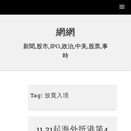
Skip
to
網網
content
新聞,股市,IPO,政治,中美,股票,事
時
Tag:
放寬入境
11.21起海外抵港第4