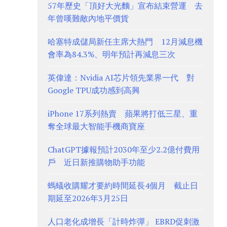
57年歷史「頂好大光麵」宣布結束營運 去
年曾嘆難敵內地平價貨
哈塞特成儲局新任主席大熱門 12月減息機
會率為84.3%、明年預計再減息三次
英偉達：Nvidia AI芯片領先業界一代 對
Google TPU成功感到高興
iPhone 17系列熱賣 蘋果將打低三星、重
奪全球最大智能手機商寶座
ChatGPT據報預計2030年至少2.2億付費用
戶 近日新推購物助手功能
螞蟻收購耀才要約時間延長4個月 截止日
期延至2026年3月25日
人口老化成增長「計時炸彈」 EBRD促刺激