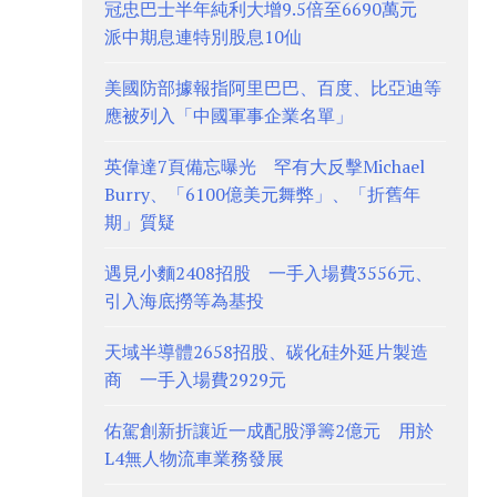
冠忠巴士半年純利大增9.5倍至6690萬元
派中期息連特別股息10仙
美國防部據報指阿里巴巴、百度、比亞迪等
應被列入「中國軍事企業名單」
英偉達7頁備忘曝光 罕有大反擊Michael
Burry、「6100億美元舞弊」、「折舊年
期」質疑
遇見小麵2408招股 一手入場費3556元、
引入海底撈等為基投
天域半導體2658招股、碳化硅外延片製造
商 一手入場費2929元
佑駕創新折讓近一成配股淨籌2億元 用於
L4無人物流車業務發展