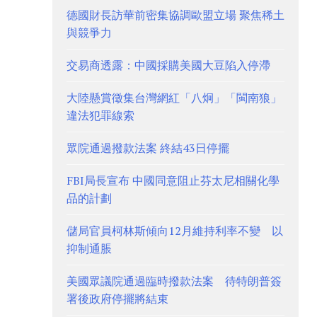
德國財長訪華前密集協調歐盟立場 聚焦稀土
與競爭力
交易商透露：中國採購美國大豆陷入停滯
大陸懸賞徵集台灣網紅「八炯」「閩南狼」
違法犯罪線索
眾院通過撥款法案 終結43日停擺
FBI局長宣布 中國同意阻止芬太尼相關化學
品的計劃
儲局官員柯林斯傾向12月維持利率不變 以
抑制通脹
美國眾議院通過臨時撥款法案 待特朗普簽
署後政府停擺將結束