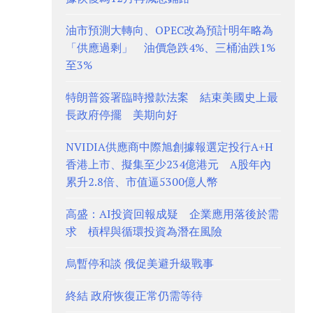
油市預測大轉向、OPEC改為預計明年略為
「供應過剩」 油價急跌4%、三桶油跌1%
至3%
特朗普簽署臨時撥款法案 結束美國史上最
長政府停擺 美期向好
NVIDIA供應商中際旭創據報選定投行A+H
香港上市、擬集至少234億港元 A股年內
累升2.8倍、市值逼5300億人幣
高盛：AI投資回報成疑 企業應用落後於需
求 槓桿與循環投資為潛在風險
烏暫停和談 俄促美避升級戰事
終結 政府恢復正常仍需等待