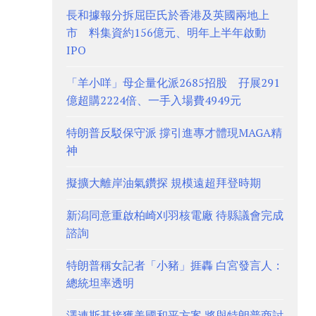
長和據報分拆屈臣氏於香港及英國兩地上
市 料集資約156億元、明年上半年啟動
IPO
「羊小咩」母企量化派2685招股 孖展291
億超購2224倍、一手入場費4949元
特朗普反駁保守派 撐引進專才體現MAGA精
神
擬擴大離岸油氣鑽探 規模遠超拜登時期
新潟同意重啟柏崎刈羽核電廠 待縣議會完成
諮詢
特朗普稱女記者「小豬」捱轟 白宮發言人：
總統坦率透明
澤連斯基接獲美國和平方案 將與特朗普商討