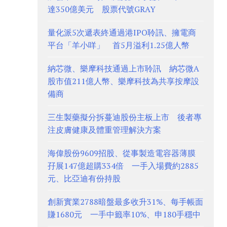
達350億美元 股票代號GRAY
量化派5次遞表終通過港IPO聆訊、擁電商
平台「羊小咩」 首5月溢利1.25億人幣
納芯微、樂摩科技通過上市聆訊 納芯微A
股市值211億人幣、樂摩科技為共享按摩設
備商
三生製藥擬分拆蔓迪股份主板上市 後者專
注皮膚健康及體重管理解決方案
海偉股份9609招股、從事製造電容器薄膜
孖展147億超購334倍 一手入場費約2885
元、比亞迪有份持股
創新實業2788暗盤最多收升31%、每手帳面
賺1680元 一手中籤率10%、申180手穩中