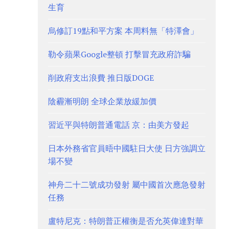
生育
烏修訂19點和平方案 本周料無「特澤會」
勒令蘋果Google整頓 打擊冒充政府詐騙
削政府支出浪費 推日版DOGE
陰霾漸明朗 全球企業放緩加價
習近平與特朗普通電話 京：由美方發起
日本外務省官員晤中國駐日大使 日方強調立
場不變
神舟二十二號成功發射 屬中國首次應急發射
任務
盧特尼克：特朗普正權衡是否允英偉達對華