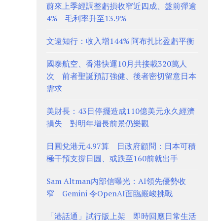
蔚來上季經調整虧損收窄近四成、盤前彈逾
4% 毛利率升至13.9%
文遠知行：收入增144% 阿布扎比盈虧平衡
國泰航空、香港快運10月共接載320萬人
次 前者聖誕預訂強健、後者密切留意日本
需求
美財長：43日停擺造成110億美元永久經濟
損失 對明年增長前景仍樂觀
日圓兌港元4.97算 日政府顧問：日本可積
極干預支撐日圓、或跌至160前就出手
Sam Altman內部信曝光：AI領先優勢收
窄 Gemini 令OpenAI面臨嚴峻挑戰
「港話通」試行版上架 即時回應日常生活