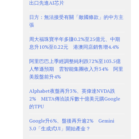
出口先進AI芯片
日方：無法接受有關「敵國條款」的中方主
張
周大福珠寶半年多賺0.2%至25億元、中期
息升10%至0.22元 港澳同店銷售增4.4%
阿里巴巴上季經調整純利跌72%至103.5億
人幣遜預期 雲智能集團收入升34% 阿里
美股盤前升4%
Alphabet夜盤再升3%、英偉達NVDA跌
2% META傳洽談斥數十億美元購Google
的TPU
Google升6%、盤後再升逾2% Gemini
3.0「生成式UI」開始產金？