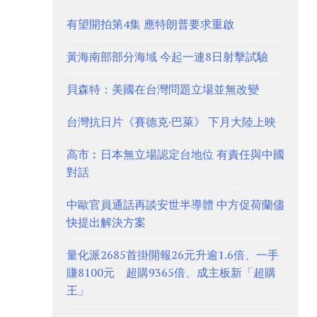
有望開拍第4集 應特朗普要求重啟
黃海南部部分海域 今起一連8日射擊試驗
貝森特：美國在台灣問題立場並無改變
台灣抗日片《賽德克·巴萊》 下月大陸上映
高市︰日本無立場認定台地位 有責任與中國
對話
中歐官員通話再談安世半導體 中方促荷蘭儘
快提出解決方案
量化派2685首掛開報26元升逾1.6倍、一手
賺8100元 超購9365倍、成主板新「超購
王」