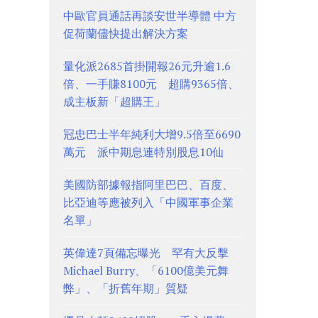
中歐官員通話再談安世半導體 中方
促荷蘭儘快提出解決方案
量化派2685首掛開報26元升逾1.6
倍、一手賺8100元 超購9365倍、
成主板新「超購王」
冠忠巴士半年純利大增9.5倍至6690
萬元 派中期息連特別股息10仙
美國防部據報指阿里巴巴、百度、
比亞迪等應被列入「中國軍事企業
名單」
英偉達7頁備忘曝光 罕有大反擊
Michael Burry、「6100億美元舞
弊」、「折舊年期」質疑