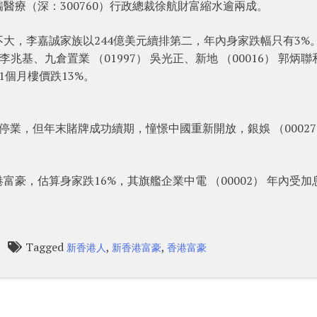
醫療（深：300760）行政總裁徐航財富縮水逾兩成。
大，李嘉誠家族以244億美元續排第二，年內身家跌幅只有3%
辦人李兆基、九倉置業 （01997） 吳光正、新地 （00016） 郭炳
個月樓價跌13%。
業，但年末賭牌成功續期，憧憬中國重新開放，銀娛 （00027
豪，估算身家跌16%，其旗艦企業中電 （00002） 年內受加
Tagged
,
,
新香港人
新香港富豪
香港富豪