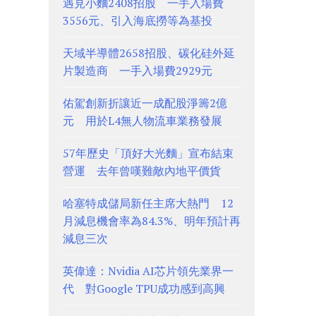
遇見小麵2408招股 一手入場費
3556元、引入海底撈等為基投
天域半導體2658招股、碳化硅外延
片製造商 一手入場費2929元
佑駕創新折讓近一成配股淨籌2億
元 用於L4無人物流車業務發展
57年歷史「頂好大光麵」宣布結束
營運 去年曾嘆難敵內地平價貨
哈塞特成儲局新任主席大熱門 12
月減息機會率為84.3%、明年預計再
減息三次
英偉達：Nvidia AI芯片領先業界一
代 對Google TPU成功感到高興