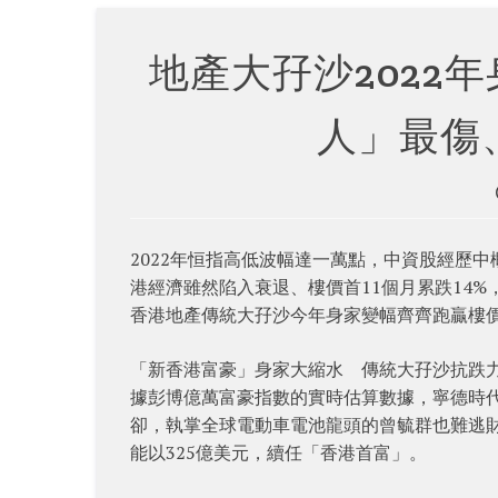
地產大孖沙2022
人」最傷
2022年恒指高低波幅達一萬點，中資股經歷
港經濟雖然陷入衰退、樓價首11個月累跌14
香港地產傳統大孖沙今年身家變幅齊齊跑贏樓
「新香港富豪」身家大縮水 傳統大孖沙抗跌
據彭博億萬富豪指數的實時估算數據，寧德時代
卻，執掌全球電動車電池龍頭的曾毓群也難逃財
能以325億美元，續任「香港首富」。