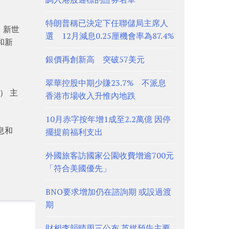
特朗普稱已決定下任聯儲局主席人
。新世
選 12月減息0.25厘機會率為87.4%
聯和新
銀價再創新高 突破57美元
翠華控股中期少賺23.7% 不派息
） 主
香港市場收入升惟內地跌
10月赤字按年增1成至2.2萬億 因停
息和
擺提前福利支出
外國旅客訪國家公園收費增逾700元
「符合美國優先」
BNO要求增加仍在諮詢期 或設過渡
期
財相李韻晴周三公布 英媒預告主要