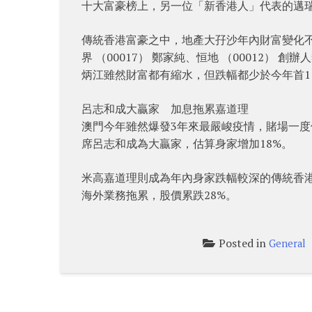
十大富豪榜上，另一位「新香港人」代表的邁瑞
傳統香港富豪之中，地產大孖沙年內財富變化不
界 （00017） 鄭家純、恒地 （00012） 創
炳江雖然財富都有縮水，但跌幅都少於今年首11
呂志和成大贏家 加息拖累嘉道理
澳門今年雖然爆發3年來最嚴峻疫情，賭場一度停
席呂志和成為大贏家，估算身家增加18%。
米高嘉道理則成為年內身家跌幅較深的傳統香港富
海外業務拖累，股價累跌28%。
Posted in
General