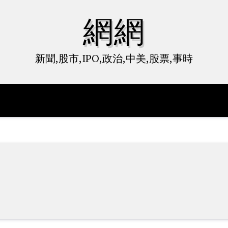
網網
新聞,股市,IPO,政治,中美,股票,事時