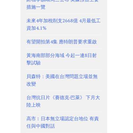
措施一覽
未來4年加稅削支2668億 4月最低工
資加4.1%
有望開拍第4集 應特朗普要求重啟
黃海南部部分海域 今起一連8日射
擊試驗
貝森特：美國在台灣問題立場並無
改變
台灣抗日片《賽德克·巴萊》 下月大
陸上映
高市︰日本無立場認定台地位 有責
任與中國對話