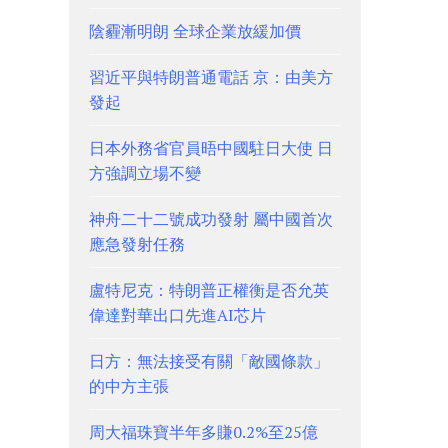
陰霾漸明朗 全球企業放緩加價
習近平與特朗普通電話 京：由美方
發起
日本外務省官員晤中國駐日大使 日
方強調立場不變
神舟二十二號成功發射 屬中國首次
應急發射任務
盧特尼克：特朗普正權衡是否允英
偉達對華出口先進AI芯片
日方：無法接受有關「敵國條款」
的中方主張
周大福珠寶半年多賺0.2%至25億