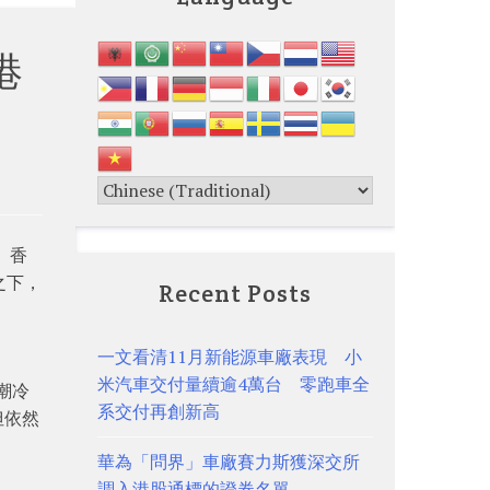
港
。香
之下，
Recent Posts
一文看清11月新能源車廠表現 小
米汽車交付量續逾4萬台 零跑車全
潮冷
系交付再創新高
但依然
華為「問界」車廠賽力斯獲深交所
調入港股通標的證券名單