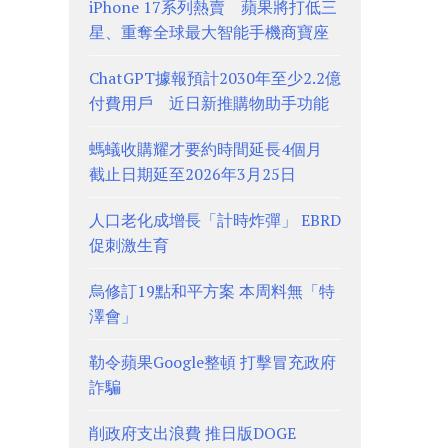
iPhone 17系列熱賣 蘋果將打低三
星、重奪全球最大智能手機商寶座
ChatGPT據報預計2030年至少2.2億
付費用戶 近日新推購物助手功能
螞蟻收購耀才要約時間延長4個月
截止日期延至2026年3月25日
人口老化成增長「計時炸彈」 EBRD
促刺激生育
烏修訂19點和平方案 本周料無「特
澤會」
勒令蘋果Google整頓 打擊冒充政府
詐騙
削政府支出浪費 推日版DOGE