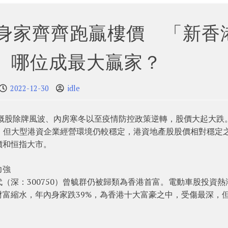
年身家齊齊跑贏樓價 「新香
、哪位成最大贏家？
2022-12-30
idle
中概股除牌風波、內房寒冬以至疫情防控政策逆轉，股價大起大跌
%，但大型港資企業經營環境仍較穩定，港資地產股股價相對穩定
價和恒指大市。
力強
（深：300750）曾毓群仍被歸類為香港首富。電動車股投資熱
富縮水，年內身家跌39%，為香港十大富豪之中，受傷最深，