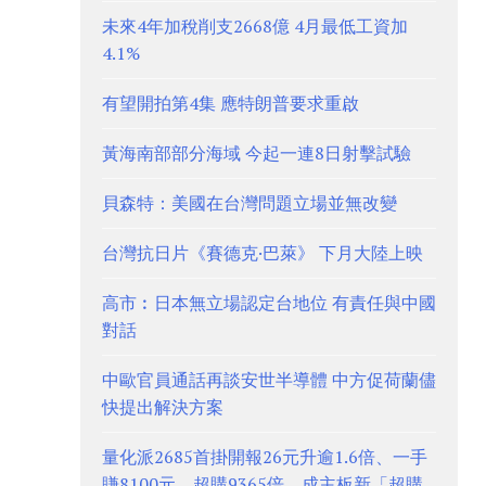
未來4年加稅削支2668億 4月最低工資加
4.1%
有望開拍第4集 應特朗普要求重啟
黃海南部部分海域 今起一連8日射擊試驗
貝森特：美國在台灣問題立場並無改變
台灣抗日片《賽德克·巴萊》 下月大陸上映
高市︰日本無立場認定台地位 有責任與中國
對話
中歐官員通話再談安世半導體 中方促荷蘭儘
快提出解決方案
量化派2685首掛開報26元升逾1.6倍、一手
賺8100元 超購9365倍、成主板新「超購