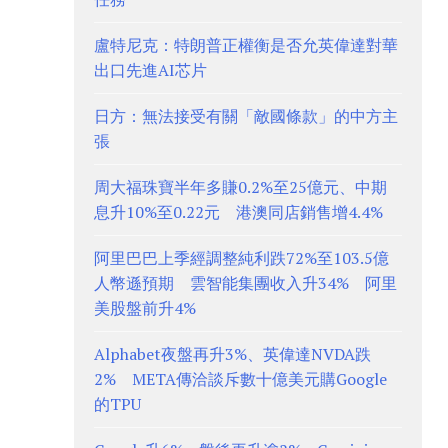
盧特尼克：特朗普正權衡是否允英偉達對華
出口先進AI芯片
日方：無法接受有關「敵國條款」的中方主
張
周大福珠寶半年多賺0.2%至25億元、中期
息升10%至0.22元 港澳同店銷售增4.4%
阿里巴巴上季經調整純利跌72%至103.5億
人幣遜預期 雲智能集團收入升34% 阿里
美股盤前升4%
Alphabet夜盤再升3%、英偉達NVDA跌
2% META傳洽談斥數十億美元購Google
的TPU