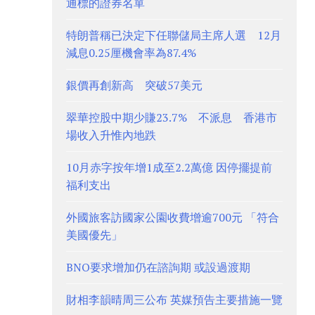
通標的證券名單
特朗普稱已決定下任聯儲局主席人選 12月
減息0.25厘機會率為87.4%
銀價再創新高 突破57美元
翠華控股中期少賺23.7% 不派息 香港市
場收入升惟內地跌
10月赤字按年增1成至2.2萬億 因停擺提前
福利支出
外國旅客訪國家公園收費增逾700元 「符合
美國優先」
BNO要求增加仍在諮詢期 或設過渡期
財相李韻晴周三公布 英媒預告主要措施一覽