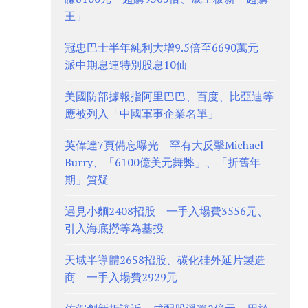
王」
冠忠巴士半年純利大增9.5倍至6690萬元
派中期息連特別股息10仙
美國防部據報指阿里巴巴、百度、比亞迪等
應被列入「中國軍事企業名單」
英偉達7頁備忘曝光 罕有大反擊Michael
Burry、「6100億美元舞弊」、「折舊年
期」質疑
遇見小麵2408招股 一手入場費3556元、
引入海底撈等為基投
天域半導體2658招股、碳化硅外延片製造
商 一手入場費2929元