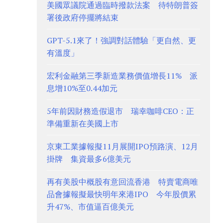
美國眾議院通過臨時撥款法案 待特朗普簽
署後政府停擺將結束
GPT-5.1來了！強調對話體驗「更自然、更
有溫度」
宏利金融第三季新造業務價值增長11% 派
息增10%至0.44加元
5年前因財務造假退市 瑞幸咖啡CEO：正
準備重新在美國上市
京東工業據報擬11月展開IPO預路演、12月
掛牌 集資最多6億美元
再有美股中概股有意回流香港 特賣電商唯
品會據報擬最快明年來港IPO 今年股價累
升47%、市值逼百億美元