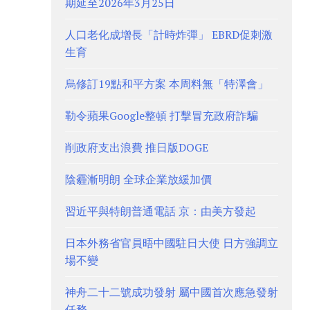
期延至2026年3月25日
人口老化成增長「計時炸彈」 EBRD促刺激
生育
烏修訂19點和平方案 本周料無「特澤會」
勒令蘋果Google整頓 打擊冒充政府詐騙
削政府支出浪費 推日版DOGE
陰霾漸明朗 全球企業放緩加價
習近平與特朗普通電話 京：由美方發起
日本外務省官員晤中國駐日大使 日方強調立
場不變
神舟二十二號成功發射 屬中國首次應急發射
任務