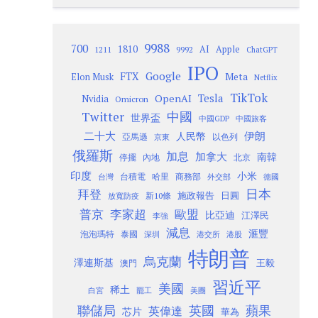
9988
700
1810
AI
Apple
1211
9992
ChatGPT
IPO
Google
FTX
Meta
Elon Musk
Netflix
TikTok
Tesla
OpenAI
Nvidia
Omicron
Twitter
中國
世界盃
中國GDP
中國旅客
二十大
伊朗
人民幣
以色列
亞馬遜
京東
俄羅斯
加息
加拿大
南韓
內地
停擺
北京
印度
小米
台灣
台積電
哈里
商務部
外交部
德國
日本
拜登
施政報告
日圓
新10條
放寬防疫
歐盟
普京
李家超
比亞迪
江澤民
李強
減息
滙豐
泡泡瑪特
泰國
深圳
港股
港交所
特朗普
烏克蘭
澤連斯基
澳門
王毅
習近平
美國
稀土
白宮
罷工
美團
聯儲局
蘋果
英國
英偉達
芯片
華為