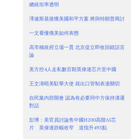
總統坦率透明
澤連斯基接獲美國和平方案 將與特朗普商討
一文看懂俄美如何表態
高市稱政府立場一貫 北京促立即收回錯誤言
論
美方控4人走私數百顆英偉達芯片至中國
王文濤晤美駐華大使 就出口管制表達關切
自民黨內部開會 認為有必要同中方保持溝通
對話
彭博：美官員討論售中國H200高階AI芯
片 英偉達跌幅收窄 道指升493點