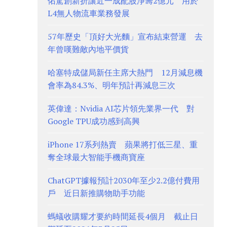
佑駕創新折讓近一成配股淨籌2億元 用於
L4無人物流車業務發展
57年歷史「頂好大光麵」宣布結束營運 去
年曾嘆難敵內地平價貨
哈塞特成儲局新任主席大熱門 12月減息機
會率為84.3%、明年預計再減息三次
英偉達：Nvidia AI芯片領先業界一代 對
Google TPU成功感到高興
iPhone 17系列熱賣 蘋果將打低三星、重
奪全球最大智能手機商寶座
ChatGPT據報預計2030年至少2.2億付費用
戶 近日新推購物助手功能
螞蟻收購耀才要約時間延長4個月 截止日