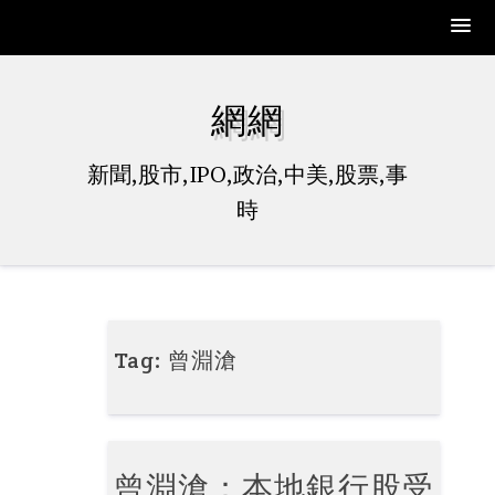
Skip
to
網網
content
新聞,股市,IPO,政治,中美,股票,事
時
Tag:
曾淵滄
曾淵滄：本地銀行股受