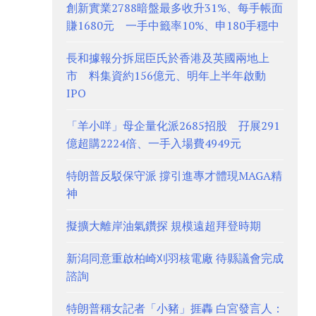
創新實業2788暗盤最多收升31%、每手帳面
賺1680元 一手中籤率10%、申180手穩中
長和據報分拆屈臣氏於香港及英國兩地上
市 料集資約156億元、明年上半年啟動
IPO
「羊小咩」母企量化派2685招股 孖展291
億超購2224倍、一手入場費4949元
特朗普反駁保守派 撐引進專才體現MAGA精
神
擬擴大離岸油氣鑽探 規模遠超拜登時期
新潟同意重啟柏崎刈羽核電廠 待縣議會完成
諮詢
特朗普稱女記者「小豬」捱轟 白宮發言人：