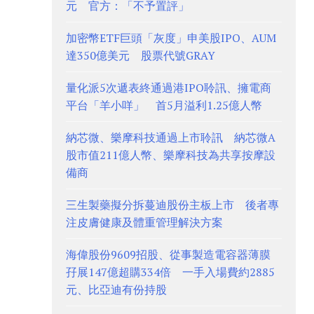
元 官方：「不予置評」
加密幣ETF巨頭「灰度」申美股IPO、AUM
達350億美元 股票代號GRAY
量化派5次遞表終通過港IPO聆訊、擁電商
平台「羊小咩」 首5月溢利1.25億人幣
納芯微、樂摩科技通過上市聆訊 納芯微A
股市值211億人幣、樂摩科技為共享按摩設
備商
三生製藥擬分拆蔓迪股份主板上市 後者專
注皮膚健康及體重管理解決方案
海偉股份9609招股、從事製造電容器薄膜
孖展147億超購334倍 一手入場費約2885
元、比亞迪有份持股