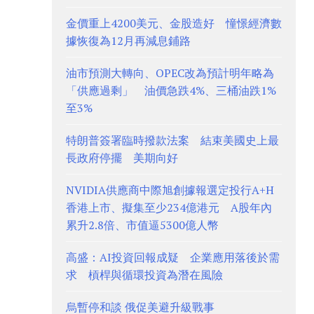
金價重上4200美元、金股造好 憧憬經濟數
據恢復為12月再減息鋪路
油市預測大轉向、OPEC改為預計明年略為
「供應過剩」 油價急跌4%、三桶油跌1%
至3%
特朗普簽署臨時撥款法案 結束美國史上最
長政府停擺 美期向好
NVIDIA供應商中際旭創據報選定投行A+H
香港上市、擬集至少234億港元 A股年內
累升2.8倍、市值逼5300億人幣
高盛：AI投資回報成疑 企業應用落後於需
求 槓桿與循環投資為潛在風險
烏暫停和談 俄促美避升級戰事