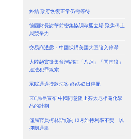
終結 政府恢復正常仍需等待
德國財長訪華前密集協調歐盟立場 聚焦稀土
與競爭力
交易商透露：中國採購美國大豆陷入停滯
大陸懸賞徵集台灣網紅「八炯」「閩南狼」
違法犯罪線索
眾院通過撥款法案 終結43日停擺
FBI局長宣布 中國同意阻止芬太尼相關化學
品的計劃
儲局官員柯林斯傾向12月維持利率不變 以
抑制通脹