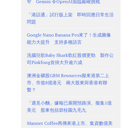
窄 Gemini 令OpenAI面臨嚴峻挑戰
「港話通」試行版上架 即時回應日常生活
問題
Google Nano Banana Pro來了！生成圖像
能力大提升 支持多種語言
洗腦兒歌Baby Shark歌紅股價更勁 製作公
司Pinkfong首掛大升逾六成
澳洲金礦股GBM Resources擬來港第二上
市、市值8億港元 兩大股東與香港有聯
繫？
「遇見小麵」據報已展開預路演、擬集1億
美元 股東包括碧桂園九毛九
Manner Coffee再傳來港上市、集資數億美