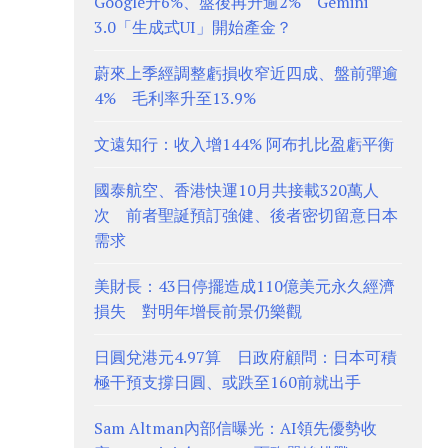
Google升6%、盤後再升逾2% Gemini
3.0「生成式UI」開始產金？
蔚來上季經調整虧損收窄近四成、盤前彈逾
4% 毛利率升至13.9%
文遠知行：收入增144% 阿布扎比盈虧平衡
國泰航空、香港快運10月共接載320萬人
次 前者聖誕預訂強健、後者密切留意日本
需求
美財長：43日停擺造成110億美元永久經濟
損失 對明年增長前景仍樂觀
日圓兌港元4.97算 日政府顧問：日本可積
極干預支撐日圓、或跌至160前就出手
Sam Altman內部信曝光：AI領先優勢收