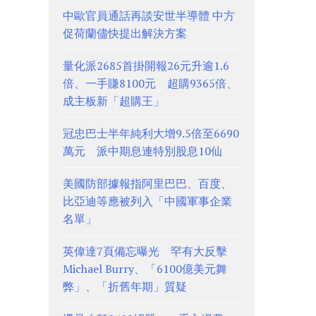
中歐官員通話再談安世半導體 中方
促荷蘭儘快提出解決方案
量化派2685首掛開報26元升逾1.6
倍、一手賺8100元 超購9365倍、
成主板新「超購王」
冠忠巴士半年純利大增9.5倍至6690
萬元 派中期息連特別股息10仙
美國防部據報指阿里巴巴、百度、
比亞迪等應被列入「中國軍事企業
名單」
英偉達7頁備忘曝光 罕有大反擊
Michael Burry、「6100億美元舞
弊」、「折舊年期」質疑