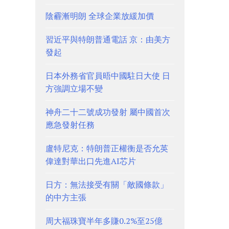
陰霾漸明朗 全球企業放緩加價
習近平與特朗普通電話 京：由美方
發起
日本外務省官員晤中國駐日大使 日
方強調立場不變
神舟二十二號成功發射 屬中國首次
應急發射任務
盧特尼克：特朗普正權衡是否允英
偉達對華出口先進AI芯片
日方：無法接受有關「敵國條款」
的中方主張
周大福珠寶半年多賺0.2%至25億