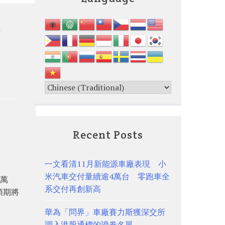
費
Recent Posts
一文看清11月新能源車廠表現 小
米汽車交付量續逾4萬台 零跑車全
2萬
系交付再創新高
預期將
華為「問界」車廠賽力斯獲深交所
調入港股通標的證券名單