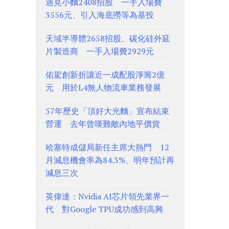
遇見小麵2408招股 一手入場費
3556元、引入海底撈等為基投
天域半導體2658招股、碳化硅外延
片製造商 一手入場費2929元
佑駕創新折讓近一成配股淨籌2億
元 用於L4無人物流車業務發展
57年歷史「頂好大光麵」宣布結束
營運 去年曾嘆難敵內地平價貨
哈塞特成儲局新任主席大熱門 12
月減息機會率為84.3%、明年預計再
減息三次
英偉達：Nvidia AI芯片領先業界一
代 對Google TPU成功感到高興