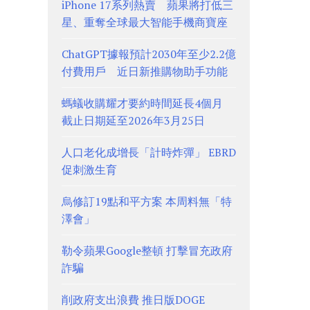
iPhone 17系列熱賣 蘋果將打低三
星、重奪全球最大智能手機商寶座
ChatGPT據報預計2030年至少2.2億
付費用戶 近日新推購物助手功能
螞蟻收購耀才要約時間延長4個月
截止日期延至2026年3月25日
人口老化成增長「計時炸彈」 EBRD
促刺激生育
烏修訂19點和平方案 本周料無「特
澤會」
勒令蘋果Google整頓 打擊冒充政府
詐騙
削政府支出浪費 推日版DOGE