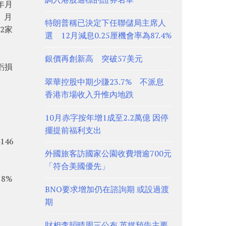
年月
。月
特朗普稱已決定下任聯儲局主席人
2家
選 12月減息0.25厘機會率為87.4%
銀價再創新高 突破57美元
虧損
翠華控股中期少賺23.7% 不派息
香港市場收入升惟內地跌
10月赤字按年增1成至2.2萬億 因停
擺提前福利支出
46
外國旅客訪國家公園收費增逾700元
「符合美國優先」
8%
BNO要求增加仍在諮詢期 或設過渡
期
財相李韻晴周三公布 英媒預告主要