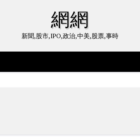
網網
新聞,股市,IPO,政治,中美,股票,事時