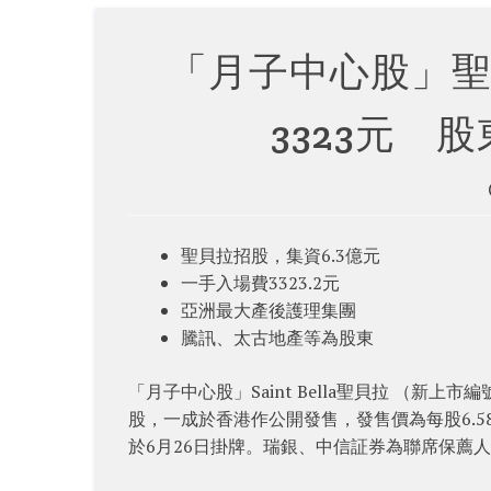
「月子中心股」聖
3323元 
聖貝拉招股，集資6.3億元
一手入場費3323.2元
亞洲最大產後護理集團
騰訊、太古地產等為股東
「月子中心股」Saint Bella聖貝拉 （新上市
股，一成於香港作公開發售，發售價為每股6.58
於6月26日掛牌。瑞銀、中信証券為聯席保薦