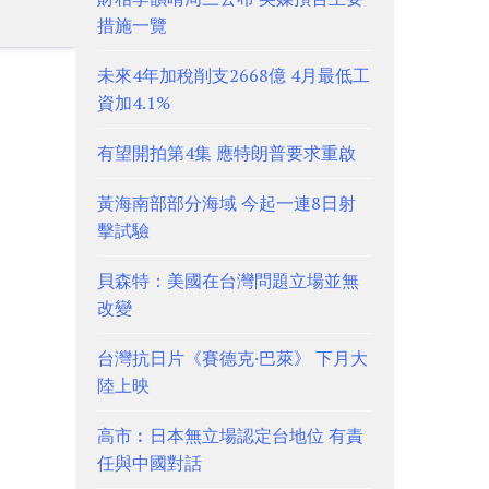
措施一覽
未來4年加稅削支2668億 4月最低工
資加4.1%
有望開拍第4集 應特朗普要求重啟
黃海南部部分海域 今起一連8日射
擊試驗
貝森特：美國在台灣問題立場並無
改變
台灣抗日片《賽德克·巴萊》 下月大
陸上映
高市︰日本無立場認定台地位 有責
任與中國對話