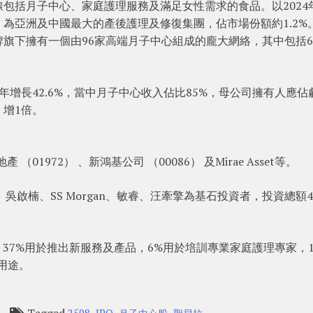
包括月子中心、家庭護理服務及滿足女性需求的食品。以2024
為亞洲及中國最大的產後護理及修復集團，佔市場份額約1.2%
旗下擁有一個由96家高端月子中心組成的龐大網絡，其中包括6
增長42.6%，當中月子中心收入佔比85%，母公司擁有人應佔
，增1倍。
01972） 、新鴻基公司 （00086） 及Mirae Asset等。
吳啟楠、SS Morgan、敏睿、汪牽擎為基石投資者，投資總額41
37%用於推出新服務及產品，6%用於培訓專業家庭護理專家，1
用途。
Tagged
,
,
,