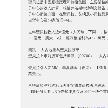
聖貝拉是中國產後護理和修復集團，主要業務線
子中心的收入計算，根據弗若斯特沙利文報告，
子中心網絡方面，在聖貝拉、艾嶼及小貝拉品牌
自營中心及34家管理中心。
去年聖貝拉收入近8億元（人民幣，下同），按年
5.5億元，擴大1.3倍，經調整溢利為4226萬元
騰訊 、太古地產為聖貝拉股東
聖貝拉上市前股東包括騰訊 （00700） 、太古地產 （
聖貝拉引入GIMM、華夏基金（香港）、JKKB、
萬美元。
所得款項淨額約29%將用於擴展產後護理網絡，
用於研發活動，9%作營運資金及其他一般企業
Posted in