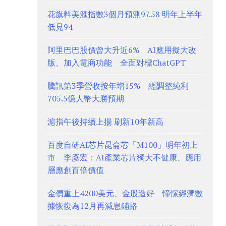
花旗料美滙指數3個月預測97.58 明年上半年
低見94
阿里巴巴股價曾大升近6% AI應用擬大改
版、加入電商功能 全面對標ChatGPT
騰訊第3季營收按年增15% 經調整純利
705.5億人幣大勝預期
滬指午後持續上揚 刷新10年新高
百度自研AI芯片昆侖芯「M100」明年初上
市 李彥宏：AI產業芯片獨大不健康、應用
層應創百倍價值
金價重上4200美元、金股造好 憧憬經濟數
據恢復為12月再減息鋪路