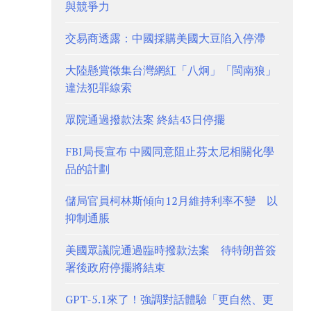
與競爭力
交易商透露：中國採購美國大豆陷入停滯
大陸懸賞徵集台灣網紅「八炯」「閩南狼」
違法犯罪線索
眾院通過撥款法案 終結43日停擺
FBI局長宣布 中國同意阻止芬太尼相關化學
品的計劃
儲局官員柯林斯傾向12月維持利率不變 以
抑制通脹
美國眾議院通過臨時撥款法案 待特朗普簽
署後政府停擺將結束
GPT-5.1來了！強調對話體驗「更自然、更