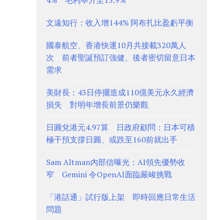
4% 毛利率升至13.9%
文遠知行：收入增144% 阿布扎比盈虧平衡
國泰航空、香港快運10月共接載320萬人
次 前者聖誕預訂強健、後者密切留意日本
需求
美財長：43日停擺造成110億美元永久經濟
損失 對明年增長前景仍樂觀
日圓兌港元4.97算 日政府顧問：日本可積
極干預支撐日圓、或跌至160前就出手
Sam Altman內部信曝光：AI領先優勢收
窄 Gemini 令OpenAI面臨嚴峻挑戰
「港話通」試行版上架 即時回應日常生活
問題