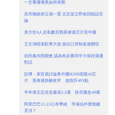
一文看懂俄美如何表態
高市稱政府立場一貫 北京促立即收回錯誤言
論
美方控4人走私數百顆英偉達芯片至中國
王文濤晤美駐華大使 就出口管制表達關切
自民黨內部開會 認為有必要同中方保持溝通
對話
彭博：美官員討論售中國H200高階AI芯
片 英偉達跌幅收窄 道指升493點
半年港元定存息最高3.3厘 跌市賺息49萬
阿里巴巴11.25公布季績 市場估外賣燒錢
見頂？