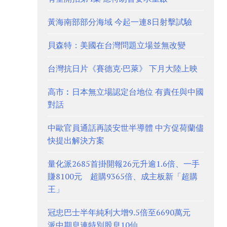
黃海南部部分海域 今起一連8日射擊試驗
貝森特：美國在台灣問題立場並無改變
台灣抗日片《賽德克·巴萊》 下月大陸上映
高市︰日本無立場認定台地位 有責任與中國
對話
中歐官員通話再談安世半導體 中方促荷蘭儘
快提出解決方案
量化派2685首掛開報26元升逾1.6倍、一手
賺8100元 超購9365倍、成主板新「超購
王」
冠忠巴士半年純利大增9.5倍至6690萬元
派中期息連特別股息10仙