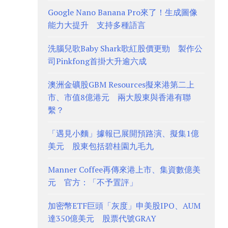
Google Nano Banana Pro來了！生成圖像
能力大提升 支持多種語言
洗腦兒歌Baby Shark歌紅股價更勁 製作公
司Pinkfong首掛大升逾六成
澳洲金礦股GBM Resources擬來港第二上
市、市值8億港元 兩大股東與香港有聯
繫？
「遇見小麵」據報已展開預路演、擬集1億
美元 股東包括碧桂園九毛九
Manner Coffee再傳來港上市、集資數億美
元 官方：「不予置評」
加密幣ETF巨頭「灰度」申美股IPO、AUM
達350億美元 股票代號GRAY