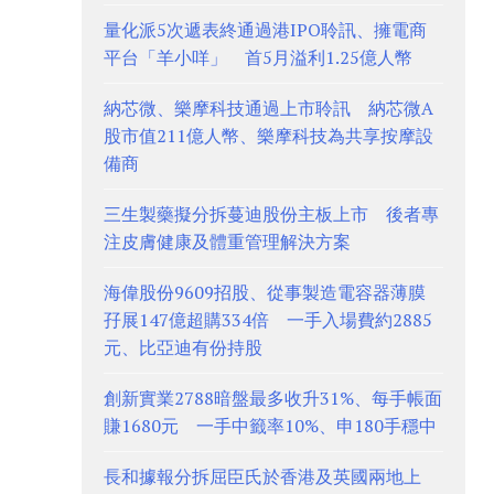
量化派5次遞表終通過港IPO聆訊、擁電商
平台「羊小咩」 首5月溢利1.25億人幣
納芯微、樂摩科技通過上市聆訊 納芯微A
股市值211億人幣、樂摩科技為共享按摩設
備商
三生製藥擬分拆蔓迪股份主板上市 後者專
注皮膚健康及體重管理解決方案
海偉股份9609招股、從事製造電容器薄膜
孖展147億超購334倍 一手入場費約2885
元、比亞迪有份持股
創新實業2788暗盤最多收升31%、每手帳面
賺1680元 一手中籤率10%、申180手穩中
長和據報分拆屈臣氏於香港及英國兩地上