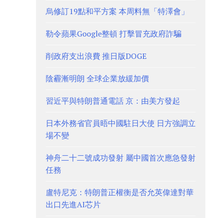
烏修訂19點和平方案 本周料無「特澤會」
勒令蘋果Google整頓 打擊冒充政府詐騙
削政府支出浪費 推日版DOGE
陰霾漸明朗 全球企業放緩加價
習近平與特朗普通電話 京：由美方發起
日本外務省官員晤中國駐日大使 日方強調立
場不變
神舟二十二號成功發射 屬中國首次應急發射
任務
盧特尼克：特朗普正權衡是否允英偉達對華
出口先進AI芯片