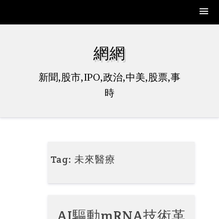
Skip
to
網網
content
新聞,股市,IPO,政治,中美,股票,事
時
Tag:
未來醫療
AI驅動mRNA技術革