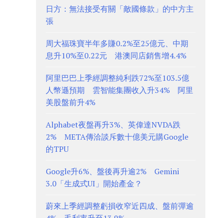
日方：無法接受有關「敵國條款」的中方主
張
周大福珠寶半年多賺0.2%至25億元、中期
息升10%至0.22元 港澳同店銷售增4.4%
阿里巴巴上季經調整純利跌72%至103.5億
人幣遜預期 雲智能集團收入升34% 阿里
美股盤前升4%
Alphabet夜盤再升3%、英偉達NVDA跌
2% META傳洽談斥數十億美元購Google
的TPU
Google升6%、盤後再升逾2% Gemini
3.0「生成式UI」開始產金？
蔚來上季經調整虧損收窄近四成、盤前彈逾