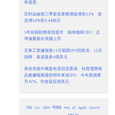
有溫度」
宏利金融第三季新造業務價值增長11% 派
息增10%至0.44加元
5年前因財務造假退市 瑞幸咖啡CEO：正
準備重新在美國上市
京東工業據報擬11月展開IPO預路演、12月
掛牌 集資最多6億美元
再有美股中概股有意回流香港 特賣電商唯
品會據報擬最快明年來港IPO 今年股價累
升47%、市值逼百億美元
9988
700
1810
AI
Apple
1211
9992
ChatGPT