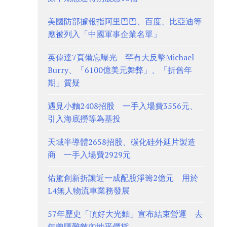
美國防部據報指阿里巴巴、百度、比亞迪等
應被列入「中國軍事企業名單」
英偉達7頁備忘曝光 罕有大反擊Michael
Burry、「6100億美元舞弊」、「折舊年
期」質疑
遇見小麵2408招股 一手入場費3556元、
引入海底撈等為基投
天域半導體2658招股、碳化硅外延片製造
商 一手入場費2929元
佑駕創新折讓近一成配股淨籌2億元 用於
L4無人物流車業務發展
57年歷史「頂好大光麵」宣布結束營運 去
年曾嘆難敵內地平價貨