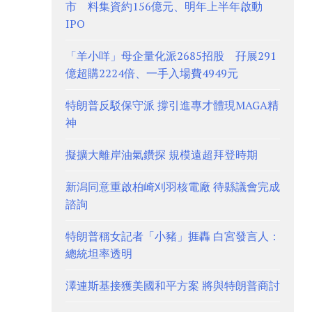
市 料集資約156億元、明年上半年啟動
IPO
「羊小咩」母企量化派2685招股 孖展291
億超購2224倍、一手入場費4949元
特朗普反駁保守派 撐引進專才體現MAGA精
神
擬擴大離岸油氣鑽探 規模遠超拜登時期
新潟同意重啟柏崎刈羽核電廠 待縣議會完成
諮詢
特朗普稱女記者「小豬」捱轟 白宮發言人：
總統坦率透明
澤連斯基接獲美國和平方案 將與特朗普商討