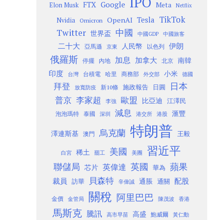
IPO
Google
FTX
Meta
Elon Musk
Netflix
TikTok
Tesla
OpenAI
Nvidia
Omicron
Twitter
中國
世界盃
中國GDP
中國旅客
二十大
伊朗
人民幣
以色列
亞馬遜
京東
俄羅斯
加息
加拿大
南韓
內地
停擺
北京
印度
小米
台灣
台積電
哈里
商務部
外交部
德國
日本
拜登
施政報告
日圓
新10條
放寬防疫
歐盟
普京
李家超
比亞迪
江澤民
李強
減息
滙豐
泡泡瑪特
泰國
深圳
港股
港交所
特朗普
烏克蘭
澤連斯基
澳門
王毅
習近平
美國
稀土
白宮
罷工
美團
聯儲局
蘋果
英國
英偉達
芯片
華為
貝森特
裁員
配股
通脹
訪華
通關
辛偉誠
關稅
阿里巴巴
金價
金管局
香港
陳茂波
馬斯克
騰訊
高盛
高市早苗
鮑威爾
黃仁勳