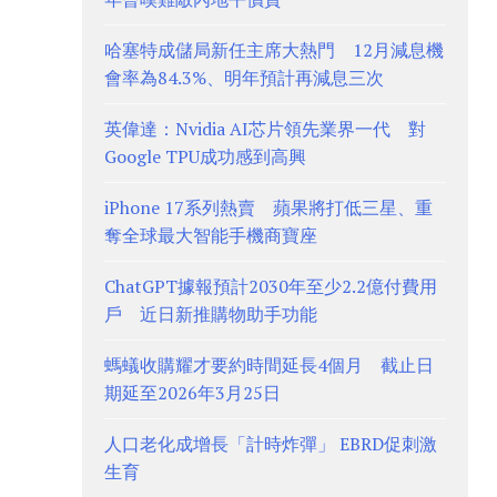
哈塞特成儲局新任主席大熱門 12月減息機
會率為84.3%、明年預計再減息三次
英偉達：Nvidia AI芯片領先業界一代 對
Google TPU成功感到高興
iPhone 17系列熱賣 蘋果將打低三星、重
奪全球最大智能手機商寶座
ChatGPT據報預計2030年至少2.2億付費用
戶 近日新推購物助手功能
螞蟻收購耀才要約時間延長4個月 截止日
期延至2026年3月25日
人口老化成增長「計時炸彈」 EBRD促刺激
生育