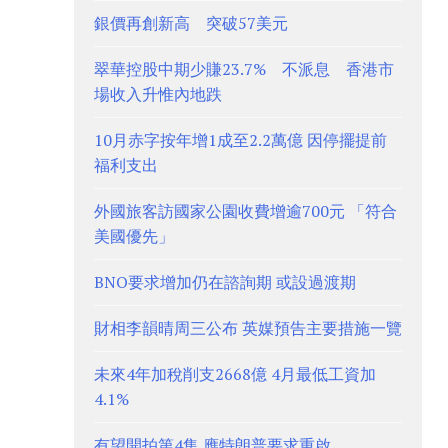
銀價再創新高 突破57美元
翠華控股中期少賺23.7% 不派息 香港市
場收入升惟內地跌
10月赤字按年增1成至2.2萬億 因停擺提前
福利支出
外國旅客訪國家公園收費增逾700元 「符合
美國優先」
BNO要求增加仍在諮詢期 或設過渡期
財相李韻晴周三公布 英媒預告主要措施一覽
未來4年加稅削支2668億 4月最低工資加
4.1%
有望開拍第4集 應特朗普要求重啟