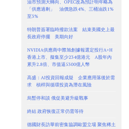
油市預測大轉向、OPEC改為預計明年略為
「供應過剩」 油價急跌4%、三桶油跌1%
至3%
特朗普簽署臨時撥款法案 結束美國史上最
長政府停擺 美期向好
NVIDIA供應商中際旭創據報選定投行A+H
香港上市、擬集至少234億港元 A股年內
累升2.8倍、市值逼5300億人幣
高盛：AI投資回報成疑 企業應用落後於需
求 槓桿與循環投資為潛在風險
烏暫停和談 俄促美避升級戰事
終結 政府恢復正常仍需等待
德國財長訪華前密集協調歐盟立場 聚焦稀土