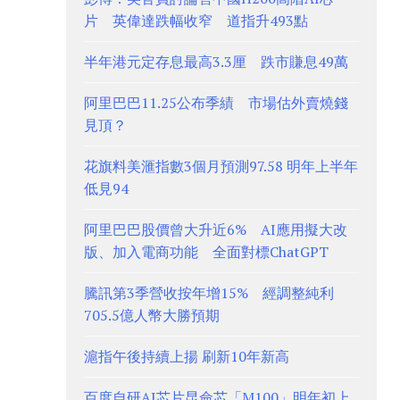
片 英偉達跌幅收窄 道指升493點
半年港元定存息最高3.3厘 跌市賺息49萬
阿里巴巴11.25公布季績 市場估外賣燒錢
見頂？
花旗料美滙指數3個月預測97.58 明年上半年
低見94
阿里巴巴股價曾大升近6% AI應用擬大改
版、加入電商功能 全面對標ChatGPT
騰訊第3季營收按年增15% 經調整純利
705.5億人幣大勝預期
滬指午後持續上揚 刷新10年新高
百度自研AI芯片昆侖芯「M100」明年初上