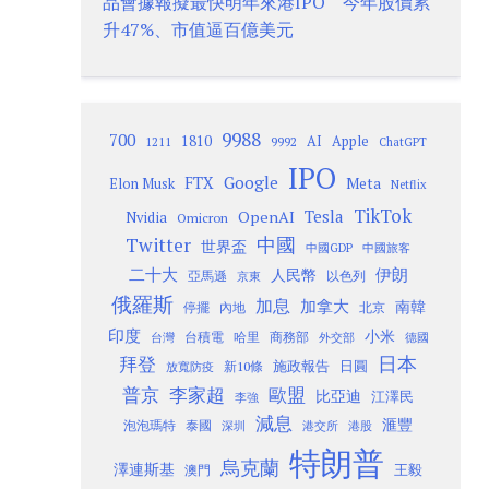
品會據報擬最快明年來港IPO 今年股價累
升47%、市值逼百億美元
9988
700
1810
AI
Apple
1211
9992
ChatGPT
IPO
Google
FTX
Meta
Elon Musk
Netflix
TikTok
Tesla
OpenAI
Nvidia
Omicron
Twitter
中國
世界盃
中國GDP
中國旅客
二十大
伊朗
人民幣
以色列
亞馬遜
京東
俄羅斯
加息
加拿大
南韓
內地
停擺
北京
印度
小米
台灣
台積電
哈里
商務部
外交部
德國
日本
拜登
施政報告
日圓
新10條
放寬防疫
歐盟
普京
李家超
比亞迪
江澤民
李強
減息
滙豐
泡泡瑪特
泰國
深圳
港股
港交所
特朗普
烏克蘭
澤連斯基
澳門
王毅