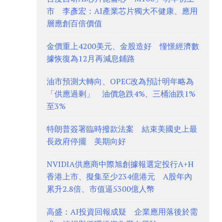
市 李彥宏：AI產業芯片獨大不健康、應用
層應創百倍價值
金價重上4200美元、金股造好 憧憬經濟數
據恢復為12月再減息鋪路
油市預測大轉向、OPEC改為預計明年略為
「供應過剩」 油價急跌4%、三桶油跌1%
至3%
特朗普簽署臨時撥款法案 結束美國史上最
長政府停擺 美期向好
NVIDIA供應商中際旭創據報選定投行A+H
香港上市、擬集至少234億港元 A股年內
累升2.8倍、市值逼5300億人幣
高盛：AI投資回報成疑 企業應用落後於需