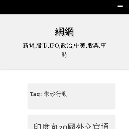
Skip
to
網網
content
新聞,股市,IPO,政治,中美,股票,事
時
Tag:
朱砂行動
印度向70國外交官通