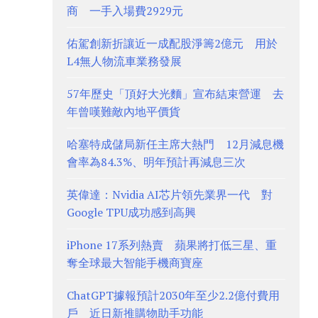
商 一手入場費2929元
佑駕創新折讓近一成配股淨籌2億元 用於
L4無人物流車業務發展
57年歷史「頂好大光麵」宣布結束營運 去
年曾嘆難敵內地平價貨
哈塞特成儲局新任主席大熱門 12月減息機
會率為84.3%、明年預計再減息三次
英偉達：Nvidia AI芯片領先業界一代 對
Google TPU成功感到高興
iPhone 17系列熱賣 蘋果將打低三星、重
奪全球最大智能手機商寶座
ChatGPT據報預計2030年至少2.2億付費用
戶 近日新推購物助手功能