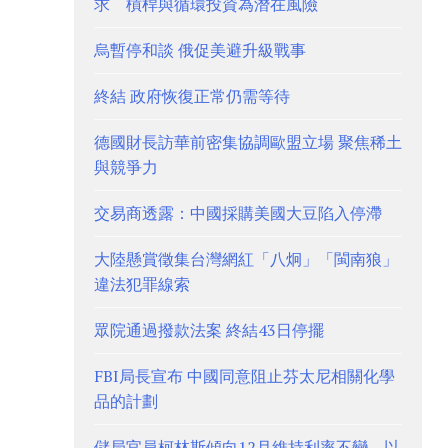
求 槓桿與循環投資為潛在風險
烏暫停和談 俄促美避升級戰事
終結 政府恢復正常仍需等待
德國財長訪華前密集協調歐盟立場 聚焦稀土
與競爭力
交易商透露：中國採購美國大豆陷入停滯
大陸懸賞徵集台灣網紅「八炯」「閩南狼」
違法犯罪線索
眾院通過撥款法案 終結43日停擺
FBI局長宣布 中國同意阻止芬太尼相關化學
品的計劃
儲局官員柯林斯傾向12月維持利率不變 以