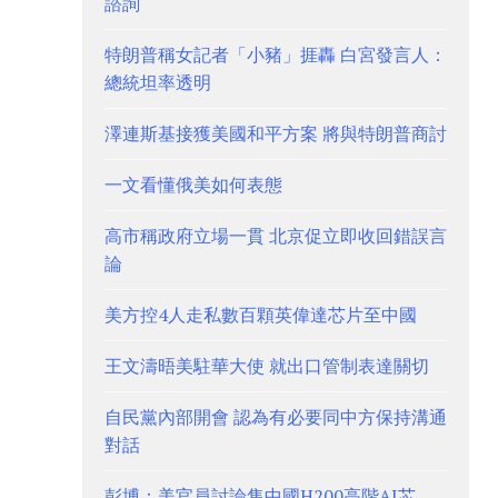
諮詢
特朗普稱女記者「小豬」捱轟 白宮發言人：
總統坦率透明
澤連斯基接獲美國和平方案 將與特朗普商討
一文看懂俄美如何表態
高市稱政府立場一貫 北京促立即收回錯誤言
論
美方控4人走私數百顆英偉達芯片至中國
王文濤晤美駐華大使 就出口管制表達關切
自民黨內部開會 認為有必要同中方保持溝通
對話
彭博：美官員討論售中國H200高階AI芯