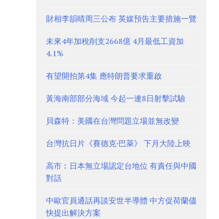
財相李韻晴周三公布 英媒預告主要措施一覽
未來4年加稅削支2668億 4月最低工資加
4.1%
有望開拍第4集 應特朗普要求重啟
黃海南部部分海域 今起一連8日射擊試驗
貝森特：美國在台灣問題立場並無改變
台灣抗日片《賽德克·巴萊》 下月大陸上映
高市︰日本無立場認定台地位 有責任與中國
對話
中歐官員通話再談安世半導體 中方促荷蘭儘
快提出解決方案