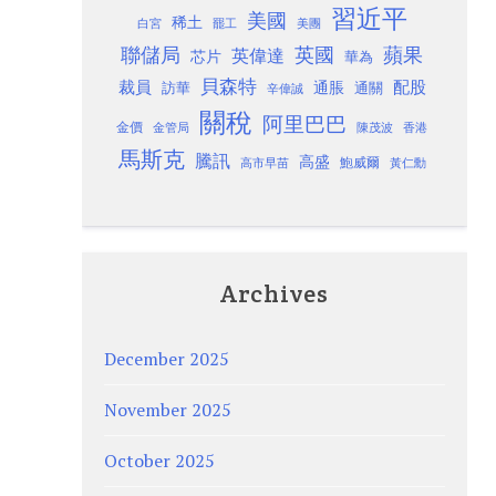
習近平
美國
稀土
白宮
罷工
美團
聯儲局
蘋果
英國
英偉達
芯片
華為
貝森特
裁員
配股
通脹
訪華
通關
辛偉誠
關稅
阿里巴巴
金價
金管局
香港
陳茂波
馬斯克
騰訊
高盛
高市早苗
鮑威爾
黃仁勳
Archives
December 2025
November 2025
October 2025