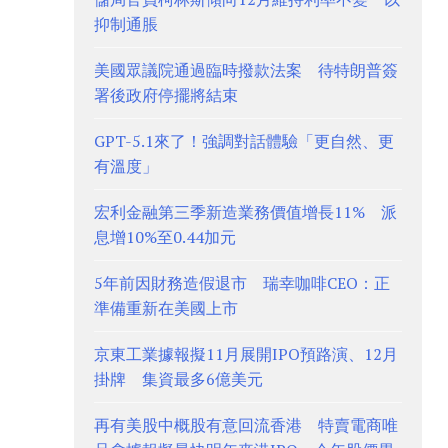
抑制通脹
美國眾議院通過臨時撥款法案 待特朗普簽
署後政府停擺將結束
GPT-5.1來了！強調對話體驗「更自然、更
有溫度」
宏利金融第三季新造業務價值增長11% 派
息增10%至0.44加元
5年前因財務造假退市 瑞幸咖啡CEO：正
準備重新在美國上市
京東工業據報擬11月展開IPO預路演、12月
掛牌 集資最多6億美元
再有美股中概股有意回流香港 特賣電商唯