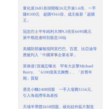
量化派2685首掛開報26元升逾1.6倍、一手
賺8100元 超購9365倍、成主板新「超購
王」
冠忠巴士半年純利大增9.5倍至6690萬元
派中期息連特別股息10仙
美國防部據報指阿里巴巴、百度、比亞迪等
應被列入「中國軍事企業名單」
英偉達7頁備忘曝光 罕有大反擊Michael
Burry、「6100億美元舞弊」、「折舊年
期」質疑
遇見小麵2408招股 一手入場費3556元、
引入海底撈等為基投
天域半導體2658招股、碳化硅外延片製造