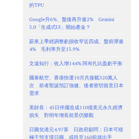
的TPU
Google升6%、盤後再升逾2% Gemini
3.0「生成式UI」開始產金？
蔚來上季經調整虧損收窄近四成、盤前彈逾
4% 毛利率升至13.9%
文遠知行：收入增144% 阿布扎比盈虧平衡
國泰航空、香港快運10月共接載320萬人
次 前者聖誕預訂強健、後者密切留意日本
需求
美財長：43日停擺造成110億美元永久經濟
損失 對明年增長前景仍樂觀
日圓兌港元4.97算 日政府顧問：日本可積
極干預支撐日圓、或跌至160前就出手