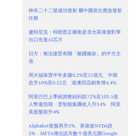
神舟二十二號成功發射 屬中國首次應急發射
任務
盧特尼克：特朗普正權衡是否允英偉達對華
出口先進AI芯片
日方：無法接受有關「敵國條款」的中方主
張
周大福珠寶半年多賺0.2%至25億元、中期
息升10%至0.22元 港澳同店銷售增4.4%
阿里巴巴上季經調整純利跌72%至103.5億
人幣遜預期 雲智能集團收入升34% 阿里
美股盤前升4%
Alphabet夜盤再升3%、英偉達NVDA跌
2% META傳洽談斥數十億美元購Google