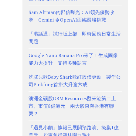
Sam Altman內部信曝光：AI領先優勢收
窄 Gemini 令OpenAI面臨嚴峻挑戰
「港話通」試行版上架 即時回應日常生活
問題
Google Nano Banana Pro來了！生成圖像
能力大提升 支持多種語言
洗腦兒歌Baby Shark歌紅股價更勁 製作公
司Pinkfong首掛大升逾六成
澳洲金礦股GBM Resources擬來港第二上
市、市值8億港元 兩大股東與香港有聯
繫？
「遇見小麵」據報已展開預路演、擬集1億
美元 股東包括碧桂園九毛九