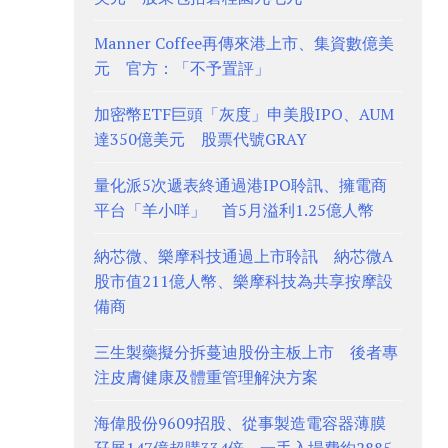
Manner Coffee再傳來港上市、集資數億美
元 官方：「不予置評」
加密幣ETF巨頭「灰度」申美股IPO、AUM
達350億美元 股票代號GRAY
量化派5次遞表終通過港IPO聆訊、擁電商
平台「羊小咩」 首5月溢利1.25億人幣
納芯微、樂摩科技通過上市聆訊 納芯微A
股市值211億人幣、樂摩科技為共享按摩設
備商
三生製藥擬分拆蔓迪股份主板上市 後者專
注皮膚健康及體重管理解決方案
海偉股份9609招股、從事製造電容器薄膜