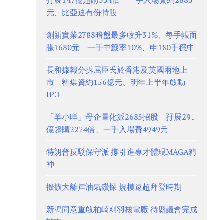
孖展147億超購334倍 一手入場費約2885
元、比亞迪有份持股
創新實業2788暗盤最多收升31%、每手帳面
賺1680元 一手中籤率10%、申180手穩中
長和據報分拆屈臣氏於香港及英國兩地上
市 料集資約156億元、明年上半年啟動
IPO
「羊小咩」母企量化派2685招股 孖展291
億超購2224倍、一手入場費4949元
特朗普反駁保守派 撐引進專才體現MAGA精
神
擬擴大離岸油氣鑽探 規模遠超拜登時期
新潟同意重啟柏崎刈羽核電廠 待縣議會完成