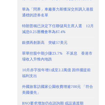
華為「問界」車廠賽力斯獲深交所調入港股
通標的證券名單
特朗普稱已決定下任聯儲局主席人選 12月
減息0.25厘機會率為87.4%
銀價再創新高 突破57美元
翠華控股中期少賺23.7% 不派息 香港市
場收入升惟內地跌
10月赤字按年增1成至2.2萬億 因停擺提前
福利支出
外國旅客訪國家公園收費增逾700元 「符合
美國優先」
BNO要求增加仍在諮詢期 或設過渡期