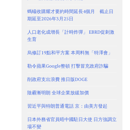
螞蟻收購耀才要約時間延長4個月 截止日
期延至2026年3月25日
人口老化成增長「計時炸彈」 EBRD促刺激
生育
烏修訂19點和平方案 本周料無「特澤會」
勒令蘋果Google整頓 打擊冒充政府詐騙
削政府支出浪費 推日版DOGE
陰霾漸明朗 全球企業放緩加價
習近平與特朗普通電話 京：由美方發起
日本外務省官員晤中國駐日大使 日方強調立
場不變